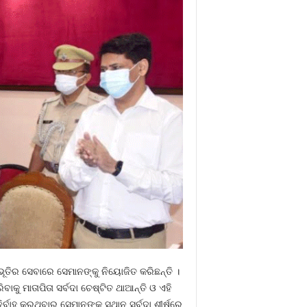
ୁଭୂତିର ସେବାରେ ସେମାନଙ୍କୁ ନିୟୋଜିତ କରିଛନ୍ତି ।
କୁ ମାତାପିତା ସର୍ବଦା ଚେଷ୍ଟିତ ଥାଆନ୍ତି ଓ ଏହି
ର୍ବାହ କରୁଥିବାରୁ ସେମାନଙ୍କ ସ୍ଥାନ ସର୍ବଦା ଶୀର୍ଷରେ