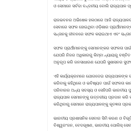
ଓ ସେମାନେ ସର୍ବଦା ବନ୍ଦନୀୟ ବୋଲି ରାଜ୍ୟପାଳ ପ
ରାଜଭବନର ଅଭିଷେକ ହଲଠାରେ ଆଜି ରାଜ୍ୟପାଳଙ୍କ 
ସେବାରେ ସଫଳ ହୋଇଥିବା ଓଡ଼ିଶାର ପ୍ରାର୍ଥୀମାନଙ୍କ ମ
ସନ୍ତାନକୁ ଜୀବନରେ ସଫଳ କରାଇଥାଏ ଏବଂ ସନ୍ତାନର 
ସଫଳ ପ୍ରାର୍ଥୀମାନଙ୍କୁ ସେମାନଙ୍କର ସଫଳତା ପାଇ
ଯେପରି ନିଜର ଅଧିକାରରୁ କିମ୍ବା ନ୍ୟାୟରୁ ବଞ୍ଚି
ଅନୁରୂପ କରି ଜନସାଧାରଣ ଯେପରି ସୁଶାସନର ସୁଫଳ 
ଏହି କାର୍ଯ୍ୟକ୍ରମରେ ଯୋଗଦେଇ ରାଜ୍ୟପାଳଙ୍କ ସଚି
କରିବାକୁ କହିଥିଲେ ଓ ଭବିଷ୍ୟତ ପାଇଁ ସଫଳତା କାମନ
ପରିବାରର ଅନ୍ୟ ସଦସ୍ୟ ଓ ସେହିପରି ଭାରତୀୟ ପ
ରାଜ୍ୟପାଳ ସେମାନଙ୍କୁ ଉତ୍ତରୀୟ ପ୍ରଦାନ କରି 
କରିଥିବାରୁ ସେମାନେ ରାଜ୍ୟପାଳଙ୍କୁ କୃତଜ୍ଞତା ପ୍ର
ଭାରତୀୟ ପ୍ରଶାସନିକ ସେବାର ସିମି କରଣ ଓ ବିଭୂ
ବିଶ୍ୱରଂଜନ, ବେଦଭୂଷଣ, ଭାରତୀୟ ପୋଲିସ୍ ସେବା