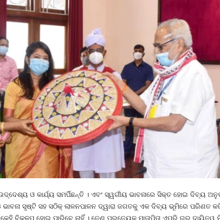
ଦ୍ଦେଶ୍ୟ ଓ କାର୍ଯ୍ୟ ସମର୍ପିଛନ୍ତି । ଏବଂ ସ୍ୱର୍ଗୀୟ ଭାବନାରେ ସିକ୍ତ ହୋଇ ଦିବ୍ୟ ଅନ
ଭାବନା ସୃଷ୍ଟି ସହ ସଠିକ୍ ଲାଳନପାଳନ ଦ୍ୱାରା ଜଗତକୁ ଏକ ଦିବ୍ୟ ଭୂମିରେ ପରିଣତ କରିବା
 କେହି ବିକଳ୍ପ ହୋଇ ପାରିବେ ନାହିଁ । ତେଣୁ ପ୍ରତ୍ୟେକ ମାତାପିତା ଏପରି ଗୁରୁ ଦାୟିତ୍ୱ ନି