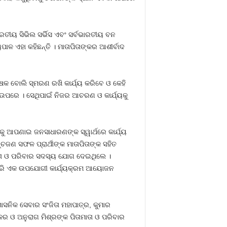
ୀୟ ସିଭିଲ ସର୍ଭିସ ଏବଂ ସର୍ବଭାରତୀୟ ବନ
ାଳ ଏହା କହିଛନ୍ତି । ମାତାପିତାଙ୍କର ଆଶୀର୍ବାଦ
ଷକ ବୋଲି ସ୍ମରଣ ରଖି କାର୍ଯ୍ୟ କରିବେ ଓ କେହି
କ ଉପରେ । ସେଥିପାଇଁ ନିଜର ଆଚରଣ ଓ କାର୍ଯ୍ୟକୁ
କୁ ଆପଣାଇ ଜନସାଧାରଣଙ୍କ ସ୍ୱାର୍ଥରେ କାର୍ଯ୍ୟ
ଚଜଣ ସଫଳ ପ୍ରାର୍ଥୀଙ୍କ ମାତାପିତାଙ୍କ ସହିତ
ିତା ଓ ପରିବାର ସଦସ୍ୟ ଯୋଗ ଦେଇଥିଲେ ।
 ଏପରି ଏକ ଉପଯୋଗୀ କାର୍ଯ୍ୟକ୍ରମ ଆୟୋଜନ
ନିକ ସେବାର ସଂଜିତା ମହାପାତ୍ର, କୁମାର
 ଓ ଅନୁରାଗ ମିଶ୍ରଙ୍କ ପିତାମାତା ଓ ପରିବାର