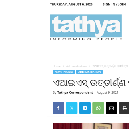
THURSDAY, AUGUST 6, 2026
SIGN IN / JOIN
T
a
t
h
y
a
Home
Administration
ଏଆଇଏସ୍‍ ଉତ୍ତୀର୍ଣ୍ଣ ପ୍ରାର୍ଥୀଙ୍କ ପ
NEWS IN ODIA
ADMINISTRATION
ଏଆଇଏସ୍‍ ଉତ୍ତୀର୍ଣ୍ଣ ପ୍
By
Tathya Correspondent
-
August 9, 2021