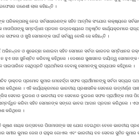
୍ରଫେସର ଗଣେଶୀ ଲାଲ କହିଛନ୍ତି ।
ପରିକଳ୍ପନାକୁ ନେଇ ସର୍ବସାଧାରଣଙ୍କ ସହିତ ଆତ୍ମିକ ସଂଯୋଗ ଲକ୍ଷ୍ୟରେ ସର୍ବଭାରତ
ାତାପିତାଙ୍କୁ ସମ୍ବର୍ଦ୍ଧନା ପ୍ରଦାନ ଉଦ୍ଦେଶ୍ୟରେ ଅନୁଷ୍ଠିତ କାର୍ଯ୍ୟକ୍ରମରେ ରାଜ୍ୟପ
ସଫଳତା ଓ ଖୁସି ସେମାନଙ୍କ ପାଇଁ ସର୍ବସ୍ୱ ବୋଲି ସେ କହିଛନ୍ତି ।
ଁ ଅଭିନନ୍ଦନ ଓ ଶୁଭେଚ୍ଛା ଜଣାଇବା ସହିତ ସେମାନେ ସର୍ବଦା ଭାରତର ସମ୍ବିଧାନର ରକ୍
ତ ନ ହୁଏ ତାହା ସୁନିଶ୍ଚିତ କରିବାକୁ କହିଥିଲେ । ଦେଶରେ ସୁଶାସନର ଦାୟିତ୍ୱ ସେମାନଙ୍
ପାଇପାରିବେ ସେଥିପ୍ରତି ପ୍ରାଥମିକତା ଦେବାକୁ ସେମାନଙ୍କୁ ରାଜ୍ୟପାଳ କହିଥିଲେ ।
ବ ଡ଼ାକ୍ତର ପ୍ରମୋଦ କୁମାର ମେହେର୍ଦ୍ଦା ସଫଳ ପ୍ରାର୍ଥୀମାନଙ୍କୁ ସର୍ବଦା ସତ୍ୟର ପଥ
ା କରିଥିଲେ । ଏହି କାର୍ଯ୍ୟକ୍ରମରେ ଭାରତୀୟ ପ୍ରଶାସନିକ ସେବାରେ ଉତ୍ତୀର୍ଣ୍ଣ ପାଞ୍
ୁଲିସ ସେବାର ଦୁଇଜଣ ଓ ଭାରତୀୟ ବନ ସେବାରେ ଦୁଇଜଣ ସଫଳ ପ୍ରାର୍ଥୀଙ୍କ ମାତା ପ
ସମ୍ବର୍ଦ୍ଧିତ କରିବା ସହିତ ସେମାନଙ୍କ ସଙ୍ଗେ ଭାବର ଆଦାନ ପ୍ରଦାନ କରିଥିଲେ ।
କାଶ କରିଥିଲେ ।
ତି ଭୂଷଣ ନାୟକ ଉତ୍ସବରେ ପିତାମାତାଙ୍କ ସହ ଯୋଗ ଦେଇଥିବା ବେଳେ ଭାରତୀୟ ପ୍ରଶାସ
ର ସମୀର କୁମାର ଜେନା ଓ ରାହୁଲ ଗୋଏଲ ଏବଂ ଭାରତୀୟ ବନ ସେବାର ସୁମିତ କୁମାର କର