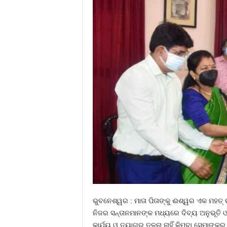
ଭୁବନେଶ୍ୱର : ମାତା ପିତାଙ୍କୁ ଈଶ୍ୱର ଏକ ମହତ୍ ଉ
ନିଜର ସନ୍ତାନମାନଙ୍କ ମଧ୍ୟରେ ଦିବ୍ୟ ଅନୁଭୂତି ଓ 
କାର୍ଯ୍ୟ ଓ ତ୍ୟାଗର ତୁଳନା ନାହିଁ କିମ୍ବା ସେମାଙ୍କର