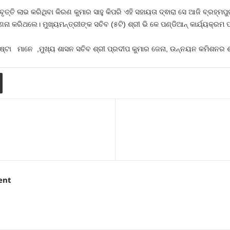
ବୃତ୍ତି ଲାଭ କରିଥିବା କିରଣ କୁମାର ସାହୁ କିପରି ଏହି ସହାୟତା ଦ୍ଵାରା ସେ ଆଜି ବ୍ରହ୍
ଣନା କରିଥଲେ। ମୁଖ୍ୟମନ୍ତ୍ରୀଙ୍କ ସଚିବ (୫ଟି) ଶ୍ରୀ ଭି କେ ପଣ୍ଡିଆନ୍ କାର୍ଯ୍ୟକ୍ରମ 
ଟା ମାନେ ,ମୁଖ୍ୟ ଶାସନ ସଚିବ ଶ୍ରୀ ପ୍ରଦୀପ କୁମାର ଜେନା, ଉନ୍ନୟନ କମିଶନର ଶ୍ର
ent