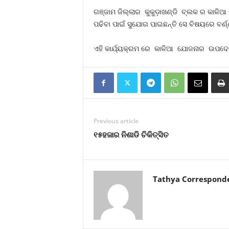
ଗଞ୍ଜାମ ଜିଲ୍ଲାର କୁକୁଡ଼ାଖଣ୍ଡି ବ୍ଲକ ର କାଳିଆ 
ପଢିବା ପାଇଁ ସୁଯୋଗ ପାଇଛନ୍ତି ସେ ବିଷୟରେ ବର୍ଣ୍
ଏହି କାର୍ଯ୍ୟକ୍ରମ ରେ କାଳିଆ ଯୋଜନାର ଉପଦେଷ୍
Previous article
୧୫ହଜାର ନିଶାଡି ଚିକିତ୍ସିତ
Tathya Correspond