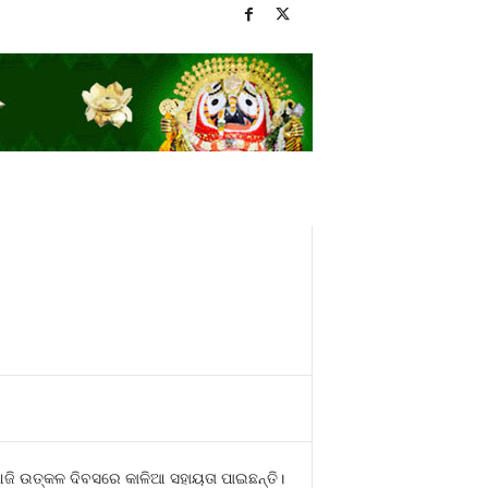
ଆଜି ଉତ୍କଳ ଦିବସରେ କାଳିଆ ସହାୟତା ପାଇଛନ୍ତି।