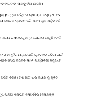
କ ବ୍ୟାଙ୍କ୍‍ ଖାତାକୁ ଦିଆ ଯାଇଛି।
ଖ୍ୟମନ୍ତ୍ରୀ କହିଥିଲେ ଚାଷୀ ଙ୍କ କଲ୍ୟାଣ ସହ
 ସହାୟତା ପ୍ରଦାନ କରି ଆମେ ନୂଆ ଅର୍ଥିକ ବର୍ଷ
ର ଖାଦ୍ୟ ଭଣ୍ଡାରକୁ ଅନ୍ନ ଯୋଗାଇ ପାରୁଛି ବୋଲି
ନ ଓ ଆଧୁନିକ ଯନ୍ତ୍ରପାତି ବ୍ୟବହାର କରିବା ପାଇଁ
େକ ଶସ୍ୟ ଭିତ୍ତିକ ମିଶନ କାର୍ଯ୍ୟକରୀ କରୁଛନ୍ତି
୍ଭର କରିଛି। ଚାଷ ପାଇଁ ଧାର ଉଧାର ରୁ ମୁକ୍ତି
ୁଖ କାଳିଆ ସହାୟତା ସମ୍ପର୍କରେ ସେମାନଙ୍କ