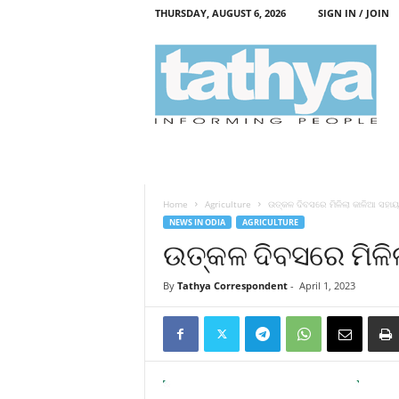
THURSDAY, AUGUST 6, 2026
SIGN IN / JOIN
T
a
t
h
y
a
Home
Agriculture
ଉତ୍କଳ ଦିବସରେ ମିଳିଲା କାଳିଆ ସହାୟ
NEWS IN ODIA
AGRICULTURE
ଉତ୍କଳ ଦିବସରେ ମିଳି
By
Tathya Correspondent
-
April 1, 2023