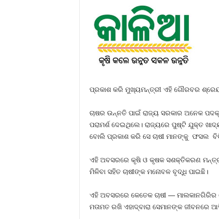
ପ୍ରକାଶ କରି ମୁଖ୍ୟମନ୍ତ୍ରୀ ଏହି ଗୌରବର ଶ୍ରେ
ଚାଷର ଉନ୍ନତି ପାଇଁ ରାଜ୍ୟ ସରକାର ଅନେକ ପଦକ୍ଷ
ପରାମର୍ଶ ଦେଇଥିଲେ। ରାଜ୍ୟରେ ପୁଷ୍ଟି ଯୁକ୍ତ ଖା
ବୋଲି ପ୍ରକାଶ କରି ସେ ଚାଷୀ ମାନଙ୍କୁ ଫସଲ ବ
ଏହି ଅବସରରେ କୃଷି ଓ କୃଷକ ସଶକ୍ତିକରଣ ମନ୍ତ୍ରୀ 
ମିଳିବା ସହିତ ଚାଷୀଙ୍କ ମନୋବଳ ବୃଦ୍ଧି ପାଇଛି।
ଏହି ଅବସରରେ କେତେକ ଚାଷୀ — ମାଲକାନଗିରିର ଗୋପ
ମତାମତ ରଖି ଏହାଦ୍ବାରା ସେମାନଙ୍କ ଜୀବନରେ ଆ