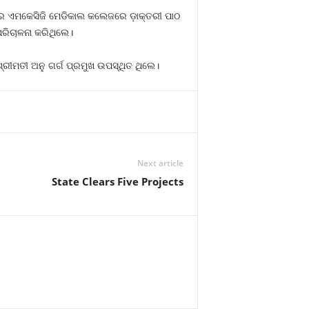
ମପୁର ଏମକେସିଜି ମେଡିକାଲ କଲେଜରେ ଡ଼ାକ୍ତରୀ ପାଠ
ପରିଚାଳନା କରିଥିଲେ।
ୀମତୀ ଅନୁ ଗର୍ଗ ପ୍ରମୁଖ ଉପସ୍ଥିତ ଥିଲେ।
Next article
State Clears Five Projects