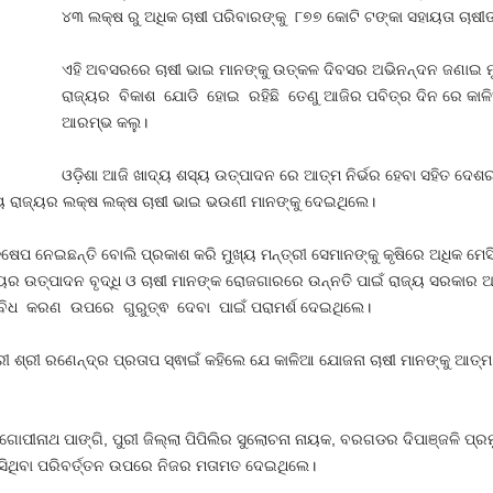
୪୩ ଲକ୍ଷ ରୁ ଅଧିକ ଚାଷୀ ପରିବାରଙ୍କୁ ୮୭୭ କୋଟି ଟଙ୍କା ସହାୟତା ଚାଷୀଙ୍
ଏହି ଅବସରରେ ଚାଷୀ ଭାଇ ମାନଙ୍କୁ ଉତ୍କଳ ଦିବସର ଅଭିନନ୍ଦନ ଜଣାଇ ମୁ
ରାଜ୍ୟର ବିକାଶ ଯୋଡି ହୋଇ ରହିଛି ତେଣୁ ଆଜିର ପବିତ୍ର ଦିନ ରେ କାଳିଆ
ଆରମ୍ଭ କଲୁ।
ଓଡ଼ିଶା ଆଜି ଖାଦ୍ୟ ଶସ୍ୟ ଉତ୍ପାଦନ ରେ ଆତ୍ମ ନିର୍ଭର ହେବା ସହିତ ଦେଶ
ୟ ରାଜ୍ୟର ଲକ୍ଷ ଲକ୍ଷ ଚାଷୀ ଭାଇ ଭଉଣୀ ମାନଙ୍କୁ ଦେଇଥିଲେ।
େପ ନେଇଛନ୍ତି ବୋଲି ପ୍ରକାଶ କରି ମୁଖ୍ୟ ମନ୍ତ୍ରୀ ସେମାନଙ୍କୁ କୃଷିରେ ଅଧିକ ମେସି
ଦ୍ୟର ଉତ୍ପାଦନ ବୃଦ୍ଧି ଓ ଚାଷୀ ମାନଙ୍କ ରୋଜଗାରରେ ଉନ୍ନତି ପାଇଁ ରାଜ୍ୟ ସରକାର ଅନ
ିବିଧ କରଣ ଉପରେ ଗୁରୁତ୍ଵ ଦେବା ପାଇଁ ପରାମର୍ଶ ଦେଇଥିଲେ।
ଶ୍ରୀ ରଣେନ୍ଦ୍ର ପ୍ରତାପ ସ୍ଵାଇଁ କହିଲେ ଯେ କାଳିଆ ଯୋଜନା ଚାଷୀ ମାନଙ୍କୁ ଆତ୍ମ ନିର
ୀନାଥ ପାଙ୍ଗି, ପୁରୀ ଜିଲ୍ଲା ପିପିଲିର ସୁଲୋଚନା ନାୟକ, ବରଗଡର ଦିପାଞ୍ଜଳି ପ୍ରମ
ସିଥିବା ପରିବର୍ତ୍ତନ ଉପରେ ନିଜର ମତାମତ ଦେଇଥିଲେ।