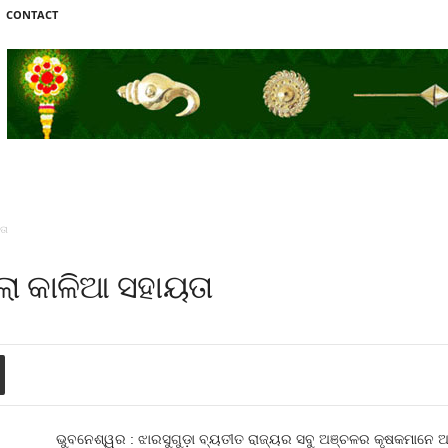
CONTACT
ତା
ଲା କାଳିଆ ସହାୟତା
ଭୁବନେଶ୍ୱର : ଝାରସୁଗୁଡ଼ା ବ୍ୟତୀତ ରାଜ୍ୟର ସବୁ ଅଞ୍ଚଳର କୃଷକମାନେ 