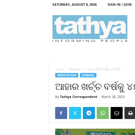
SATURDAY, AUGUST 8, 2026
SIGN IN / JOIN
T
a
t
h
y
a
Home
General
ଆହାର ଖର୍ଚ୍ଚ ବର୍ଷକୁ ୪୫ କୋଟି
NEWS IN ODIA
GENERAL
ଆହାର ଖର୍ଚ୍ଚ ବର୍ଷକୁ 
By
Tathya Correspondent
-
March 28, 2023