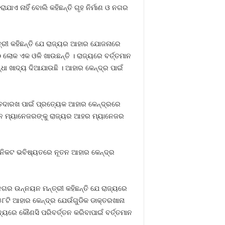
ଯାଏ ନାହିଁ ବୋଲି କହିଛନ୍ତି ଗୃହ ନିର୍ମାଣ ଓ ନଗର
୍ରୀ କହିଛନ୍ତି ଯେ ରାଜ୍ୟର ଆହାର ଯୋଜନାରେ
 ଲୋକ ଏକ ଓଳି ଖାଉଛନ୍ତି । ରାଜ୍ୟରେ ବର୍ତ୍ତମାନ
ଧା ଖାଦ୍ୟ ଦିଆଯାଉଛି । ଆହାର କେନ୍ଦ୍ର ପାଇଁ
ରେ ତଦାରଖ ପାଇଁ ପ୍ରତ୍ୟେକ ଆହାର କେନ୍ଦ୍ରରେ
ିଶନ ମ୍ୟାନେଜରଙ୍କୁ ରାଜ୍ୟର ଆହର ମ୍ୟାନେଜର
ବେ ନିକଟ ଭବିଷ୍ୟତରେ ନୂତନ ଆହାର କେନ୍ଦ୍ର
 ନଗର ଉନ୍ନୟନ ମନ୍ତ୍ରୀ କହିଛନ୍ତି ଯେ ରାଜ୍ୟରେ
୫୮ଟି ଆହାର କେନ୍ଦ୍ର ଯେଉଁଗୁଡିକ ଡାକ୍ତରଖାନା
ରେ କୌଣସି ପରିବର୍ତ୍ତନ କରିବାପାଇଁ ବର୍ତ୍ତମାନ