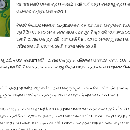
୪୫.୩୩ କୋଟି ଟଙ୍କା ବ୍ୟୟ ହେଉଛି । ଏହି ଅର୍ଥ ରାଜ୍ୟ ବଜେଟ୍‍ରୁ ବ୍ୟୟ କରା
ଉନ୍ନୟନ ମନ୍ତ୍ରୀ ଉଷା ଦେବୀ ।
ବିଜେଡି ବିଧାୟକ ମନୋହର ରନ୍ଧାରୀଙ୍କର ଏକ ପ୍ରଶ୍ନର ଉତ୍ତରରେ ମନ୍ତ
ପ୍ରତିଦିନ ୧୧,୫୫୦ ଲୋକ ୫ଟଙ୍କାରେ ପେଟପୂରା ମିଲ୍‍ ୨ ଓଳି ଏବଂ ୬୯,୭୦୦
୧୬୭ଟି ଆହାର କେନ୍ଦ୍ର ଅଛି ଏବଂ ପ୍ରତିଦିନ ୮୧,୨୫୦ ଲୋକଙ୍କୁ ଗରମ ରନ୍
ବାର୍ଷିକ ହାରାହାରି ୪୫.୩୩ କୋଟି ଟଙ୍କା ଖର୍ଚ୍ଚ ହେଉଛି ।
୍‍ରୁ ଅର୍ଥ ବ୍ୟୟ କରାଯାଏ ନାହିଁ । ଆହାର କେନ୍ଦ୍ରର ପରିଚାଳନା ଓ ଖାଦ୍ୟ ସମ୍ବନ୍ଧ
ରେ ଥିବା ସିଟି ମିଶନ ମ୍ୟାନେଜରମାନଙ୍କୁ ଜିଲ୍ଲା ଆହାର ମ୍ୟାନେଜର ଓ ଷ୍ଟେଟ ମ
ରୀ ଓ ରାଜ୍ୟ ସ୍ତରୀୟ ଅଧିକାରୀ ଆହାର କେନ୍ଦ୍ରଗୁଡିକ ପରିଦର୍ଶନ କରିଥାନ୍ତି । ତେ
ତରରୁ ନୂତନ ଆହାର ଖୋଲିବାର ପ୍ରସ୍ତାବ ଆସିଲେ ତାହାର ବିଚାର କରାଯାଇପାରେ ।
ବିଧାୟକ ଧ୍ରୁବ ଚରଣ ସାହୁ ପଚାରିଥିବା ଅନ୍ୟଏକ ପ୍ରଶ୍ନର ଉତ୍ତରରେ ଗୃହ ନିର୍ମାଣ ଓ
 ସବୁରେ ପ୍ରତିଦିନ ୮୧,୨୫୦ଲୋକଙ୍କୁ ଗରମ ଭାତ ଡାଲମା ଦିଆଯାଉଛି । ସେଥି ମଧ୍ୟରୁ 
 ଖାଦ୍ୟ ଯୋଗାଇବାର ବ୍ୟବସ୍ଥା ଅଛି । ଆହାର କେନ୍ଦ୍ର ସଂଖ୍ୟା ବଢାଇବାକୁ ଓ ଖାଦ୍ୟ
 ଉଲ୍ଲେଖ କରିଛନ୍ତି । (ତଥ୍ୟ)