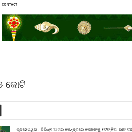
CONTACT
୪୫ କୋଟି
ଭୁବନେଶ୍ୱର : ବିଭିନ୍ନ ଆହାର କେନ୍ଦ୍ରରେ ଲୋକଙ୍କୁ ୫ଟଙ୍କିଆ ଭାତ ଡାଲମା