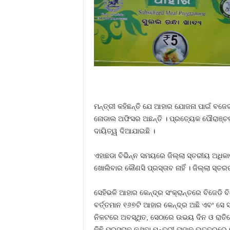
ମନ୍ତ୍ରୀ କହିଛନ୍ତି ଯେ ଆହାର ଯୋଜନା ପାଇଁ ବଜେଟ
ନୋଡାଲ ଅଫିସର ଅଛନ୍ତି । ପ୍ରତ୍ୟେକ ପୌରାଞ୍ଚଳ
ଦାୟିତ୍ୱ ଦିଆଯାଇଛି ।
ଏହାଛଡା ବିଭିନ୍ନ ସମୟରେ ଜିଲ୍ଲା ସ୍ତରୀୟ ଅଧିକା
ଖୋଲିବାର କୌଣସି ପ୍ରସ୍ତାବ ନାହିଁ । ଜିଲ୍ଲା ସ୍
ସେହିଭଳି ଆହାର କେନ୍ଦ୍ର ସଂକ୍ରାନ୍ତରେ ବିଜେଡି 
ବର୍ତ୍ତମାନ ୧୬୭ଟି ଆହାର କେନ୍ଦ୍ର ଅଛି ଏବଂ ସେ
ନିକଟରେ ଅବସ୍ଥିତ, ସେଠାରେ ଉଭୟ ଦିନ ଓ ରାତିରେ
କିଛି ପ୍ରସ୍ତାବ ନଥିବା ମନ୍ତ୍ରୀ ତାଙ୍କ ଉତ୍ତରରେ