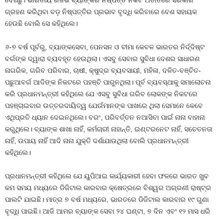
ଦେଖିଛୁ। ଭାରତୀୟ ରିଜର୍ଭ ବ୍ୟାଙ୍କର ନିଷ୍ପତ୍ତି ନିକଟ ଅତୀତରେ ସରକାର
ଗ୍ରହଣ କରିଥିବା ବଡ଼ ନିଷ୍ପତ୍ତିର ପ୍ରଭାବ ବୃଦ୍ଧି କରିବାରେ ବେଶ ସହାୟକ
ହେଉଛି ବୋଲି ସେ କହିଥିଲେ।
୬-୭ ବର୍ଷ ପୂର୍ବରୁ, ବ୍ୟାଙ୍କସେବା, ପେନସନ ଓ ବୀମା କେବଳ ଭାରତର ନିର୍ଦ୍ଦିଷ୍ଟ
ବର୍ଗଙ୍କ ଦ୍ୱାରା ବ୍ୟବହୃତ ହେଉଥିଲା। ଏସବୁ ସେବାର ସୁବିଧା ଦେଶର ସାଧାରଣ
ନାଗରିକ, ଗରିବ ପରିବାର, ଚାଷୀ, କ୍ଷୁଦ୍ର ବ୍ୟବସାୟୀ, ମହିଳା, ଦଳିତ-ବଞ୍ଚିତ-
ପଛୁଆବର୍ଗ ଆଦିଙ୍କ ନିକଟରେ ପହଞ୍ଚି ପାରୁନଥିଲା। ପୂର୍ବ ବ୍ୟବସ୍ଥାକୁ ସମାଲୋଚନା
କରି ପ୍ରଧାନମନ୍ତ୍ରୀ କହିଥିଲେ ଯେ ଏସବୁ ସୁବିଧା ଗରିବ ଲୋକଙ୍କ ନିକଟରେ
ପହଞ୍ଚାଇବାର ଉତ୍ତରଦାୟିତ୍ୱ ଯେଉଁମାନଙ୍କ ପାଖରେ ଥିଲା ସେମାନେ କେବେ
ଏଥିପ୍ରତି ଧ୍ୟାନ ଦେଇନଥିଲେ। ବରଂ, ପରିବର୍ତ୍ତନ ନଆସିବା ପାଇଁ ନାନା ବାହାନା
କରୁଥିଲେ। ବ୍ୟାଙ୍କ ଶାଖା ନାହିଁ, କର୍ମଚାରୀ ନାହାନ୍ତି, ଇଣ୍ଟରନେଟ ନାହିଁ, ସଚେତନତା
ନାହିଁ, ଉପାୟ ନାହିଁ ଆଦି ନାନା ଯୁକ୍ତି ଦର୍ଶାଯାଉଥିଲା ବୋଲି ପ୍ରଧାନମନ୍ତ୍ରୀ
କହିଥିଲେ।
ପ୍ରଧାନମନ୍ତ୍ରୀ କହିଥିଲେ ଯେ ୟୁପିଆଇ କାର୍ଯ୍ୟକାରୀ ହେବା ଫଳରେ ଭାରତ ଖୁବ
କମ ସମୟ ମଧ୍ୟରେ ଡିଜିଟାଲ କାରବାର କ୍ଷେତ୍ରରେ ବିଶ୍ୱର ଅଗ୍ରଣୀ ରାଷ୍ଟ୍ର
ପାଲଟି ଯାଇଛି। ମାତ୍ର ୭ ବର୍ଷ ମଧ୍ୟରେ, ଭାରତରେ ଡିଜିଟାଲ କାରବାର ୧୯ ଗୁଣା
ବୃଦ୍ଧି ପାଇଛି। ଆଜି ଆମର ବ୍ୟାଙ୍କ ସେବା ୨୪ ଘଣ୍ଟା, ୭ ଦିନ ଏବଂ ୧୨ ମାସ ଧରି