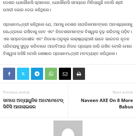
ଦେଶର ଯେକୌଣସି ସ୍ଥାନରେ, ଯେକୌଣସି ସମୟରେ ମିଳିପାରୁଛି ବୋଲି ଶ୍ରୀ
ମୋଦୀ ଜୋର ଦେଇ କହିଥିଲେ।
ପ୍ରଧାନମନ୍ତ୍ରୀ କହିଥିଲେ ଯେ, ଆମକୁ ଦେଶର ନାଗରିକମାନଙ୍କର ଆବଶ୍ୟକତାକୁ
କେନ୍ଦ୍ରରେ ରଖିବାକୁ ହେବ ଏବଂ ନିବେଶକମାନଙ୍କ ବିଶ୍ୱାସ ଦୃଢ଼ କରିବାକୁ ପଡ଼ିବ।
ଏକ ସମ୍ବେଦନଶୀଳ ଏବଂ ନିବେଶ-ଅନୁକୂଳ ଲକ୍ଷ୍ୟସ୍ଥଳୀ ଭାବେ ଭାରତର ନୂତନ
ପରିଚୟକୁ ସୁଦୃଢ଼ କରିବାରେ ଆରବିଆଇ ନିଜର ପ୍ରୟାସ ଜାରି ରଖିବ ବୋଲି ମୋର
ବିଶ୍ୱାସ ରହିଛି ବୋଲି ଶେଷରେ ପ୍ରଧାନମନ୍ତ୍ରୀ ମତବ୍ୟକ୍ତ କରିଥିଲେ।
Previous article
Next article
ସମରେ ଅତ୍ୟାଧୁନିକ ଅଟୋମେଟେଡ୍
Naveen AXE On 8 More
ସିବିସି ଆନାଲାଇଜର
Babus