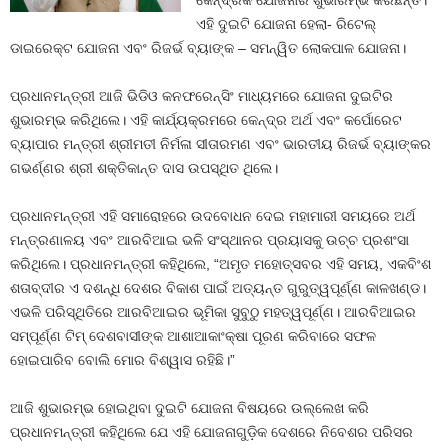
କୈନ୍ଦ୍ରିକ ଯୋଜନାର ଶୁଭାରମ୍ଭ କରିଛନ୍ତି।
ଏହି ଦୁଇଟି ଯୋଜନା ହେଲା- ରିଟେଲ୍
ଡାଇରେକ୍ଟ ଯୋଜନା ଏବଂ ରିଜର୍ଭ ବ୍ୟାଙ୍କ – ସମନ୍ୱିତ ଲୋକପାଳ ଯୋଜନା।
ପ୍ରଧାନମନ୍ତ୍ରୀ ଆଜି ଭିଡିଓ କନଫରେନ୍ସିଂ ମାଧ୍ୟମରେ ଯୋଜନା ଦୁଇଟିର
ଶୁଭାରମ୍ଭ କରିଥିଲେ। ଏହି କାର୍ଯ୍ୟକ୍ରମରେ କେନ୍ଦ୍ର ଅର୍ଥ ଏବଂ କର୍ପୋରେଟ
ବ୍ୟାପାର ମନ୍ତ୍ରୀ ଶ୍ରୀମତୀ ନିର୍ମଳା ସୀତାରମଣ ଏବଂ ଭାରତୀୟ ରିଜର୍ଭ ବ୍ୟାଙ୍କର
ଗଭର୍ଣ୍ଣର ଶ୍ରୀ ଶକ୍ତିକାନ୍ତ ଦାସ ଉପସ୍ଥିତ ଥିଲେ।
ପ୍ରଧାନମନ୍ତ୍ରୀ ଏହି ସମାରୋହରେ ଉଦବୋଧନ ଦେଇ ମହାମାରୀ ସମୟରେ ଅର୍ଥ
ମନ୍ତ୍ରଣାଳୟ ଏବଂ ଆରବିଆଇ ଭଳି ସଂସ୍ଥାନର ପ୍ରୟାସକୁ ଉଚ୍ଚ ପ୍ରଶଂସା
କରିଥିଲେ। ପ୍ରଧାନମନ୍ତ୍ରୀ କହିଥିଲେ, “ଅମୃତ ମହୋତ୍ସବର ଏହି ସମୟ, ଏକବିଂଶ
ଶତାବ୍ଦୀର ଏ ଦଶନ୍ଧି ଦେଶର ବିକାଶ ପାଇଁ ଅତ୍ୟନ୍ତ ଗୁରୁତ୍ୱପୂର୍ଣ୍ଣ କାଳଖଣ୍ଡ।
ଏଭଳି ପରିସ୍ଥିତିରେ ଆରବିଆଇର ଭୂମିକା ସୁବୁଠୁ ମହତ୍ୱପୂର୍ଣ୍ଣ। ଆରବିଆଇର
ସମ୍ପୂର୍ଣ୍ଣ ଟିମ୍ ଦେଶବାସୀଙ୍କ ଆଶାଆକାଂକ୍ଷା ପୂରଣ କରିବାରେ ସଫଳ
ହୋଇପାରିବ ବୋଲି ମୋର ବିଶ୍ୱାସ ରହିଛି।”
ଆଜି ଶୁଭାରମ୍ଭ ହୋଇଥିବା ଦୁଇଟି ଯୋଜନା ବିଷୟରେ ଉଲ୍ଲେଖ କରି
ପ୍ରଧାନମନ୍ତ୍ରୀ କହିଥିଲେ ଯେ ଏହି ଯୋଜନାଗୁଡ଼ିକ ଦେଶରେ ନିବେଶର ପରିସର