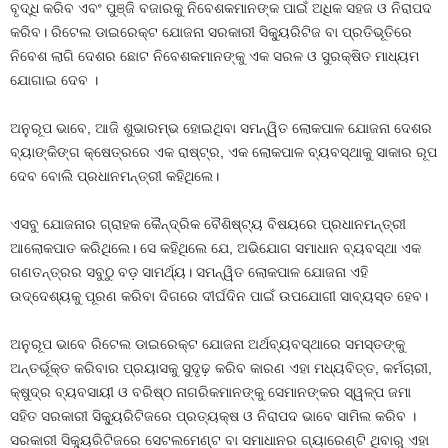
ବୃଦ୍ଧି କରିବ ଏବଂ ପୁଞ୍ଜି ବଜାରକୁ ନିବେଶକମାନଙ୍କ ପାଇଁ ଅଧିକ ସହଜ ଓ ନିରାପଦ
କରିବ। ରିଟେଲ ଡାଇରେକ୍ଟ ଯୋଜନା ସରକାରୀ ସିକ୍ୟୁରିଟିଜ ବା ପ୍ରତିଭୂତିରେ
ନିବେଶ ଲାଗି ଦେଶର ଛୋଟ ନିବେଶକମାନଙ୍କୁ ଏକ ସରଳ ଓ ସୁରକ୍ଷିତ ମାଧ୍ୟମ
ଯୋଗାଇ ଦେବ ।
ଅନୁରୂପ ଭାବେ, ଆଜି ଶୁଭାରମ୍ଭ ହୋଇଥିବା ସମନ୍ୱିତ ଲୋକପାଳ ଯୋଜନା ଦେଶର
ବ୍ୟାଙ୍କିଙ୍ଗ କ୍ଷେତ୍ରରେ ଏକ ରାଷ୍ଟ୍ର, ଏକ ଲୋକପାଳ ବ୍ୟବସ୍ଥାକୁ ସାକାର ରୂପ
ଦେବ ବୋଲି ପ୍ରଧାନମନ୍ତ୍ରୀ କହିଥିଲେ।
ଏସବୁ ଯୋଜନାର ଗ୍ରାହକ କୈନ୍ଦ୍ରିକ ବୈଶିଷ୍ଟ୍ୟ ବିଷୟରେ ପ୍ରଧାନମନ୍ତ୍ରୀ
ଆଲୋକପାତ କରିଥିଲେ। ସେ କହିଥିଲେ ଯେ, ଅଭିଯୋଗ ସମାଧାନ ବ୍ୟବସ୍ଥା ଏକ
ଗଣତନ୍ତ୍ରର ସବୁଠୁ ବଡ଼ ସାମର୍ଥ୍ୟ। ସମନ୍ୱିତ ଲୋକପାଳ ଯୋଜନା ଏହି
ଉଦ୍ଦେଶ୍ୟକୁ ପୂରଣ କରିବା ଦିଗରେ ଦୀର୍ଘଦିନ ପାଇଁ ଉପଯୋଗୀ ସାବ୍ୟସ୍ତ ହେବ।
ଅନୁରୂପ ଭାବେ ରିଟେଲ ଡାଇରେକ୍ଟ ଯୋଜନା ଅର୍ଥବ୍ୟବସ୍ଥାରେ ସମସ୍ତଙ୍କୁ
ଅନ୍ତର୍ଭୂକ୍ତ କରିବାର ପ୍ରୟାସକୁ ସୁଦୃଢ଼ କରିବ କାରଣ ଏହା ମଧ୍ୟବିତ୍ତ, କର୍ମଚାରୀ,
କ୍ଷୁଦ୍ର ବ୍ୟବସାୟୀ ଓ ବରିଷ୍ଠ ନାଗରିକମାନଙ୍କୁ ସେମାନଙ୍କର ସ୍ୱଳ୍ପ ଜମା
ସହିତ ସରକାରୀ ସିକ୍ୟୁରିଟିଜରେ ପ୍ରତ୍ୟକ୍ଷ ଓ ନିରାପଦ ଭାବେ ସାମିଲ କରିବ ।
ସରକାରୀ ସିକ୍ୟୁରିଟିଜରେ ସେଟଲମେଣ୍ଟ ବା ସମାଧାନର ଗ୍ୟାରେଣ୍ଟି ଥିବାରୁ ଏହା