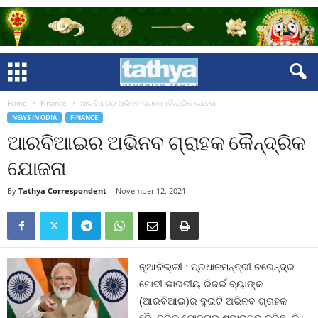
Home
Finance
ଆରବିଆଇର ଅଭିନବ ଗ୍ରାହକ କୈନ୍ଦ୍ରିକ ଯୋଜନା
NEWS IN ODIA
FINANCE
ଆରବିଆଇର ଅଭିନବ ଗ୍ରାହକ କୈନ୍ଦ୍ରିକ
ଯୋଜନା
By
Tathya Correspondent
-
November 12, 2021
ନୂଆଦିଲ୍ଲୀ : ପ୍ରଧାନମନ୍ତ୍ରୀ ନରେନ୍ଦ୍ର
ମୋଦୀ ଭାରତୀୟ ରିଜର୍ଭ ବ୍ୟାଙ୍କ
(ଆରବିଆଇ)ର ଦୁଇଟି ଅଭିନବ ଗ୍ରାହକ