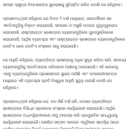
ସମସ୍ତ କ୍ଷୁଦ୍ର ନିବେଶକଙ୍କ ସୁରକ୍ଷାକୁ ସୁନିଶ୍ଚିତ କରିବ ବୋଲି ସେ କହିଥିଲେ।
ପ୍ରଧାନମନ୍ତ୍ରୀ କହିଥିଲେ ଯେ ବିଗତ 7 ବର୍ଷ ମଧ୍ୟରେ, ପାରଦର୍ଶିତାର ସହ
ଏନପିଏଗୁଡ଼ିକୁ ଚିହ୍ନଟ କରାଯାଉଛି, ସମାଧାନ ଓ ଅସୁଲି ଉପରେ ଗୁରୁତ୍ୱାରୋପ
କରାଯାଉଛି, ରାଷ୍ଟ୍ରାୟତ୍ତ କ୍ଷେତ୍ରର ବ୍ୟାଙ୍କଗୁଡ଼ିକର ପୁନଃପୁଞ୍ଜିକରଣ
କରାଯାଉଛି, ଆର୍ଥିକ ବ୍ୟବସ୍ଥା ଏବଂ ରାଷ୍ଟ୍ରାୟତ୍ତ କ୍ଷେତ୍ରର ବ୍ୟାଙ୍କଗୁଡ଼ିକରେ
ଗୋଟିଏ ପରେ ଗୋଟିଏ ସଂସ୍କାର ଲାଗୁ କରାଯାଉଛି।
ସେ ଆହୁରି କହିଥିଲେ, ବ୍ୟାଙ୍କିଙ୍ଗ କ୍ଷେତ୍ରକୁ ଅଧିକ ସୁଦୃଢ଼ କରିବା ଲାଗି, ସମବାୟ
ବ୍ୟାଙ୍କଗୁଡ଼ିକୁ ଆରବିଆଇର ପରିଚାଳନା ଅଧୀନକୁ ଅଣାଯାଇଛି। ଏହି କାରଣରୁ
ଏସବୁ ବ୍ୟାଙ୍କଗୁଡ଼ିକର ପ୍ରଶାସନରେ ସୁଧାର ଆସିଛି ଏବଂ ଜମାକାରୀମାନଙ୍କ
ମଧ୍ୟରେ ଏହି ବ୍ୟବସ୍ଥା ପ୍ରତି ବିଶ୍ୱାସ ଆହୁରି ସୁଦୃଢ଼ ହେଉଛି ବୋଲି ସେ
କହିଥିଲେ।
ପ୍ରଧାନମନ୍ତ୍ରୀ କହିଥିଲେ ଯେ ଗତ କିଛି ବର୍ଷ ଧରି, ଦେଶର ବ୍ୟାଙ୍କିଙ୍ଗ
କ୍ଷେତ୍ରରେ ବିଭିନ୍ନ ପ୍ରକାରର ସଂସ୍କାର କାର୍ଯ୍ୟକାରୀ କରାଯାଇଛି। ଆର୍ଥିକ
କ୍ଷେତ୍ରରେ ଅନ୍ତର୍ଭୂକ୍ତୀକରଣ ଠାରୁ ଆରମ୍ଭ କରି ପ୍ରଯୁକ୍ତିର ସମନ୍ୱୟକୁ
କାର୍ଯ୍ୟକାରୀ କରାଯାଉଛି। କୋଭିଡ ସଙ୍କଟ କାଳରେ ଏଗୁଡ଼ିକର ସାମର୍ଥ୍ୟ ଆମେ