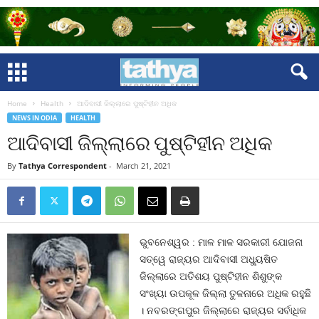
Home
Health
ଆଦିବାସୀ ଜିଲ୍ଲାରେ ପୁଷ୍ଟିହୀନ ଅଧିକ
NEWS IN ODIA
HEALTH
ଆଦିବାସୀ ଜିଲ୍ଲାରେ ପୁଷ୍ଟିହୀନ ଅଧିକ
By
Tathya Correspondent
-
March 21, 2021
ଭୁବନେଶ୍ୱର : ମାଳ ମାଳ ସରକାରୀ ଯୋଜନା
ସତ୍ୱେ ରାଜ୍ୟର ଆଦିବାସୀ ଅଧ୍ୟୁଷିତ
ଜିଲ୍ଲାରେ ଅତିଶୟ ପୁଷ୍ଟିହୀନ ଶିଶୁଙ୍କ
ସଂଖ୍ୟା ଉପକୂଳ ଜିଲ୍ଲା ତୁଳନାରେ ଅଧିକ ରହୁଛି
। ନବରଙ୍ଗପୁର ଜିଲ୍ଲାରେ ରାଜ୍ୟର ସର୍ବାଧିକ