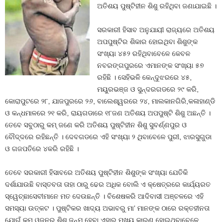
ଅତିଶୟ ପୁଷ୍ଟିହୀନ ଶିଶୁ ରହିଥିବା ଜଣାଯାଇଛି ।
ସରକାରୀ ହିସାବ ଅନୁଯାୟୀ ରାଜ୍ୟରେ ଅତିଶୟ
ଅପପୁଷ୍ଟିର ଶିକାର ହୋଇଥିବା ଶିଶୁଙ୍କ
ସଂଖ୍ୟା ୪୫୨ ରହିଥିବାବେଳେ କେବଳ
ନବରଙ୍ଗପୁରରେ ଏମାନଙ୍କ ସଂଖ୍ୟା ୫୭
ରହିଛି । ସେହିଭଳି କେନ୍ଦୁଝରରେ ୪୫,
ମୟୁରଭଞ୍ଜ ଓ ସୁନ୍ଦରଗଡରେ ୨୯ କରି,
କୋରାପୁଟରେ ୨୮, ଯାଜପୁରରେ ୨୬, ବାଲେଶ୍ୱରରେ ୨୪, ମାଲକାନଗିରି,କଳାହାଣ୍ଡି
ଓ କନ୍ଧମାଳରେ ୨୧ କରି, ରାୟଗଡାରେ ୧୮ଜଣ ଅତିଶୟ ଅପପୁଷ୍ଟି ଶିଶୁ ଅଛନ୍ତି ।
ତେବେ ସବୁଠାରୁ କମ୍‍ ଜଣେ କରି ଅତିଶୟ ପୁଷ୍ଟିହୀନ ଶିଶୁ ସୁବର୍ଣ୍ଣପୁର ଓ
ବୌଦ୍ଦରେ ରହିଛନ୍ତି । ଦେବଗଡରେ ଏହି ସଂଖ୍ୟା ୨ ଥିବାବେଳେ ପୁରୀ, ଝାରସୁଗୁଡା
ଓ ଗଜପତିରେ ୪କରି ରହିଛି ।
ତେବେ ସରକାରୀ ହିସାବରେ ଅତିଶୟ ପୁଷ୍ଟିହୀନ ଶିଶୁଙ୍କ ସଂଖ୍ୟା ଯେତିକି
ଦର୍ଶାଯାଉଛି ବାସ୍ତବତା ତାହା ଠାରୁ ଢେର ଅଧିକ ବୋଲି ଏ କ୍ଷେତ୍ରରେ କାର୍ଯ୍ୟରତ
ସ୍ୱେଚ୍ଛାସେବୀମାନେ ମତ ଦେଉଛନ୍ତି । ବିଶେଷକରି ଆଦିବାସୀ ଅଞ୍ଚଳରେ ଏହି
ସମସ୍ୟା ଉତ୍କଟ । ପୁଷ୍ଟିକର ଖାଦ୍ୟ ଅଭାବରୁ ମା’ ମାନଙ୍କ ଠାରେ ରକ୍ତହୀନତା
ଯୋଗୁଁ କମ୍‍ ଓଜନର ଶିଶୁ ଜନ୍ମ ହେବା ଏହାର ମୁଖ୍ୟ କାରଣ ହୋଇଥିବାବେଳେ