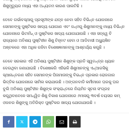
ଶିଶୁମୃତ୍ୟୁର ମଧ୍ୟ ଏହା ଅନ୍ୟତମ କାରଣ ପାଲଟିଛି ।
ତେବେ ଗର୍ଭାବସ୍ଥାରୁ ପ୍ରସୂତୀଙ୍କ ଯତ୍ନ ନେବା ସହିତ ବିଭିନ୍ନ ଯୋଜନାରେ
ସେମାନଙ୍କୁ ପୁଷ୍ଟିକର ଖାଦ୍ୟ ଯୋଗାଣ ଏବଂ ଜନ୍ମରୁ ଶିଶୁମାନଙ୍କୁ ମଧ୍ୟ ବିଭିନ୍ନ
ଯୋଜନାରେ ଭିଟାମିନ୍‍ ଓ ପୁଷ୍ଟିକର ଖାଦ୍ୟ ଯୋଗାଯାଉଛି । ଏହା ସତ୍ୱେ ବି
ରାଜ୍ୟରେ ଅତିଶୟ ପୁଷ୍ଟିହୀନ ଶିଶୁ ଚିହ୍ନଟ ହେବା ଓ ଆଦିବାସୀ ଅଧ୍ୟୁଷିତ
ଅଞ୍ଚଳରେ ଏହା ଅଧିକ ରହିବା ବିଶେଷଜ୍ଞମାନଙ୍କୁ ଆଶ୍ଚର୍ଯ୍ୟ କରୁଛି ।
ତେବେ ସରକାର ଏହି ଅତିଶୟ ପୁଷ୍ଟିହୀନ ଶିଶୁଙ୍କ ପ୍ରତି ସ୍ୱତନ୍ତ୍ର ଧ୍ୟାନ
ଦେଉଥିବା ଜଣାଯାଇଛି । ବିଶେଷକରି ଏହିଭଳି ଶିଶୁମାନଙ୍କୁ ଏନ୍‍ଆରସିକୁ
ସ୍ଥାନାନ୍ତରଣ ସହିତ ସେମାନଙ୍କ ପିତାମାତାଙ୍କୁ ବିଭନ୍ନ ପ୍ରକାର ରୋଜଗାର
ଭିତ୍ତିକ ଯୋଜନାରେ ସାମିଲ କରାଯାଉଛି । ଅଙ୍ଗନବାଡି କର୍ମୀମାନେ ଘରକୁ ଘର
ବୁଲି ଅତିଶୟ ପୁଷ୍ଟିହୀନ ଶିଶୁଙ୍କ ସଂକ୍ରାନ୍ତରେ ନିୟମିତ ସୂଚନା ସଂଗ୍ରହ
କରୁଥିବାବେଳେ ସମନ୍ୱିତ ଶିଶୁ ବିକାଶ ଯୋଜନାରେ ୬ମାସରୁ ୩ବର୍ଷ ବୟସର କମ୍‍
ଓଜନର ଶିଶୁଙ୍କୁ ଅତିରିକ୍ତ ପୁଷ୍ଟିକର ଖାଦ୍ୟ ଯୋଗାଯାଉଛି ।