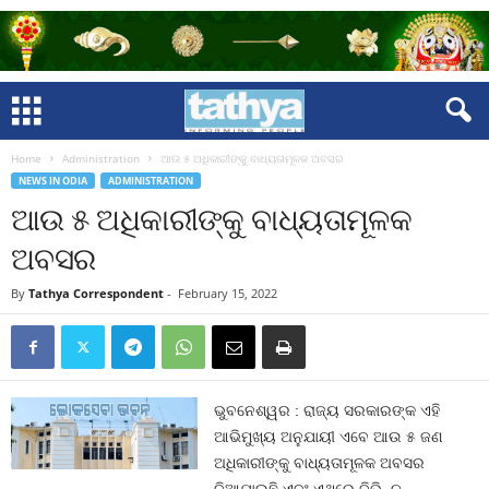
Home
Administration
ଆଉ ୫ ଅଧିକାରୀଙ୍କୁ ବାଧ୍ୟତାମୂଳକ ଅବସର
NEWS IN ODIA
ADMINISTRATION
ଆଉ ୫ ଅଧିକାରୀଙ୍କୁ ବାଧ୍ୟତାମୂଳକ
ଅବସର
By
Tathya Correspondent
-
February 15, 2022
ଭୁବନେଶ୍ୱର : ରାଜ୍ୟ ସରକାରଙ୍କ ଏହି
ଆଭିମୁଖ୍ୟ ଅନୁଯାୟୀ ଏବେ ଆଉ ୫ ଜଣ
ଅଧିକାରୀଙ୍କୁ ବାଧ୍ୟତାମୂଳକ ଅବସର