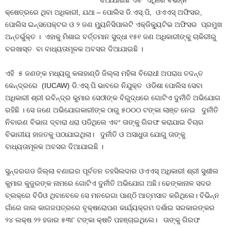
ଦିଆଯାଇଛି ଏବଂ ଏଥିରେ ବିଭିନ୍ନ
କ୍ଷେତ୍ରରେ ଥିବା ଅଧିକାରୀ, ଯଥା – ପୋଲିସ ଡି.ଏସ୍.ପି, ଓଏଏସ୍ ଅଫିସର,
ପୋଲିସ ଇନ୍ସପେକ୍ଟର ଓ ୨ ଜଣ ମ୍ୟୁନିସିପାଲଟି ଏକ୍ଜିକ୍ୟୁଟିଭ ଅଫିସର ପ୍ରମୁଖ
ଅନ୍ତର୍ଭୁକ୍ତ । ଏହାକୁ ମିଶାଇ ବର୍ତ୍ତମାନ ସୁଦ୍ଧା ୧୫୧ ଜଣ ଅଧିକାରୀଙ୍କୁ ଚାକିରୀରୁ
ବରଖାସ୍ତ ବା ବାଧ୍ୟତାମୂଳକ ଅବସର ଦିଆଯାଇଛି ।
ଏହି ୫ ଜଣଙ୍କ ମଧ୍ୟରୁ କଳାହାଣ୍ଡି ଜିଲ୍ଲା ମହିଳା ବିରୋଧୀ ଅପରାଧ ତଦନ୍ତ
କେନ୍ଦ୍ରରେ (IUCAW) ଡି.ଏସ୍‌.ପି ଭାବରେ ନିଯୁକ୍ତ ଓଡିଶା ପୋଲିସ ସେବା
ଅଧିକାରୀ ଶ୍ରୀ ରବିନ୍ଦ୍ର କୁମାର ସେଠୀଙ୍କ ବିରୁଦ୍ଧରେ ଗୋଟିଏ ଦୁର୍ନୀତି ଅଭିଯୋଗ
ରହିଛି । ସେ ଜଣେ ଅଭିଯୋଗକାରୀଙ୍କ ଠାରୁ ୫୦୦୦ ଟଙ୍କା ଲାଞ୍ଚ ନେଇ ଦୁର୍ନୀତି
ନିବାରଣ ବିଭାଗ ଦ୍ବାରା ଧରା ପଡିଥିଲେ ଏବଂ ତାଙ୍କୁ ଗିରଫ କରାଯାଇ ବିଚାର
ବିଭାଗୀୟ ହାଜତକୁ ପଠାଯାଇଥିଲା। ଦୁର୍ନୀତି ଓ ଅସାଧୁତା ଯୋଗୁ ତାଙ୍କୁ
ବାଧ୍ୟତାମୂଳକ ଅବସର ଦିଆଯାଇଛି ।
ସୁନ୍ଦରଗଡ ଜିଲ୍ଲା ବଣାଇର ପୂର୍ବତନ ତହସିଲଦାର ଓଏଏସ୍‌ ଅଧିକାରୀ ଶ୍ରୀ ସୁଶୀଲ
କୁମାର କୁଜୁରଙ୍କ ନାମରେ ଗୋଟିଏ ଦୁର୍ନୀତି ଅଭିଯୋଗ ଅଛି। ଢେଙ୍କାନାଳ ସଦର
ବ୍ଲକ୍‌ରେ ବିଡିଓ ଥିବାବେଳେ ସେ ମନରେଗା ପାଣ୍ଠି ଆତ୍ମସାତ କରିଥିଲେ। ବିଭିନ୍ନ
ଗାଁରେ ଜାଲ କାଗଜପତ୍ରରେ ବୃକ୍ଷରୋପଣ କାର୍ଯ୍ୟକ୍ରମ ଦର୍ଶାଇ ସରକାରଙ୍କର
୨୪ ଲକ୍ଷ ୨୨ ହଜାର ୫୩୮ ଟଙ୍କା କ୍ଷତି ପହଞ୍ଚାଇଥିଲେ। ତାଙ୍କୁ ଗିରଫ