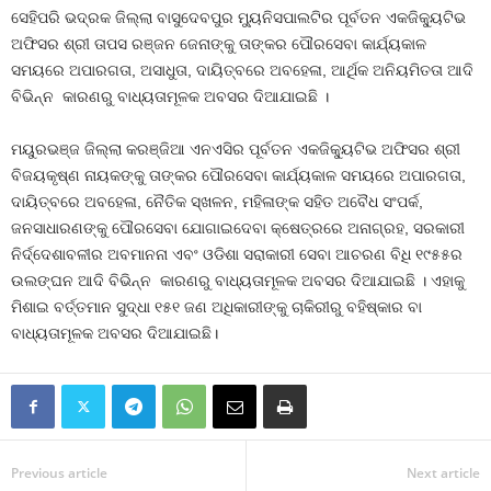
ସେହିପରି ଭଦ୍ରକ ଜିଲ୍ଲା ବାସୁଦେବପୁର ମ୍ୟୁନିସପାଲଟିର ପୂର୍ବତନ ଏକଜିକ୍ୟୁଟିଭ
ଅଫିସର ଶ୍ରୀ ତାପସ ରଞ୍ଜନ ଜେନାଙ୍କୁ ତାଙ୍କର ପୌରସେବା କାର୍ଯ୍ୟକାଳ
ସମୟରେ ଅପାରଗତା, ଅସାଧୁତା, ଦାୟିତ୍ବରେ ଅବହେଳା, ଆର୍ଥିକ ଅନିୟମିତତା ଆଦି
ବିଭିନ୍ନ କାରଣରୁ ବାଧ୍ୟତାମୂଳକ ଅବସର ଦିଆଯାଇଛି ।
ମୟୁରଭଞ୍ଜ ଜିଲ୍ଲା କରଞ୍ଜିଆ ଏନଏସିର ପୂର୍ବତନ ଏକଜିକ୍ୟୁଟିଭ ଅଫିସର ଶ୍ରୀ
ବିଜୟକୃଷ୍ଣ ନାୟକଙ୍କୁ ତାଙ୍କର ପୌରସେବା କାର୍ଯ୍ୟକାଳ ସମୟରେ ଅପାରଗତା,
ଦାୟିତ୍ବରେ ଅବହେଳା, ନୈତିକ ସ୍ଖଳନ, ମହିଳାଙ୍କ ସହିତ ଅବୈଧ ସଂପର୍କ,
ଜନସାଧାରଣଙ୍କୁ ପୌରସେବା ଯୋଗାଇଦେବା କ୍ଷେତ୍ରରେ ଅନାଗ୍ରହ, ସରକାରୀ
ନିର୍ଦ୍ଦେଶାବଳୀର ଅବମାନନା ଏବଂ ଓଡିଶା ସରାକାରୀ ସେବା ଆଚରଣ ବିଧି ୧୯୫୫ର
ଉଲଙ୍ଘନ ଆଦି ବିଭିନ୍ନ କାରଣରୁ ବାଧ୍ୟତାମୂଳକ ଅବସର ଦିଆଯାଇଛି । ଏହାକୁ
ମିଶାଇ ବର୍ତ୍ତମାନ ସୁଦ୍ଧା ୧୫୧ ଜଣ ଅଧିକାରୀଙ୍କୁ ଚାକିରୀରୁ ବହିଷ୍କାର ବା
ବାଧ୍ୟତାମୂଳକ ଅବସର ଦିଆଯାଇଛି।
Previous article
Next article