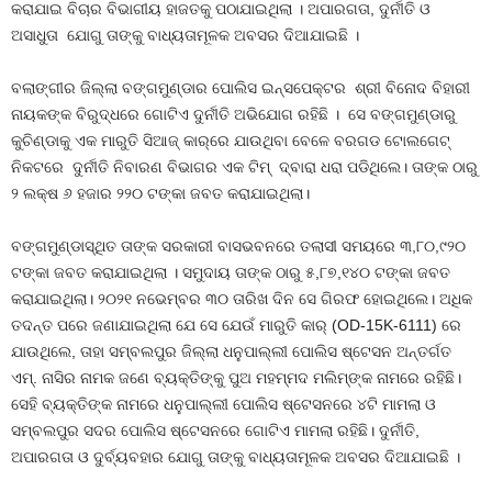
କରାଯାଇ ବିଚାର ବିଭାଗୀୟ ହାଜତକୁ ପଠାଯାଇଥିଲା । ଅପାରଗତା, ଦୁର୍ନୀତି ଓ
ଅସାଧୁତା ଯୋଗୁ ତାଙ୍କୁ ବାଧ୍ୟତାମୂଳକ ଅବସର ଦିଆଯାଇଛି ।
ବଲାଙ୍ଗୀର ଜିଲ୍ଲା ବଙ୍ଗମୁଣ୍ଡାର ପୋଲିସ ଇନ୍‌ସପେକ୍ଟର ଶ୍ରୀ ବିନୋଦ ବିହାରୀ
ନାୟକଙ୍କ ବିରୁଦ୍ଧରେ ଗୋଟିଏ ଦୁର୍ନୀତି ଅଭିଯୋଗ ରହିଛି । ସେ ବଙ୍ଗମୁଣ୍ଡାରୁ
କୁଚିଣ୍ଡାକୁ ଏକ ମାରୁତି ସିଆଜ୍‌ କାର୍‌ରେ ଯାଉଥିବା ବେଳେ ବରଗଡ ଟୋଲଗେଟ୍‌
ନିକଟରେ ଦୁର୍ନୀତି ନିବାରଣ ବିଭାଗର ଏକ ଟିମ୍‌ ଦ୍ବାରା ଧରା ପଡିଥିଲେ। ତାଙ୍କ ଠାରୁ
୨ ଲକ୍ଷ ୬ ହଜାର ୨୨୦ ଟଙ୍କା ଜବତ କରାଯାଇଥିଲା।
ବଙ୍ଗମୁଣ୍ଡାସ୍ଥିତ ତାଙ୍କ ସରକାରୀ ବାସଭବନରେ ତଲାସୀ ସମୟରେ ୩,୮୦,୯୨୦
ଟଙ୍କା ଜବତ କରାଯାଇଥିଲା । ସମୁଦାୟ ତାଙ୍କ ଠାରୁ ୫,୮୭,୧୪୦ ଟଙ୍କା ଜବତ
କରାଯାଇଥିଲା। ୨୦୨୧ ନଭେମ୍ବର ୩୦ ତାରିଖ ଦିନ ସେ ଗିରଫ ହୋଇଥିଲେ। ଅଧିକ
ତଦନ୍ତ ପରେ ଜଣାଯାଇଥିଲା ଯେ ସେ ଯେଉଁ ମାରୁତି କାର୍‌ (OD-15K-6111) ରେ
ଯାଉଥିଲେ, ତାହା ସମ୍ବଲପୁର ଜିଲ୍ଲା ଧନୁପାଲ୍ଲୀ ପୋଲିସ ଷ୍ଟେସନ ଅନ୍ତର୍ଗତ
ଏମ୍. ନାସିର ନାମକ ଜଣେ ବ୍ୟକ୍ତିଙ୍କୁ ପୁଅ ମହମ୍ମଦ ମଲିମ୍ଙ୍କ ନାମରେ ରହିଛି।
ସେହି ବ୍ୟକ୍ତିଙ୍କ ନାମରେ ଧନୁପାଲ୍ଲୀ ପୋଲିସ ଷ୍ଟେସନରେ ୪ଟି ମାମଲା ଓ
ସମ୍ବଲପୁର ସଦର ପୋଲିସ ଷ୍ଟେସନରେ ଗୋଟିଏ ମାମଲା ରହିଛି। ଦୁର୍ନୀତି,
ଅପାରଗତା ଓ ଦୁର୍ବ୍ୟବହାର ଯୋଗୁ ତାଙ୍କୁ ବାଧ୍ୟତାମୂଳକ ଅବସର ଦିଆଯାଇଛି ।