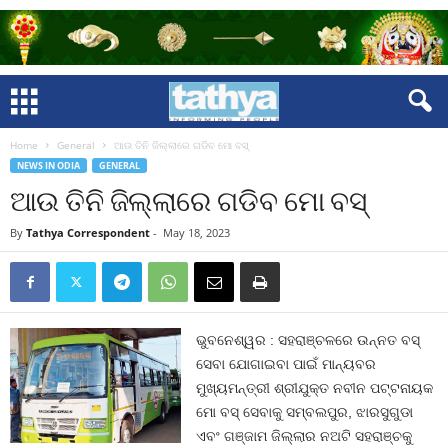
Home
General
ଆଉ ତିନି ଜିଲ୍ଲାରେ ଗଡିବ ମୋ ବସ୍‍
NEWS IN ODIA
GENERAL
ଆଉ ତିନି ଜିଲ୍ଲାରେ ଗଡିବ ମୋ ବସ୍‍
By
Tathya Correspondent
-
May 18, 2023
ଭୁବନେଶ୍ୱର : ସହରାଞ୍ଚଳରେ ଉନ୍ନତ ବସ୍
ସେବା ଯୋଗାଇବା ପାଇଁ ମାନ୍ୟବର
ମୁଖ୍ୟମନ୍ତ୍ରୀ ଶ୍ରୀଯୁକ୍ତ ନବୀନ ପଟ୍ଟନାୟକ
ମୋ ବସ୍ ସେବାକୁ ସମ୍ବଲପୁର, ଝାରସୁଗୁଡା
ଏବଂ ଗଞ୍ଜାମ ଜିଲ୍ଲାର ନଅଟି ସହରାଞ୍ଚକୁ