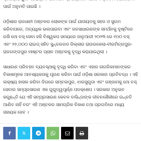
ପାଇଁ ଅନୁମତି ପାଇଛି ।
ଓଡ଼ିଶାର ରାଜଧାନୀ ଅଞ୍ଚଳର ଲୋକଙ୍କ ପାଇଁ ଯାତାୟତକୁ ସହଜ ଓ ସୁଗମ
କରିବାପରେ, ଅତ୍ୟଧିକ ଭଲପାଇବା ଏବଂ ଜନସାଧାରଣଙ୍କ ସମର୍ଥନକୁ ଦୃଷ୍ଟିରେ
ରଖି ମୋ ବସ୍ ସେବା ହକି ବିଶ୍ୱକପ ସମୟରେ ଜାନୁଆରୀ ୨୦୨୩ ରେ ୧୦୦ ବସ୍
ଏବଂ ୨୭,୦୦୦ ରାଇଡ୍ ସହିତ ସୁନ୍ଦରଗଡ ଜିଲ୍ଲାର ରାଉରକେଲା-ବୀରମିତ୍ରପୁର-
ରାଜଗଙ୍ଗପୁର ମାଷ୍ଟର ପ୍ଲାନ ଅଞ୍ଚଳକୁ ବୃଦ୍ଧି କରାଯାଇଥିଲା ।
ସାଧାରଣ ପରିବହନ ବ୍ୟବସ୍ଥାକୁ ବୃଦ୍ଧି କରିବା ଏବଂ ଏହାର ନାଗରିକମାନଙ୍କର
ବିକାଶମୂଳକ ଆବଶ୍ୟକତାକୁ ପୂରଣ କରିବା ପାଇଁ ଓଡ଼ିଶା ସରକାର ପ୍ରତିବଦ୍ଧ । ଏହି
ଲକ୍ଷ୍ୟ ହାସଲ କରିବା ଦିଗରେ ସମ୍ବଲପୁର, ଝାରସୁଗୁଡା ଏବଂ ଗଞ୍ଜାମକୁ ମୋ ବସ୍
ସେବାର ସମ୍ପ୍ରସାରଣ ଏକ ଗୁରୁତ୍ୱପୂର୍ଣ୍ଣ ପଦକ୍ଷେପ । ସରକାର ଅନୁଭବ
କରୁଛନ୍ତି ଯେ ଏହି ସମ୍ପ୍ରସାରଣ କେବଳ ବାସିନ୍ଦାଙ୍କ ଜୀବନଶୈଳୀରେ ଉନ୍ନତି
ଆଣିବ ନାହିଁ ବରଂ ଏହି ଅଞ୍ଚଳର ସାମଗ୍ରିକ ବିକାଶ ତଥା ପ୍ରଗତିରେ ମଧ୍ୟ
ସହାୟକ ହେବ ।