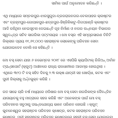
ସାମିଲ ପାଇଁ ଅନୁମୋଦନ କରିଛନ୍ତି ।
ଏଥି ମଧ୍ୟରେ ସମ୍ବଲପୁର-ଝାରସୁଗୁଦା-ବ୍ରଜରାଜନଗର-ବେଲପାହର କ୍ଲଷ୍ଟର
ଏବଂ ବ୍ରହ୍ମପୁର-ଗୋପାଳପୁର-ଛତ୍ରପୁର-ହିଞ୍ଜିଳିକାଟୁ-ଦିଗପହଣ୍ଡି କ୍ଲଷ୍ଟର
ଆଦି ରହିଥିବା ନେଇସୂଚନା ଦେଇଛନ୍ତି ଗୃହ ନିର୍ମାଣ ଓ ନଗର ଉନ୍ନୟନ ବିଭାଗର
ସ୍ୱତନ୍ତ୍ର ସଚିବ ସାଗରିକା ପଟ୍ଟନାୟକ । ମୋ ବସ୍‌ର ଏହି ସମ୍ପ୍ରସାରଣ ତିନିଟି
ଜିଲ୍ଲାର ପ୍ରାୟ ୧୧,୬୧,୦୦୦ ସହରାଞ୍ଚଳ ଲୋକେଙ୍କୁ ପରିବହନ ସେବା
ଯୋଗାଇଦେବ ବୋଲି ସେ କହିଛନ୍ତି ।
ମୋ ବସ୍ ସେବା ଯାହା ୬ ନଭେମ୍ବର ୨୦୧୮ ରେ ଏସପିଭି କ୍ୟାପିଟାଲ୍ ରିଜିଅନ୍ ଅର୍ବାନ
ଟ୍ରାନ୍ସପୋର୍ଟ (କ୍ରୁଟ୍‍) ଅଧୀନରେ ରାଜ୍ୟ ରାଜଧାନୀରେ ଆରମ୍ଭ ହୋଇଥିଲା ।
ଏଥିରେ ୩୯୦ ଟି ବସ୍ ସହିତ ଦିନକୁ ୨.୩ ଲକ୍ଷ ଯାତ୍ରୀ ସହ ଖୋର୍ଦ୍ଧା, କଟକ ଏବଂ
ପୁରୀ ଜିଲ୍ଲାକୁ ଅର୍ନ୍ତଭୁକ୍ତ କରିଛି ।
ଗତ ସାଢେ ଚାରି ବର୍ଷ ମଧ୍ୟରେ ଓଡିଶାର ମୋ ବସ୍ ସେବା ନାଗରିକଙ୍କ ଦୈନନ୍ଦିନ
ଯାତାୟାତକୁ ବହୁ ମାତ୍ରାରେ ସହଜ କରିଛି ଏବଂ ଅନେକଙ୍କ ପାଇଁ ମୋ ବସ୍
ପରିବହନର ସବୁଠାରୁ ପସନ୍ଦଯୋଗ୍ୟ ଭାବେ ପରିଣତ ହୋଇଛି । କ୍ରୁଟ୍‍
ଭୁବନେଶ୍ୱର ସହରାଞ୍ଚଳ ପରିବହନ କ୍ଷେତ୍ର, କଟକ ସହରାଞ୍ଚଳ ପରିବହନ
କ୍ଷେତ୍ର, ପୁରୀ ସହରାଞ୍ଚଳ ପରିବହନ କ୍ଷେତ୍ରରେ ସହରୀ ବସ୍ ସେବା ଯୋଗାଇବା