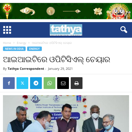
Home
Energy
ଆଇଆଇଟିରେ ଓପିଟିସିଏଲ୍‌ ଚେୟାର
NEWS IN ODIA
ENERGY
ଆଇଆଇଟିରେ ଓପିଟିସିଏଲ୍‌ ଚେୟାର
By
Tathya Correspondent
-
January 29, 2021