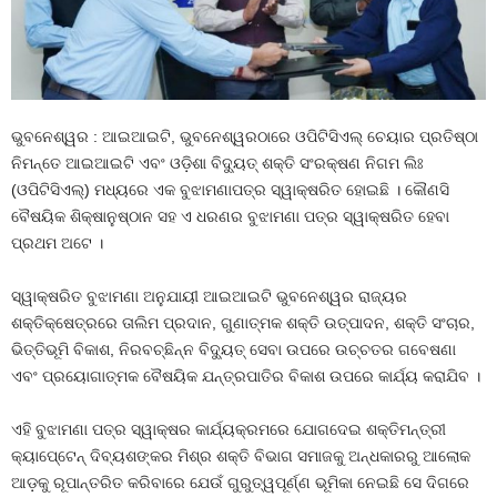
ଭୁବନେଶ୍ୱର : ଆଇଆଇଟି, ଭୁବନେଶ୍ୱରଠାରେ ଓପିଟିସିଏଲ୍‌ ଚେୟାର ପ୍ରତିଷ୍ଠା
ନିମନ୍ତେ ଆଇଆଇଟି ଏବଂ ଓଡ଼ିଶା ବିଦ୍ୟୁତ୍‍ ଶକ୍ତି ସଂରକ୍ଷଣ ନିଗମ ଲିଃ
(ଓପିଟିସିଏଲ୍‌) ମଧ୍ୟରେ ଏକ ବୁଝାମଣାପତ୍ର ସ୍ୱାକ୍ଷରିତ ହୋଇଛି । କୌଣସି
ବୈଷୟିକ ଶିକ୍ଷାନୁଷ୍ଠାନ ସହ ଏ ଧରଣର ବୁଝାମଣା ପତ୍ର ସ୍ୱାକ୍ଷରିତ ହେବା
ପ୍ରଥମ ଅଟେ ।
ସ୍ୱାକ୍ଷରିତ ବୁଝାମଣା ଅନୁଯାୟୀ ଆଇଆଇଟି ଭୁବନେଶ୍ୱର ରାଜ୍ୟର
ଶକ୍ତିକ୍ଷେତ୍ରରେ ତାଲିମ ପ୍ରଦାନ, ଗୁଣାତ୍ମକ ଶକ୍ତି ଉତ୍ପାଦନ, ଶକ୍ତି ସଂଚାର,
ଭିତ୍ତିଭୂମି ବିକାଶ, ନିରବଚ୍ଛିନ୍ନ ବିଦ୍ୟୁତ୍‍ ସେବା ଉପରେ ଉଚ୍ଚତର ଗବେଷଣା
ଏବଂ ପ୍ରୟୋଗାତ୍ମକ ବୈଷୟିକ ଯନ୍ତ୍ରପାତିର ବିକାଶ ଉପରେ କାର୍ଯ୍ୟ କରାଯିବ ।
ଏହି ବୁଝାମଣା ପତ୍ର ସ୍ୱାକ୍ଷର କାର୍ଯ୍ୟକ୍ରମରେ ଯୋଗଦେଇ ଶକ୍ତିମନ୍ତ୍ରୀ
କ୍ୟାପେ୍‌ଟେନ୍‌ ଦିବ୍ୟଶଙ୍କର ମିଶ୍ର ଶକ୍ତି ବିଭାଗ ସମାଜକୁ ଅନ୍ଧକାରରୁ ଆଲୋକ
ଆଡ଼କୁ ରୂପାନ୍ତରିତ କରିବାରେ ଯେଉଁ ଗୁରୁତ୍ୱପୂର୍ଣ୍ଣ ଭୂମିକା ନେଇଛି ସେ ଦିଗରେ