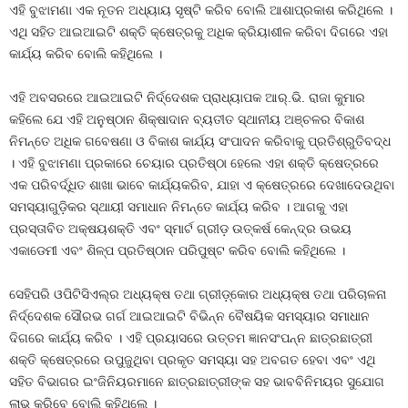
ଏହି ବୁଝାମଣା ଏକ ନୂତନ ଅଧ୍ୟାୟ ସୃଷ୍ଟି କରିବ ବୋଲି ଆଶାପ୍ରକାଶ କରିଥିଲେ ।
ଏଥି ସହିତ ଆଇଆଇଟି ଶକ୍ତି କ୍ଷେତ୍ରକୁ ଅଧିକ କ୍ରିୟାଶୀଳ କରିବା ଦିଗରେ ଏହା
କାର୍ଯ୍ୟ କରିବ ବୋଲି କହିଥିଲେ ।
ଏହି ଅବସରରେ ଆଇଆଇଟି ନିର୍ଦ୍ଦେଶକ ପ୍ରାଧ୍ୟାପକ ଆର୍‌.ଭି. ରାଜା କୁମାର
କହିଲେ ଯେ ଏହି ଅନୁଷ୍ଠାନ ଶିକ୍ଷାଦାନ ବ୍ୟତୀତ ସ୍ଥାନୀୟ ଅଞ୍ଚଳର ବିକାଶ
ନିମନ୍ତେ ଅଧିକ ଗବେଷଣା ଓ ବିକାଶ କାର୍ଯ୍ୟ ସଂପାଦନ କରିବାକୁ ପ୍ରତିଶ୍ରୁତିବଦ୍ଧ
। ଏହି ବୁଝାମଣା ପ୍ରକାରେ ଚେୟାର ପ୍ରତିଷ୍ଠା ହେଲେ ଏହା ଶକ୍ତି କ୍ଷେତ୍ରରେ
ଏକ ପରିବର୍ଦ୍ଧିତ ଶାଖା ଭାବେ କାର୍ଯ୍ୟକରିବ, ଯାହା ଏ କ୍ଷେତ୍ରରେ ଦେଖାଦେଉଥିବା
ସମସ୍ୟାଗୁଡ଼ିକର ସ୍ଥାୟୀ ସମାଧାନ ନିମନ୍ତେ କାର୍ଯ୍ୟ କରିବ । ଆଗକୁ ଏହା
ପ୍ରସ୍ତାବିତ ଅକ୍ଷୟଶକ୍ତି ଏବଂ ସ୍ମାର୍ଟ ଗ୍ରୀଡ଼ ଉତ୍କର୍ଷ କେନ୍ଦ୍ର ଉଭୟ
ଏକାଡେମୀ ଏବଂ ଶିଳ୍ପ ପ୍ରତିଷ୍ଠାନ ପରିପୁଷ୍ଟ କରିବ ବୋଲି କହିଥିଲେ ।
ସେହିପରି ଓପିଟିସିଏଲ୍‌ର ଅଧ୍ୟକ୍ଷ ତଥା ଗ୍ରୀଡ଼୍‌କୋର ଅଧ୍ୟକ୍ଷ ତଥା ପରିଚାଳନା
ନିର୍ଦ୍ଦେଶକ ସୌରଭ ଗର୍ଗ ଆଇଆଇଟି ବିଭିନ୍ନ ବୈଷୟିକ ସମସ୍ୟାର ସମାଧାନ
ଦିଗରେ କାର୍ଯ୍ୟ କରିବ । ଏହି ପ୍ରୟାସରେ ଉତ୍ତମ ଜ୍ଞାନସଂପନ୍ନ ଛାତ୍ରଛାତ୍ରୀ
ଶକ୍ତି କ୍ଷେତ୍ରରେ ଉପୁଜୁଥିବା ପ୍ରକୃତ ସମସ୍ୟା ସହ ଅବଗତ ହେବା ଏବଂ ଏଥି
ସହିତ ବିଭାଗର ଇଂଜିନିୟରମାନେ ଛାତ୍ରଛାତ୍ରୀଙ୍କ ସହ ଭାବବିନିମୟର ସୁଯୋଗ
ଲାଭ କରିବେ ବୋଲି କହିଥିଲେ ।