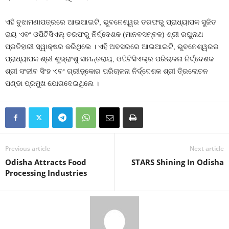
ଏହି ବୁଝାମଣାପତ୍ରରେ ଆଇଆଇଟି, ଭୁବନେଶ୍ୱର ତରଫରୁ ପ୍ରାଧ୍ୟାପକ ସୁଜିତ
ରାୟ ଏବଂ ଓପିଟିସିଏଲ୍‌ ତରଫରୁ ନିର୍ଦ୍ଦେଶକ (ମାନବସମ୍ବଳ) ଶ୍ରୀ ରଘୁନାଥ
ପ୍ରତିହାରୀ ସ୍ୱାକ୍ଷର କରିଥିଲେ । ଏହି ଅବସରରେ ଆଇଆଇଟି, ଭୁବନେଶ୍ୱରର
ପ୍ରାଧ୍ୟାପକ ଶ୍ରୀ ଶୁଭ୍ରାଂଶୁ ସାମନ୍ତରାୟ, ଓପିଟିସିଏଲ୍‌ର ପରିଚାଳନା ନିର୍ଦ୍ଦେଶକ
ଶ୍ରୀ ସଂଜୀବ ସିଂହ ଏବଂ ଗ୍ରୀଡ଼୍‌କୋର ପରିଚାଳନା ନିର୍ଦ୍ଦେଶକ ଶ୍ରୀ ତି୍ରଲୋଚନ
ପଣ୍ଡା ପ୍ରମୁଖ ଯୋଗଦେଇଥିଲେ ।
Previous article
Next article
Odisha Attracts Food
STARS Shining In Odisha
Processing Industries