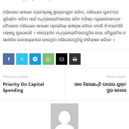
ଅଭିଯୋଗ ସମାଧାନ ବ୍ୟବସ୍ଥାକୁ ସୁବ୍ୟବସ୍ଥିତ କରିବା, ଅଭିଯୋଗ ଗୁଣବତ୍ତା
ସୁନିଶ୍ଚିତ କରିବା ପାଇଁ ମନ୍ତ୍ରାଳୟ/ବିଭାଗୀୟ ସଚିବ ବରିଷ୍ଠ ଅଧିକାରୀମାନଙ୍କ
ବୈଠକରେ ଅଭିଯୋଗ ସମାଧାନ ପ୍ରକ୍ରିୟା ସମୀକ୍ଷା କରିବେ ବୋଲି ଡିଏଆରପିଜି
ପକ୍ଷରୁ କୁହାଯାଇଛି । ଏହାବ୍ୟତୀତ ମନ୍ତ୍ରାଳୟ/ବିଭାଗଗୁଡିକ ଛାପା, ବୈଦ୍ୟୁତିକ ଓ
ସାମାଜିକ ଗଣମାଧ୍ୟମରେ ହେଉଥିବା ଅଭିଯୋଗଗୁଡିକୁ ନୀରିକ୍ଷଣ କରିବେ ।
Previous article
Next article
Priority On Capital
ଜାଲ ବିଛାଇଛନ୍ତି ଘରୋଇ ଯୁକ୍ତ
Spending
ଦୁଇ କଲେଜ