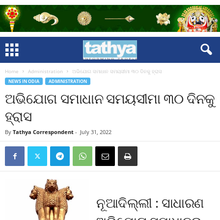
Home
Administration
ଅଭିଯୋଗ ସମାଧାନ ସମୟସୀମା ୩୦ ଦିନକୁ ହ୍ରାସ
NEWS IN ODIA
ADMINISTRATION
ଅଭିଯୋଗ ସମାଧାନ ସମୟସୀମା ୩୦ ଦିନକୁ
ହ୍ରାସ
By
Tathya Correspondent
-
July 31, 2022
ନୂଆଦିଲ୍ଲୀ : ସାଧାରଣ