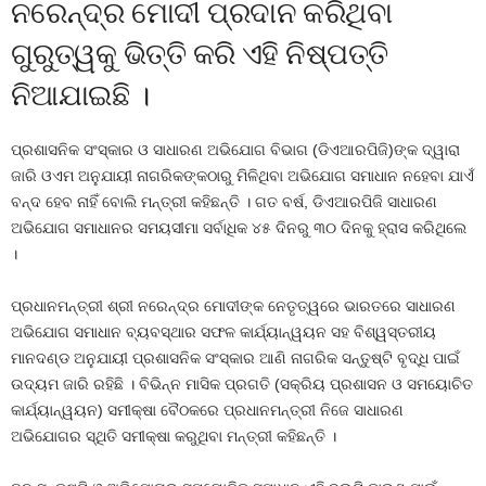
ନରେନ୍ଦ୍ର ମୋଦୀ ପ୍ରଦାନ କରିଥିବା
ଗୁରୁତ୍ୱକୁ ଭିତ୍ତି କରି ଏହି ନିଷ୍ପତ୍ତି
ନିଆଯାଇଛି ।
ପ୍ରଶାସନିକ ସଂସ୍କାର ଓ ସାଧାରଣ ଅଭିଯୋଗ ବିଭାଗ (ଡିଏଆରପିଜି)ଙ୍କ ଦ୍ୱାରା
ଜାରି ଓଏମ ଅନୁଯାୟୀ ନାଗରିକଙ୍କଠାରୁ ମିଳିଥିବା ଅଭିଯୋଗ ସମାଧାନ ନହେବା ଯାଏଁ
ବନ୍ଦ ହେବ ନାହିଁ ବୋଲି ମନ୍ତ୍ରୀ କହିଛନ୍ତି । ଗତ ବର୍ଷ, ଡିଏଆରପିଜି ସାଧାରଣ
ଅଭିଯୋଗ ସମାଧାନର ସମୟସୀମା ସର୍ବାଧିକ ୪୫ ଦିନରୁ ୩୦ ଦିନକୁ ହ୍ରାସ କରିଥିଲେ
।
ପ୍ରଧାନମନ୍ତ୍ରୀ ଶ୍ରୀ ନରେନ୍ଦ୍ର ମୋଦୀଙ୍କ ନେତୃତ୍ୱରେ ଭାରତରେ ସାଧାରଣ
ଅଭିଯୋଗ ସମାଧାନ ବ୍ୟବସ୍ଥାର ସଫଳ କାର୍ଯ୍ୟାନ୍ୱୟନ ସହ ବିଶ୍ୱସ୍ତରୀୟ
ମାନଦଣ୍ଡ ଅନୁଯାୟୀ ପ୍ରଶାସନିକ ସଂସ୍କାର ଆଣି ନାଗରିକ ସନ୍ତୁଷ୍ଟି ବୃଦ୍ଧି ପାଇଁ
ଉଦ୍ୟମ ଜାରି ରହିଛି । ବିଭିନ୍ନ ମାସିକ ପ୍ରଗତି (ସକ୍ରିୟ ପ୍ରଶାସନ ଓ ସମୟୋଚିତ
କାର୍ଯ୍ୟାନ୍ୱୟନ) ସମୀକ୍ଷା ବୈଠକରେ ପ୍ରଧାନମନ୍ତ୍ରୀ ନିଜେ ସାଧାରଣ
ଅଭିଯୋଗର ସ୍ଥିତି ସମୀକ୍ଷା କରୁଥିବା ମନ୍ତ୍ରୀ କହିଛନ୍ତି ।