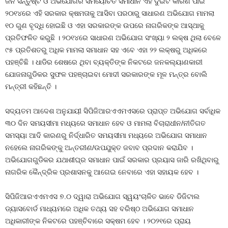
ଜନ ସନ୍ତୁଷ୍ଟି ଓ ଅଭିଯୋଗର ସମୟୋଚିତ ସମାଧାନ ଏହି ଦୁଇଟି କାରଣ ପାଇଁ
୨୦୧୪ରେ ଏହି ସରକାର କ୍ଷମତାକୁ ଆସିବା ପରଠାରୁ ସାଧାରଣ ଅଭିଯୋଗ ମାମଲା
୧୦ ଗୁଣ ବୃଦ୍ଧି ହୋଇଛି ଓ ଏହା ସରକାରଙ୍କ ଉପରେ ନାଗରିକଙ୍କ ଆସ୍ଥାକୁ
ପ୍ରତିଫଳିତ କରୁଛି । ୨୦୧୪ରେ ସାଧାରଣ ଅଭିଯୋଗ ସଂଖ୍ୟା ୨ ଲକ୍ଷ ଥିଲା ବେଳେ
୯୫ ପ୍ରତିଶତରୁ ଅଧିକ ମାମଲା ସମାଧାନ ସହ ଏବେ ଏହା ୨୨ ଲକ୍ଷରୁ ଅଧିକରେ
ପହଞ୍ଚିଛି । ଧାଡିର ଶେଷରେ ଥିବା ବ୍ୟକ୍ତିଙ୍କ ନିକଟରେ ଜନକଲ୍ୟାଣକାରୀ
ଯୋଜନାଗୁଡିକର ସୁଫଳ ପହଞ୍ଚାଇବା ମୋଦୀ ସରକାରଙ୍କ ମୂଳ ମନ୍ତ୍ର ବୋଲି
ମନ୍ତ୍ରୀ କହିଛନ୍ତି ।
ସଦ୍ୟତମ ଆଦେଶ ଅନୁଯାୟୀ ସିପିଜିଆରଏଏମଏସରେ ପ୍ରାପ୍ତ ଅଭିଯୋଗ ସର୍ବାଧିକ
୩୦ ଦିନ ସମୟସୀମା ମଧ୍ୟରେ ସମାଧାନ ହେବ ଓ ମାମଲା ବିଚାରାଧୀନ/ନୀତିଗତ
ସମସ୍ୟା ଆଦି କାରଣରୁ ନିର୍ଦ୍ଧାରିତ ସମୟସୀମା ମଧ୍ୟରେ ଅଭିଯୋଗ ସମାଧାନ
ନହେଲେ ନାଗରିକଙ୍କୁ ଅନ୍ତରୀଣ/ଉପଯୁକ୍ତ ଜବାବ ପ୍ରଦାନ କରାଯିବ ।
ଅଭିଯୋଗଗୁଡିକର ଯଥାଶୀଘ୍ର ସମାଧାନ ପାଇଁ ସରକାର ପ୍ରୟାସ ଜାରି ରଖିଥିବାରୁ
ନାଗରିକ କୈନ୍ଦ୍ରିକ ପ୍ରଶାସନକୁ ଆଗେଇ ନେବାରେ ଏହା ସହାୟକ ହେବ ।
ସିପିଜିଆରଏଏମଏସ ୭.୦ ଦ୍ୱାରା ଅଭିଯୋଗ ସ୍ୱୟଂଚାଳିତ ଭାବେ ଡିଜିଟାଲ
ଡ୍ୟାସବୋର୍ଡ ମାଧ୍ୟମରେ ଅଧିକ ତଥ୍ୟ ସହ ବରିଷ୍ଠ ଅଭିଯୋଗ ସମାଧାନ
ଅଧିକାରୀଙ୍କ ନିକଟରେ ପହଞ୍ଚିବାରେ ସକ୍ଷମ ହେବ । ୨୦୨୧ରେ ପ୍ରାୟ