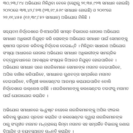
୩୦,୨୩,୮୯୪ ଅଭିଯୋଗ ମିଳିଥିବା ବେଳେ (ସେଥିରୁ ୨୧,୩୫,୯୨୩ ସମାଧାନ ହୋଇଛି)
୨୦୨୦ରେ ୩୩,୪୨,୮୭୩ (୨୩,୧୯,୫୬୯ ସମାଧାନ ହୋଇଛି) ଓ ୨୦୧୯ରେ
୨୭,୧୧,୪୫୫ (୧୬,୩୯,୮୫୨ ସମାଧାନ) ଅଭିଯୋଗ ମିଳିଛି ।
ସଦ୍ୟତମ ନିର୍ଦ୍ଦେଶରେ ଡିଏଆରପିଜି ସମସ୍ତ ବିଭାଗରେ ନୋଡାଲ ଅଭିଯୋଗ
ସମାଧାନ ଅଧିକାରୀ ନିଯୁକ୍ତ କରି ଲୋକଙ୍କ ଅଭିଯୋଗ ସମାଧାନ ପାଇଁ ସେମାନଙ୍କୁ
କ୍ଷମତା ପ୍ରଦାନ କରିବାକୁ ନିର୍ଦ୍ଦେଶ ଦେଇଛନ୍ତି । ମିଳିଥିବା ସାଧାରଣ ଅଭିଯୋଗ
ସଂଖ୍ୟା ଆଧାରରେ ନୋଡାଲ ଅଭିଯୋଗ ସମାଧାନ ଅଧିକାରୀଙ୍କ ସାମଗ୍ରିକ
ତତ୍ତ୍ୱାବଧାନରେ ଆବଶ୍ୟକ ସଂଖ୍ୟକ ଜିଆରଓ ନିଯୁକ୍ତ ହୋଇପାରିବେ ।
ଅଭିଯୋଗ ସମାଧାନ ପରେ ନାଗରିକମାନେ ସେମାନଙ୍କ ମତାମତ ଦେଇପାରିବେ,
ଅପିଲ ଦାଖିଲ କରିପାରିବେ, ସମାଧାନର ଗୁଣବତ୍ତା ସମ୍ପର୍କରେ ମତାମତ
ଦେଇପାରିବେ, ବର୍ହିମୁଖୀ କଲସେଣ୍ଟର ଆରମ୍ଭ କରାଯାଇପାରିବ ବୋଲି
ନିର୍ଦ୍ଦେଶରେ ଉଲ୍ଲେଖ ରହିଛି । ନାଗରିକମାନଙ୍କୁ କଲସେଣ୍ଟର ତରଫରୁ ମତାମତ
ପାଇଁ ଯୋଗାଯୋଗ କରାଯିବ ।
ଅଭିଯୋଗ ସମାଧାନରେ ସନ୍ତୁଷ୍ଟ ନହେଲେ ନାଗରିକମାନଙ୍କୁ ଅପିଲ ଫାଇଲ
କରିବାକୁ ସୁଯୋଗ ପ୍ରଦାନ କରାଯିବ ଓ କଲସେଣ୍ଟର ଦ୍ୱାରା ନାଗରିକମାନଙ୍କ
ଠାରୁ ସଂଗୃହୀତ ମତାମତ ମନ୍ତ୍ରାଳୟ କିମ୍ବା ମତାମତ ସହ ସମ୍ପର୍କିତ ବିଭାଗକୁ ଜଣାଇ
ଦିଆଯିବ ଓ ବ୍ୟବସ୍ଥାଗତ ଉନ୍ନତି କରାଯିବ ।