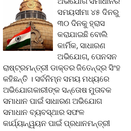
ଅଭିଯୋଗ ସମାଧାନର
ସମୟସୀମା ୪୫ ଦିନରୁ
୩୦ ଦିନକୁ ହ୍ରାସ
କରାଯାଇଛି ବୋଲି
କାର୍ମିକ, ସାଧାରଣ
ଅଭିଯୋଗ, ପେନସନ
ରାଷ୍ଟ୍ରମନ୍ତ୍ରୀ ଡାକ୍ତର ଜିତେନ୍ଦ୍ର ସିଂହ
କହିଛନ୍ତି । ସର୍ବନିମ୍ନ ସମୟ ମଧ୍ୟରେ
ଅଭିଯୋଗକାରୀଙ୍କ ସନ୍ତୋଷ ମୁତାବକ
ସମାଧାନ ପାଇଁ ସାଧାରଣ ଅଭିଯୋଗ
ସମାଧାନ ବ୍ୟବସ୍ଥାର ସଫଳ
କାର୍ଯ୍ୟାନ୍ୱୟନ ପାଇଁ ପ୍ରଧାନମନ୍ତ୍ରୀ