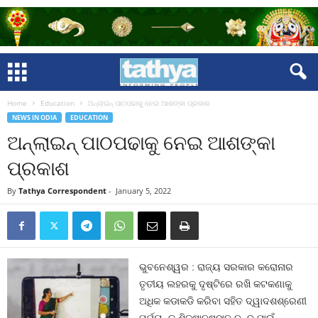
Home
Education
ଅନ୍‍ଲାଇନ୍‍ ପାଠପଢାକୁ ନେଇ ଆଶଙ୍କା ପ୍ରକାଶ
NEWS IN ODIA
EDUCATION
ଅନ୍‍ଲାଇନ୍‍ ପାଠପଢାକୁ ନେଇ ଆଶଙ୍କା
ପ୍ରକାଶ
By
Tathya Correspondent
-
January 5, 2022
ଭୁବନେଶ୍ୱର : ରାଜ୍ୟ ସରକାର କରୋନାର
ତୃତୀୟ ଲହରକୁ ଦୃଷ୍ଟିରେ ରଖି କଟକଣାକୁ
ଅଧିକ କଡାକଡି କରିବା ସହିତ ଦ୍ୱାଦଶଶ୍ରେଣୀ