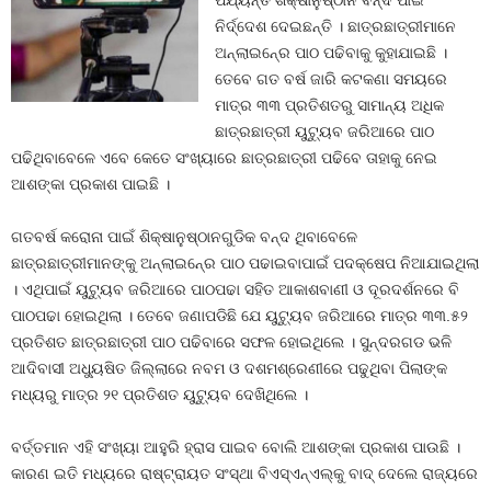
ପର୍ଯ୍ୟନ୍ତ ଶିକ୍ଷାନୁଷ୍ଠାନ ବନ୍ଦ ପାଇଁ
ନିର୍ଦ୍ଦେଶ ଦେଇଛନ୍ତି । ଛାତ୍ରଛାତ୍ରୀମାନେ
ଅନ୍‍ଲାଇନ୍‍ରେ ପାଠ ପଢିବାକୁ କୁହାଯାଇଛି ।
ତେବେ ଗତ ବର୍ଷ ଜାରି କଟକଣା ସମୟରେ
ମାତ୍ର ୩୩ ପ୍ରତିଶତରୁ ସାମାନ୍ୟ ଅଧିକ
ଛାତ୍ରଛାତ୍ରୀ ୟୁଟ୍ୟୁବ ଜରିଆରେ ପାଠ
ପଢିଥିବାବେଳେ ଏବେ କେତେ ସଂଖ୍ୟାରେ ଛାତ୍ରଛାତ୍ରୀ ପଢିବେ ତାହାକୁ ନେଇ
ଆଶଙ୍କା ପ୍ରକାଶ ପାଇଛି ।
ଗତବର୍ଷ କରୋନା ପାଇଁ ଶିକ୍ଷାନୁଷ୍ଠାନଗୁଡିକ ବନ୍ଦ ଥିବାବେଳେ
ଛାତ୍ରଛାତ୍ରୀମାନଙ୍କୁ ଅନ୍‍ଲାଇନ୍‍ରେ ପାଠ ପଢାଇବାପାଇଁ ପଦକ୍ଷେପ ନିଆଯାଇଥିଲା
। ଏଥିପାଇଁ ୟୁଟ୍ୟୁବ ଜରିଆରେ ପାଠପଢା ସହିତ ଆକାଶବାଣୀ ଓ ଦୂରଦର୍ଶନରେ ବି
ପାଠପଢା ହୋଇଥିଲା । ତେବେ ଜଣାପଡିଛି ଯେ ୟୁଟ୍ୟୁବ ଜରିଆରେ ମାତ୍ର ୩୩.୫୨
ପ୍ରତିଶତ ଛାତ୍ରଛାତ୍ରୀ ପାଠ ପଢିବାରେ ସଫଳ ହୋଇଥିଲେ । ସୁନ୍ଦରଗଡ ଭଳି
ଆଦିବାସୀ ଅଧ୍ୟୁଷିତ ଜିଲ୍ଲାରେ ନବମ ଓ ଦଶମଶ୍ରେଣୀରେ ପଢୁଥିବା ପିଲାଙ୍କ
ମଧ୍ୟରୁ ମାତ୍ର ୨୧ ପ୍ରତିଶତ ୟୁଟ୍ୟୁବ ଦେଖିଥିଲେ ।
ବର୍ତ୍ତମାନ ଏହି ସଂଖ୍ୟା ଆହୁରି ହ୍ରାସ ପାଇବ ବୋଲି ଆଶଙ୍କା ପ୍ରକାଶ ପାଉଛି ।
କାରଣ ଇତି ମଧ୍ୟରେ ରାଷ୍ଟ୍ରାୟତ ସଂସ୍ଥା ବିଏସ୍‍ଏନ୍‍ଏଲ୍‍କୁ ବାଦ୍‍ ଦେଲେ ରାଜ୍ୟରେ