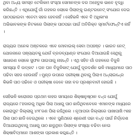
ଥିବା ଅନ୍ୟ ସମସ୍ତ ଟେଲିକମ ସଂସ୍ଥା ସେମାନଙ୍କ ଦର ଅହେତୁକ ଭାବେ ବୃଦ୍ଧି
କରିଛନ୍ତି । ଏଥିଯୋଗୁଁ ଗାଁ ଗହଳର ଲୋକେ ପିଲାଙ୍କୁ ଇଣ୍ଟରନେଟ୍‍ ସଂଯୋଗ ଦେଇ
ପାଠପଢାଇବା ଏତେଟା ସହଜ ହେବନାହିଁ । ସେହିଭଳି ଏବେ ବି ଅଧିକାଂଶ
ଅଭିଭାବକଙ୍କ ନିଟକରେ ପିଲାଙ୍କ ପାଠପଢା ପାଇଁ ଅତିରିକ୍ତ ସ୍ମାର୍ଟଫୋନ୍‍ଟିଏ ନାହିଁ
।
ରାଜ୍ୟର ଅନେକ ଅଞ୍ଚଳରେ ଏବେ ମୋବାଇଲ୍‍ ସେବା ଅପହଞ୍ଚ । ଭାରତ ନେଟ୍‍
ଯୋଜନାରେ ପଞ୍ଚାୟତକୁ ଯେଉଁ ବ୍ରଡବ୍ୟାଣ୍ଡ ସଂଯୋଗ ଦିଆଯାଇଛି ସେଥିରୁ
ସାଧାରଣ ଲୋକେ ସୁଫଳ ପାଇପାରୁ ନାହାନ୍ତି । ଏଥି ସହିତ ଗାଁ ଗହଳରେ ବିଜୁଳି
ସମସ୍ୟା ବି ଉତ୍କଟ । ଘନ ଘନ ବିଜୁଳିକାଟ୍‍ ଯୋଗୁଁ ଦୂରଦର୍ଶନ ଭଳି ମାଧ୍ୟମରେ ପାଠ
ପଢିବା ସହଜ ହେଉନାହିଁ । ମୁଣ୍ଡ ଉପରେ ପରୀକ୍ଷା ଥିବାରୁ ପିଲାଏ ଅନ୍‍ଲାଇନ୍‍ରେ
କିଭଳି ପାଠ ପଢିବେ ଓ ପରୀକ୍ଷା ଦେବେ ତାହା ବଡ ପ୍ରଶ୍ନବାଚୀ ହୋଇଛି ।
ସେହିଭଳି କରୋନାର ପ୍ରଥମ ଲହର ସମୟରେ ଶିକ୍ଷାନୁଷ୍ଠାନ ବନ୍ଦ ଯୋଗୁଁ
ରାଜ୍ୟରେ ୮ହଜାରରୁ ଅଧିକ ପିଲା ଅଧାରୁ ପାଠ ଛାଡିଥିବାବେଳେ ଏମାନଙ୍କ ମଧ୍ୟରେ
କୋରାପୁଟ ଜିଲ୍ଲାରୁ ୪୨୮ଜଣ ପିଲା ରହିଥିଲେ । ନୂଆପଡା ଜିଲ୍ଲାରେ ପାଖାପାଖି ୯ଶହ
ପିଲା ପାଠ ଛାଡି ଦେଇଥିଲେ । ଏବେ ପୁଣିଥରେ ଶ୍ରେଣୀ ପଢା ବନ୍ଦ ପାଇଁ ନିର୍ଦ୍ଦେଶ
ଦିଆଯାଇଥିବାରୁ ଅଧାରୁ ପାଠ ଛାଡୁଥିବା ପିଲାଙ୍କ ସଂଖ୍ୟା ବଢିବା ନେଇ
ଶିକ୍ଷାବିତ୍‍ମାନେ ଆଶଙ୍କା ପ୍ରକାଶ କରୁଛନ୍ତି ।