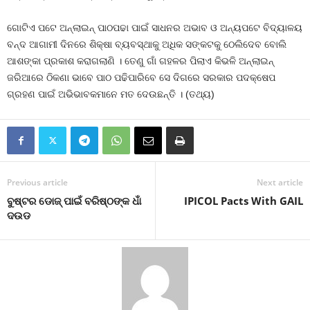
ଗୋଟିଏ ପଟେ ଅନ୍‍ଲାଇନ୍‍ ପାଠପଢା ପାଇଁ ସାଧନର ଅଭାବ ଓ ଅନ୍ୟପଟେ ବିଦ୍ୟାଳୟ
ବନ୍ଦ ଆଗାମୀ ଦିନରେ ଶିକ୍ଷା ବ୍ୟବସ୍ଥାକୁ ଅଧିକ ସଙ୍କଟକୁ ଠେଲିଦେବ ବୋଲି
ଆଶଙ୍କା ପ୍ରକାଶ କରାଗଲାଣି । ତେଣୁ ଗାଁ ଗହଳର ପିଲାଏ କିଭଳି ଅନ୍‍ଲାଇନ୍‍
ଜରିଆରେ ଠିକଣା ଭାବେ ପାଠ ପଢିପାରିବେ ସେ ଦିଗରେ ସରକାର ପଦକ୍ଷେପ
ଗ୍ରହଣ ପାଇଁ ଅଭିଭାବକମାନେ ମତ ଦେଉଛନ୍ତି । (ତଥ୍ୟ)
Previous article
Next article
ବୁଷ୍ଟର ଡୋଜ୍‍ ପାଇଁ ବରିଷ୍ଠଙ୍କ ଧାଁ
IPICOL Pacts With GAIL
ଦଉଡ