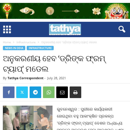
Home
Infrastructure
ଅନୁକରଣୀୟ ହେବ ‘ଡ୍ରିଙ୍କ ଫ୍ରମ୍ ଟ୍ୟାପ୍‌’ ମଡେଲ
NEWS IN ODIA
INFRASTRUCTURE
ଅନୁକରଣୀୟ ହେବ ‘ଡ୍ରିଙ୍କ ଫ୍ରମ୍
ଟ୍ୟାପ୍‌’ ମଡେଲ
By
Tathya Correspondent
-
July 28, 2021
ଭୁବନେଶ୍ୱର : ପୁରୀରେ କାର୍ଯ୍ୟକାରୀ
ହୋଇଥିବା ବହୁ ଆକାଂକ୍ଷିତ ପ୍ରକଳ୍ପ
‘ଡ୍ରିଙ୍କ ଫ୍ରମ୍ ଟ୍ୟାପ୍‌’ ଦେଶର ଅନ୍ୟାନ୍ୟ