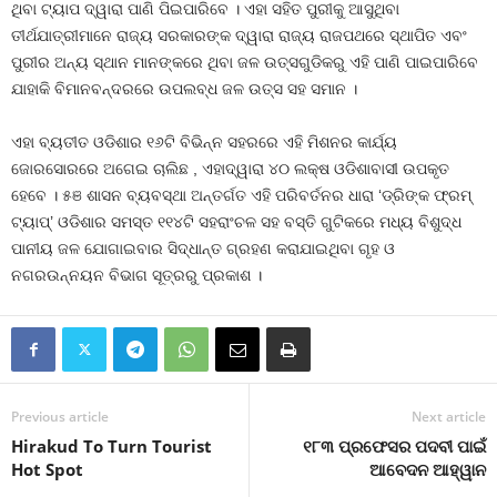
ଥିବା ଟ୍ୟାପ ଦ୍ୱାରା ପାଣି ପିଇପାରିବେ । ଏହା ସହିତ ପୁରୀକୁ ଆସୁଥିବା
ତୀର୍ଥଯାତ୍ରୀମାନେ ରାଜ୍ୟ ସରକାରଙ୍କ ଦ୍ୱାରା ରାଜ୍ୟ ରାଜପଥରେ ସ୍ଥାପିତ ଏବଂ
ପୁରୀର ଅନ୍ୟ ସ୍ଥାନ ମାନଙ୍କରେ ଥିବା ଜଳ ଉତ୍ସଗୁଡିକରୁ ଏହି ପାଣି ପାଇପାରିବେ
ଯାହାକି ବିମାନବନ୍ଦରରେ ଉପଲବ୍ଧ ଜଳ ଉତ୍ସ ସହ ସମାନ ।
ଏହା ବ୍ୟତୀତ ଓଡିଶାର ୧୬ଟି ବିଭିନ୍ନ ସହରରେ ଏହି ମିଶନର କାର୍ଯ୍ୟ
ଜୋରସୋରରେ ଅଗେଇ ଚାଲିଛ , ଏହାଦ୍ୱାରା ୪୦ ଲକ୍ଷ ଓଡିଶାବାସୀ ଉପକୃତ
ହେବେ । ୫ଞ ଶାସନ ବ୍ୟବସ୍ଥା ଅନ୍ତର୍ଗତ ଏହି ପରିବର୍ତନର ଧାରା ‘ଡ୍ରିଙ୍କ ଫ୍ରମ୍
ଟ୍ୟାପ୍‌’ ଓଡିଶାର ସମସ୍ତ ୧୧୪ଟି ସହରାଂଚଳ ସହ ବସ୍ତି ଗୁଟିକରେ ମଧ୍ୟ ବିଶୁଦ୍ଧ
ପାନୀୟ ଜଳ ଯୋଗାଇବାର ସିଦ୍ଧାନ୍ତ ଗ୍ରହଣ କରାଯାଇଥିବା ଗୃହ ଓ
ନଗରଉନ୍ନୟନ ବିଭାଗ ସୂତ୍ରରୁ ପ୍ରକାଶ ।
Previous article
Next article
Hirakud To Turn Tourist
୧୮୩ ପ୍ରଫେସର ପଦବୀ ପାଇଁ
Hot Spot
ଆବେଦନ ଆହ୍ୱାନ