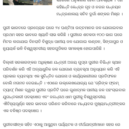
ସହରରେ ଅନୁକରଣ ହେବା ଆବଶ୍ୟକ । ଏହା
କହିଛନ୍ତି କେନ୍ଦ୍ର ଗୃହ ଓ ନଗର ଉନ୍ନୟନ
ମନ୍ତ୍ରଣାଲୟ ସଚିବ ଦୁର୍ଗା ଶଙ୍କର ମିଶ୍ର ।
ପୁରୀ ଭାରତରେ ପ୍ରତ୍ୟେକ ଘରେ ୨୪ ଘଣ୍ଟିଆ ଉଚ୍ଚମାନର ଜଳ ଯୋଗାଇବାର
ପ୍ରଥମ ସହର ଭାବରେ ଖ୍ୟାତି ଲାଭ କରିଛି । ପୁରୀରେ ଶତକଡା ୧୦୦ ଭାଗ ଘରେ
ମିଟର ଲଗାଯାଇ ଦିନରାତି ବିଶୁଦ୍ଧ ପାନୀୟ ଜଳ ଯୋଗାଇ ଲଣ୍ଡନ, ସିଙ୍ଗାପୁର ଓ
ନ୍ୟୁୟର୍କ ଭଳି ବିଶ୍ୱସ୍ତରୀୟ ସହରଗୁଡିକର ସମକକ୍ଷ ହୋଇପାରିଛି ।
ଦିଲ୍ଲୀ ସରକାରଙ୍କର ଅଧିକ୍ଷଣ ଯନ୍ତ୍ରୀ ଅଜୟ ଗୁପ୍ତା ପୁରୀର ବିଭିନ୍ନ ସ୍ଥାନ
ପରିଦର୍ଶନ କରି ଏହି ଅତ୍ୟାଧୁନିକ ଜଳ ଯୋଗାଣ ବ୍ୟବସ୍ଥା ଅନୁଧ୍ୟାନ କରି ଏହି
ପ୍ରକାର ବ୍ୟବସ୍ଥା ଏକ ସୁଚିନ୍ତିତ ଯୋଜନା ଓ କାର୍ଯ୍ୟକାରୀତାର ପ୍ରତିଫଳନ
ବୋଲି ମତାମତ ଦେଇଛନ୍ତି । ଏଠାରେ ଉଲ୍ଲେଖଯୋଗ୍ୟ ଯେ ‘ଡ୍ରିଙ୍କ ଫ୍ରମ୍
ଟ୍ୟାପ୍‌’ ମିଶନ ଦ୍ୱାରା ପୁରୀର ପ୍ରତିଟି ଘରେ ଗୁଣାତ୍ମକ ପାନୀୟ ଜଳ ପହଂଚାଇବାର
ଯୁଗାନ୍ତକାରୀ ପଦକ୍ଷେପ ଏବଂ ଜଗନ୍ନାଥ ଧାମ ପୁରୀକୁ ବିଶ୍ୱସ୍ତରୀୟ
ଐତିହ୍ୟପୂର୍ଣ୍ଣ ସହର ଭାବରେ ପରିଣତ କରିବାରେ ମାନ୍ୟବର ମୁଖ୍ୟମନ୍ତ୍ରୀଙ୍କର
ଏକ ବଳିଷ୍ଠ ପଦକ୍ଷେପ ।
ପୁରୀବାସୀଙ୍କ ସହିତ ଏଠାକୁ ଆସୁଥିବା ପର୍ଯ୍ୟଟକ ଓ ତୀର୍ଥଯାତ୍ରୀମାନେ ସହର ରେ