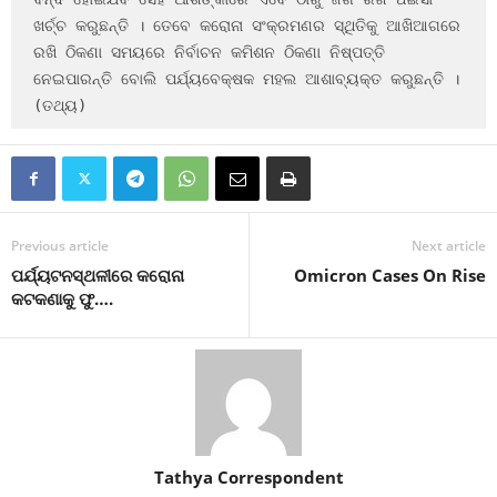
ଖର୍ଚ୍ଚ କରୁଛନ୍ତି । ତେବେ କରୋନା ସଂକ୍ରମଣର ସ୍ଥିତିକୁ ଆଖିଆଗରେ 
ରଖି ଠିକଣା ସମୟରେ ନିର୍ବାଚନ କମିଶନ ଠିକଣା ନିଷ୍ପତ୍ତି 
ନେଇପାରନ୍ତି ବୋଲି ପର୍ଯ୍ୟବେକ୍ଷକ ମହଲ ଆଶାବ୍ୟକ୍ତ କରୁଛନ୍ତି । 
(ତଥ୍ୟ)
Previous article
Next article
ପର୍ଯ୍ୟଟନସ୍ଥଳୀରେ କରୋନା
Omicron Cases On Rise
କଟକଣାକୁ ଫୁ….
Tathya Correspondent