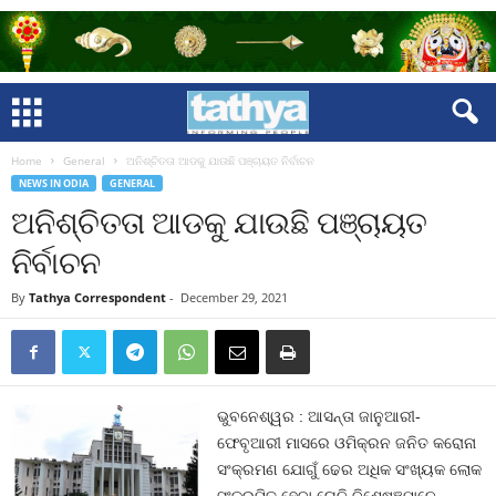
Home
General
ଅନିଶ୍ଚିତତା ଆଡକୁ ଯାଉଛି ପଞ୍ଚାୟତ ନିର୍ବାଚନ
NEWS IN ODIA
GENERAL
ଅନିଶ୍ଚିତତା ଆଡକୁ ଯାଉଛି ପଞ୍ଚାୟତ
ନିର୍ବାଚନ
By
Tathya Correspondent
-
December 29, 2021
ଭୁବନେଶ୍ୱର : ଆସନ୍ତା ଜାନୁଆରୀ-
ଫେବୃଆରୀ ମାସରେ ଓମିକ୍ରନ ଜନିତ କରୋନା
ସଂକ୍ରମଣ ଯୋଗୁଁ ଢେର ଅଧିକ ସଂଖ୍ୟକ ଲୋକ