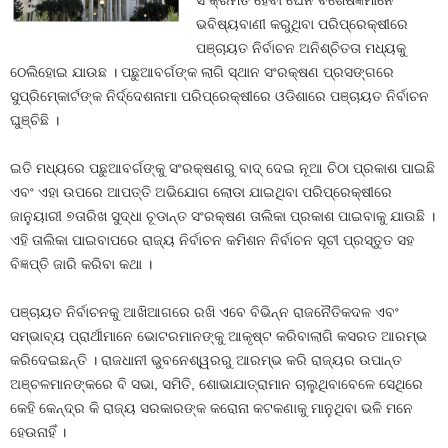
ସଂକ୍ରମିତ ହେବା ଘେନି ବିଶେଷଜ୍ଞମାନେ
ଭବିଷ୍ୟବାଣୀ କରୁଥିବା ପରିପ୍ରେକ୍ଷୀରେ
ପଞ୍ଚାୟତ ନିର୍ବାଚନ ଅନିଶ୍ଚିତତା ମଧ୍ୟକୁ
ଠେଲିହୋଇ ଯାଉଛ । ପଛୁଆବର୍ଗଙ୍କ ଲାଗି ସ୍ଥାନ ସଂରକ୍ଷଣ ପ୍ରସଙ୍ଗରେ
ସୁପ୍ରିମ୍‍କୋର୍ଟଙ୍କ ନିର୍ଦ୍ଦେଶନାମା ପରିପ୍ରେକ୍ଷୀରେ ଓଡିଶାରେ ପଞ୍ଚାୟତ ନିର୍ବାଚନ
ଘୁଞ୍ଚିଛି ।
ଇତି ମଧ୍ୟରେ ପଛୁଆବର୍ଗଙ୍କୁ ସଂରକ୍ଷଣରୁ ବାଦ୍‍ ଦେଇ ନୂଆ ଚିଠା ପ୍ରକାଶ ପାଇଛି
ଏବଂ ଏହା ଉପରେ ଆପତ୍ତି ଅଭିଯୋଗ ଲୋଡା ଯାଇଥିବା ପରିପ୍ରେକ୍ଷୀରେ
ଜାନୁୟାରୀ ୭ତାରିଖ ସୁଦ୍ଧା ଚୂଡାନ୍ତ ସଂରକ୍ଷଣ ତାଲିକା ପ୍ରକାଶ ପାଇବାକୁ ଯାଉଛି ।
ଏହି ତାଲିକା ପାଇବାପରେ ରାଜ୍ୟ ନିର୍ବାଚନ କମିଶନ ନିର୍ବାଚନ ସୂଚୀ ପ୍ରସ୍ତୁତ ସହ
ବିଜ୍ଞପ୍ତି ଜାରି କରିବା କଥା ।
ପଞ୍ଚାୟତ ନିର୍ବାଚନକୁ ଆଖିଆଗରେ ରଖି ଏବେ ବିଭିନ୍ନ ରାଜନୈତିକଦଳ ଏବଂ
ସମ୍ଭାବ୍ୟ ପ୍ରାର୍ଥୀମାନେ ଭୋଟରମାନଙ୍କୁ ଆକୃଷ୍ଟ କରିବାଲାଗି କସରତ ଆରମ୍ଭ
କରିଦେଇଛନ୍ତି । ରାଜଧାନୀ ଭୁବନେଶ୍ୱରରୁ ଆରମ୍ଭ କରି ରାଜ୍ୟର ଉପାନ୍ତ
ଅଞ୍ଚଳମାନଙ୍କରେ ବି ସଭା, ସମିତି, ଶୋଭାଯାତ୍ରାମାନ ଚାଲୁଥିବାବେଳେ ସେଥିରେ
କେହି କେନ୍ଦ୍ର କି ରାଜ୍ୟ ସରକାରଙ୍କ କରୋନା କଟକଣାକୁ ମାନୁଥିବା ଭଳି ମନେ
ହେଉନାହିଁ ।