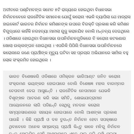
ଅତୀତରେ ପଶ୍ଚିମବଙ୍ଗ ସମେତ ୫ଟି ରାଜ୍ୟରେ ହୋଇଥିବା ବିଧାନସଭା
ନିର୍ବାଚନବେଳେ ରାଜନୈତିକ ସମାବେଶ ଯୋଗୁଁ କରୋନା ଏଭଳି ବ୍ୟାପିଲା ଯେ ମାଡ୍ରାସ
ହାଇକୋର୍ଟ ଭାରତର ନିର୍ବାଚନ କମିଶନଙ୍କ ଉପରେ ବିରକ୍ତି ପ୍ରକାଶ କରି କମିଶନ
ବିରୁଦ୍ଧରେ କାହିଁକି ନରହତ୍ୟା ମାମଲା ରୁଜୁ କରାନଯିବ ବୋଲି ମନ୍ତବ୍ୟ ଦେଇଥିଲେ
। ଓଡିଶାରେ ହୋଇଥିବା ବିଧାନସଭା ଉପନିର୍ବାଚନଗୁଡିକରେ ବି କରୋନା କଟକଣାର
ଖୋଲା ଉଲ୍ଲଙ୍ଘନ ହୋଇଥିଲା । ଏପରିକି ପିପିଲି ବିଧାନସଭା ଉପନିର୍ବାଚନରେ
କରୋନାରେ ଜଣେ ପ୍ରାର୍ଥୀଙ୍କ ମୃତ୍ୟୁ ଘଟିବା ସହ ପ୍ରଚାର ଅଭିଯାନରେ ସାମିଲ ବହୁ
ଲୋକ ସଂକ୍ରମିତ ହୋଇଥିଲେ ।
ଭାରତ ବିଶେଷକରି ଓଡିଶାରେ ଓମିକ୍ରନ ଭାରିଆଣ୍ଟ ଜନିତ କରୋନା 
ସଂକ୍ରମଣ ଭୟଙ୍କର ହୋଇପାରେ ବୋଲି ବିଶେଷଜ୍ଞ ମହଲ ବାରମ୍ବାର 
ଚେତାବନୀ ଦେଇ ଆସୁଛନ୍ତି । ରାଜନୈତିକ ନେତାମାନେ ଯେଭଳି 
ବିଶୃଙ୍ଖଳ ଆଚରଣ କରି ସଭା ସମିତି, ଶୋଭାଯାତ୍ରାମାନ 
ଆୟୋଜନରେ ଲାଗି ପଡିଛନ୍ତି ସେଥିରୁ ମତଦାନ କରୋନା 
ସମ୍ପ୍ରସାରଣରେ ସହାୟକ ହୋଇପାରେ ବୋଲି ଆଶଙ୍କା ପ୍ରକାଶ 
ପାଉଛି । କିଛି ପ୍ରାର୍ଥୀ ଓ ଦଳ ତୁରନ୍ତ ନିର୍ବାଚନ ହେବା ସପକ୍ଷରେ 
ଥିବାବେଳେ ଅନେକ ସମ୍ଭାବ୍ୟ ପ୍ରାର୍ଥୀ କିନ୍ତୁ କାଳେ ମଝିରୁ ନିର୍ବାଚନ 
ବନ୍ଦ ହୋଇଯିବ ସେହି ଆଶଙ୍କାରେ ଏବେ ଠାରୁ ଜଗି ରଖି ପଇସା 