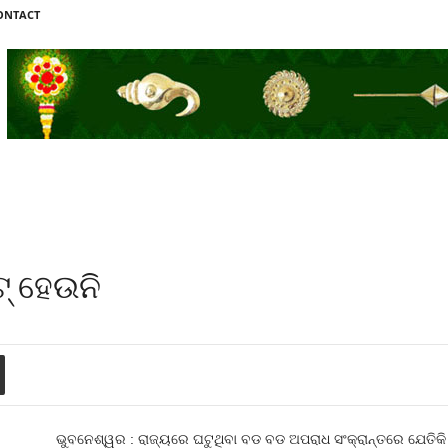
ONTACT
୍‍ ହେଉନି
ଭୁବନେଶ୍ୱର : ରାଜ୍ୟରେ ଘଟୁଥିବା ବଡ ବଡ ଅପରାଧ ସଂକ୍ରାନ୍ତରେ ଯେତିକି 