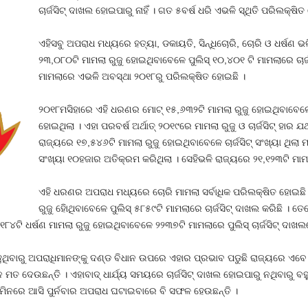
ଚାର୍ଜସିଟ୍‍ ଦାଖଲ ହୋଇପାରୁ ନାହିଁ । ଗତ ୫ବର୍ଷ ଧରି ଏଭଳି ସ୍ଥିତି ପରିଲକ୍ଷିତ
ଏହିସବୁ ଅପରାଧ ମଧ୍ୟରେ ହତ୍ୟା, ଡକାୟତି, ସିନ୍ଧିଚୋରି, ଚୋରି ଓ ଧର୍ଷଣ 
୨୩,୦୮୦ଟି ମାମଲା ରୁଜୁ ହୋଇଥିବାବେଳେ ପୁଲିସ୍‍ ୧୦,୪୦୧ ଟି ମାମଲାରେ ଚାର୍
ମାମଲାରେ ଏଭଳି ଅବସ୍ଥା ୨୦୧୮ରୁ ପରିଲକ୍ଷିତ ହୋଇଛି ।
୨୦୧୮ମସିହାରେ ଏହି ଧରଣର ମୋଟ୍‍ ୧୫,୬୩୨ଟି ମାମଲା ରୁଜୁ ହୋଇଥିବାବେଳେ 
ହୋଇଥିଲା । ଏହା ପରବର୍ଷ ଅର୍ଥାତ୍‍ ୨୦୧୯ରେ ମାମଲା ରୁଜୁ ଓ ଚାର୍ଜସିଟ୍‍ ହ
ରାଜ୍ୟରେ ୧୭,୫୪୬ଟି ମାମଲା ରୁଜୁ ହୋଇଥିବାବେଳେ ଚାର୍ଜସିଟ୍‍ ସଂଖ୍ୟା ଥିଲା 
ସଂଖ୍ୟା ୧୦ହଜାର ଅତିକ୍ରମ କରିଥିଲା । ସେହିଭଳି ରାଜ୍ୟରେ ୨୧,୧୨୩ଟି ମାମଲ
ଏହି ଧରଣର ଅପରାଧ ମଧ୍ୟରେ ଚୋରି ମାମଲା ସର୍ବାଧିକ ପରିଲକ୍ଷିତ ହୋଇଛି 
ରୁଜୁ ହୋିଥିବାବେଳେ ପୁଲିସ୍‍ ୫୮୫୯ଟି ମାମଲାରେ ଚାର୍ଜସିଟ୍‍ ଦାଖଲ କରିଛି । ତ
୮୪ଟି ଧର୍ଷଣ ମାମଲା ରୁଜୁ ହୋଇଥିବାବେଳେ ୨୨୩୭ଟି ମାମଲାରେ ପୁଲିସ୍‍ ଚାର୍ଜସିଟ୍‍ ଦା
୍‍ ରହୁଥିବାରୁ ଅପରାଧିମାନଙ୍କୁ ଦଣ୍ଡ ବିଧାନ ଉପରେ ଏହାର ପ୍ରଭାବ ପଡୁଛି ରାଜ୍ୟରେ ଏ
ମତ ଦେଉଛନ୍ତି । ଏହାବାଦ୍‍ ଧାର୍ଯ୍ୟ ସମୟରେ ଚାର୍ଜସିଟ୍‍ ଦାଖଲ ହୋଇପାରୁ ନଥିବାରୁ 
ିନରେ ଆସି ପୁର୍ନବାର ଅପରାଧ ଘଟାଇବାରେ ବି ସଫଳ ହେଉଛନ୍ତି ।