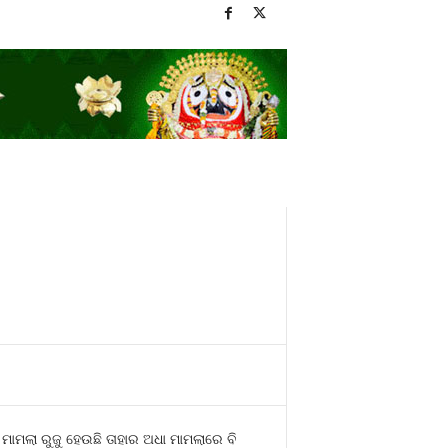
ମାମଲା ରୁଜୁ ହେଉଛି ତାହାର ଅଧା ମାମଲାରେ ବି