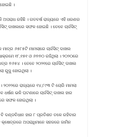
 ହୋଇଛି ।
ଭଳି ଅପରାଧ ରହିଛି । ଗତବର୍ଷ ରାଜ୍ୟରେ ଏହି ଧରଣର
ଜସିଟ୍‍ ଦାଖଲରେ ସଫଳ ହୋଇଛି । ତେବେ ଚାର୍ଜସିଟ୍‍
ମାତ୍ର ୬୫୮୫ଟି ମାମଲାରେ ଚାର୍ଜସିଟ୍‍ ଦାଖଲ
ାର ଯଥାକ୍ରମେ ୧୮,୧୫୧ ଓ ୬୭୭୦ ରହିଥିଲା । ୨୦୨୦ରେ
ମାତ୍ର ୭୬୫୪ । ତେବେ ୨୦୨୧ରେ ଚାର୍ଜସିଟ୍‍ ଦାଖଲ
ା ରୁଜୁ ହୋଇଥିଲା ।
। ୨୦୨୨ରେ ରାଜ୍ୟରେ ୧୪,୮୯୩ ଟି ଚୋରି ମାମଲା
େବେ ଧର୍ଷଣ ଭଳି ଘଟଣାରେ ଚାର୍ଜସିଟ୍‍ ଦାଖଲ ହାର
ଖଲରେ ସଫଳ ହୋଇଥିଲା ।
ବେ ବି ଦଣ୍ଡବିଧାନ ହାର ୮ ପ୍ରତିଶତ ତଳେ ରହିବାର
ବହୁ କ୍ଷେତ୍ରରେ ଅପରାଧିମାନେ ସହଜରେ ଜାମିନ