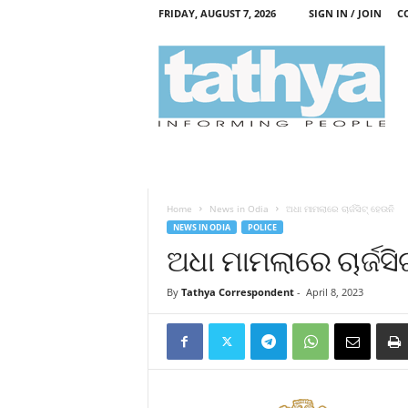
FRIDAY, AUGUST 7, 2026
SIGN IN / JOIN
C
T
a
t
h
y
a
Home
News in Odia
ଅଧା ମାମଲାରେ ଚାର୍ଜସିଟ୍‍ ହେଉନି
NEWS IN ODIA
POLICE
ଅଧା ମାମଲାରେ ଚାର୍ଜସିଟ
By
Tathya Correspondent
-
April 8, 2023