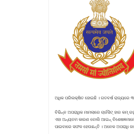
ଅଧିକ ପରିଲକ୍ଷିତ ହୋଇଛି । ଗତବର୍ଷ ରାଜ୍ୟରେ ୩୧
ବିଭିନ୍ନ ଅପରାଧିକ ମାମଲାରେ ଚାର୍ଜସିଟ୍‍ ହାର କମ
ଏହା ଅନ୍ୟତମ କାରଣ ବୋଲି ଆଇନ୍‍ ବିଶେଷଜ୍ଞମାନେ 
ପାଇବାରେ ସଫଳ ହେଉଛନ୍ତି । ଅନେକ ଅପରାଧି ଜାମ