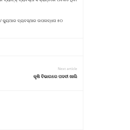
୍‍ / କ୍ୟୁଆର ବ୍ୟବସ୍ଥାର ଉପଲବ୍ଧତା ୫୦
Next article
କୃଷି ବିଭାଗରେ ପଦବୀ ଖାଲି