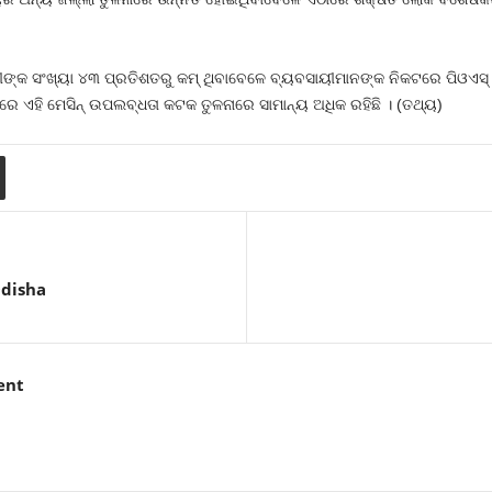
ରୀଙ୍କ ସଂଖ୍ୟା ୪୩ ପ୍ରତିଶତରୁ କମ୍‍ ଥିବାବେଳେ ବ୍ୟବସାୟୀମାନଙ୍କ ନିକଟରେ ପିଓଏସ
ାରେ ଏହି ମେସିନ୍‍ ଉପଲବ୍ଧତା କଟକ ତୁଳନାରେ ସାମାନ୍ୟ ଅଧିକ ରହିଛି । (ତଥ୍ୟ)
Odisha
ent