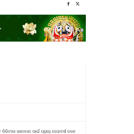
 ଡିଜିଟାଲ କାରବାର ପାଇଁ ପ୍ରାୟ ଦେଢବର୍ଷ ତଳେ