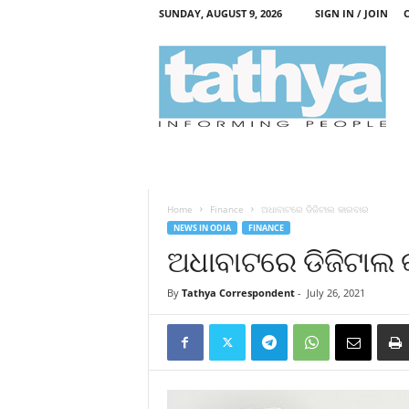
SUNDAY, AUGUST 9, 2026
SIGN IN / JOIN
T
a
t
h
y
a
Home
Finance
ଅଧାବାଟରେ ଡିଜିଟାଲ କାରବାର
NEWS IN ODIA
FINANCE
ଅଧାବାଟରେ ଡିଜିଟାଲ
By
Tathya Correspondent
-
July 26, 2021