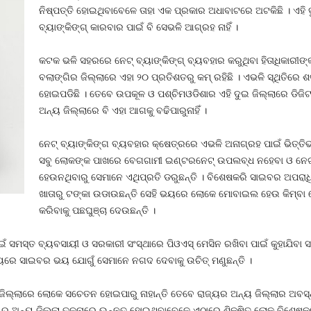
ନିଷ୍ପତ୍ତି ହୋଇଥିବାବେଳେ ତାହା ଏକ ପ୍ରକାର ଅଧାବାଟରେ ଅଟକିଛି । ଏହି 
ବ୍ୟାଙ୍କିଙ୍ଗ୍‍ କାରବାର ପାଇଁ ବି ସେଭଳି ଆଗ୍ରହ ନାହିଁ ।
କଟକ ଭଳି ସହରରେ ନେଟ୍‍ ବ୍ୟାଙ୍କିଙ୍ଗ୍‍ ବ୍ୟବହାର କରୁଥିବା ହିତାଧିକାରୀଙ
ବଲାଙ୍ଗିର ଜିଲ୍ଲାରେ ଏହା ୨୦ ପ୍ରତିଶତରୁ କମ୍‍ ରହିଛି । ଏଭଳି ସ୍ଥିତିର
ହୋଇପଡିଛି । ତେବେ ଉପକୂଳ ଓ ପଶ୍ଚିମଓଡିଶାର ଏହି ଦୁଇ ଜିଲ୍ଲାରେ ଡି
ଅନ୍ୟ ଜିଲ୍ଲାରେ ବି ଏହା ଆଗକୁ ବଢିପାରୁନାହିଁ ।
ନେଟ୍‍ ବ୍ୟାଙ୍କିଙ୍ଗ ବ୍ୟବହାର କ୍ଷେତ୍ରରେ ଏଭଳି ଅନାଗ୍ରହ ପାଇଁ ଭିତ୍ତ
ସବୁ ଲୋକଙ୍କ ପାଖରେ ବେଗଗାମୀ ଇଣ୍ଟରନେଟ୍‍ ଉପଲବ୍ଧ ନହେବା ଓ ନେଟ୍‍
ହେଉନଥିବାରୁ ସେମାନେ ଏଥିପ୍ରତି ଡରୁଛନ୍ତି । ବିଶେଷକରି ସାଇବର ଅପରାଧି
ଖାତାରୁ ଟଙ୍କା ଉଡାଉଛନ୍ତି ସେହି ଭୟରେ ଲୋକେ ମୋବାଇଲ ହେଉ କିମ୍ବା ଡ
କରିବାକୁ ପଛଘୁଞ୍ଚା ଦେଉଛନ୍ତି ।
ସମସ୍ତ ବ୍ୟବସାୟୀ ଓ ସରକାରୀ ସଂସ୍ଥାରେ ପିଓଏସ୍‍ ମେସିନ ରଖିବା ପାଇଁ କୁହାଯିବା 
ୟରେ ସାଇବର ଭୟ ଯୋଗୁଁ ସେମାନେ ନଗଦ ଦେବାକୁ ଉଚିତ୍‍ ମଣୁଛନ୍ତି ।
ଳି ଜିଲ୍ଲାରେ ଲୋକେ ସଚେତନ ହୋଇପାରୁ ନାହାନ୍ତି ତେବେ ରାଜ୍ୟର ଅନ୍ୟ ଜିଲ୍ଲାର ଅବସ
ଅନ୍ୟ ଜିଲ୍ଲା ତୁଳନାରେ ଉନ୍ନତ ହୋଇଥିବାବେଳେ ଏଠାରେ ଶିକ୍ଷିତ ଲୋକ ବିଶେଷକରି ବ