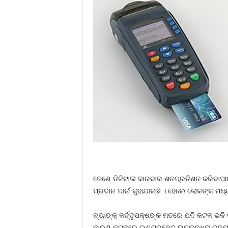
ତେଣେ ଡିଜିଟାଲ କାରବାର ଶତପ୍ରତିଶତ କରିବାପାଇଁ 
ପ୍ରଦାନ ପାଇଁ କୁହାଯାଇଛି । ହେଲେ ଲୋକଙ୍କ ମଧ୍
ବ୍ୟାଙ୍କ୍‍ କର୍ତ୍ତୃପକ୍ଷଙ୍କ ମତରେ ଯଦି କଟକ ଭ
କାରଣ କଟକରେ ଇଣ୍ଟରନେଟ୍‍ ଉପଲବ୍ଧତା ରାଜ୍ୟର 