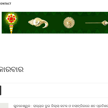
CONTACT
 କାରବାର
ଭୁବନେଶ୍ୱର : ରାଜ୍ୟର ଦୁଇ ଜିଲ୍ଲା କଟକ ଓ ବଲାଙ୍ଗିରରେ ଶତ ପ୍ରତିଶତ