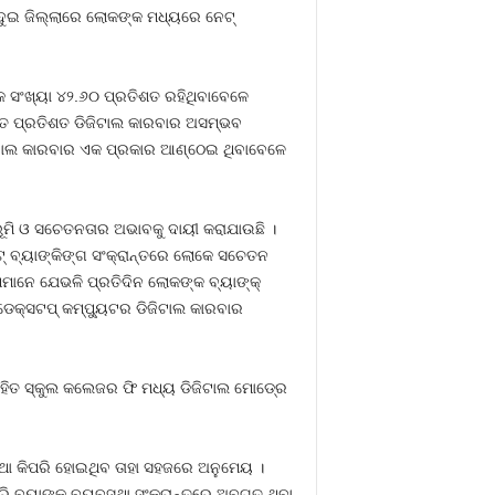
ଦୁଇ ଜିଲ୍ଲାରେ ଲୋକଙ୍କ ମଧ୍ୟରେ ନେଟ୍‍
୍କ ସଂଖ୍ୟା ୪୨.୬୦ ପ୍ରତିଶତ ରହିଥିବାବେଳେ
େ ଶତ ପ୍ରତିଶତ ଡିଜିଟାଲ କାରବାର ଅସମ୍ଭବ
ଜିଟାଲ କାରବାର ଏକ ପ୍ରକାର ଆଣ୍ଠେଇ ଥିବାବେଳେ
ିଭୂମି ଓ ସଚେତନତାର ଅଭାବକୁ ଦାୟୀ କରାଯାଉଛି ।
 ବ୍ୟାଙ୍କିଙ୍ଗ ସଂକ୍ରାନ୍ତରେ ଲୋକେ ସଚେତନ
ମାନେ ଯେଭଳି ପ୍ରତିଦିନ ଲୋକଙ୍କ ବ୍ୟାଙ୍କ୍‍
େକ୍ସଟପ୍‍ କମ୍ପ୍ୟୁଟର ଡିଜିଟାଲ କାରବାର
ସହିତ ସ୍କୁଲ କଲେଜର ଫି ମଧ୍ୟ ଡିଜିଟାଲ ମୋଡ୍‍ରେ
୍ଥା କିପରି ହୋଇଥିବ ତାହା ସହଜରେ ଅନୁମେୟ ।
୍ୟାଙ୍କ୍‍ ବ୍ୟବସ୍ଥା ସଂକ୍ରାନ୍ତରେ ଅବଗତ ଥିବା