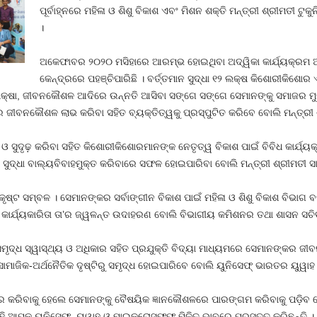
ପୂର୍ବାହ୍ନରେ ମହିଳା ଓ ଶିଶୁ ବିକାଶ ଏବଂ ମିଶନ ଶକ୍ତି ମନ୍ତ୍ରୀ ଶ୍ରୀମତୀ ଟୁକୁ
।
ଅକେଫାବର ୨୦୨୦ ମସିହାରେ ଆରମ୍ଭ ହୋଇଥିବା ଅଦ୍ୱିକା କାର୍ଯ୍ୟକ୍ରମ 
କେନ୍ଦ୍ରରେ ପହଞ୍ଚିପାରିଛି । ବର୍ତ୍ତମାନ ସୁଦ୍ଧା ୧୨ ଲକ୍ଷ କିଶୋରୀକିଶୋର 
୍ଷା, ଜୀବନକୌଶଳ ଆଦିରେ ଉନ୍ନତି ଆସିବା ସଙ୍ଗେ ସଙ୍ଗେ ସେମାନଙ୍କୁ ସମାଜର ମୁଖ
ଜୀବନକୌଶଳ ଲାଭ କରିବା ସହିତ ବ୍ୟକ୍ତିତ୍ୱକୁ ପ୍ରସ୍ପୁଟିତ କରିବେ ବୋଲି ମନ୍ତ୍ରୀ ଶ୍
 ଓ ସୁଦୃଢ଼ କରିବା ସହିତ କିଶୋରୀକିଶୋରମାନଙ୍କ ନେତୃତ୍ୱ ବିକାଶ ପାଇଁ ବିବିଧ କାର୍ଯ
ଦ୍ଧା ବାଲ୍ୟବିବାହମୁକ୍ତ କରିବାରେ ସଫଳ ହୋଇପାରିବା ବୋଲି ମନ୍ତ୍ରୀ ଶ୍ରୀମତୀ ସାହ
ୃଷ୍ଟ ସମ୍ବଳ । ସେମାନଙ୍କର ସର୍ବାଙ୍ଗୀନ ବିକାଶ ପାଇଁ ମହିଳା ଓ ଶିଶୁ ବିକାଶ ବିଭାଗ
ାର୍ଯ୍ୟକାରିତା ତା’ର ଜ୍ୱଳନ୍ତ ଉଦାହରଣ ବୋଲି ବିଭାଗୀୟ କମିଶନର ତଥା ଶାସନ ସଚିବ ଶ୍
୍ଧ ସ୍ୱାସ୍ଥ୍ୟ ଓ ଅଧିକାର ସହିତ ପ୍ରଯୁକ୍ତି ବିଦ୍ୟା ମାଧ୍ୟମରେ ସେମାନଙ୍କର ଜୀବ
ଜିକ-ଅର୍ଥନୈତିକ ଦୃଷ୍ଟିରୁ ସମୃଦ୍ଧ ହୋଇପାରିବେ ବୋଲି ୟୁନିସେଫ୍‌ ଭାରତର ୟୁୱାହ ମୁ
ର କରିବାକୁ ହେଲେ ସେମାନଙ୍କୁ ବୈଷୟିକ ଜ୍ଞାନକୌଶଳରେ ପାରଙ୍ଗମ କରିବାକୁ ପଡ଼ିବ ବ
ଏହି ଆପ୍‌କୁ ୟୁନିସେଫ୍‌, ୟୁୱାହ ଓ ମାଇକ୍ରୋସଫଫ ମିଳିତ ଭାବରେ ପ୍ରସ୍ତୁତ କରିଛନ୍ତି ।