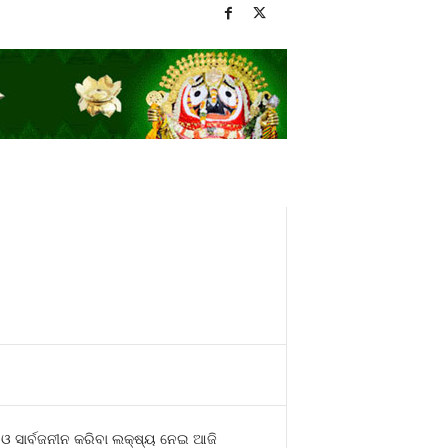
ମ ଓ ସାର୍ବଜନୀନ କରିବା ଲକ୍ଷ୍ୟ ନେଇ ଆଜି