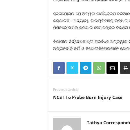
ସୂଚନାଯୋଗ୍ୟ ଯେ ଅଦ୍ୱିକା କାର୍ଯ୍ୟକ୍ରମ ଜରିଆରେ
କରାଯାଇଛି । ଅଦ୍ୟାବଧି ବାଲ୍ୟବିବାହରୁ ଉଦ୍ଧା
ମିଶନରେ ସାମିଲ କରାଯାଇ ସେମାନଙ୍କର ଦକ୍ଷତା ଓ
ବିଭାଗୀୟ ନିର୍ଦ୍ଦେଶକ ଶ୍ରୀ ଅରବିନ୍ଦ ଅଗ୍ରୱାଲ
ଅଙ୍ଗନବାଡ଼ି କର୍ମୀ ଓ କିଶୋରୀକିଶୋରମାନେ ଯୋଗ
Previous article
NCST To Probe Burn Injury Case
Tathya Correspond