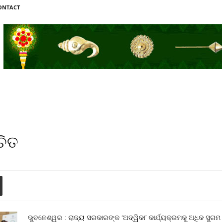
ONTACT
ଚିତ
ଭୁବନେଶ୍ୱର : ରାଜ୍ୟ ସରକାରଙ୍କ ‘ଅଦ୍ୱିକା’ କାର୍ଯ୍ୟକ୍ରମକୁ ଅଧିକ ସୁଗ