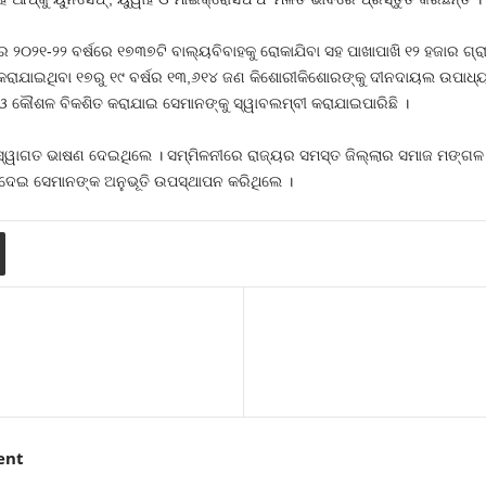
 ୨୦୨୧-୨୨ ବର୍ଷରେ ୧୭୩୭ଟି ବାଲ୍ୟବିବାହକୁ ରୋକାଯିବା ସହ ପାଖାପାଖି ୧୨ ହଜାର ଗ୍ର
ର କରାଯାଇଥିବା ୧୭ରୁ ୧୯ ବର୍ଷର ୧୩,୬୧୪ ଜଣ କିଶୋରୀକିଶୋରଙ୍କୁ ଦୀନଦାୟଲ ଉପା
 କୌଶଳ ବିକଶିତ କରାଯାଇ ସେମାନଙ୍କୁ ସ୍ୱାବଲମ୍ବୀ କରାଯାଇପାରିଛି ।
 ସ୍ୱାଗତ ଭାଷଣ ଦେଇଥିଲେ । ସମ୍ମିଳନୀରେ ରାଜ୍ୟର ସମସ୍ତ ଜିଲ୍ଲାର ସମାଜ ମଙ୍ଗଳ ଅଧ
ଦେଇ ସେମାନଙ୍କ ଅନୁଭୂତି ଉପସ୍ଥାପନ କରିଥିଲେ ।
ent