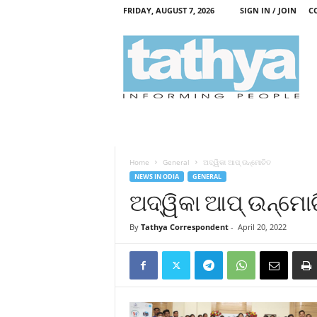
FRIDAY, AUGUST 7, 2026
SIGN IN / JOIN
C
T
a
t
h
y
a
Home
General
ଅଦ୍ୱିକା ଆପ୍‌ ଉନ୍ମୋଚିତ
NEWS IN ODIA
GENERAL
ଅଦ୍ୱିକା ଆପ୍‌ ଉନ୍ମୋ
By
Tathya Correspondent
-
April 20, 2022