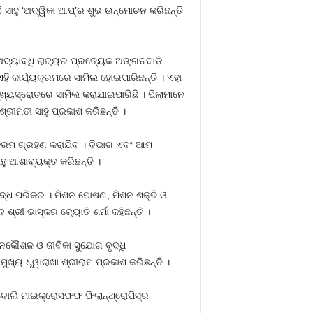
ନି ସାହୁ ‘ଅଦ୍ୱିକା ଆପ୍‌’ର ଶୁଭ ଉନ୍ମୋଚନ କରିଛନ୍ତି
ଅଦ୍ୟାବଧି ରାଜ୍ୟର ପ୍ରତ୍ୟେକ ଅଙ୍ଗନବାଡ଼ି
ଏହି କାର୍ଯ୍ୟକ୍ରମରେ ସାମିଲ ହୋଇପାରିଛନ୍ତି । ଏହା
୍ୟସ୍ରୋତରେ ସାମିଲ କରାଯାଇପାରିଛି । ପିଲାମାନେ
ରୀମତୀ ସାହୁ ପ୍ରକାଶ କରିଛନ୍ତି ।
୍ୟକ୍ରମ ଗ୍ରହଣ କରାଯିବ । ବିଭାଗ ଏବଂ ଆମ
ୁ ଆଶାବ୍ୟକ୍ତ କରିଛନ୍ତି ।
 ବଦ୍ଧ ପରିକର । ମିଶନ ପୋଷଣ, ମିଶନ ଶକ୍ତି ଓ
ରୀ ଭାସ୍କର ଜ୍ୟୋତି ଶର୍ମା କହିଛନ୍ତି ।
ନକୌଶଳ ଓ ଜୀବିକା ସୁଯୋଗ ବୃଦ୍ଧି
ଖ୍ୟ ଧୂୱାରାଖା ଶ୍ରୀରାମ ପ୍ରକାଶ କରିଛନ୍ତି ।
ୋଲି ମାଇକ୍ରୋସଫଫ ଫିଲାନ୍‌ଥ୍ରୋପିସ୍‌ର