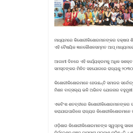
ମାଧ୍ୟମରେ କିଶୋରୀକିଶୋରମାନଙ୍କର ଦକ୍ଷତା ଶିକ
ଏହି ବୈଷୟିକ ଜ୍ଞାନକୌଶଳସମ୍ମତ ଆପ୍‌ ମାଧ୍ୟମରେ 
ଆଗାମୀ ଦିନରେ ଏହି କାର୍ଯ୍ୟକ୍ରମକୁ ଅଧିକ ସଶକ୍ତ
ସମସ୍ତଙ୍କର ମିଳିତ ସହଯୋଗରେ ରାଜ୍ୟକୁ ୨୦୩୦ ସୁ
କିଶୋରୀକିଶୋରମାନେ ହେଉଛନ୍ତି ସମାଜର ସର୍ବୋତ୍କ
ମିଶନ ବାତ୍ସଲ୍ୟ ଭଳି ଅଭିନବ ଯୋଜନାର ବହୁମୁଖୀ କ
ଏକବିଂଶ ଶତବ୍ଦୀରେ କିଶୋରୀକିଶୋରମାନଙ୍କର ସମୃଦ
କରାଯାଇପାରିଲେ ରାଜ୍ୟର କିଶୋରୀକିଶୋରମାନେ ସାମା
ଓଡ଼ିଶାର କିଶୋରୀକିଶୋରମାନଙ୍କ ସ୍ୱପ୍ନକୁ ସାକା
ନିର୍ଦ୍ଦେଶକ ମଞ୍ଜୁ ଦାସମାନା ପ୍ରକାଶ କରିଛନ୍ତି । 