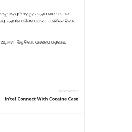
ାମକୁ ବାଲ୍ୟବିବାହମୁକ୍ତ ଗ୍ରାମ ଭାବେ ଘୋଷଣା
ଧ୍ୟାୟ ଗ୍ରାମୀଣ କୌଶଳ ଯୋଜନା ଓ କୌଶଳ ବିକାଶ
ିକାରୀ, ଶିଶୁ ବିକାଶ ପ୍ରକଳ୍ପ ଅଧିକାରୀ,
Next article
In’tel Connect With Cocaine Case