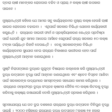
ଦ୍ବାରା ଚାଷୀ ମାନଙ୍କର ରୋଜଗାର ବଢିବ ଓ ପ୍ରାୟ ୬ ଲକ୍ଷ ଚାଷୀ ଉପକାର
ପାଇବେ ।
ମୁଖ୍ୟମନ୍ତ୍ରୀ କହିଲେ ଯେ ଆମର ସବୁ କାର୍ଯ୍ୟକ୍ରମର ମୁଖ୍ୟ ଲକ୍ଷ ହେଉଛି ଚାଷୀ
ଭାଇର ରୋଜଗାର ବଢାଇବା । ଏଥିପାଇଁ ସରକାର ବିଭିନ୍ନ ଯୋଜନା କାର୍ଯ୍ୟକାରୀ
କରୁଛନ୍ତି । ରାଜ୍ୟରେ ଡାଇରୀ ଫାର୍ମ ଓ ପ୍ରକ୍ରିୟାକରଣ କେନ୍ଦ୍ର ପ୍ରତିଷ୍ଠା
ପାଇଁ ଯେପରି ଯୁବ ସମାଜ ଆଗେଇ ଆସିବେ ସେଥିପାଇଁ ରାଜ୍ୟ ସରକାର ୫୦ ଲକ୍ଷ
ଟଙ୍କା ପର୍ଯ୍ୟନ୍ତ ରିହାତି ଦେଉଛନ୍ତି । ତେଣୁ ସରକାରଙ୍କର ବିଭିନ୍ନ
କାର୍ଯ୍ୟକ୍ରମର ସୁଯୋଗ ନେଇ ରାଜ୍ୟର ବିକାଶରେ ଭାଗୀଦାର ହେବା ପାଇଁ
ମୁଖ୍ୟମନ୍ତ୍ରୀ ଆହ୍ବାନ ଜଣାଇଥିଲେ ।
ପୁଷ୍ଟି ନିରାପତ୍ତାରେ ଦୁଗ୍ଧର ଗୁରୁତ୍ବ ବିଷୟରେ ଉଲ୍ଲେଖ କରି ମୁଖ୍ୟମନ୍ତ୍ରୀ
ଦୁଗ୍ଧ ଉତ୍ପାଦନ ବୃଦ୍ଧି ପାଇଁ ଆହ୍ବାନ ଜଣାଇଥିଲେ ଏବଂ ଶ୍ବେତ ବିପ୍ଳବ ଆଣିବା
ପାଇଁ ସରକାରଙ୍କ ଉଦ୍ୟମରେ ସମସ୍ତଙ୍କର ସହଯୋଗ କାମନା କରିଥିଲେ ।
ରାଜ୍ୟରେ ଓମ୍‌ଫେଡ୍‌ର ଦୁଗ୍ଧ ସଂଗ୍ରହ କ୍ଷମତା ଦୈନିକ ୧୦ ଲକ୍ଷ ଲିଟରକୁ ବୃଦ୍ଧି
କରିବାକୁ ଲକ୍ଷ୍ୟ ରଖାଯାଇଛି ବୋଲି ମୁଖ୍ୟମନ୍ତ୍ରୀ ପ୍ରକାଶ କରିଥିଲେ ।
ସୂଚନାଯୋଗ୍ୟ ଯେ ଗତ ଦୁଇ ଦଶକରେ ରାଜ୍ୟରେ ଦୁଗ୍ଧ ଉତ୍ପାଦନ ତିନିଗୁଣ ବୃଦ୍ଧି
ପାଇଛି । ୨୦୦୦ ମସିହାରେ ରାଜ୍ୟରେ ଦୁଗ୍ଧ ଉତ୍ପାଦନ ୮ଲକ୍ଷ ୭୫ ହଜାର