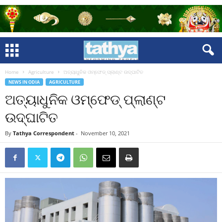
Home
Agriculture
ଅତ୍ୟାଧୁନିକ ଓମ୍‌ଫେଡ୍‌ ପ୍ଲାଣ୍ଟ ଉଦ୍‌ଘାଟିତ
NEWS IN ODIA
AGRICULTURE
ଅତ୍ୟାଧୁନିକ ଓମ୍‌ଫେଡ୍‌ ପ୍ଲାଣ୍ଟ
ଉଦ୍‌ଘାଟିତ
By
Tathya Correspondent
-
November 10, 2021