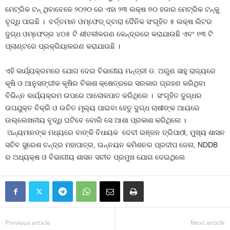
ମେଟ୍ରିକ ଟନ୍‌ ଥିବାବେଳେ ୨୦୨୦ ରେ ଏହା ୨୩ ଲକ୍ଷ ୭୦ ହଜାର ମେଟ୍ରିକ ଟନ୍‌କୁ
ବୃଦ୍ଧି ପାଇଛି । ବର୍ତ୍ତମାନ ଓମ୍‌ଫେଡ୍‌ ଦ୍ବାରା ଦୈନିକ ସଂଗୃହିତ ୫ ଲକ୍ଷ ଲିଟର
ଦୁଗ୍ଧ ଓମ୍‌ଫେଡ୍‌ର ୪୦୫ ଟି ଶୀତଳୀକରଣ କେନ୍ଦ୍ରରେ କରାଯାଉଛି ଏବଂ ୧୩ ଟି
ପ୍ଲାଣ୍ଟରେ ପ୍ରକ୍ରିୟାକରଣ କରାଯାଉଛି ।
ଏହି କାର୍ଯ୍ୟକ୍ରମରେ ଯୋଗ ଦେଇ ବିଭାଗୀୟ ମନ୍ତ୍ରୀ ଡ. ଅରୁଣ ସାହୁ ରାଜ୍ୟରେ
କୃଷି ଓ ଆନୁସଙ୍ଗୀକ କୃଷିର ବିକାଶ କ୍ଷେତ୍ରରେ ସରକାର ଗ୍ରହଣ କରିଥିବା
ବିଭିନ୍ନ କାର୍ଯ୍ୟକ୍ରମ ଉପରେ ଆଲୋକପାତ କରିଥିଲେ । ସଂଗୃହିତ ଦୁଗ୍ଧର
ଉପଯୁକ୍ତ ବିକ୍ରି ଓ ଉଚିତ ମୂଲ୍ୟ ପାଇବା ହେତୁ ଦୁଗ୍ଧ ଚାଷୀଙ୍କ ଆୟରେ
ଉଲ୍ଲେଖନୀୟ ବୃଦ୍ଧି ଘଟିବେ ବୋଲି ସେ ଆଶା ପ୍ରକାଶ କରିଥିଲେ ।
ଅନ୍ୟମାନଙ୍କ ମଧ୍ୟରେ ବାଙ୍କି ବିଧାୟକ ଦେବୀ ରଞ୍ଜନ ତ୍ରିପାଠୀ, ମୁଖ୍ୟ ଶାସନ
ସଚିବ ସୁରେଶ ଚନ୍ଦ୍ର ମହାପାତ୍ର, ଉନ୍ନୟନ କମିଶନର ପ୍ରଦୀପ ଜେନା, NDDB
ର ଅଧ୍ୟକ୍ଷ ଓ ବିଭାଗୀୟ ଶାସନ ସଚୀବ ପ୍ରମୁଖ ଯୋଗ ଦେଇଥିଲେ
Previous article
Next article