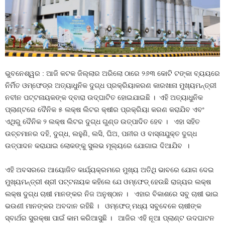
ଭୁବନେଶ୍ୱର : ଆଜି କଟକ ଜିଲ୍ଲାର ଅରିଲୋ ଠାରେ ୨୬୩ କୋଟି ଟଙ୍କା ବ୍ୟୟରେ
ନିର୍ମିତ ଓମ୍‌ଫେଡ୍‌ର ଅତ୍ୟାଧୁନିକ ଦୁଗ୍ଧ ପ୍ରକ୍ରିୟାକରଣ କାରଖାନା ମୁଖ୍ୟମନ୍ତ୍ରୀ
ନବୀନ ପଟ୍ଟନାୟକଙ୍କ ଦ୍ବାରା ଉଦ୍‌ଘାଟିତ ହୋଇଯାଇଛି । ଏହି ଅତ୍ୟାଧୁନିକ
ପ୍ଲାଣ୍ଟରେ ଦୈନିକ ୫ ଲକ୍ଷ ଲିଟର କ୍ଷୀର ପ୍ରକ୍ରିୟା କରଣ କରାଯିବ ଏବଂ
ଏଥିରୁ ଦୈନିକ ୨ ଲକ୍ଷ ଲିଟର ଦୁଗ୍ଧ ଗୁଣ୍ଡ ଉତ୍ପାଦିତ ହେବ । ଏହା ସହିତ
ଉଚ୍ଚମାନର ଦହି, ଦୁଗ୍ଧ, ଲହୁଣି, ଲସି, ଘିଅ, ପନୀର ଓ ବାସ୍ନାଯୁକ୍ତ ଦୁଗ୍ଧ
ଉତ୍ପାଦନ କରାଯାଇ ଲୋକଙ୍କୁ ସୁଲଭ ମୂଲ୍ୟରେ ଯୋଗାଇ ଦିଆଯିବ ।
ଏହି ଅବସରରେ ଆୟୋଜିତ କାର୍ଯ୍ୟକ୍ରମରେ ମୁଖ୍ୟ ଅତିଥି ଭାବରେ ଯୋଗ ଦେଇ
ମୁଖ୍ୟମନ୍ତ୍ରୀ ଶ୍ରୀ ପଟ୍ଟନାୟକ କହିଲେ ଯେ ଓମ୍‌ଫେଡ୍‌ ହେଉଛି ରାଜ୍ୟର ଲକ୍ଷ
ଲକ୍ଷ ଦୁଗ୍ଧ ଚାଷୀ ମାନଙ୍କର ନିଜ ଅନୁଷ୍ଠାନ । ଏହାର ବିକାଶରେ ସବୁ ଚାଷୀ ଭାଇ
ଭଉଣୀ ମାନଙ୍କର ଅବଦାନ ରହିଛି । ଓମ୍‌ଫେଡ୍‌ ମଧ୍ୟ ସବୁବେଳେ ଚାଷୀଙ୍କ
ସ୍ବାର୍ଥର ସୁରକ୍ଷା ପାଇଁ କାମ କରିଆସୁଛି । ଆଜିର ଏହି ନୂଆ ପ୍ଲାଣ୍ଟ ଉଦଘାଟନ