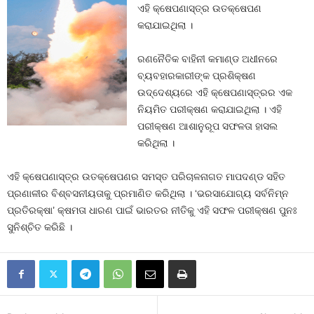
ଏହି କ୍ଷେପଣାସ୍ତ୍ର ଉତକ୍ଷେପଣ
କରାଯାଇଥିଲା ।
ରଣନୈତିକ ବାହିନୀ କମାଣ୍ଡ ଅଧୀନରେ
ବ୍ୟବହାରକାରୀଙ୍କ ପ୍ରଶିକ୍ଷଣ
ଉଦ୍ଦେଶ୍ୟରେ ଏହି କ୍ଷେପଣାସ୍ତ୍ରର ଏକ
ନିୟମିତ ପରୀକ୍ଷଣ କରାଯାଇଥିଲା । ଏହି
ପରୀକ୍ଷଣ ଆଶାନୁରୂପ ସଫଳତା ହାସଲ
କରିଥିଲା ।
ଏହି କ୍ଷେପଣାସ୍ତ୍ର ଉତକ୍ଷେପଣର ସମସ୍ତ ପରିଚାଳନାଗତ ମାପଦଣ୍ଡ ସହିତ
ପ୍ରଣାଳୀର ବିଶ୍ବସନୀୟତାକୁ ପ୍ରମାଣିତ କରିଥିଲା । ‘ଭରସାଯୋଗ୍ୟ ସର୍ବନିମ୍ନ
ପ୍ରତିରକ୍ଷା’ କ୍ଷମତା ଧାରଣ ପାଇଁ ଭାରତର ନୀତିକୁ ଏହି ସଫଳ ପରୀକ୍ଷଣ ପୁନଃ
ସୁନିଶ୍ଚିତ କରିଛି ।