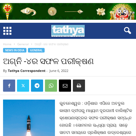
Home
General
ଅଗ୍ନି -୪ର ସଫଳ ପରୀକ୍ଷଣ
NEWS IN ODIA
GENERAL
ଅଗ୍ନି -୪ର ସଫଳ ପରୀକ୍ଷଣ
By
Tathya Correspondent
-
June 6, 2022
ଭୁବନେଶ୍ୱର : ଓଡ଼ିଶାର ଏପିଜେ ଅବଦୁଲ
କାଲାମ ଦ୍ବୀପରୁ ମଧ୍ୟମ ଦୂରଗାମୀ ବାଲିଷ୍ଟିକ
କ୍ଷେପଣାସ୍ତ୍ରର ସଫଳ ପରୀକ୍ଷଣ ସମ୍ପନ୍ନ
ହୋଇଛି । ସୋମବାର ସନ୍ଧ୍ୟା ପ୍ରାୟ ସାଢ଼େ
ସାତଟା ସମୟରେ ପ୍ରଶିକ୍ଷଣ ଉଦ୍ଦେଶ୍ୟରେ