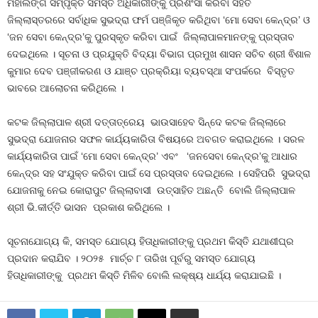
ମହାଲିଙ୍ଗ ସମ୍ପୃକ୍ତ ସମସ୍ତ ଅଧିକାରୀଙ୍କୁ ପ୍ରଶଂସା କରିବା ସହିତ
ଜିଲ୍ଲାସ୍ତରରେ ସର୍ବାଧିକ ସୁଭଦ୍ରା ଫର୍ମ ପଞ୍ଜିକୃତ କରିଥିବା ‘ମୋ ସେବା କେନ୍ଦ୍ର’ ଓ
‘ଜନ ସେବା କେନ୍ଦ୍ର’କୁ ପୁରସ୍କୃତ କରିବା ପାଇଁ ଜିଲ୍ଲାପାଳମାନଙ୍କୁ ପ୍ରସ୍ତାବ
ଦେଇଥିଲେ । ସୂଚନା ଓ ପ୍ରଯୁକ୍ତି ବିଦ୍ୟା ବିଭାଗ ପ୍ରମୁଖ ଶାସନ ସଚିବ ଶ୍ରୀ ଵିଶାଳ
କୁମାର ଦେବ ପଞ୍ଜୀକରଣ ଓ ଯାଞ୍ଚ ପ୍ରକ୍ରିୟା ବ୍ୟବସ୍ଥା ସଂପର୍କରେ ବିସ୍ତୃତ
ଭାବରେ ଆଲୋଚନା କରିଥିଲେ ।
କଟକ ଜିଲ୍ଲାପାଳ ଶ୍ରୀ ଦତ୍ତାତ୍ରେୟ ଭାଉସାହେବ ସିନ୍ଦେ କଟକ ଜିଲ୍ଲାରେ
ସୁଭଦ୍ରା ଯୋଜନାର ସଫଳ କାର୍ଯ୍ୟକାରିତା ବିଷୟରେ ଅବଗତ କରାଇଥିଲେ । ସରଳ
କାର୍ଯ୍ୟକାରିତା ପାଇଁ ‘ମୋ ସେବା କେନ୍ଦ୍ର’ ଏବଂ ‘ଜନସେବା କେନ୍ଦ୍ର’କୁ ଆଧାର
କେନ୍ଦ୍ର ସହ ସଂଯୁକ୍ତ କରିବା ପାଇଁ ସେ ପ୍ରସ୍ତାବ ଦେଇଥିଲେ । ସେହିପରି ସୁଭଦ୍ରା
ଯୋଜନାକୁ ନେଇ କୋରାପୁଟ ଜିଲ୍ଲାବାସୀ ଉତ୍ସାହିତ ଅଛନ୍ତି ବୋଲି ଜିଲ୍ଲାପାଳ
ଶ୍ରୀ ଭି.କୀର୍ତ୍ତି ଭାସନ ପ୍ରକାଶ କରିଥିଲେ ।
ସୂଚନାଯୋଗ୍ୟ କି, ସମସ୍ତ ଯୋଗ୍ୟ ହିତାଧିକାରୀଙ୍କୁ ପ୍ରଥମ କିସ୍ତି ଯଥାଶୀଘ୍ର
ପ୍ରଦାନ କରାଯିବ । ୨୦୨୫ ମାର୍ଚ୍ଚ ୮ ତାରିଖ ପୂର୍ବରୁ ସମସ୍ତ ଯୋଗ୍ୟ
ହିତାଧିକାରୀଙ୍କୁ ପ୍ରଥମ କିସ୍ତି ମିଳିବ ବୋଲି ଲକ୍ଷ୍ୟ ଧାର୍ଯ୍ୟ କରାଯାଇଛି ।