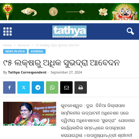
Home
General
୯୫ ଲକ୍ଷରୁ ଅଧିକ ସୁଭଦ୍ରା ଆବେଦନ
NEWS IN ODIA
GENERAL
୯୫ ଲକ୍ଷରୁ ଅଧିକ ସୁଭଦ୍ରା ଆବେଦନ
By
Tathya Correspondent
-
September 27, 2024
ଭୁବନେଶ୍ୱର : ଦୁଇ ଦିନିଆ ଜିଲ୍ଲାପାଳ
ସମ୍ମିଳନୀର ଉଦ୍ଘାଟନୀ ଅଧିବେଶନ ପରେ
ଦ୍ୱିତୀୟ ଅଧିବେଶନରେ ‘ସୁଭଦ୍ରା” ଯୋଜନାର
କାର୍ଯ୍ୟକାରିତା ସମ୍ବନ୍ଧରେ ଉପସ୍ଥାପନା
କରାଯାଇଥିଲା । ଉପମୁଖ୍ୟମନ୍ତ୍ରୀ ଶ୍ରୀମତୀ