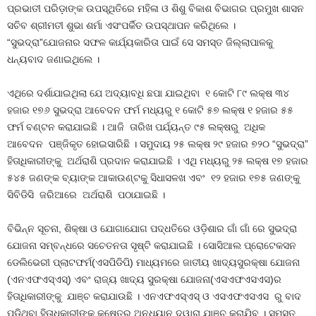
ପ୍ରଭାତୀ ପରିଡ଼ାଙ୍କ ଉପସ୍ଥିତିରେ ମହିଳା ଓ ଶିଶୁ ବିକାଶ ବିଭାଗର ପ୍ରମୁଖ ଶାସନ
ସଚିବ ଶ୍ରୀମତୀ ଶୁଭା ଶର୍ମା ଏସଂପର୍କିତ ଉପସ୍ଥାପନ କରିଥିଲେ ।
“ସୁଭଦ୍ରା”ଯୋଜନାର ସଫଳ କାର୍ଯ୍ୟକାରିତା ପାଇଁ ସେ ସମସ୍ତ ଜିଲ୍ଲାପାଳକୁ
ଧନ୍ୟବାଦ ଜଣାଇଥିଲେ ।
ଏଥିରେ ଦର୍ଶାଯାଇଥିଲା ଯେ ଅଦ୍ୟାବଧି ଛପା ଯାଇଥିବା ୧ କୋଟି ୮୯ ଲକ୍ଷ ୩୪
ହଜାର ୧୭୬ ସୁଭଦ୍ରା ଆବେଦନ ଫର୍ମ ମଧ୍ୟରୁ ୧ କୋଟି ୫୭ ଲକ୍ଷ ୧ ହଜାର ୫୫
ଫର୍ମ ବଣ୍ଟନ କରାଯାଇଛି । ଆଜି ତାରିଖ ପର୍ଯ୍ୟନ୍ତ ୯୫ ଲକ୍ଷରୁ ଅଧିକ
ଆବେଦନ ପଞ୍ଜିକୃତ ହୋଇସାରିଛି । ସମୁଦାୟ ୨୫ ଲକ୍ଷ ୨୯ ହଜାର ୭୨୦ “ସୁଭଦ୍ରା”
ହିତାଧିକାରୀଙ୍କୁ ଅର୍ଥରାଶି ପ୍ରଦାନ କରାଯାଇଛି । ଏଥି ମଧ୍ୟରୁ ୨୫ ଲକ୍ଷ ୧୭ ହଜାର
୫୪୫ ଜଣଙ୍କ ବ୍ୟାଙ୍କ ଆକାଉଣ୍ଟକୁ ସିଧାସଳଖ ଏବଂ ୧୨ ହଜାର ୧୭୫ ଜଣଙ୍କୁ
ସିବିଡିସି ଜରିଆରେ ଅର୍ଥରାଶି ପଠାଯାଇଛି ।
ବିଭିନ୍ନ ସୂଚନା, ଶିକ୍ଷା ଓ ଯୋଗାଯୋଗ ପଦ୍ଧତିରେ ଓଡ଼ିଶାର ଗାଁ ଗାଁ ରେ ସୁଭଦ୍ରା
ଯୋଜନା ସମ୍ବନ୍ଧରେ ସଚେତନତା ସୃଷ୍ଟି କରାଯାଇଛି । ସୋସିଆଲ ପ୍ରୋଟେକସନ
ଡେଲିଭେରୀ ପ୍ଲାଟଫର୍ମ(ଏସପିଡିପି) ମାଧ୍ୟମରେ ଜାତୀୟ ଖାଦ୍ୟସୁରକ୍ଷା ଯୋଜନା
(ଏନଏଫଏସ୍ଏସ୍) ଏବଂ ରାଜ୍ୟ ଖାଦ୍ୟ ସୁରକ୍ଷା ଯୋଜନା(ଏସଏଫଏସଏସ)ର
ହିତାଧିକାରୀଙ୍କୁ ଯାଞ୍ଚ କରାଯାଉଛି । ଏନଏଫଏସ୍ଏସ୍ ଓ ଏସଏଫଏସଏସ ରୁ ବାଦ
ପଡିଥିବା ହିତାଧିକାରୀଙ୍କୁ କ୍ଷେତ୍ର ଅନୁଧ୍ୟାନ ଦ୍ୱାରା ଯାଞ୍ଚ କରାଯିବ । ସମସ୍ତ