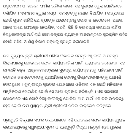
ଅନୁମୋଦନ ଓ ଖାରଜ ଫର୍ମର ତାଲିକା କାରଣ ସହ ସୁଭଦ୍ରା ୱେବ୍ ପୋର୍ଟାଲରେ
ଦର୍ଶାଯିବ । ଏସଏମସ ଦ୍ୱାରା ମଧ୍ୟ ସମସ୍ତଙ୍କୁ ଜଣାଇ ଦିଆଯିବ । ରାଜ୍ୟସାରା
ଯେଉଁ ଗୁଜବ ଚାଲିଛି ଯେ ବ୍ୟାଙ୍କ ଆକଉଣ୍ଟରୁ ପଇସା ନ ଉଠେଇଲେ ପଇସା
ଆପେ ଆପେ ଫେରସ୍ତ ହେଇଯିବ, ଏପରି କିଛି ବି ବ୍ୟବସ୍ଥା କରାଯାଇ ନାହିଁ ଓ
ହିତାଧିକାରୀଙ୍କ ଅର୍ଥ ରାଶି ସେମାନଙ୍କର ବ୍ୟାଙ୍କ ଆକଉଣ୍ଟରେ ସୁରକ୍ଷିତ ରହିବ
ବୋଲି ମହିଳା ଓ ଶିଶୁ ବିଭାଗ ପକ୍ଷରୁ ସ୍ପଷ୍ଟ କରାଯାଇଛି ।
ଉପ ମୁଖ୍ୟମନ୍ତ୍ରୀ ଶ୍ରୀମତୀ ପରିଡା ବିଭାଗର ସମସ୍ତ ଅଧିକାରୀ ଓ ସମସ୍ତ
ଜିଲ୍ଲାପାଳକୁ ଯୋଜନାର ସଫଳ କାର୍ଯ୍ୟକାରିତା ପାଇଁ ଧନ୍ୟବାଦ ଜଣେଇବା ସହ
ଜନଜାତି ବହୁଳ ଅଞ୍ଚଳମାନଙ୍କରେ ସୁଭଦ୍ରା କାର୍ଯ୍ୟକ୍ରମକୁ ପହଁଚାଇବା ପାଇଁ
ବ୍ୟାପକ ଜନସଚେତନତାକୁ ପ୍ରାଥମିକତା ଦେବାକୁ ଜିଲ୍ଲାପାଳମାନଙ୍କୁ ପରାମର୍ଶ
ଦେଇଥିଲେ । ଖୁବ୍ ଶୀଘ୍ର ସୁଭଦ୍ରା ଯୋଜନାରେ ଓଡିଶାର ଏକ କୋଟି ମହିଳାଙ୍କ
ପଞ୍ଜିକରଣ ହୋଇଯିବ ବୋଲି ସେ ଆଶା ପ୍ରକାଶ କରିଛନ୍ତି । ଏକ ସରକାରୀ
ଯୋଜନାରେ ଏକ କୋଟି ହିତାଧିକାରୀଙ୍କୁ ଯୋଡିବା ଆମ ପାଇଁ ଏକ ବଡ ଉପଲବ୍ଧି
ହେବ ବୋଲି ଉପ ମୁଖ୍ୟମନ୍ତ୍ରୀ ଶ୍ରୀମତୀ ପରିଡା ଉଲ୍ଲେଖ କରିଥିଲେ ।
ପ୍ରଯୁକ୍ତି ବିଦ୍ୟାର ସଫଳ ଉପଯୋଗରେ ଏହି ଯୋଜନାର ସଫଳ କାର୍ଯ୍ୟାନ୍ୱୟନ
କରାଯାଇଥିବାରୁ ସ୍ୱାସ୍ଥ୍ୟ,ସୂଚନା ଓ ପ୍ରଯୁକ୍ତି ବିଦ୍ୟା ମନ୍ତ୍ରୀ ଶ୍ରୀ ମୁକେଶ