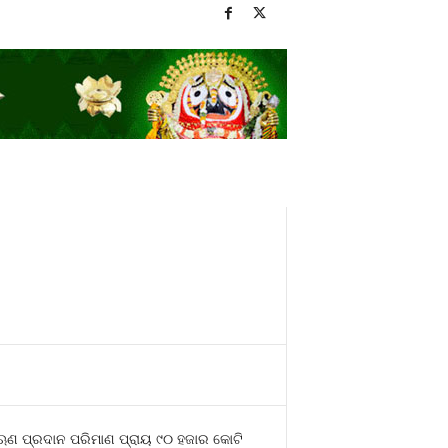
େ ଋଣ ପ୍ରଦାନ ପରିମାଣ ପ୍ରାୟ ୯୦ ହଜାର କୋଟି