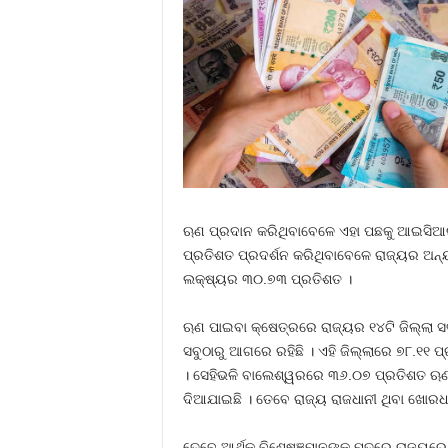
ଋଣ ପ୍ରଦାନ କରିଥିବାବେଳେ ଏହା ପଛକୁ ଆଇସିଆଇସି
ପ୍ରତିଶତ ପ୍ରଦର୍ଶନ କରିଥିବାବେଳେ ରାଜ୍ୟର ଅନ୍ୟତ
ଲକ୍ଷ୍ୟର ୩୦.୭୩ ପ୍ରତିଶତ ।
ଋଣ ପାଇବା କ୍ଷେତ୍ରରେ ରାଜ୍ୟର ୧୪ଟି ଜିଲ୍ଲା ସ
ସବୁଠାରୁ ଆଗରେ ରହିଛି । ଏହି ଜିଲ୍ଲାରେ ୭୮.୧
। ସେହିଭଳି ବାଲେଶ୍ୱରରେ ୩୬.୦୭ ପ୍ରତିଶତ ଋ
ଦିଆଯାଇଛି । ତେବେ ରାଜ୍ୟ ରାଜଧାନୀ ଥିବା ଖୋରଧ
ତେବେ ଆର୍ଥିକ ବିଶେଷଜ୍ଞମାନଙ୍କ ମତରେ ରାଜ୍ୟରେ ଋ