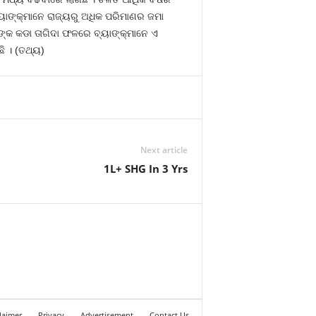
୍ୟାଙ୍କ୍‍ମାନେ ରାଜ୍ୟରୁ ଅଧିକ ପରିମାଣର ଜମା
୍କ କଡା ତାଗିଦା ଫଳରେ ବ୍ୟାଙ୍କ୍‍ମାନେ ଏ
ି । (ତଥ୍ୟ)
Next article
1L+ SHG In 3 Yrs
laimer
Privacy
Advertisement
Contact Us