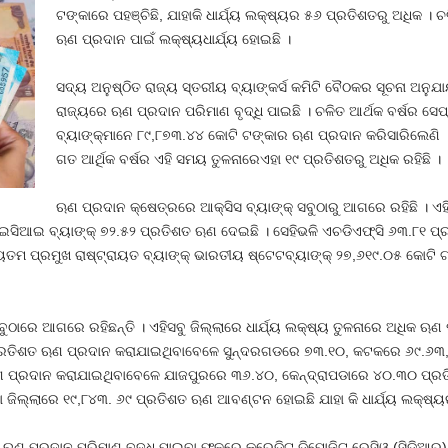
ଟଙ୍କାରେ ପହଞ୍ଚିଛି, ଯାହାକି ଧାର୍ଯ୍ୟ ଲକ୍ଷ୍ୟର ୫୬ ପ୍ରତିଶତରୁ ଅଧିକ । 
ଋଣ ପ୍ରଦାନ ପାଇଁ ଲକ୍ଷ୍ୟଧାର୍ଯ୍ୟ ହୋଇଛି ।
ସଦ୍ୟ ଅନୁଷ୍ଠିତ ରାଜ୍ୟ ସ୍ତରୀୟ ବ୍ୟାଙ୍କର୍ସ କମିଟି ବୈଠକର ସୂଚନା ଅନୁଯାୟ
ରାଜ୍ୟରେ ଋଣ ପ୍ରଦାନ ପରିମାଣ ବୃଦ୍ଧି ପାଇଛି । ଚଳିତ ଆର୍ଥକ ବର୍ଷର ସେପ୍
ବ୍ୟାଙ୍କ୍‍ମାନେ ୮୯,୮୭୩.୪୪ କୋଟି ଟଙ୍କାର ଋଣ ପ୍ରଦାନ କରିସାରିଲେଣି । 
ଗତ ଆର୍ଥିକ ବର୍ଷର ଏହି ସମୟ ତୁଳନାରେଏହା ୧୯ ପ୍ରତିଶତରୁ ଅଧିକ ରହିଛି ।
ଋଣ ପ୍ରଦାନ କ୍ଷେତ୍ରରେ ଆକ୍ସିସ ବ୍ୟାଙ୍କ୍‍ ସବୁଠାରୁ ଆଗରେ ରହିଛି । ଏହି
ଆଇ ବ୍ୟାଙ୍କ୍‍ ୭୨.୫୨ ପ୍ରତିଶତ ଋଣ ଦେଇଛି । ସେହିଭଳି ଏଚଡିଏଫ୍‍ସି ୬୩.୮୧ ପ୍ରତି
ମ ପ୍ରମୁଖ ରାଷ୍ଟ୍ରାୟତ ବ୍ୟାଙ୍କ୍‍ ଭାରତୀୟ ଷ୍ଟେଟବ୍ୟାଙ୍କ୍‍ ୨୭,୬୧୯.୦୫ କୋଟି ଟଙ
ବୁଠାରେ ଆଗରେ ରହିଛନ୍ତି । ଏହିସବୁ ଜିଲ୍ଲାରେ ଧାର୍ଯ୍ୟ ଲକ୍ଷ୍ୟ ତୁଳନାରେ ଅଧିକ 
୧ ପ୍ରତିଶତ ଋଣ ପ୍ରଦାନ କରାଯାଇଥିବାବେଳେ ସୁନ୍ଦରଗଡରେ ୭୩.୧୦, କଟକରେ ୬୯.୬୩,
ଣ ପ୍ରଦାନ କରାଯାଇଥିବାବେଳେ ଯାଜପୁରରେ ୩୬.୪୦, କେନ୍ଦ୍ରାପଡାରେ ୪୦.୩୦ ପ୍
ା ଜିଲ୍ଲାରେ ୧୯,୮୪୩. ୬୯ ପ୍ରତିଶତ ଋଣ ଆବଣ୍ଟନ ହୋଇଛି ଯାହା କି ଧାର୍ଯ୍ୟ ଲକ୍ଷ୍ୟ
ଣ ପ୍ରଦାନ ପରିମାଣ ବୃଦ୍ଧି ପାଇବା ଫଳରେ କ୍ରେଡିଟ୍‍ ଡିପୋଜିଟ୍‍ ରେସିଓ (ସିଡିଆର) ମ