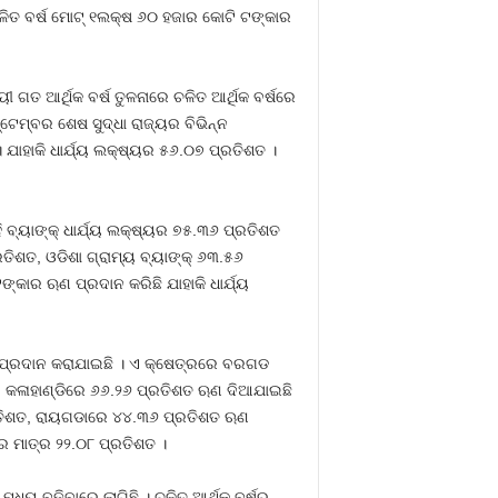
ଚଳିତ ବର୍ଷ ମୋଟ୍‍ ୧ଲକ୍ଷ ୬୦ ହଜାର କୋଟି ଟଙ୍କାର
ୀ ଗତ ଆର୍ଥିକ ବର୍ଷ ତୁଳନାରେ ଚଳିତ ଆର୍ଥିକ ବର୍ଷରେ
ଟେମ୍ବର ଶେଷ ସୁଦ୍ଧା ରାଜ୍ୟର ବିଭିନ୍ନ
ଯାହାକି ଧାର୍ଯ୍ୟ ଲକ୍ଷ୍ୟର ୫୬.୦୭ ପ୍ରତିଶତ ।
 ବ୍ୟାଙ୍କ୍‍ ଧାର୍ଯ୍ୟ ଲକ୍ଷ୍ୟର ୭୫.୩୬ ପ୍ରତିଶତ
ଶତ, ଓଡିଶା ଗ୍ରାମ୍ୟ ବ୍ୟାଙ୍କ୍‍ ୬୩.୫୬
୍କାର ଋଣ ପ୍ରଦାନ କରିଛି ଯାହାକି ଧାର୍ଯ୍ୟ
ଋଣ ପ୍ରଦାନ କରାଯାଇଛି । ଏ କ୍ଷେତ୍ରରେ ବରଗଡ
 କଳାହାଣ୍ଡିରେ ୬୬.୨୬ ପ୍ରତିଶତ ଋଣ ଦିଆଯାଇଛି
ରତିଶତ, ରାୟଗଡାରେ ୪୪.୩୬ ପ୍ରତିଶତ ଋଣ
ର ମାତ୍ର ୨୨.୦୮ ପ୍ରତିଶତ ।
ଧ୍ୟ ବଢିବାରେ ଲାଗିଛି । ଚଳିତ ଆର୍ଥିକ ବର୍ଷର