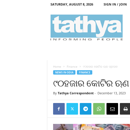
SATURDAY, AUGUST 8, 2026
SIGN IN / JOIN
T
a
t
h
y
a
Home
Finance
୯୦ହଜାର କୋଟିର ଋଣ ପ୍ରଦାନ
NEWS IN ODIA
FINANCE
୯୦ହଜାର କୋଟିର ଋଣ
By
Tathya Correspondent
-
December 13, 2023