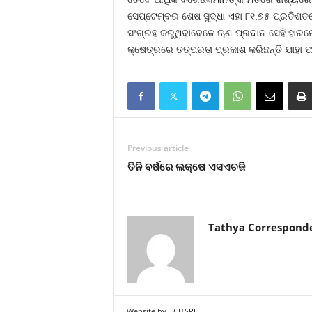
ସେପ୍ଟେମ୍ବର ଶେଷ ସୁଦ୍ଧା ଏହା ୮୧.୭୫ ପ୍ରତିଶତରେ 
ସଂଗ୍ରହ କରୁଥିବାବେଳେ ଋଣ ପ୍ରଦାନ ସେହି ହାରରେ 
କ୍ଷେତ୍ରରେ ତତ୍ପରତା ପ୍ରକାଶ କରିଛନ୍ତି ଯାହା 
Previous article
ତିନି ବର୍ଷରେ ଲକ୍ଷେ ଏସଏଚଜି
Tathya Correspond
Website by
CITSPL