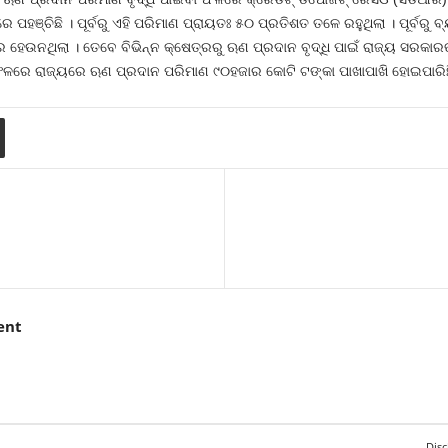
ପହଞ୍ଚିଛି । ପୂର୍ବରୁ ଏହି ପରିମାଣ ପ୍ରାୟତଃ ୫୦ ପ୍ରତିଶତ ତଳେ ରହୁଥିଲା । ପୂର୍ବରୁ ବ
ହେଉନଥିଲା । ତେବେ ବିଭିନ୍ନ କ୍ଷେତ୍ରରୁ ଋଣ ପ୍ରଦାନ ବୃଦ୍ଧି ପାଇଁ ରାଜ୍ୟ ସରକାରଙ
ଫଳରେ ରାଜ୍ୟରେ ଋଣ ପ୍ରଦାନ ପରିମାଣ ୯୦ହଜାର କୋଟି ଟଙ୍କା ପାଖାପାଖି ହୋଇପାରିଛ
ent
Disc