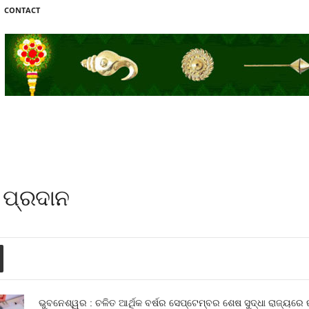
CONTACT
 ପ୍ରଦାନ
ଭୁବନେଶ୍ୱର : ଚଳିତ ଆର୍ଥିକ ବର୍ଷର ସେପ୍ଟେମ୍ବର ଶେଷ ସୁଦ୍ଧା ରାଜ୍ୟର