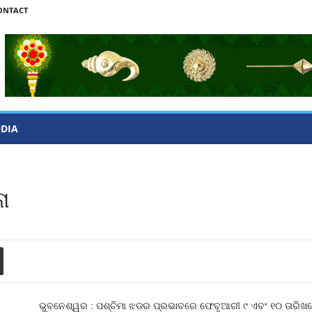
ONTACT
ODIA
ନା
ଭୁବନେଶ୍ୱର : ପଶ୍ଚିମା ଝଡର ପ୍ରଭାବରେ ଫେବୃଆରୀ ୯ ଏବଂ ୧୦ ତାରି