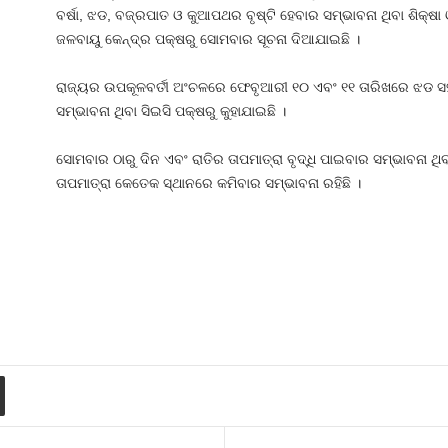
ବର୍ଷା, ଝଡ, ବଜ୍ରପାତ ଓ କୁଆପଥର ବୃଷ୍ଟି ହେବାର ସମ୍ଭାବନା ଥିବା ଶିକ୍ଷ
ଜଳବାୟୁ କେନ୍ଦ୍ର ପକ୍ଷରୁ ସୋମବାର ସୂଚନା ଦିଆଯାଇଛି ।
ରାଜ୍ୟର ଉପକୂଳବର୍ତୀ ଅଂଚଳରେ ଫେବୃଆରୀ ୧୦ ଏବଂ ୧୧ ତାରିଖରେ ଝଡ ସହ
ସମ୍ଭାବନା ଥିବା ସିଇସି ପକ୍ଷରୁ କୁହାଯାଇଛି ।
ସୋମବାର ଠାରୁ ଦିନ ଏବଂ ରାତିର ତାପମାତ୍ରା ବୃଦ୍ଧି ପାଇବାର ସମ୍ଭାବନା ଥିବ
ତାପମାତ୍ରା କେତେକ ସ୍ଥାନରେ କମିବାର ସମ୍ଭାବନା ରହିଛି ।