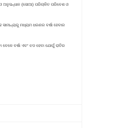
ା ଓ ଅନୁସନ୍ଧାନ (ସୋଆ) ପରିଚାଳିତ ପରିବେଶ ଓ
 ସାମାନ୍ୟରୁ ମଧ୍ୟମ ଧରଣର ବର୍ଷା ହେବାର
ା ବେଳେ ବର୍ଷା ଏବଂ ଝଡ ହେବା ଯୋଗୁଁ ରାତିର