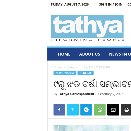
FRIDAY, AUGUST 7, 2026
SIGN IN / JOIN
C
T
a
t
h
y
a
HOME
ABOUT US
NEWS IN 
Home
General
୯ରୁ ଝଡ ବର୍ଷା ସମ୍ଭାବନା
NEWS IN ODIA
GENERAL
୯ରୁ ଝଡ ବର୍ଷା ସମ୍ଭାବ
By
Tathya Correspondent
-
February 7, 2022