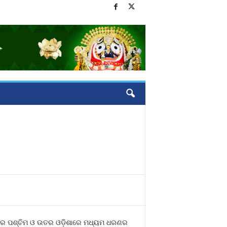
ଖରେ ପଶ୍ଚିମ ଓ ଉତର ଓଡ଼ିଶାରେ ମଧ୍ୟମ ଧରଣର