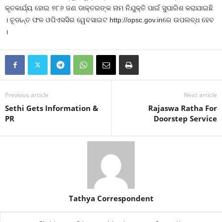
କୃତକାର୍ଯ୍ୟ ହୋଇ ୭୮୬ ଜଣ ଡାକ୍ତରଙ୍କ ନାମ ନିଯୁକ୍ତି ପାଇଁ ସୁପାରିଶ କରାଯାଇଛି
। ଚୂଡାନ୍ତ ଫଳ ଓପିଏସସିର ୱେବସାଇଟ http://opsc.gov.inରେ ଉପଲବ୍ଧ ହେବ
।
Previous article
Next article
Sethi Gets Information &
Rajaswa Ratha For
PR
Doorstep Service
Tathya Correspondent