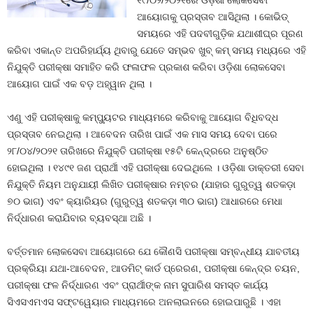
୧୯/୦୨/୨୦୨୧ରେ ଓଡ଼ିଶା ଲୋକସେବା
ଆୟୋଗକୁ ପ୍ରସ୍ତାବ ଆସିଥିଲା । କୋଭିଡ୍
ସମୟରେ ଏହି ପଦବୀଗୁଡ଼ିକ ଯଥାଶୀଘ୍ର ପୂରଣ
କରିବା ଏକାନ୍ତ ଅପରିହାର୍ଯ୍ୟ ଥିବାରୁ ଯେତେ ସମ୍ଭବ ଖୁବ୍ କମ୍ ସମୟ ମଧ୍ୟରେ ଏହି
ନିଯୁକ୍ତି ପରୀକ୍ଷା ସମାହିତ କରି ଫଳାଫଳ ପ୍ରକାଶ କରିବା ଓଡ଼ିଶା ଲୋକସେବା
ଆୟୋଗ ପାଇଁ ଏକ ବଡ଼ ଅହ୍ୱାନ ଥିଲା ।
ଏଣୁ ଏହି ପରୀକ୍ଷାକୁ କମ୍ପ୍ୟୁଟର ମାଧ୍ୟମରେ କରିବାକୁ ଆୟୋଗ ବିଧିବଦ୍ଧ
ପ୍ରସ୍ତାବ ନେଇଥିଲା । ଆବେଦନ ତାରିଖ ପାଇଁ ଏକ ମାସ ସମୟ ଦେବା ପରେ
୨୮/୦୪/୨୦୨୧ ତାରିଖରେ ନିଯୁକ୍ତି ପରୀକ୍ଷା ୧୫ଟି କେନ୍ଦ୍ରରେ ଅନୁଷ୍ଠିତ
ହୋଇଥିଲା । ୧୪୯୧ ଜଣ ପ୍ରାର୍ଥୀ ଏହି ପରୀକ୍ଷା ଦେଇଥିଲେ । ଓଡ଼ିଶା ଡାକ୍ତରୀ ସେବା
ନିଯୁକ୍ତି ନିୟମ ଅନୁଯାୟୀ ଲିଖିତ ପରୀକ୍ଷାର ନମ୍ବର (ଯାହାର ଗୁରୁତ୍ୱ ଶତକଡ଼ା
୭୦ ଭାଗ) ଏବଂ କ୍ୟାରିୟର (ଗୁରୁତ୍ୱ ଶତକଡ଼ା ୩୦ ଭାଗ) ଆଧାରରେ ମେଧା
ନିର୍ଦ୍ଧାରଣ କରାଯିବାର ବ୍ୟବସ୍ଥା ଅଛି ।
ବର୍ତ୍ତମାନ ଲୋକସେବା ଆୟୋଗରେ ଯେ କୌଣସି ପରୀକ୍ଷା ସମ୍ବନ୍ଧୀୟ ଯାବତୀୟ
ପ୍ରକ୍ରିୟା ଯଥା-ଆବେଦନ, ଆଡମିଟ୍‍ କାର୍ଡ ପ୍ରେରଣ, ପରୀକ୍ଷା କେନ୍ଦ୍ର ଚୟନ,
ପରୀକ୍ଷା ଫଳ ନିର୍ଦ୍ଧାରଣ ଏବଂ ପ୍ରାର୍ଥୀଙ୍କ ନାମ ସୁପାରିଶ ସମସ୍ତ କାର୍ଯ୍ୟ
ସିଏସଏମଏସ ସଫ୍ଟୱେୟାର ମାଧ୍ୟମରେ ଅନଲାଇନରେ ହୋଇପାରୁଛି । ଏହା