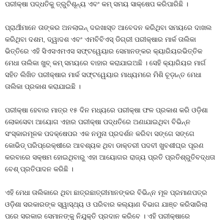
ପରୀକ୍ଷା ପଦ୍ଧତିକୁ ତ୍ରୁଟିଶୂନ୍ୟ ଏବଂ କମ୍‍ ସମୟ ସାକ୍ଷେପ କରିପାରିଛି ।
ପ୍ରାର୍ଥୀମାନେ ତାଙ୍କର ଅନଲାଇନ୍ ଦରଖାସ୍ତ ଆବେଦନ କରିଥିବା ସମୟରେ ଦାଖଲ
କରିଥିବା ଦଶମ, ଦ୍ୱାଦଶ ଏବଂ ଏମବିବିଏସ୍ ଡିଗ୍ରୀ ପରୀକ୍ଷାର ମାର୍କ ତାଲିକା
ଭିତ୍ତିରେ ଏହି ସିଏସଏମଏସ ସଫ୍ଟୱେୟାର ସେମାନଙ୍କର କ୍ୟାରିୟରଭିତ୍ତିକ
ମେଧା ତାଲିକା ଖୁବ୍ କମ୍ ସମୟରେ ବାହାର କରାଯାଇଅଛି । ସେହି କ୍ୟାରିୟର ମାର୍ଗ
ସହିତ ଲିଖିତ ପରୀକ୍ଷାର ମାର୍କ ସଫ୍ଟୱେୟାର ମାଧ୍ୟମରେ ମିଶି ଚୂଡ଼ାନ୍ତ ମେଧା
ତାଲିକା ପ୍ରକାଶ କରାଯାଇଛି ।
ପରୀକ୍ଷା ହେବାର ମାତ୍ର ୧୫ ଦିନ ମଧ୍ୟରେ ପରୀକ୍ଷା ଫଳ ପ୍ରକାଶ କରି ଓଡ଼ିଶା
ଲୋକସେବା ଆୟୋଗ ଏହାର ପରୀକ୍ଷା ପଦ୍ଧତିରେ ଅଣାଯାଇଥିବା ବିଭିନ୍ନ
ସଂସ୍କାରମୂଳକ ପଦକ୍ଷେପର ଏକ ନମୁନା ପ୍ରଦର୍ଶନ କରିବା ସଙ୍ଗେ ସଙ୍ଗେ
କୋଭିଡ୍ ପରିପ୍ରେକ୍ଷୀରେ ଆବଶ୍ୟକ ଥିବା ଡାକ୍ତରୀ ପଦବୀ ଖୁବଶୀଘ୍ର ପୂରଣ
କରବାରେ ସକ୍ଷମ ହୋଇଥିବାରୁ ଏହା ଆୟୋଗର ରାଜ୍ୟ ପ୍ରତି ପ୍ରତିଶ୍ରୁତିବଦ୍ଧତା
ବେଶ୍ ପ୍ରତିପାଦନ କରିଛି ।
ଏହି ମେଧା ତାଲିକାରେ ଥିବା ଛାତ୍ରଛାତ୍ରୀମାନଙ୍କର ବିଭିନ୍ନ ମୂଳ ପ୍ରମାଣପତ୍ର
ଓଡ଼ିଶା ସରକାରଙ୍କ ସ୍ୱାସ୍ଥ୍ୟ ଓ ପରିବାର କଲ୍ୟାଣ ବିଭାଗ ଯାଞ୍ଚ କରିସାରିଲା
ପରେ ସରକାର ସେମାନଙ୍କୁ ନିଯୁକ୍ତି ପ୍ରଦାନ କରିବେ । ଏହି ପରୀକ୍ଷାରେ