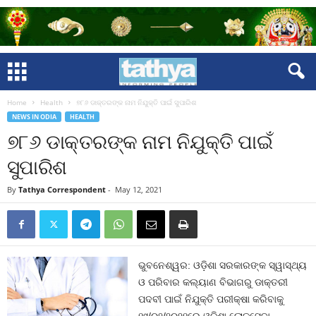
Home
Health
୭୮୬ ଡାକ୍ତରଙ୍କ ନାମ ନିଯୁକ୍ତି ପାଇଁ ସୁପାରିଶ
NEWS IN ODIA
HEALTH
୭୮୬ ଡାକ୍ତରଙ୍କ ନାମ ନିଯୁକ୍ତି ପାଇଁ
ସୁପାରିଶ
By
Tathya Correspondent
-
May 12, 2021
ଭୁବନେଶ୍ୱର: ଓଡ଼ିଶା ସରକାରଙ୍କ ସ୍ୱାସ୍ଥ୍ୟ
ଓ ପରିବାର କଲ୍ୟାଣ ବିଭାଗରୁ ଡାକ୍ତରୀ
ପଦବୀ ପାଇଁ ନିଯୁକ୍ତି ପରୀକ୍ଷା କରିବାକୁ