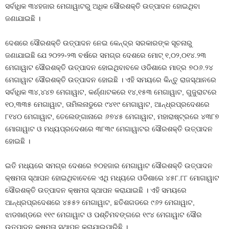
ସର୍ବାଧିକ ୩୪ହଜାର ମେଗାୱାଟରୁ ଅଧିକ ସୌରଶକ୍ତି ଉତ୍ପାଦନ ହୋଇଥିବା
ଜଣାଯାଇଛି ।
ଦେଶରେ ସୌରଶକ୍ତି ଉତ୍ପାଦନ ନେଇ କେନ୍ଦ୍ର ସରକାରଙ୍କ ସୂଚନାରୁ
ଜଣାଯାଇଛି ଯେ ୨୦୨୨-୨୩ ବର୍ଷରେ ସମଗ୍ର ଦେଶରେ ମୋଟ୍‍ ୧,୦୨,୦୧୪.୨୩
ମେଗାୱାଟ ସୌରଶକ୍ତି ଉତ୍ପାଦନ ହୋଇଥିବାବଳେ ଓଡିଶାରେ ମାତ୍ର ୭୦୬.୨୪
ମେଗାୱାଟ ସୌରଶକ୍ତି ଉତ୍ପାଦନ ହୋଇଛି । ଏହି ସମୟରେ କିନ୍ତୁ ରାଜସ୍ଥାନରେ
ସର୍ବାଧିକ ୩୪,୪୪୭ ମେଗାୱାଟ, କର୍ଣ୍ଣାଟକରେ ୧୪,୧୫୩ ମେଗାୱାଟ, ଗୁଜୁରାଟରେ
୧୦,୩୩୫ ମେଗାୱାଟ, ତାମିଲନାଡୁରେ ୯୪୧୯ ମେଗାୱାଟ, ଆନ୍ଧ୍ରପ୍ରଦେଶରେ
୮୧୪୦ ମେଗାୱାଟ, ତେଲେଙ୍ଗାନାରେ ୬୭୪୫ ମେଗାୱାଟ, ମହାରାଷ୍ଟ୍ରରେ ୪୩୮୭
ମୋଗାୱାଟ ଓ ମଧ୍ୟପ୍ରଦେଶରେ ୩୮୩୯ ମେଗାୱାଟର ସୌରଶକ୍ତି ଉତ୍ପାଦନ
ହୋଇଛି ।
ଇତି ମଧ୍ୟରେ ସମଗ୍ର ଦେଶରେ ୭୦ହଜାର ମେଗାୱାଟ ସୌରଶକ୍ତି ଉତ୍ପାଦନ
କ୍ଷମତା ସ୍ଥାପନ ହୋଇଥିବାବେଳେ ଏଥି ମଧ୍ୟରେ ଓଡିଶାରେ ୪୫୮.୮୮ ମୋଗାୱାଟ
ସୌରଶକ୍ତି ଉତ୍ପାଦନ କ୍ଷମତା ସ୍ଥାପନ କରାଯାଇଛି । ଏହି ସମୟରେ
ଆନ୍ଧ୍ରପ୍ରଦେଶରେ ୪୫୫୨ ମେଗାୱାଟ, ଛତିଶଗଡରେ ୯୬୨ ମେଗାୱାଟ,
ଝାଡଖଣ୍ଡରେ ୧୧୯ ମେଗାୱାଟ ଓ ପଶ୍ଚିମବଙ୍ଗରେ ୧୯୪ ମେଗାୱାଟ ସୌର
ଉତ୍ପାଦନ କ୍ଷମତା ସ୍ଥାପନ କରାଯାଇପାରିଛି ।