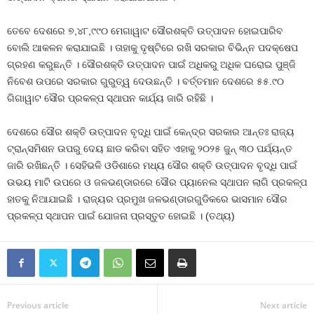
ତେବେ ଦେଶରେ ୭,୪୮,୯୯୦ ମେଗାୱାଟ ସୌରଶକ୍ତି ଉତ୍ପାଦନ ହୋଇପାରିବ
ବୋଲି ଆକଳନ କରାଯାଇଛି । ତାହାକୁ ଦୃଷ୍ଟିରେ ରଖି ସରକାର ବିଭିନ୍ନ ପଦକ୍ଷେପ
ଗ୍ରହଣ କରୁଛନ୍ତି । ସୌରଶକ୍ତି ଉତ୍ପାଦନ ପାଇଁ ଅଧିକରୁ ଅଧିକ ଘରୋଇ ପୁଞ୍ଜି
ନିବେଶ ଉପରେ ସରକାର ଗୁରୁତ୍ୱ ଦେଉଛନ୍ତି । ବର୍ତ୍ତମାନ ଦେଶରେ ୫୫.୯୦
ଗିଗାୱାଟ ସୌର ପ୍ରକଳ୍ପ ସ୍ଥାପନ କାର୍ଯ୍ୟ ଜାରି ରହିଛି ।
ଦେଶରେ ସୌର ଶକ୍ତି ଉତ୍ପାଦନ ବୃଦ୍ଧି ପାଇଁ କେନ୍ଦ୍ର ସରକାର ଆନ୍ତଃ ରାଜ୍ୟ
ଟ୍ରାନ୍ସମିଶନ ଉପରୁ ଦେୟ ଛାଡ କରିବା ସହିତ ଏହାକୁ ୨୦୨୫ ଜୁନ୍‍ ୩୦ ପର୍ଯ୍ୟନ୍ତ
ଜାରି ରଖିଛନ୍ତି । ସେହିଭଳି ଓଡିଶାରେ ମଧ୍ୟ ସୌର ଶକ୍ତି ଉତ୍ପାଦନ ବୃଦ୍ଧି ପାଇଁ
ଉଭୟ ମାଟି ଉପରେ ଓ ଜଳଭଣ୍ଡାରରେ ସୌର ପ୍ୟାନେଲ ସ୍ଥାପନ ଲାଗି ପ୍ରକଳ୍ପ
ହାତକୁ ନିଆଯାଇଛି । ରାଜ୍ୟର ପ୍ରମୁଖ ଜଳଭଣ୍ଡାରଗୁଡିକରେ ଭାସମାନ ସୌର
ପ୍ରକଳ୍ପ ସ୍ଥାପନ ପାଇଁ ଯୋଜନା ପ୍ରସ୍ତୁତ ହୋଇଛି । (ତଥ୍ୟ)
Previous article
Next article