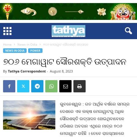
Home
News in Odia
୭୦୬ ମେଗାୱାଟ ସୌରଶକ୍ତି ଉତ୍ପାଦନ
NEWS IN ODIA
POWER
୭୦୬ ମେଗାୱାଟ ସୌରଶକ୍ତି ଉତ୍ପାଦନ
By
Tathya Correspondent
-
August 8, 2023
ଭୁବନେଶ୍ୱର : ଗତ ଆର୍ଥିକ ବର୍ଷରେ ସମଗ୍ର
ଦେଶରେ ଏକ ଲକ୍ଷ ମେଗାୱାଟରୁ ଅଧିକ
ସୌରଶକ୍ତି ଉତ୍ପାଦନ ହୋଇଥିବାବେଳେ
ଓଡିଶାର ଅବଦାନ ଏଥିରେ ମାତ୍ର ୭୦୬
ମେଗାୱାଟ ରହିଛି । ତେବେ ରାଜସ୍ଥାନରେ