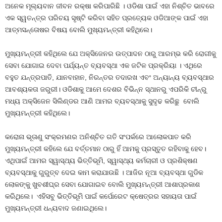
ଅନେକ ମୂଲ୍ୟବାନ ଜୀବନ ରକ୍ଷା କରିପାରିଛି । ଓଡିଶା ପାଇଁ ଏହା ନିଶ୍ଚିତ ଭାବରେ
ଏକ ସ୍ୱତନ୍ତ୍ର ପରିଚୟ ସୃଷ୍ଟି କରିବା ସହିତ ପ୍ରତ୍ୟେକ ଓଡିଆଙ୍କ ପାଇଁ ଏହା
ଆତ୍ମସନ୍ତୋଷର ବିଷୟ ବୋଲି ମୁଖ୍ୟମନ୍ତ୍ରୀ କହିଥିଲେ।
ମୁଖ୍ୟମନ୍ତ୍ରୀ କହିଥିଲେ ଯେ ଅକ୍‌ସିଜେନର ଉତ୍ପାଦନ ଠାରୁ ଆରମ୍ଭ କରି ରୋଗୀକୁ
ସେବା ଯୋଗାଇ ଦେବା ପର୍ଯ୍ୟନ୍ତ ବ୍ୟବସ୍ଥା ଏକ ଜଟିଳ ପ୍ରକ୍ରିୟା । ଏଥିରେ
ବହୁତ ଯନ୍ତ୍ରପାତି, ଯାନବାହାନ, ନିରନ୍ତର ତଦାରଖ ଏବଂ ଅନ୍ୟାନ୍ୟ ବ୍ୟବସ୍ଥାର
ଆବଶ୍ୟକତା ଜରୁରୀ। ଓଡିଶାକୁ ଆମେ ଦେଶର ବିଭିନ୍ନ ସ୍ଥାନରୁ ଏପରିକି ଚୀନ୍‌ରୁ
ମଧ୍ୟ ଅକ୍‌ସିଜେନ ସିଲିଣ୍ଡର ଆଣି ଆମର ବ୍ୟବସ୍ଥାକୁ ସୁଦୃଢ କରିଛୁ ବୋଲି
ମୁଖ୍ୟମନ୍ତ୍ରୀ କହିଥିଲେ।
କରୋନା ଭୂତାଣୁ ସଂକ୍ରମଣର ଅନିଶ୍ଚିତ ଗତି ସଂପର୍କରେ ଆଲୋକପାତ କରି
ମୁଖ୍ୟମନ୍ତ୍ରୀ କହିଲେ ଯେ ବର୍ତ୍ତମାନ ଠାରୁ ହିଁ ଆମକୁ ପ୍ରସ୍ତୁତ ରହିବାକୁ ହେବ।
ଏଥିପାଇଁ ଆମର ସ୍ୱାସ୍ଥ୍ୟ ଭିତ୍ତିଭୂମି, ସ୍ୱାସ୍ଥ୍ୟ କର୍ମଚାରୀ ଓ ପ୍ରଶିକ୍ଷଣ
ବ୍ୟବସ୍ଥାକୁ ଗୁରୁତ୍ବ ଦେଇ କାମ କରାଯାଉଛି । ଆଜିର ନୂଆ ବ୍ୟବସ୍ଥା ଗୁଡିକ
ଲୋକଙ୍କୁ ଖୁବଶୀଘ୍ର ସେବା ଯୋଗାଇବ ବୋଲି ମୁଖ୍ୟମନ୍ତ୍ରୀ ଆଶାପ୍ରକାଶ
କରିଥିଲେ। ଏହିସବୁ ଭିତ୍ତିଭୂମି ପାଇଁ କର୍ପୋରେଟ କ୍ଷେତ୍ରର ସହାୟତା ପାଇଁ
ମୁଖ୍ୟମନ୍ତ୍ରୀ ଧନ୍ୟବାଦ ଜଣାଇଥିଲେ।