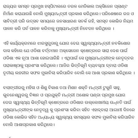
ରାଜ୍ୟର ସମସ୍ତ ପ୍ରମୁଖ ହସ୍‌ପିଟାଲରେ ତରଳ ମେଡିକାଲ ଅକ୍ସିଜେନ ପ୍ଲାଣ୍ଟ
ନିର୍ମାଣ କରାଯାଉଛି ବୋଲି ମୁଖ୍ୟମନ୍ତ୍ରୀ ପ୍ରକାଶ କରିଥିଲେ। ପରିଶେଷରେ ରଜ ଓ
ସାବିତ୍ରୀ ପରି ଉତ୍ସବ ସମୟରେ ଜନସାଧାରଣ ସତର୍କ ରହି, ସମସ୍ତ କୋଭିଡ ନିୟମ
ପାଳନ କରି ପର୍ବ ପାଳନ କରିବାକୁ ମୁଖ୍ୟମନ୍ତ୍ରୀ ନିବେଦନ କରିଥିଲେ ।
ଏହି କାର୍ଯ୍ୟକ୍ରମରେ ଝାରସୁଗୁଡାରୁ ଯୋଗ ଦେଇ ସ୍ୱାସ୍ଥ୍ୟମନ୍ତ୍ରୀ ନବକିଶୋର
ଦାସ କହିଲେ ଯେ ଓଡିଶା ବର୍ତ୍ତମାନ ଅକ୍‌ସେଜେନ କ୍ଷେତ୍ରରେ ସାରା ଦେଶ ପାଇଁ
ଓଡିଶା ଏକ ନୂଆ ଆଶା ହୋଇପାରିଛି । ଏଥିପାଇଁ ସେ ମୁଖ୍ୟମନ୍ତ୍ରୀଙ୍କ ନେତୃତ୍ବର
ପରାକାଷ୍ଠାକୁ ପ୍ରଶଂସା କରିଥିଲେ। ଆଜିର ଭିତ୍ତିଭୂମି ବ୍ୟବସ୍ଥା ଦ୍ବାରା ଓଡିଶା
ତୃତୀୟ ଲହରୀର ସଫଳ ମୁକାବିଲା କରିପାରିବ ବୋଲି ସେ ଆଶା ପ୍ରକାଶ କରିଥିଲେ ।
ବଲାଙ୍ଗୀରରୁ ମହିଳା ଓ ଶିଶୁ ବିକାଶ ତଥା ମିଶନ ଶକ୍ତି ମନ୍ତ୍ରୀ ଟୁକୁନି ସାହୁ,
ଭୁବନେଶ୍ୱରରୁ ବିଜ୍ଞାନ ଓ ପ୍ରଯୁକ୍ତି ମନ୍ତ୍ରୀ ଅଶୋକ ପଣ୍ଡା ପ୍ରମୁଖ ଯୋଗ
ଦେଇ ସ୍ୱାସ୍ଥ୍ୟ ଭିତ୍ତିଭୂମି କ୍ଷେତ୍ରରେ ଓଡିଶାର ଉଲ୍ଲେଖନୀୟ ଉନ୍ନତି ପାଇଁ
ମୁଖ୍ୟମନ୍ତ୍ରୀଙ୍କ ନେତୃତ୍ୱ କୁ ପ୍ରଶଂସା କରିବା ସହିତ ଏହାଦ୍ବାରା ଆଗାମୀ ଦିନରେ
ଓଡିଶା କୋଭିଡ ସହିତ ଅନ୍ୟାନ୍ୟ ସ୍ୱାସ୍ଥ୍ୟ ସମସ୍ୟାର ସଫଳ ମୁକାବିଲା କରିପାରିବ
ବୋଲି ଆଶାପ୍ରକାଶ କରିଥିଲେ।