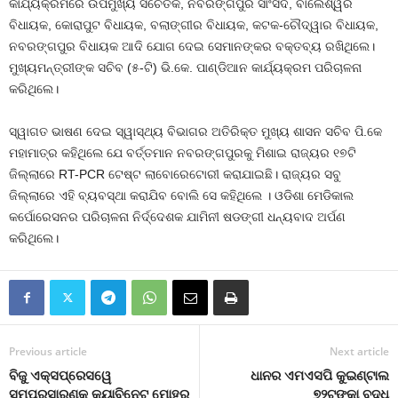
କାର୍ଯ୍ୟକ୍ରମରେ ଉପମୁଖ୍ୟ ସଚେତକ, ନବରଙ୍ଗପୁର ସାଂସଦ, ବାଲେଶ୍ୱର
ବିଧାୟକ, କୋରାପୁଟ ବିଧାୟକ, ବଲାଙ୍ଗୀର ବିଧାୟକ, କଟକ-ଚୌଦ୍ୱାର ବିଧାୟକ,
ନବରଙ୍ଗପୁର ବିଧାୟକ ଆଦି ଯୋଗ ଦେଇ ସେମାନଙ୍କର ବକ୍ତବ୍ୟ ରଖିଥିଲେ।
ମୁଖ୍ୟମନ୍ତ୍ରୀଙ୍କ ସଚିବ (୫-ଟି) ଭି.କେ. ପାଣ୍ଡିଆନ କାର୍ଯ୍ୟକ୍ରମ ପରିଚାଳନା
କରିଥିଲେ।
ସ୍ୱାଗତ ଭାଷଣ ଦେଇ ସ୍ୱାସ୍ଥ୍ୟ ବିଭାଗର ଅତିରିକ୍ତ ମୁଖ୍ୟ ଶାସନ ସଚିବ ପି.କେ
ମହାମାତ୍ର କହିଥିଲେ ଯେ ବର୍ତ୍ତମାନ ନବରଙ୍ଗପୁରକୁ ମିଶାଇ ରାଜ୍ୟର ୧୭ଟି
ଜିଲ୍ଲାରେ RT-PCR ଟେଷ୍ଟ ଲାବୋରେଟୋରୀ କରାଯାଇଛି। ରାଜ୍ୟର ସବୁ
ଜିଲ୍ଲାରେ ଏହି ବ୍ୟବସ୍ଥା କରାଯିବ ବୋଲି ସେ କହିଥିଲେ । ଓଡିଶା ମେଡିକାଲ
କର୍ପୋରେସନର ପରିଚାଳନା ନିର୍ଦ୍ଦେଶକ ଯାମିନୀ ଷଡଙ୍ଗୀ ଧନ୍ୟବାଦ ଅର୍ପଣ
କରିଥିଲେ।
Previous article
Next article
ବିଜୁ ଏକ୍ସପ୍ରେସୱେ
ଧାନର ଏମଏସପି କୁଇଣ୍ଟାଲ
ସମ୍ପ୍ରସାରଣକୁ କ୍ୟାବିନେଟ୍‍ ମୋହର
୭୨ଟଙ୍କା ବୃଦ୍ଧି