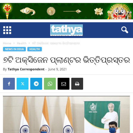
Home
Health
୭ଟି ଅକ୍ସିଜେନ ପ୍ଲାଣ୍ଟର ଭିତ୍ତିପ୍ରସ୍ତର
NEWS IN ODIA
HEALTH
୭ଟି ଅକ୍ସିଜେନ ପ୍ଲାଣ୍ଟର ଭିତ୍ତିପ୍ରସ୍ତର
By
Tathya Correspondent
-
June 9, 2021