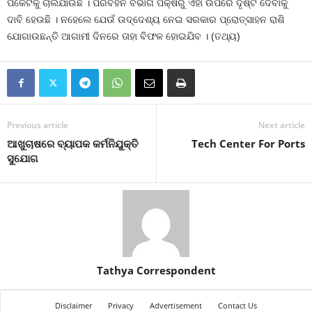
ପକେଟକୁ ଚାଲିଯାଉଛି । ପରିବହନ ବିଭାଗ ପକ୍ଷରୁ ଏହା ଉପରେ ଦୃଷ୍ଟି ଦେବାକୁ
ଦାବି ହେଉଛି । ନହେଲେ ଯେଉଁ ଉଦ୍ଦେଶ୍ୟ ନେଇ ସରକାର ପ୍ରୋତ୍ସାହନ ରାଶି
ଯୋଗାଉଛନ୍ତି ଆଗାମୀ ଦିନରେ ତାହା ବିଫଳ ହୋଇଯିବ । (ତଥ୍ୟ)
Previous article
Next article
ଆଖୁଚାଷରେ ବ୍ୟାପକ କର୍ମନିଯୁକ୍ତି
Tech Center For Ports
ସୁଯୋଗ
Tathya Correspondent
Disclaimer
Privacy
Advertisement
Contact Us