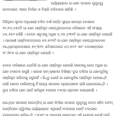
ପର୍ଯ୍ୟାୟରେ ଇ-ଯାନ ଉପରେ ଗୁରୁତ୍ୱ
ଦେବାପରେ ଏହାର ନିର୍ମାଣ ଓ ବିକ୍ରି ବଢିବାରେ ଲାଗିଛି ।
ମିଳିଥିବା ସୂଚନା ଅନୁଯାୟୀ ଚଳିତ ବର୍ଷ ମାର୍ଚ୍ଚ ସୁଦ୍ଧା ସମଗ୍ର ଦେଶରେ
୨୧,୭୦,୪୫୧ଟି ଇ-ଯାନ ପଞ୍ଜିକୃତ ହୋଇଥିବାବେଳେ ଓଡିଶାରେ ଏହି ସଂଖ୍ୟା
୪୫,୬୫୨ ରହିଛି । ତେବେ ସବୁଠାରୁ ଅଧିକ ୪,୬୫,୪୩୨ଟି ଇ-ଯାନ ପଞ୍ଜିକୃତ ହୋଇଛି
। ପଡୋଶୀ ପଶ୍ଚିମବଙ୍ଗରେ ୫୭,୫୧୨ଟି ଇ-ଯାନ ପଞ୍ଜିକୃତ ହୋଇଥିବାବେଳେ
ଆନ୍ଧ୍ରପ୍ରଦେଶରେ ୫୧,୩୨୨, ଛତିଶଗଡରେ ୪୦,୫୧୬ ଏବଂ ଝାଡଖଣ୍ଡରେ
୨୮,୩୯୫ ଇ-ଯାନ ପଞ୍ଜିକୃତ ହୋଇଛି ।
ତେବେ ଓଡିଶାରେ ଯେତିକି ଇ-ଯାନ ପଞ୍ଜିକୃତ ହୋଇଛି ତାହାଠାରୁ ଢେର ଅଧିକ ଇ-
ଯାନ ଚଳାଚଳ କରୁଛି । କାରଣ କମ୍‍ କ୍ଷମତା ବିଶିଷ୍ଟ ଦୁଇ ଚକିଆ ଇ-ଯାନଗୁଡିକୁ
ପଞ୍ଜିକୃତ କରିବାକୁ ପଡୁନାହିଁ । କିନ୍ତୁ ଯେଉଁ ଇ-ଯାନଗୁଡିକ ପଞ୍ଜିକୃତ ହେଉଛନ୍ତି
ସେହି ଯାନର ମାଲିକଙ୍କୁ ହିଁ ରାଜ୍ୟ ସରକାର ପ୍ରୋତ୍ସାହନ ରାଶି ଯୋଗାଉଛନ୍ତି ।
ଦୁଇ ଚକିଆ ଯାନ ପାଇଁ ସର୍ବାଧିକ ୫ହଜାର ଟଙ୍କା ପ୍ରଦାନ କରାଯାଉଛି ।
କେନ୍ଦ୍ର ସରକାର ହାଇବ୍ରିଡ୍‍ ଇ-ଯାନ ନିର୍ମାଣ ଉପରେ ଗୁରୁତ୍ୱ ଦେବା ସହିତ ଫେମ୍‍
ଇଣ୍ଡିଆର ଦ୍ୱିତୀୟ ପର୍ଯ୍ୟାୟରେ ଏଥିପାଇଁ ୧୦ହଜାର କୋଟି ଟଙ୍କାର
ବ୍ୟୟବରାଦ କରିଛନ୍ତି । ୨୦୧୯ ରୁ ଆରମ୍ଭ ହୋଇଥିବା ଏହି ଯୋଜନା ୫ବର୍ଷ ପାଇଁ