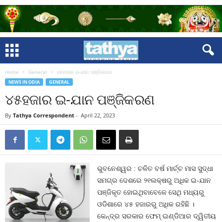
Home
General
୪୫ହଜାର ଇ-ଯାନ ପଞ୍ଜିକରଣ
NEWS IN ODIA
GENERAL
୪୫ହଜାର ଇ-ଯାନ ପଞ୍ଜିକରଣ
By
Tathya Correspondent
-
April 22, 2023
ଭୁବନେଶ୍ୱର : ଚଳିତ ବର୍ଷ ମାର୍ଚ୍ଚ ମାସ ସୁଦ୍ଧା
ସମଗ୍ର ଦେଶରେ ୨୧ଲକ୍ଷରୁ ଅଧିକ ଇ-ଯାନ
ପଞ୍ଜିକୃତ ହୋଇଥିବାବେଳେ ସେଥି ମଧ୍ୟରୁ
ଓଡିଶାରେ ୪୫ ହଜାରରୁ ଅଧିକ ରହିଛି ।
କେନ୍ଦ୍ର ସରକାର ଫେମ୍‍ ଇଣ୍ଡିଆର ଦ୍ୱିତୀୟ