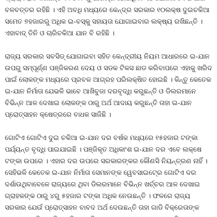
ବଳବତ୍ତର ରହିଛି । ଏହି ଅବଧି ମଧ୍ୟରେ କେନ୍ଦ୍ର ସରକାର ୧୦ଲକ୍ଷ ଦୁଇଚକିଆ
ସମେତ ୭ହଜାରରୁ ଅଧିକ ଇ-ବସ୍‍କୁ ସହାୟତା ଯୋଗାଇବାର ଲକ୍ଷ୍ୟ ରଖିଛନ୍ତି ।
ଏହାବାଦ୍‍ ତିନି ଓ ଚାରିଚକିଆ ଯାନ ବି ରହିଛି ।
ରାଜ୍ୟ ସରକାର ସବସିଡ୍‍ ଯୋଗାଇବା ସହିତ କେନ୍ଦ୍ରୀୟ ନିୟମ ଆଧାରରେ ଇ-ଯାନ
ଉପରୁ ସମ୍ପୂର୍ଣ୍ଣ ପଞ୍ଜିକରଣ ଦେୟ ଓ ସଡକ ଟିକସ ଛାଡ କରିବାପରେ ଏହାକୁ ଖରିଦ
ପାଇଁ ଲୋକଙ୍କ ମଧ୍ୟରେ ପ୍ରବଳ ଆଗ୍ରହ ପରିଲକ୍ଷିତ ହୋଇଛି । କିନ୍ତୁ କେତେକ
ଇ-ଯାନ ନିର୍ମାତା ଯେଭଳି ଭାବେ ଆଖିବୁଜା ଦରବୃଦ୍ଧି କରୁଛନ୍ତି ଓ ଡିଲରମାନେ
ବିଭିନ୍ନ ଆଳ ଦେଖାଇ ଲୋକଙ୍କ ଠାରୁ ଅର୍ଥ ଆଦାୟ କରୁଛନ୍ତି ତାହା ଇ-ଯାନ
ପ୍ରୋତ୍ସାହନ କ୍ଷେତ୍ରରେ ବାଧକ ସାଜିଛି ।
ଗୋଟିଏ ଗୋଟିଏ ଦୁଇ ଚକିଆ ଇ-ଯାନ ଦର ବର୍ଷକ ମଧ୍ୟରେ ୧୫ହଜାର ଟଙ୍କା
ପର୍ଯ୍ୟନ୍ତ ବୃଦ୍ଧି ପାଇଯାଇଛି । ପଞ୍ଜିକୃତ ଅଧିକାଂଶ ଇ-ଯାନ ଦର ଏବେ ଲକ୍ଷେ
ଟଙ୍କା ଉପରେ । ଏହାର ଦର ଉପରେ ସରକାରଙ୍କର କୌଣସି ନିୟନ୍ତ୍ରଣ ନାହିଁ ।
ସେହିଭଳି କେତେକ ଇ-ଯାନ ନିର୍ମାତା ସେମାନଙ୍କ ୱେବସାଇଟ୍‍ରେ ଗୋଟିଏ ଦର
ଦର୍ଶାଉଥିବାବେଳେ ରାଜ୍ୟରେ ଥିବା ଡିଲରମାନେ ବିଭିନ୍ନ ଖର୍ଚ୍ଚର ଆଳ ଦେଖାଇ
ଗ୍ରାହକଙ୍କ ଠାରୁ ୪ରୁ ୫ହଜାର ଟଙ୍କା ଅଧିକ ନେଉଛନ୍ତି । ଫଳରେ ରାଜ୍ୟ
ସରକାର ଯେଉଁ ପ୍ରୋତ୍ସାହନ ବାବଦ ଅର୍ଥ ଦେଉଛନ୍ତି ତାହା ଗାଡି ବିକ୍ରେତାଙ୍କ