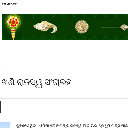
CONTACT
ହ
ଖଣି ରାଜସ୍ୱ ସଂଗ୍ରହ
ଭୁବନେଶ୍ୱର : ଓଡିଶା ସରକାରଙ୍କ ରାଜସ୍ୱ ଆଦାୟର ପ୍ରମୁଖ ଉତ୍ସ ପାଲ