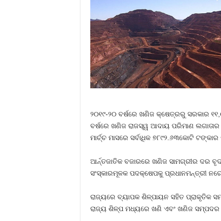
୨୦୧୯-୨୦ ବର୍ଷରେ ଖଣିଜ କ୍ଷେତ୍ରରୁ ସରକାର ୧୧,
ବର୍ଷରେ ଖଣିଜ ରାଜସ୍ୱ ଆଦାୟ ପରିମାଣ ଲଗାତାର ବୃଦ୍
ମାର୍ଚ୍ଚ ମାସରେ ସର୍ବାଧିକ ୭୮୯୨.୬୩କୋଟି ଟଙ୍କା
ଆର୍ନ୍ତଜାତିକ ବଜାରରେ ଖଣିଜ ସାମଗ୍ରୀର ଦର ବୃଦ
ସଂସ୍କାରମୂଳକ ପଦକ୍ଷେପକୁ ପ୍ରଧାନମନ୍ତ୍ରୀ ନରେନ
ରାଜ୍ୟରେ ବ୍ୟାପକ ଶିଳ୍ପାୟନ ସହିତ ପ୍ରାକୃତିକ ସମ
ରାଜ୍ୟ ଶିଳ୍ପ ମଧ୍ୟରେ ଖଣି ଏବଂ ଖଣିଜ ସମ୍ପଦର ମ