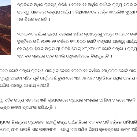
ପ୍ରତିଶତ ଅଧିକ ରାଜସ୍ୱ ମିଳିଛି । ୨୦୨୧-୨୨ ଆର୍ଥିକ ବର୍ଷରେ ରାଜ୍ୟ ସରକ
ରାଜସ୍ୱ ପାଇବାର ଲକ୍ଷ୍ୟଧାର୍ଯ୍ୟ କରିଥିବାବେଳେ ମାର୍ଚ୍ଚ ୩୧ତାରିଖ ସୁଦ୍ଧା
ଏକ ବିରଳ ରେକର୍ଡ ।
୨୦୨୦-୨୧ ବର୍ଷରେ ରାଜ୍ୟ ସରକାର ଖଣିଜ କ୍ଷେତ୍ରରୁ ମାତ୍ର ୧୩,୭୯୧ କୋଟି
ଦୃଷ୍ଟିରେ ରଖି ୨୦୨୧-୨୨ ବର୍ଷରେ ୧୩,୭୦୦ କୋଟି ଟଙ୍କାର ରାଜସ୍ୱ ଧାର୍ଯ୍
ହୋଇଥିବା ହିସାବ ଅନୁଯାୟୀ ମିଳିଛି ମୋଟ୍‍ ୪୮,୪୮୯.୯୮ କୋଟି ଟଙ୍କା । ରାଜ
ଏହା ବଡ ସହାୟକ ହେବ ବୋଲି ଅଧିକାରୀମାନେ ବିଚାରୁଛନ୍ତି ।
୦୨୦ କୋଟି ଟଙ୍କା ରାଜସ୍ୱ ପାଇଥିବାବେଳେ ୨୦୨୦-୨୧ ବର୍ଷରେ ୧୩,୦୦୦ କୋଟି ପାଇବା
ଧି ପାଇବା ସହିତ ପୂର୍ବ ଆର୍ଥିକବର୍ଷ ତୁଳନାରେ ଏହା ୨୫୧.୫୯ ପ୍ରତିଶତ ଅଧିକ ଆଦାୟ ହୋଇ
ର ଖଣିଜ ରାଜସ୍ୱ ଆଦାୟ ହୋଇଛି ।
୍ଧି ସହିତ ରାଜ୍ୟ ସରକାର ଖଣି କ୍ଷେତ୍ରରେ ବ୍ୟାପକ ସଂସ୍କାର ଆଣିବା ଫଳରେ ଏଭଳି 
୍ଦ୍ର ମୋଦୀ ପ୍ରଶଂସା କରିଛନ୍ତି ।
୍ପଦର ନିରନ୍ତର ବ୍ୟବହାର ଯୋଗୁଁ ରାଜ୍ୟ ଅର୍ଥନୀତିରେ ଏକ ବଡ ପରିବର୍ତ୍ତନ ଆସିପାରିଛ
ୋଟ୍‍ ଅଂଶ ହେଉଛି ଏକ ପଞ୍ଚମାଂଶ । ତେଣୁ ଏହା ଖଣିଜ ଶିଳ୍ପ କ୍ଷେତ୍ରରେ ଉଚ୍ଚ ଅଭିବ