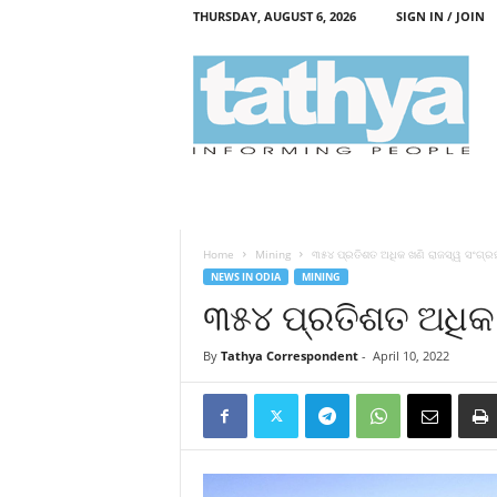
THURSDAY, AUGUST 6, 2026
SIGN IN / JOIN
T
a
t
h
y
a
Home
Mining
୩୫୪ ପ୍ରତିଶତ ଅଧିକ ଖଣି ରାଜସ୍ୱ ସଂଗ୍ର
NEWS IN ODIA
MINING
୩୫୪ ପ୍ରତିଶତ ଅଧିକ 
By
Tathya Correspondent
-
April 10, 2022