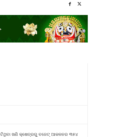
ଟିଥିବା ଖଣି କ୍ଷେତ୍ରରୁ ବଜେଟ୍‍ ଆକଳନର ୩୫୪