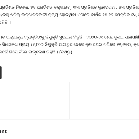
ପ୍ରତିଶତ ନିକେଲ, ୫୧ ପ୍ରତିଶତ ବକ୍ସାଇଟ୍‍, ୩୩ ପ୍ରତିଶତ ଲୁହାପଥର , ୪୩ ପ୍ରତିଶ
େନ୍‍ଲେସ୍‍-ଷ୍ଟିଲ୍‍ ଉତ୍ପାଦନକାରୀ ରାଜ୍ୟ ହୋଇଥିବା ଏଠାରେ ବାର୍ଷିକ ୨୫.୨୭ ମେଟ୍ରିକ ଟନ୍
ଟିଛି ।
 ଅନ୍ୟାନ୍ୟ ବ୍ୟକ୍ତିଙ୍କୁ ନିଯୁକ୍ତି ସୁଯୋଗ ମିଳୁଛି । ୨୦୨୦-୨୧ ଶେଷ ସୁଦ୍ଧା ପାଖପା
େ ସିଧାସଳଖ ପ୍ରାୟ ୨୧,୮୯୦ ନିଯୁକ୍ତି ପାଇଥିବାବେଳେ ଲୁହାପଥର ଖଣିରେ ୨୧,୬୭୦, କ
ସର୍ଭେ ରିପୋର୍ଟରେ ଉଲ୍ଲେଖ ରହିଛି । (ତଥ୍ୟ)
ent