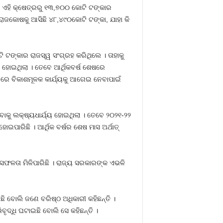
ାର ଏହି କ୍ଷେତ୍ରରୁ ୧୩,୭୦୦ କୋଟି ଟଙ୍କାର
 ରାଜକୋଷକୁ ଆସିଛି ୪୮,୪୯୦କୋଟି ଟଙ୍କା, ଯାହା କି
 ଟଙ୍କାର ରାଜସ୍ୱ ସଂଗ୍ରହ କରିଥିଲେ । ତାହାକୁ
ୟ ହୋଇଥିଲା । ତେବେ ଆର୍ଥିକବର୍ଷ ଶେଷରେ
୍ୟରେ ବିକାଶମୂଳକ କାର୍ଯ୍ୟକୁ ଆଗେଇ ନେବାପାଇଁ
କୁ ଲକ୍ଷ୍ୟଧାର୍ଯ୍ୟ ହୋଇଥିଲା । ତେବେ ୨୦୨୧-୨୨
ପାରିଛି । ଆର୍ଥିକ ବର୍ଷର ଶେଷ ମାସ ଅର୍ଥାତ୍‍
ସଫଳତା ମିଳିପାରିଛି । ରାଜ୍ୟ ସରକାରଙ୍କ ଏଭଳି
ି ବୋଲି ଜଣେ ବରିଷ୍ଠ ଅଧିକାରୀ କହିଛନ୍ତି ।
ୃଦ୍ଧି ଘଟାଇଛି ବୋଲି ସେ କହିଛନ୍ତି ।