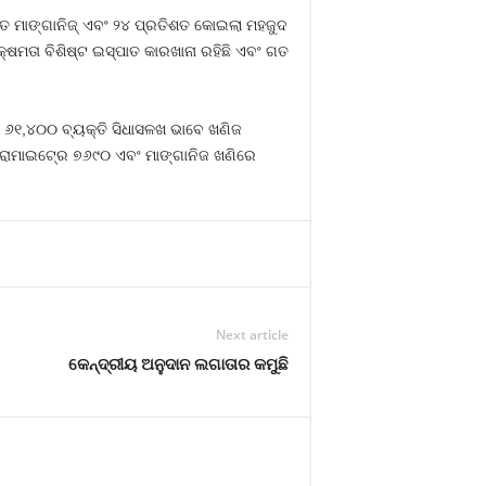
ତ ମାଙ୍ଗାନିଜ୍‍ ଏବଂ ୨୪ ପ୍ରତିଶତ କୋଇଲା ମହଜୁଦ
‍ କ୍ଷମତା ବିଶିଷ୍ଟ ଇସ୍ପାତ କାରଖାନା ରହିଛି ଏବଂ ଗତ
ଖି ୬୧,୪୦୦ ବ୍ୟକ୍ତି ସିଧାସଳଖ ଭାବେ ଖଣିଜ
୍ରୋମାଇଟ୍‍ରେ ୭୬୯୦ ଏବଂ ମାଙ୍ଗାନିଜ ଖଣିରେ
Next article
କେନ୍ଦ୍ରୀୟ ଅନୁଦାନ ଲଗାତାର କମୁଛି