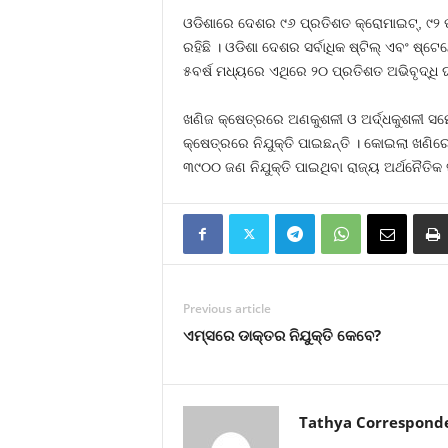
ଓଡିଶାରେ ଦେଶର ୯୬ ପ୍ରତିଶତ କ୍ରୋମାଇଟ୍‍, ୯୨ 
ରହିଛି । ଓଡିଶା ଦେଶର ସର୍ବାଧିକ ଷ୍ଟିଲ୍‍ ଏବଂ ଷ୍ଟ
୫ବର୍ଷ ମଧ୍ୟରେ ଏଥିରେ ୨୦ ପ୍ରତିଶତ ଅଭିବୃଦ୍ଧି ଘ
ଖଣିଜ କ୍ଷେତ୍ରରେ ଅଣକୁଶଳୀ ଓ ଅର୍ଦ୍ଧକୁଶଳୀ ସମେତ
କ୍ଷେତ୍ରରେ ନିଯୁକ୍ତି ପାଇଛନ୍ତି । କୋଇଲା ଖଣିର
୩୯୦୦ ଜଣ ନିଯୁକ୍ତି ପାଇଥିବା ରାଜ୍ୟ ଅର୍ଥନୈତିକ 
Previous article
ଏମ୍‍ସରେ ଡାକ୍ତର ନିଯୁକ୍ତି କେବେ?
Tathya Correspond