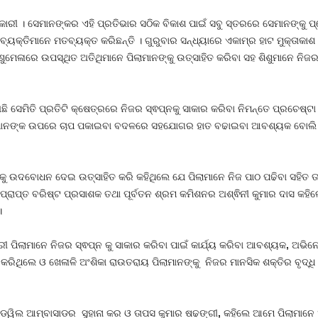
ଧିକାରୀ । ସେମାନଙ୍କର ଏହି ପ୍ରତିଭାର ସଠିକ ବିକାଶ ପାଇଁ ସବୁ ସ୍ତରରେ ସେମାନଙ୍କୁ
୍ୟକ୍ତିମାନେ ମତବ୍ୟକ୍ତ କରିଛନ୍ତି । ଗୁରୁବାର ସନ୍ଧ୍ୟାରେ ଏକାମ୍ର ହାଟ ମୁକ୍ତାକାଶ
ମେଳାରେ ଉପସ୍ଥିତ ଅତିଥିମାନେ ପିଲାମାନଙ୍କୁ ଉତ୍ସାହିତ କରିବା ସହ ଶିଶୁମାନେ ନିଜର 
ଛି ସେମିତି ପ୍ରତିଟି କ୍ଷେତ୍ରରେ ନିଜର ସ୍ଵପ୍ନକୁ ସାକାର କରିବା ନିମନ୍ତେ ପ୍ରଚେଷ୍
ପିଲାମାନଙ୍କ ଉପରେ ଚାପ ପକାଇବା ବଦଳରେ ସହଯୋଗର ହାତ ବଢାଇବା ଆବଶ୍ୟକ ବୋଲି
 ଉଦବୋଧନ ଦେଇ ଉତ୍ସାହିତ କରି କହିଥିଲେ ଯେ ପିଲାମାନେ ନିଜ ପାଠ ପଢିବା ସହିତ ତାଙ୍
ାପ୍ତ ବରିଷ୍ଟ ପ୍ରସାଶକ ତଥା ପୂର୍ବତନ ଶ୍ରମ କମିଶନର ଅଶ୍ଵିନୀ କୁମାର ଦାସ କହିଲ
।
ୀ ପିଲାମାନେ ନିଜର ସ୍ଵପ୍ନ କୁ ସାକାର କରିବା ପାଇଁ କାର୍ଯ୍ୟ କରିବା ଆବଶ୍ୟକ
,
ଅଭିନେତ
କରିଥିଲେ ଓ ଖେଳାଳି ଅଂଶିକା ରାଉତରାୟ ପିଲାମାନଙ୍କୁ ନିଜର ମାନସିକ ଶକ୍ତିର ବୃଦ୍ଧ
ଗୁଡୱିଲ ଆମ୍ବାସାଡର ସୁହାନା କର
ଓ ତାପସ କୁମାର ଷଢଙ୍ଗୀ
,
କହିଲେ ଆମେ ପିଲାମାନେ ଏ