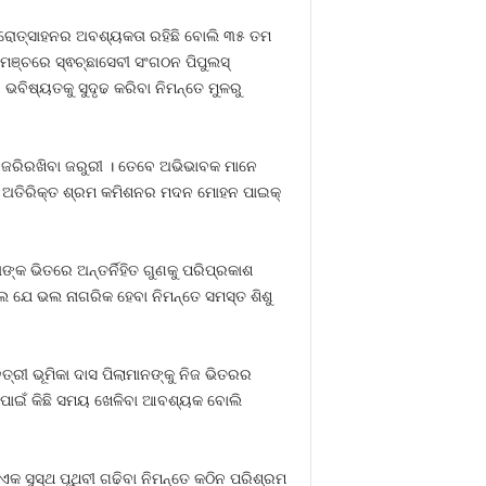
 ପ୍ରୋତ୍ସାହନର ଅବଶ୍ୟକତା ରହିଛି ବୋଲି ୩୫ ତମ
 ମଞ୍ଚରେ ସ୍ଵଚ୍ଛାସେବୀ ସଂଗଠନ ପିପୁଲସ୍
ଭବିଷ୍ୟତକୁ ସୁଦୃଢ କରିବା ନିମନ୍ତେ ମୁଳରୁ
ଟା ଜରିରଖିବା ଜରୁରୀ । ତେବେ ଅଭିଭାବକ ମାନେ
 ଅତିରିକ୍ତ ଶ୍ରମ କମିଶନର ମଦନ ମୋହନ ପାଇକ୍
କ ଭିତରେ ଅନ୍ତର୍ନିହିତ ଗୁଣକୁ ପରିପ୍ରକାଶ
େ ଯେ ଭଲ ନାଗରିକ ହେବା ନିମନ୍ତେ ସମସ୍ତ ଶିଶୁ
୍ରୀ ଭୂମିକା ଦାସ ପିଲାମାନଙ୍କୁ ନିଜ ଭିତରର
ି ପାଇଁ କିଛି ସମୟ ଖେଳିବା ଆବଶ୍ୟକ ବୋଲି
କ ସୁସ୍ଥ ପୃଥିବୀ ଗଢିବା ନିମନ୍ତେ କଠିନ ପରିଶ୍ରମ