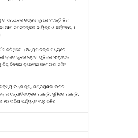
ର ସମ୍ପାଦକ ରଞ୍ଜନ କୁମାର ମହାନ୍ତି ନିଜ
ା ଆମ ସମସ୍ତଙ୍କର ଦାୟିତ୍ଵ ଓ କର୍ତ୍ତବ୍ୟ ।
।
 ଅର୍ପଣ କରିଥିଲେ । ଅନ୍ୟମାନଙ୍କ ମଧ୍ୟରେ
ୀ କ୍ଲବ ଭୁବନେଶ୍ବର ୟୁନିକର ସମ୍ପାଦକ
 ଶିଶୁ ଦିବସର ଶୁଭେଚ୍ଛା ଜଣେଇବା ସହିତ
କ୍ଷ୍ୟ ଡାନ୍ସ ଗୃପ୍
,
ଗଣ୍ଡମୁଣ୍ଡା ଉଚ୍ଚ
ିକକ୍ ର ଜ୍ୟୋତିଶଙ୍କର ମହାନ୍ତି
,
ସୁମିତ୍ରା ମହାନ୍ତି
,
 ୨୦ ତାରିଖ ପର୍ଯ୍ୟନ୍ତ ଚାଲୁ ରହିବ।