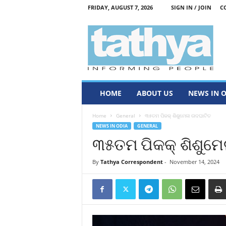
FRIDAY, AUGUST 7, 2026
SIGN IN / JOIN
C
T
a
t
h
y
a
HOME
ABOUT US
NEWS IN 
Home
General
୩୫ତମ ପିକକ୍ ଶିଶୁମେଳା ଉଦଘାଟିତ
NEWS IN ODIA
GENERAL
୩୫ତମ ପିକକ୍ ଶିଶୁମ
By
Tathya Correspondent
-
November 14, 2024