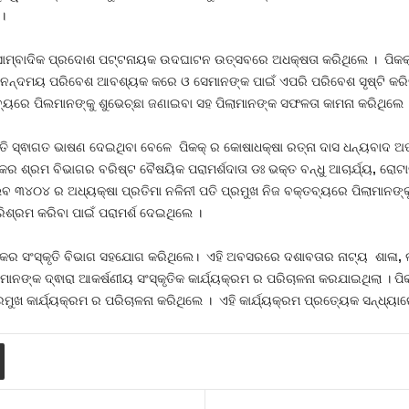
।
 ସାମ୍ବାଦିକ ପ୍ରଦୋଶ ପଟ୍ଟନାୟକ ଉଦଘାଟନ ଉତ୍ସବରେ ଅଧକ୍ଷତା କରିଥିଲେ । ପିକକ୍ 
ଅନନ୍ଦମୟ ପରିବେଶ ଆବଶ୍ୟକ କରେ ଓ ସେମାନଙ୍କ ପାଇଁ ଏପରି ପରିବେଶ ସୃଷ୍ଟି କରିବ
୍ୟରେ ପିଲମାନଙ୍କୁ ଶୁଭେଚ୍ଛା ଜଣାଇବା ସହ ପିଲାମାନଙ୍କ ସଫଳତା କାମନା କରିଥିଲେ 
ଧା ମହାନ୍ତି ସ୍ଵାଗତ ଭାଷଣ ଦେଇଥିବା ବେଳେ ପିକକ୍ ର କୋଷାଧକ୍ଷା ରତ୍ନା ଦାସ ଧନ୍ୟବାଦ
ର ଶ୍ରମ ବିଭାଗର ବରିଷ୍ଟ ବୈଷୟିକ ପରାମର୍ଶଦାତା ଡଃ ଭକ୍ତ ବନ୍ଧୁ ଆଚାର୍ଯ୍ୟ
,
ରୋଟାର
୩୪୦୪ ର ଅଧ୍ୟକ୍ଷା ପ୍ରତିମା ନଳିନୀ ପତି ପ୍ରମୁଖ ନିଜ ବକ୍ତବ୍ୟରେ ପିଲାମାନଙ୍କୁ
ରିଶ୍ରମ କରିବା ପାଇଁ ପରାମର୍ଶ ଦେଇଥିଲେ ।
ଙ୍କର ସଂସ୍କୃତି ବିଭାଗ ସହଯୋଗ କରିଥିଲେ। ଏହି ଅବସରରେ ଦଶାବତାର ନାଟ୍ୟ ଶାଳା
,
ଲ
 ମାନଙ୍କ ଦ୍ଵାରା ଆକର୍ଷଣୀୟ ସଂସ୍କୃତିକ କାର୍ଯ୍ୟକ୍ରମ ର ପରିଚାଳନା କରଯାଇଥିଲା । ପ
ୁଖ କାର୍ଯ୍ୟକ୍ରମ ର ପରିଚାଳନା କରିଥିଲେ । ଏହି କାର୍ଯ୍ୟକ୍ରମ ପ୍ରତ୍ୟେକ ସନ୍ଧ୍ୟାରେ