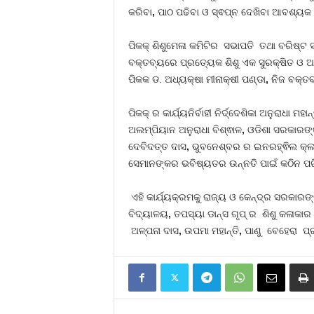
କରିବା
,
ପାଠ ପଢିବା ଓ ସ୍ଵପ୍ନ ଦେଖିବା ଆବଶ୍ୟକ 
ପିକକ୍ ଶିଶୁମେଳା କମିଟିର ସଭାପତି ତଥା ବରିଷ୍ଟ
ବକ୍ତବ୍ୟରେ ପ୍ରତ୍ୟେକ ଶିଶୁ ଏକ ସୁରକ୍ଷିତ ଓ 
ପିକକ ଡ. ଅଧ୍ୟକ୍ଷା ମୀନାକ୍ଷୀ ପଣ୍ଡା
,
ନିଜ ବକ୍ତବ
ପିକକ୍ ର କାର୍ଯ୍ୟନିର୍ବାହୀ ନିର୍ଦ୍ଦେଶିକା ଅନୁରା
ଅଲମ୍ପିୟାନ ଅନୁରାଧା ବିଶ୍ଵାଳ
,
ଓଡିଶା ସରକାରଙ୍କ
ଦେବିଦତ୍ତ ଦାସ
,
ଭୁବନେଶ୍ବର ର ଇନରହ୍ଵିଲ କ୍ଲବ 
ସେମାନଙ୍କର ଭବିଷ୍ୟତର ଉନ୍ନତି ପାଇଁ କଠିନ ପ
ଏହି କାର୍ଯ୍ୟକ୍ରମକୁ ରାଜ୍ୟ ଓ କେନ୍ଦ୍ର ସରକାର
ବିଦ୍ୟାଳୟ
,
ତପସ୍ୟା ଡାନ୍ସ ଗୃପ୍ ର ଶିଶୁ କଳାକାର
ଅଳ୍ପନା ଦାସ
,
ଉପମା ମହାନ୍ତି
,
ପାଣୁ ବେହେରା ପ୍ରମ