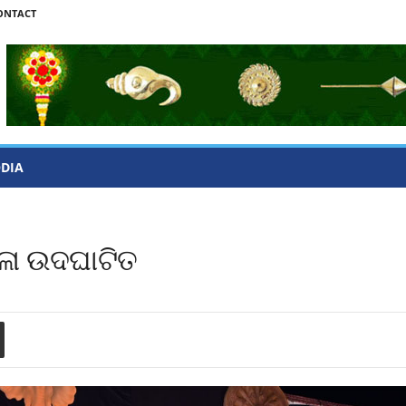
ONTACT
ODIA
େଳା ଉଦଘାଟିତ