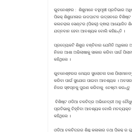
ଭୁବନେଶ୍ଵର : ଶିଶୁମାନେ ବହୁମୂଖୀ ପ୍ରତିଭାର ଅ
ପିକକ୍ ଶିଶୁମେଳାର ଉଦଘାଟନ ଉତ୍ସବରେ ବିଶିଷ୍ଟ ବ
କଲଚରାଲ ସେଣ୍ଟର (ପିକକ୍) ଦ୍ଵାରା ଆୟୋଜିତ ଶିଶୁ
ଯତ୍ନବାନ ହେବା ଆବଶ୍ୟକ ବୋଲି କହିଛନ୍ତି ।
ପ୍ରତ୍ୟେକଟି ଶିଶୁର ବଞ୍ଚିବାର ଯେମିତି ଅଧିକାର ଅ
ନିଜର ଆଶା ଅଭିଲାଷାକୁ ସାକାର କରିବା ପାଇଁ 
କହିଥିଲେ ।
ଭୁବନେଶ୍ଵରର ମେୟର ସୁଲୋଚନା ଦାଶ ପିଲାମାନଙ୍କୁ
କରିବା ପାଇଁ ସୁଯୋଗ ପାଇବା ଆବଶ୍ୟକ । ଅବସରପ୍ର
ନିଜର ସ୍ଵପ୍ନକୁ ପୁରଣ କରିବାକୁ ଚେଷ୍ଟା କରନ୍ତୁ 
ବିଶିଷ୍ଟ ଓଡିଆ ଚଳଚିତ୍ର ଅଭିନେତ୍ରୀ ଅନୁ ଚୌଧୁର
ପ୍ରତିଭାକୁ ଚିହ୍ନିବା ଆବଶ୍ୟକ ବୋଲି ମତବ୍ୟକ୍ତ 
କହିଥିଲେ ।
ଓଡିଆ ଚଳଚିତ୍ରର ଶିଶୁ କଳାକାର ତଥା ପିକକ୍ ର 