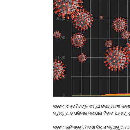
କରୋନା ସଂକ୍ରମିତଙ୍କ ସଂଖ୍ୟା ରାଜ୍ୟରେ ୩ ଲକ୍ଷ 
ସ୍ୱାସ୍ଥ୍ୟ ଓ ପରିବାର କଲ୍ୟାଣ ବିଭାଗ ପକ୍ଷରୁ ସ
କରୋନା ତାଲିକାରେ ଖୋରଧା ଜିଲ୍ଲା ସବୁଠାରୁ ଆଗର