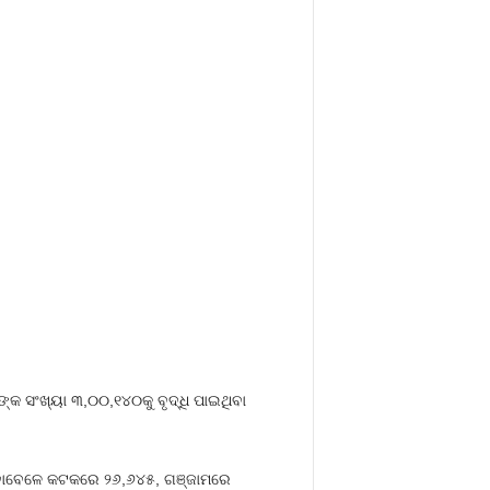
୍କ ସଂଖ୍ୟା ୩,୦୦,୧୪୦କୁ ବୃଦ୍ଧି ପାଇଥିବା
ଇଥିବାବେଳେ କଟକରେ ୨୬,୬୪୫, ଗଞ୍ଜାମରେ