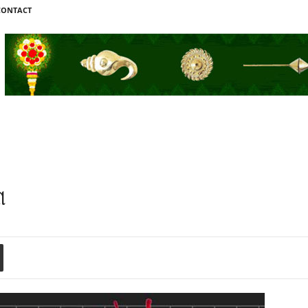
CONTACT
ା