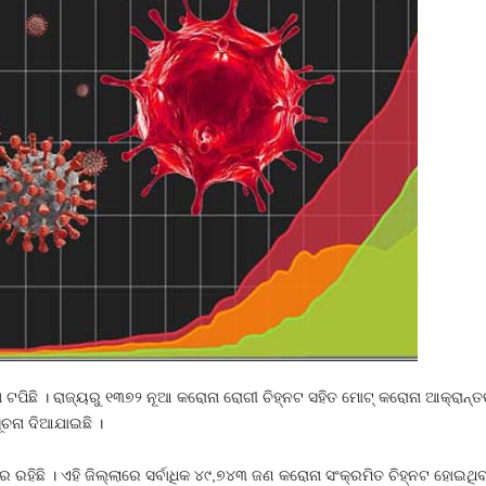
ଟପିଛି । ରାଜ୍ୟରୁ ୧୩୭୨ ନୂଆ କରୋନା ରୋଗୀ ଚିହ୍ନଟ ସହିତ ମୋଟ୍‍ କରୋନା ଆକ୍ରାନ୍ତଙ
ୂଚନା ଦିଆଯାଇଛି ।
େ ରହିଛି । ଏହି ଜିଲ୍ଲାରେ ସର୍ବାଧିକ ୪୯,୭୪୩ ଜଣ କରୋନା ସଂକ୍ରମିତ ଚିହ୍ନଟ ହୋ