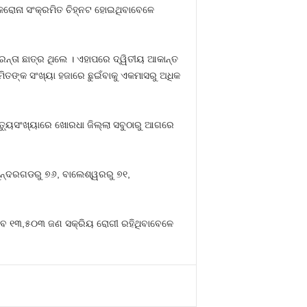
ରୋନା ସଂକ୍ରମିତ ଚିହ୍ନଟ ହୋଇଥିବାବେଳେ
୍ତା ଛାତ୍ର ଥିଲେ । ଏହାପରେ ଦ୍ୱିତୀୟ ଆକାନ୍ତ
ିତଙ୍କ ସଂଖ୍ୟା ହଜାରେ ଛୁଇଁବାକୁ ଏକମାସରୁ ଅଧିକ
ୃତ୍ୟୁସଂଖ୍ୟାରେ ଖୋରଧା ଜିଲ୍ଲା ସବୁଠାରୁ ଆଗରେ
ସୁନ୍ଦରଗଡରୁ ୭୬, ବାଲେଶ୍ୱରରୁ ୭୧,
 ଏବେ ୧୩,୫୦୩ ଜଣ ସକ୍ରିୟ ରୋଗୀ ରହିଥିବାବେଳେ