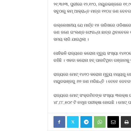
୨୧,୩୬୩, ପୁରୀରେ ୧୨,୧୯୦, ମୟୁରଭଞ୍ଜରେ ୧୧,
ସବୁଠାରୁ କମ୍‍ ଆକ୍ରାନ୍ତ ମାତ୍ର ୧୧୦୪ ଜଣ ଦେବଗ
ଉଲ୍ଲେଖନୀୟ ଯେ ମାର୍ଚ୍ଚ ୧୫ ତାରିଖରେ ଓଡିଶାର
ଜଣ ଜଣେ ଇଂଲଣ୍ଡ ଫେରନ୍ତା ଛାତ୍ର ଥିବାବେଳେ ତୃ
ସମୟ ଲାଗି ଯାଇଥିଲା ।
ସେହିଭଳି ରାଜ୍ୟରେ କରୋନା ମୃତ୍ୟୁ ସଂଖ୍ୟା ୧୪୧
ରହିଛି । ଏକଦା କରୋନା ହବ୍‍ ପାଲଟିଥିବା ଗଞ୍ଜାମକ
ରାଜ୍ୟରେ ମୋଟ୍‍ ୧୪୧୦ କରୋନା ମୃତ୍ୟୁ ମଧ୍ୟରୁ ଖ
ମୟୁରଭଞ୍ଜରୁ ୬୭ ଜଣ ମରିଛନ୍ତି । ତେବେ ଦେବଗଡ ଜ
ରାଜ୍ୟରେ ମୋଟ୍‍ ସଂକ୍ରମିତଙ୍କ ସଂଖ୍ୟା ୩ଲକ୍ଷ 
୪୮,୮୮,୫୦୯ ଟି ନମୂନା ପରୀକ୍ଷା ହୋଇଛି । ମୋଟ୍‍ 