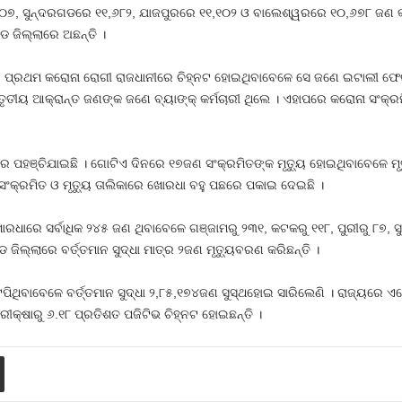
୯୦୭, ସୁନ୍ଦରଗଡରେ ୧୧,୬୮୨, ଯାଜପୁରରେ ୧୧,୧୦୨ ଓ ବାଲେଶ୍ୱରରେ ୧୦,୬୭୮ ଜଣ କ
ଡ ଜିଲ୍ଲାରେ ଅଛନ୍ତି ।
େ ପ୍ରଥମ କରୋନା ରୋଗୀ ରାଜଧାନୀରେ ଚିହ୍ନଟ ହୋଇଥିବାବେଳେ ସେ ଜଣେ ଇଟାଲୀ ଫେରନ
ତୀୟ ଆକ୍ରାନ୍ତ ଜଣଙ୍କ ଜଣେ ବ୍ୟାଙ୍କ୍‍ କର୍ମଚାରୀ ଥିଲେ । ଏହାପରେ କରୋନା ସଂକ୍ରମ
୦ରେ ପହଞ୍ଚିଯାଇଛି । ଗୋଟିଏ ଦିନରେ ୧୭ଜଣ ସଂକ୍ରମିତଙ୍କ ମୃତ୍ୟୁ ହୋଇଥିବାବେଳେ ମ
ୁ ସଂକ୍ରମିତ ଓ ମୃତ୍ୟୁ ତାଲିକାରେ ଖୋରଧା ବହୁ ପଛରେ ପକାଇ ଦେଇଛି ।
ୋରଧାରେ ସର୍ବାଧିକ ୨୪୫ ଜଣ ଥିବାବେଳେ ଗଞ୍ଜାମରୁ ୨୩୧, କଟକରୁ ୧୧୮, ପୁରୀରୁ ୮୭, 
ିଲ୍ଲାରେ ବର୍ତ୍ତମାନ ସୁଦ୍ଧା ମାତ୍ର ୨ଜଣ ମୃତ୍ୟୁବରଣ କରିଛନ୍ତି ।
ଟପିଥିବାବେଳେ ବର୍ତ୍ତମାନ ସୁଦ୍ଧା ୨,୮୫,୧୭୪ଜଣ ସୁସ୍ଥହୋଇ ସାରିଲେଣି । ରାଜ୍ୟରେ
ପରୀକ୍ଷାରୁ ୬.୧୮ ପ୍ରତିଶତ ପଜିଟିଭ ଚିହ୍ନଟ ହୋଇଛନ୍ତି ।