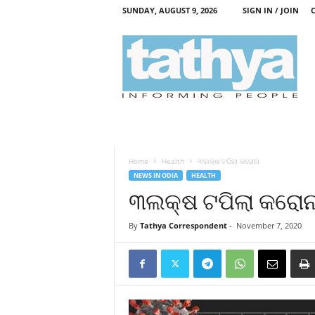
SUNDAY, AUGUST 9, 2026
SIGN IN / JOIN
T
a
t
h
y
a
Home
Health
୩ଲକ୍ଷ ଟପିଲା କରୋନା
NEWS IN ODIA
HEALTH
୩ଲକ୍ଷ ଟପିଲା କରୋନ
By
Tathya Correspondent
-
November 7, 2020