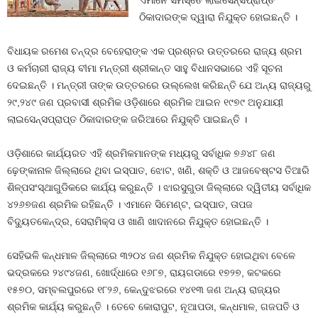
ଏମାନେ ସମସ୍ତେ ଲାଇସେନ୍ସପ୍ରାପ୍ତ
ଠିକାଦାରଙ୍କ ଦ୍ୱାରା ନିଯୁକ୍ତ ହୋଇଛନ୍ତି ।
ବିଧାୟକ ରମେଶ ଚନ୍ଦ୍ର ବେହେରାଙ୍କ ଏକ ପ୍ରଶ୍ନର ଉତ୍ତରରେ ରାଜ୍ୟ ଶ୍ରମ
ଓ କର୍ମଚାରୀ ରାଜ୍ୟ ବୀମା ମନ୍ତ୍ରୀ ଶ୍ରୀକାନ୍ତ ସାହୁ ବିଧାନସଭାରେ ଏହି ସୂଚନା
ଦେଇଛନ୍ତି । ମନ୍ତ୍ରୀ ତାଙ୍କ ଉତ୍ତରରେ ଉଲ୍ଲେଖ କରିଛନ୍ତି ଯେ ଅନ୍ୟ ରାଜ୍ୟରୁ
୨୯,୨୪୯ ଜଣ ପ୍ରବାସୀ ଶ୍ରମିକ ଓଡ଼ିଶାରେ ଶ୍ରମିକ ଆଇନ ୧୯୭୯ ଅନୁଯାୟୀ
ଲାଇସେନ୍ସପ୍ରାପ୍ତ ଠିକାଦାରଙ୍କ ଜରିଆରେ ନିଯୁକ୍ତି ପାଇଛନ୍ତି ।
ଓଡ଼ିଶାରେ କାର୍ଯ୍ୟରତ ଏହି ଶ୍ରମିକମାନଙ୍କ ମଧ୍ୟରୁ ସର୍ବାଧିକ ୭୬୪୮ ଜଣ
ଢ଼େଙ୍କାନାଳ ଜିଲ୍ଲାରେ ଥିବା ଇସ୍ପାତ, ଝୋଟ, ଖଣି, ଶକ୍ତି ଓ ଆଜବେଷ୍ଟସ ତିଆରି
ଶିଳ୍ପସଂସ୍ଥାଗୁଡିକରେ କାର୍ଯ୍ୟ କରୁଛନ୍ତି । ଝାରସୁଗୁଡା ଜିଲ୍ଲାରେ ଦ୍ୱିତୀୟ ସର୍ବାଧିକ
୪୨୬୭ଜଣ ଶ୍ରମିକ ରହିଛନ୍ତି । ଏମାନେ ସିମେଣ୍ଟ, ଇସ୍ପାତ, ତାପଜ
ବିଦ୍ୟୁତକେନ୍ଦ୍ର, ସେରାମିକ୍ସ ଓ ଖାଣି ଖାଦାନରେ ନିଯୁକ୍ତ ହୋଇଛନ୍ତି ।
ସେହିଭଳି କନ୍ଧମାଳ ଜିଲ୍ଲାରେ ୩୨୦୪ ଜଣ ଶ୍ରମିକ ନିଯୁକ୍ତ ହୋଇଥିବା ବେଳେ
ଭଦ୍ରକରେ ୨୪୯୪ଜଣ, ଖୋର୍ଦ୍ଧାରେ ୧୬୮୭, ରାୟଗଡାରେ ୧୭୨୭, କଟକରେ
୧୫୭୦, ସମ୍ବଲପୁରରେ ୧୮୨୬, କେନ୍ଦୁଝରରେ ୧୪୧୩ ଜଣ ଅନ୍ୟ ରାଜ୍ୟର
ଶ୍ରମିକ କାର୍ଯ୍ୟ କରୁଛନ୍ତି । ତେବେ କୋରାପୁଟ, ନୂଆପଡା, କନ୍ଧମାଳ, ଗଜପତି ଓ