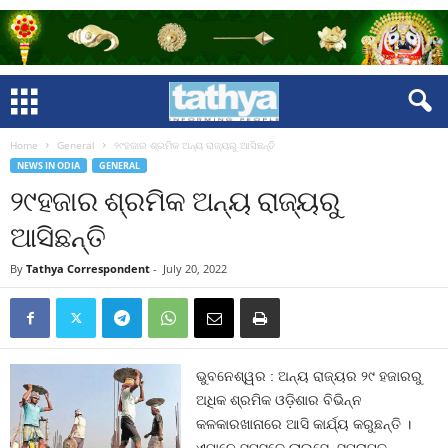
Home
General
୨୯ହଜାର ଶ୍ରମିକ ଅନ୍ୟ ରାଜ୍ୟରୁ ଆସିଛନ୍ତି
NEWS IN ODIA
GENERAL
୨୯ହଜାର ଶ୍ରମିକ ଅନ୍ୟ ରାଜ୍ୟରୁ
ଆସିଛନ୍ତି
By
Tathya Correspondent
-
July 20, 2022
ଭୁବନେଶ୍ୱର : ଅନ୍ୟ ରାଜ୍ୟର ୨୯ ହଜାରରୁ
ଅଧିକ ଶ୍ରମିକ ଓଡ଼ିଶାର ବିଭିନ୍ନ
କଳକାରଖାନାରେ ଆସି କାର୍ଯ୍ୟ କରୁଛନ୍ତି ।