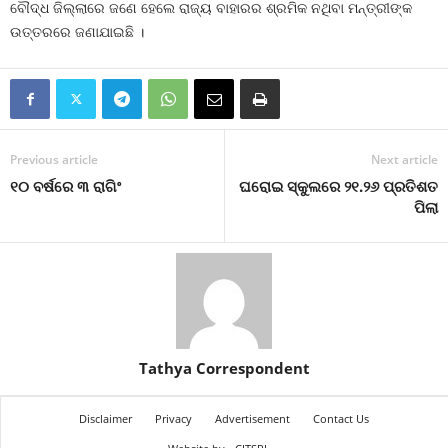
ବୌଦ୍ଧ ଜିଲ୍ଲାରେ ଜଣେ ହେଲେ ରାଜ୍ୟ ବାହାରର ଶ୍ରମିକ ନଥିବା ମନ୍ତ୍ରୀଙ୍କ
ଉତ୍ତରରେ ଜଣାଯାଇଛି ।
Previous article
Next article
୧୦ ବର୍ଷରେ ୩ ରାଗିଂ
ଘରୋଇ ସ୍କୁଲରେ ୨୧.୨୬ ପ୍ରତିଶତ
ପିଲା
Tathya Correspondent
Disclaimer
Privacy
Advertisement
Contact Us