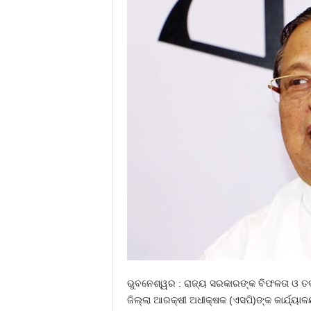
ଭୁବନେଶ୍ୱର : ରାଜ୍ୟ ସରକାରଙ୍କ ବିଫଳତା ଓ ତଦ
ଜିଲ୍ଲା ଆରକ୍ଷୀ ଅଧୀକ୍ଷକ (ଏସପି)ଙ୍କ କାର୍ଯ୍ୟ