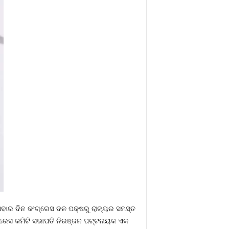
ମବାର ଦିନ କଂଗ୍ରେସ ଦଳ ପକ୍ଷରୁ ରାଜ୍ୟର ସମସ୍ତ
ଗ୍ରେସ କମିଟି ସଭାପତି ନିରଞ୍ଜନ ପଟ୍ଟନାୟକ ଏକ