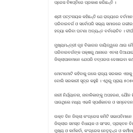
ପ୍ରେସ ବିଜ୍ଞପ୍ତିରେ ପ୍ରକାଶ କରିଛନ୍ତି ।
ଶ୍ରୀ ପଟ୍ଟନାୟକ କହିଛନ୍ତି ଯେ ରାଜ୍ୟରେ ବର୍ତମା
ପରିବାରବର୍ଗ ଓ ସର୍ବୋପରି ସଭ୍ୟ ସମାଜରେ ଗଭୀର ଚି
ହତ୍ୟା କରିବା ଘଟଣା ଅତ୍ୟନ୍ତ ବର୍ବରୋଚିତ । ଦୀର୍ଘ
ମୁଖ୍ୟମନ୍ତ୍ରୀ ଗୃହ ବିଭାଗର ଦାୟିତ୍ୱରେ ଥାଇ 
ପରିବାରବର୍ଗଙ୍କ ପକ୍ଷରୁ ଥାନାରେ ଏତଲା ଦିଆଯା
ଜିଲ୍ଲାପାଳମାନେ ଯେପରି ତତ୍ପରତା ଦେଖାଇବା କଥା ତା
ମୋଟାମୋଟି କହିବାକୁ ଗଲେ ରାଜ୍ୟ ସରକାର ଏହାକୁ 
ବୋଲି ସରକାରୀ ସୂତ୍ର କହୁଛି । ଏଥିରୁ ପ୍ରାୟ ୫୦୫
ନାରୀ ନିର୍ଯ୍ୟାତନା, ନାବାଳିକାଙ୍କୁ ଅପହରଣ, ଯୌନ 
ପାଉଥିଲେ ମଧ୍ୟ ଏଭଳି ସ୍ପର୍ଶକାତର ଓ ସମ୍ବେଦନଶ
ଉକ୍ତ ଦିନ ଜିଲ୍ଲା କଂଗ୍ରେସ କମିଟି ସଭାପତିମାନେ
ଜିଲ୍ଲାର ସମସ୍ତ ବିଧାୟକ ଓ ସାଂସଦ, ପ୍ରାକ୍ତନ ବି
ମୁଖ୍ୟ ଓ କର୍ମକର୍ତା, କଂଗ୍ରେସ ନେତୃବୃନ୍ଦ ଓ କ