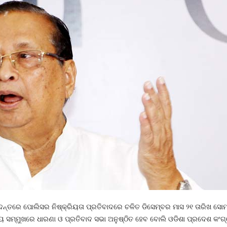
ନ୍ତରେ ପୋଲିସର ନିଷ୍କ୍ରିୟତା ପ୍ରତିବାଦରେ ଚଳିତ ଡିସେମ୍ବର ମାସ ୨୧ ତାରିଖ ସୋ
ାଳୟ ସମ୍ମୁଖରେ ଧାରଣା ଓ ପ୍ରତିବାଦ ସଭା ଅନୁଷ୍ଠିତ ହେବ ବୋଲି ଓଡିଶା ପ୍ରଦେଶ କଂ