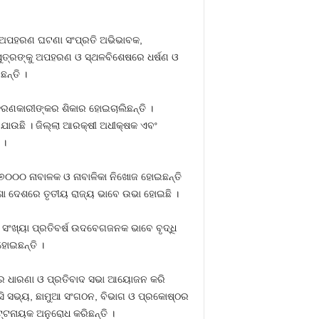
୍କର ଅପହରଣ ଘଟଣା ସଂପ୍ରତି ଅଭିଭାବକ,
ଶୁପୁତ୍ରଙ୍କୁ ଅପହରଣ ଓ ସ୍ଥଳବିଶେଷରେ ଧର୍ଷଣ ଓ
ନ୍ତି ।
ହରଣକାରୀଙ୍କର ଶିକାର ହୋଇଚାଲିଛନ୍ତି ।
ଯାଉଛି । ଜିଲ୍ଲା ଆରକ୍ଷୀ ଅଧୀକ୍ଷକ ଏବଂ
 ।
ୟ ୭୦୦୦ ନାବାଳକ ଓ ନାବାଳିକା ନିଖୋଜ ହୋଇଛନ୍ତି
ଡିଶା ଦେଶରେ ତୃତୀୟ ରାଜ୍ୟ ଭାବେ ଉଭା ହୋଇଛି ।
ାଧ ସଂଖ୍ୟା ପ୍ରତିବର୍ଷ ଉଦବେଗଜନକ ଭାବେ ବୃଦ୍ଧି
ହୋଇଛନ୍ତି ।
ମୁଖରେ ଧାରଣା ଓ ପ୍ରତିବାଦ ସଭା ଆୟୋଜନ କରି
ଇସିସି ସଭ୍ୟ, ଛାମୁଆ ସଂଗଠନ, ବିଭାଗ ଓ ପ୍ରକୋଷ୍ଠର
ପଟ୍ଟନାୟକ ଅନୁରୋଧ କରିଛନ୍ତି ।