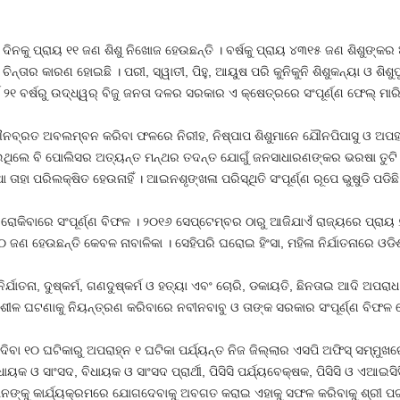
ନ ଦିନକୁ ପ୍ରାୟ ୧୧ ଜଣ ଶିଶୁ ନିଖୋଜ ହେଉଛନ୍ତି । ବର୍ଷକୁ ପ୍ରାୟ ୪୩୧୫ ଜଣ ଶିଶୁଙ
ନ୍ତାର କାରଣ ହୋଇଛି । ପରୀ, ସ୍ୱାତୀ, ପିହୁ, ଆୟୁଷ ପରି କୁନିକୁନି ଶିଶୁକନ୍ୟା ଓ ଶି
 ୨୧ ବର୍ଷରୁ ଉଦ୍ଧ୍ୱର୍ ବିଜୁ ଜନତା ଦଳର ସରକାର ଏ କ୍ଷେତ୍ରରେ ସଂପୂର୍ଣ୍ଣ ଫେଲ୍ ମାରିଛ
ମୌନବ୍ରତ ଅବଲମ୍ବନ କରିବା ଫଳରେ ନିରୀହ, ନିଷ୍ପାପ ଶିଶୁମାନେ ଯୌନପିପାସୁ ଓ ଅପ
ଇଥିଲେ ବି ପୋଲିସର ଅତ୍ୟନ୍ତ ମନ୍ଥର ତଦନ୍ତ ଯୋଗୁଁ ଜନସାଧାରଣଙ୍କର ଭରଷା ତୁଟି 
ହା ପରିଲକ୍ଷିତ ହେଉନାହିଁ । ଆଇନଶୃଙ୍ଖଳା ପରିସ୍ଥିତି ସଂପୂର୍ଣ୍ଣ ରୂପେ ଭୁଷୁଡି ପଡିଛି
ରୋକିବାରେ ସଂପୂର୍ଣ୍ଣ ବିଫଳ । ୨୦୧୬ ସେପ୍ଟେମ୍ବର ଠାରୁ ଆଜିଯାଏଁ ରାଜ୍ୟରେ ପ୍ରା
୦ ଜଣ ହେଉଛନ୍ତି କେବଳ ନାବାଳିକା । ସେହିପରି ଘରୋଇ ହିଂସା, ମହିଳା ନିର୍ଯାତନାରେ ଓ
ନିର୍ଯାତନା, ଦୁଷ୍କର୍ମ, ଗଣଦୁଷ୍କର୍ମ ଓ ହତ୍ୟା ଏବଂ ଚୋରି, ଡକାୟତି, ଛିନତାଇ ଆଦି ଅପର
ୀଳ ଘଟଣାକୁ ନିୟନ୍ତ୍ରଣ କରିବାରେ ନବୀନବାବୁ ଓ ତାଙ୍କ ସରକାର ସଂପୂର୍ଣ୍ଣ ବିଫଳ 
 ଦିବା ୧୦ ଘଟିକାରୁ ଅପରାହ୍ନ ୧ ଘଟିକା ପର୍ଯ୍ୟନ୍ତ ନିଜ ଜିଲ୍ଲାର ଏସପି ଅଫିସ୍ ସମ୍
ଧାୟକ ଓ ସାଂସଦ, ବିଧାୟକ ଓ ସାଂସଦ ପ୍ରାର୍ଥୀ, ପିସିସି ପର୍ଯ୍ୟବେକ୍ଷକ, ପିସିସି ଓ ଏଆ
ର୍ମୀମାନଙ୍କୁ କାର୍ଯ୍ୟକ୍ରମରେ ଯୋଗଦେବାକୁ ଅବଗତ କରାଇ ଏହାକୁ ସଫଳ କରିବାକୁ ଶ୍ରୀ 