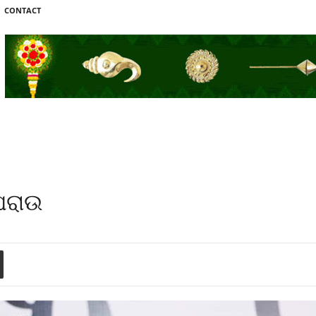
CONTACT
େରାଉ