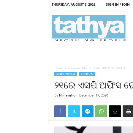
THURSDAY, AUGUST 6, 2026
SIGN IN / JOIN
T
a
t
h
y
a
Home
News in Odia
୨୧ରେ ଏସପି ଅଫିସ ଘେରାଉ
NEWS IN ODIA
POLITICS
୨୧ରେ ଏସପି ଅଫିସ ଘ
By
Himanshu
-
December 17, 2020