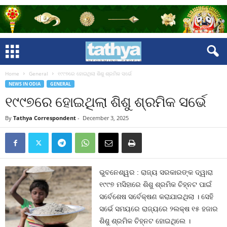
Home
General
୧୯୯୭ରେ ହୋଇଥିଲା ଶିଶୁ ଶ୍ରମିକ ସର୍ଭେ
NEWS IN ODIA
GENERAL
୧୯୯୭ରେ ହୋଇଥିଲା ଶିଶୁ ଶ୍ରମିକ ସର୍ଭେ
By
Tathya Correspondent
-
December 3, 2025
ଭୁବନେଶ୍ୱର : ରାଜ୍ୟ ସରକାରଙ୍କ ଦ୍ୱାରା
୧୯୯୭ ମସିହାରେ ଶିଶୁ ଶ୍ରମିକ ଚିହ୍ନଟ ପାଇଁ
ସର୍ବେଶେଷ ସର୍ବେକ୍ଷଣ କରାଯାଇଥିଲା । ସେହି
ସର୍ଭେ ସମୟରେ ରାଜ୍ୟରେ ୨ଲକ୍ଷ ୧୫ ହଜାର
ଶିଶୁ ଶ୍ରମିକ ଚିହ୍ନଟ ହୋଇଥିଲେ ।