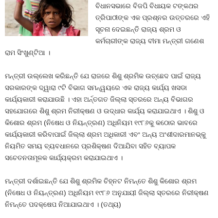
ବିଧାନସଭାରେ ବିଜପି ବିଧାୟକ ଟଙ୍କଥର
ତ୍ରିପାଠୀଙ୍କ ଏକ ପ୍ରଶ୍ନର ଉତ୍ତରରେ ଏହି
ସୂଚନା ଦେଇଛନ୍ତି ରାଜ୍ୟ ଶ୍ରମ ଓ
କର୍ମଚାରୀଙ୍କ ରାଜ୍ୟ ବୀମା ମନ୍ତ୍ରୀ ଗଣେଶ
ରାମ ସିଂଖୁଣ୍ଟିଆ ।
ମନ୍ତ୍ରୀ ଉଲ୍ଲେଖ କରିଛନ୍ତି ଯେ ରାଜରେ ଶିଶୁ ଶ୍ରମିକ ଉଚ୍ଛେଦ ପାଇଁ ରାଜ୍ୟ
ସରକାରଙ୍କ ଦ୍ୱାରା ୯ଟି ବିଭାଗ ସମନ୍ୱୟରେ ଏକ ରାଜ୍ୟ କାର୍ଯ୍ୟ ଖସଡା
କାର୍ଯ୍ୟକାରୀ କରାଯାଉଛି । ଏହା ଅର୍ନ୍ତଗତ ଜିଲ୍ଲା ସ୍ତରରେ ଅନ୍ୟ ବିଭାଗର
ସହଯୋଗରେ ଶିଶୁ ଶ୍ରମ ନିରୀକ୍ଷଣ ଓ ଉଦ୍ଧାର କାର୍ଯ୍ୟ କରାଯାଇଥାଏ । ଶିଶୁ ଓ
କିଶୋର ଶ୍ରମ (ନିଷେଧ ଓ ନିୟନ୍ତ୍ରଣ) ଅଧିନିୟମ ୧୯୮୬କୁ କଠୋର ଭାବରେ
କାର୍ଯ୍ୟକାରୀ କରିବାପାଇଁ ଜିଲ୍ଲା ଶ୍ରମ ଅଧିକାରୀ ଏବଂ ଅନ୍ୟ ଅଂଶୀଦାରମାନଭ୍‍କୁ
ନିୟମିତ ସମୟ ବ୍ୟବଧାନରେ ପ୍ରଶିକ୍ଷଣ ଦିଆଯିବା ସହିତ ବ୍ୟାପକ
ସଚେତନତାମୂଳକ କାର୍ଯ୍ୟକ୍ରମ କରାଯାଇଥାଏ ।
ମନ୍ତ୍ରୀ ଦର୍ଶାଇଛନ୍ତି ଯେ ଶିଶୁ ଶ୍ରମିକ ଚିହ୍ନଟ ନିମନ୍ତେ ଶିଶୁ କିଶୋର ଶ୍ରମ
(ନିଷେଧ ଓ ନିୟନ୍ତ୍ରଣ) ଅଧିନିୟମ ୧୯୮୬ ଅନୁଯାୟୀ ଜିଲ୍ଲା ସ୍ତରରେ ନିରୀକ୍ଷଣ
ନିମନ୍ତେ ପଦକ୍ଷେପ ନିଆଯାଇଥାଏ । (ତଥ୍ୟ)