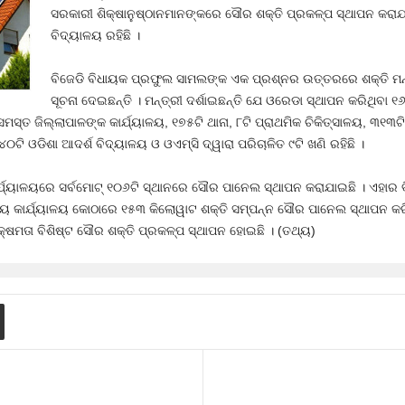
ସରକାରୀ ଶିକ୍ଷାନୁଷ୍ଠାନମାନଙ୍କରେ ସୌର ଶକ୍ତି ପ୍ରକଳ୍ପ ସ୍ଥାପନ କରାଯା
ବିଦ୍ୟାଳୟ ରହିଛି ।
ବିଜେଡି ବିଧାୟକ ପ୍ରଫୁଲ ସାମଲଙ୍କ ଏକ ପ୍ରଶ୍ନର ଉତ୍ତରରେ ଶକ୍ତି ମନ୍
ସୂଚନା ଦେଇଛନ୍ତି । ମନ୍ତ୍ରୀ ଦର୍ଶାଇଛନ୍ତି ଯେ ଓରେଡା ସ୍ଥାପନ କରିଥିବା
୍ତ ଜିଲ୍ଲାପାଳଙ୍କ କାର୍ଯ୍ୟାଳୟ, ୧୭୫ଟି ଥାନା, ୮ଟି ପ୍ରାଥମିକ ଚିକିତ୍ସାଳୟ, ୩୧୩ଟି
୪୦ଟି ଓଡିଶା ଆଦର୍ଶ ବିଦ୍ୟାଳୟ ଓ ଓଏମ୍‍ସି ଦ୍ୱାରା ପରିଚାଳିତ ୯ଟି ଖଣି ରହିଛି ।
 କାର୍ଯ୍ୟାଳୟରେ ସର୍ବମୋଟ୍‍ ୧୦୬ଟି ସ୍ଥାନରେ ସୌର ପାନେଲ ସ୍ଥାପନ କରାଯାଇଛି । ଏହାର
ୁଖ୍ୟ କାର୍ଯ୍ୟାଳୟ କୋଠାରେ ୧୫୩ କିଲୋୱାଟ ଶକ୍ତି ସମ୍ପନ୍ନ ସୌର ପାନେଲ ସ୍ଥାପନ କରିଛ
୍ଷମତା ବିଶିଷ୍ଟ ସୌର ଶକ୍ତି ପ୍ରକଳ୍ପ ସ୍ଥାପନ ହୋଇଛି । (ତଥ୍ୟ)