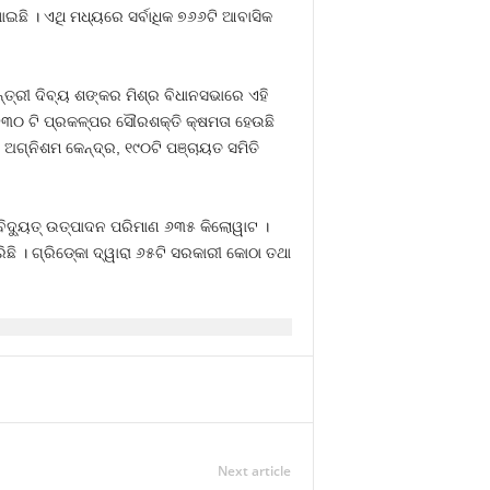
ଇଛି । ଏଥି ମଧ୍ୟରେ ସର୍ବାଧିକ ୭୬୬ଟି ଆବାସିକ
ତ୍ରୀ ଦିବ୍ୟ ଶଙ୍କର ମିଶ୍ର ବିଧାନସଭାରେ ଏହି
 ୧୬୩୦ ଟି ପ୍ରକଳ୍ପର ସୌରଶକ୍ତି କ୍ଷମତା ହେଉଛି
 ଅଗ୍ନିଶମ କେନ୍ଦ୍ର, ୧୯୦ଟି ପଞ୍ଚାୟତ ସମିତି
 ବିଦ୍ୟୁତ୍‍ ଉତ୍ପାଦନ ପରିମାଣ ୬୩୫ କିଲୋୱାଟ ।
ି । ଗ୍ରିଡ୍‍କୋ ଦ୍ୱାରା ୬୫ଟି ସରକାରୀ କୋଠା ତଥା
Next article