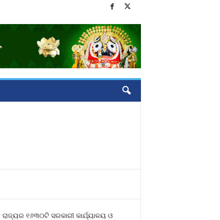
େ ରାଜ୍ୟର ୧୬୩୦ଟି ସରକାରୀ କାର୍ଯ୍ୟାଳୟ ଓ