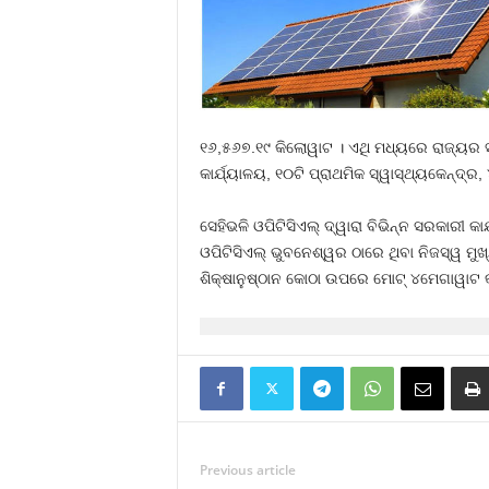
୧୬,୫୬୭.୧୯ କିଲୋୱାଟ । ଏଥି ମଧ୍ୟରେ ରାଜ୍ୟର ସମସ
କାର୍ଯ୍ୟାଳୟ, ୧୦ଟି ପ୍ରାଥମିକ ସ୍ୱାସ୍ଥ୍ୟକେନ୍ଦ୍ର, 
ସେହିଭଳି ଓପିଟିସିଏଲ୍‍ ଦ୍ୱାରା ବିଭିନ୍ନ ସରକାରୀ
ଓପିଟିସିଏଲ୍‍ ଭୁବନେଶ୍ୱର ଠାରେ ଥିବା ନିଜସ୍ୱ ମ
ଶିକ୍ଷାନୁଷ୍ଠାନ କୋଠା ଉପରେ ମୋଟ୍‍ ୪ମେଗାୱାଟ କ
Previous article