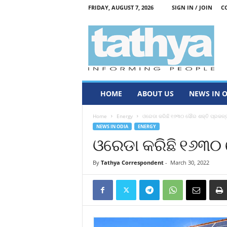
FRIDAY, AUGUST 7, 2026
SIGN IN / JOIN
C
T
a
t
h
y
a
HOME
ABOUT US
NEWS IN 
Home
Energy
ଓରେଡା କରିଛି ୧୬୩୦ ସୌର ଶକ୍ତି ପ୍ରକଳ୍
NEWS IN ODIA
ENERGY
ଓରେଡା କରିଛି ୧୬୩୦ 
By
Tathya Correspondent
-
March 30, 2022