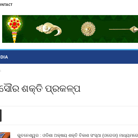
ONTACT
ODIA
ପ
ସୌର ଶକ୍ତି ପ୍ରକଳ୍ପ
ଭୁବନେଶ୍ୱର : ଓଡିଶା ଅକ୍ଷୟ ଶକ୍ତି ବିକାଶ ସଂସ୍ଥା (ଓରେଡା) ମାଧ୍ୟମର