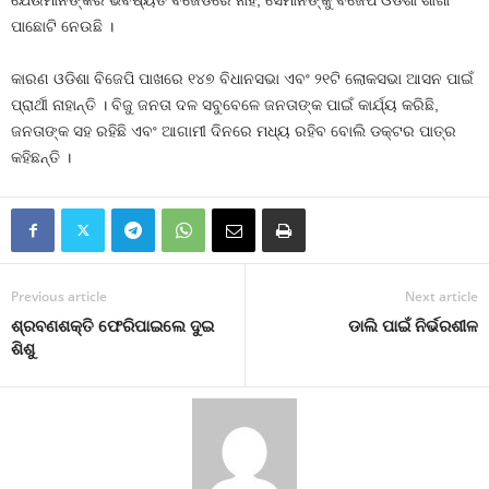
ପାଛୋଟି ନେଉଛି ।
କାରଣ ଓଡିଶା ବିଜେପି ପାଖରେ ୧୪୭ ବିଧାନସଭା ଏବଂ ୨୧ଟି ଲୋକସଭା ଆସନ ପାଇଁ
ପ୍ରାର୍ଥୀ ନାହାନ୍ତି । ବିଜୁ ଜନତା ଦଳ ସବୁବେଳେ ଜନତାଙ୍କ ପାଇଁ କାର୍ଯ୍ୟ କରିଛି,
ଜନତାଙ୍କ ସହ ରହିଛି ଏବଂ ଆଗାମୀ ଦିନରେ ମଧ୍ୟ ରହିବ ବୋଲି ଡକ୍ଟର ପାତ୍ର
କହିଛନ୍ତି ।
Previous article
Next article
ଶ୍ରବଣଶକ୍ତି ଫେରିପାଇଲେ ଦୁଇ
ଡାଲି ପାଇଁ ନିର୍ଭରଶୀଳ
ଶିଶୁ