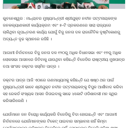
ଭୁବନେଶ୍ୱର : ମାନ୍ୟବର ମୁଖ୍ୟମନ୍ତ୍ରୀ ଶ୍ରୀଯୁକ୍ତ ନବୀନ ପଟ୍ଟନାୟକଙ୍କ
ଜନକଲ୍ୟାଣକାରୀ କାର୍ଯ୍ୟକ୍ରମ ଏବଂ ୫-ଟି ପ୍ରକରଣରେ ସାରା ରାଜ୍ୟରେ
ଚାଲିଥିବା ରୂପାନ୍ତରଣ କାର୍ଯ୍ୟ ଯୋଗୁଁ ବିଜୁ ଜନତା ଦଳ ରାଜନୈତିକ ଦୃଷ୍ଟିକୋଣରୁ
ଅତ୍ୟନ୍ତ ଦୃଢ ସ୍ଥାନରେ ରହିଛି ।
ଆଗାମୀ ନିର୍ବାଚନରେ ବିଜୁ ଜନତା ଦଳ ୧୨୦ରୁ ଅଧିକ ବିଧାନସଭା ଏବଂ ୧୭ରୁ ଅଧିକ
ଲୋକସଭା ଆସନରେ ଜିତିବାକୁ ଯାଉଥିବା କହିଛନ୍ତି ବିଜେଡିର ରାଷ୍ଟ୍ରୀୟ ମୁଖପାତ୍ର
ତଥା ସାଂସଦ ଡକ୍ଟର ସସ୍ମିତ ପାତ୍ର ।
ଡକ୍ଟର ପାତ୍ର ଆଜି ଏଠାରେ ଗଣମାଧ୍ୟମକୁ କହିଛନ୍ତି ଯେ ଷଷ୍ଠ ଥର ପାଇଁ
ମୁଖ୍ୟମନ୍ତ୍ରୀ ଭାବେ ଶ୍ରୀଯୁକ୍ତ ନବୀନ ପଟ୍ଟନାୟକଙ୍କୁ ବିପୁଳ ଆର୍ଶୀବାଦ କରିବା
ସହ ରେକର୍ଡ ସଂଖ୍ୟକ ଆସନ ଜିତାଇବାକୁ ସାଢେ ୪କୋଟି ଓଡିଶାବାସୀ ମନ ସ୍ଥିର
କରିସାରିଲେଣି ।
ଯେଉଁମାନେ ଜନ ବିରୋଧି କାର୍ଯ୍ୟକରି ବିଜେଡିରୁ ବିଦା ହୋଇଛନ୍ତି ଏବଂ ଆଗାମୀ
ନିର୍ବାଚନରେ ଯେଉଁମାନଙ୍କର ଟିକେଟ୍‍ ପାଇବାର ସମ୍ଭାବନା ନାହିଁ କିମ୍ବା
ଯେଉଁମାନଙ୍କର ଭବିଷ୍ୟତ ବିଜେଡିରେ ନାହିଁ, ସେମାନଙ୍କୁ ବିଜେପି ଓଡିଶା ଶାଖା