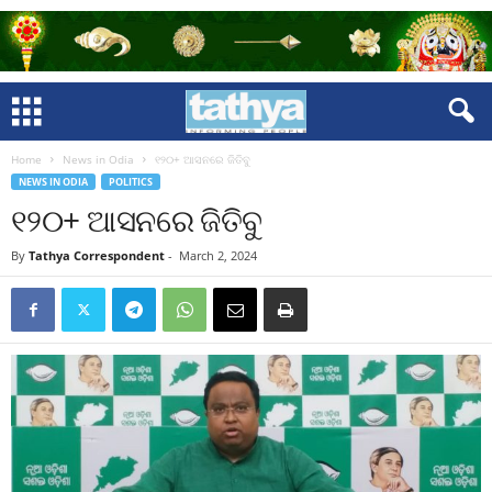
Home
News in Odia
୧୨୦+ ଆସନରେ ଜିତିବୁ
NEWS IN ODIA
POLITICS
୧୨୦+ ଆସନରେ ଜିତିବୁ
By
Tathya Correspondent
-
March 2, 2024