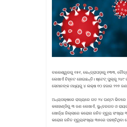
ବାଲେଶ୍ୱରରୁ ୧୫୧, କେନ୍ଦ୍ରାପଡ଼ାରୁ ୧୩୩, ବୌଦ୍
ଲେଖାଏଁ ଚିହ୍ନଟ ହୋଇଛନ୍ତି। ଷ୍ଟେଟ୍‌ ପୁଲ୍‌ରୁ ୨
ସେମାନଙ୍କ ମଧ୍ୟରୁ ୪ ଲକ୍ଷ ୧୦ ହଜାର ୨୨୭ ଜଣ 
ଅନ୍ୟପକ୍ଷରେ ରାଜ୍ୟରେ ଗତ ୨୪ ଘଣ୍ଟା ଭିତରେ ୧୬ଜ
କଳାହାଣ୍ଡିରୁ ୩ ଜଣ ଲେଖାଏଁ, ସୁନ୍ଦରଗଡ ଓ ରାୟ
ଖୋର୍ଦ୍ଧା ଜିଲ୍ଲାରେ କରୋନା ଜନିତ ମୃତ୍ୟୁ ସଂଖ୍ୟା
କରୋନା ଜନିତ ମୃତ୍ୟୁସଂଖ୍ୟା ୩୫ରେ ପହଞ୍ଚିଥିବା