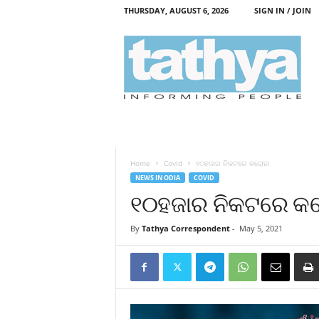
THURSDAY, AUGUST 6, 2026
SIGN IN / JOIN
T
a
t
h
y
a
Home
Covid
୧୦ହଜାର ନିକଟରେ କରୋନା
NEWS IN ODIA
COVID
୧୦ହଜାର ନିକଟରେ କ
By
Tathya Correspondent
-
May 5, 2021