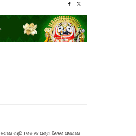
ିକଟରେ ରହୁଛି । ଗତ ୨୪ ଘଣ୍ଟା ଭିତରେ ରାଜ୍ୟରେ