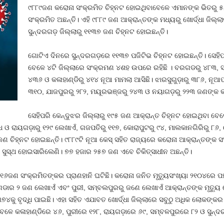
୯୮୮୯ଜଣ କରୋନା ସଂକ୍ରମିତ ଚିହ୍ନଟ ହୋଇଥିବାବେଳେ ଏମାନଙ୍କ ଭିତରୁ
ସଂକ୍ରମିତ ଅଛନ୍ତି। ଏହି ୯୮୮୯ ଜଣ ଆକ୍ରାନ୍ତଙ୍କ ମଧ୍ୟରୁ ଖୋର୍ଦ୍ଧା ଜିଲ୍
ସୁନ୍ଦରଗଡ଼ ଜିଲ୍ଲାରୁ ୧୧୩୭ ଜଣ ଚିହ୍ନଟ ହୋଇଛନ୍ତି।
ଗୋଟିଏ ଦିନରେ ସୁନ୍ଦରଗଡ଼ରେ ୧୧୩୭ ପଜିଟିଭ ଚିହ୍ନଟ ହୋଇଛନ୍ତି। ସେହିପ
ବେଳେ ୪ଟି ଜିଲ୍ଲାରେ ସଂକ୍ରମଣ ୪ଶହ ଉପରେ ରହିଛି । ବରଗଡରୁ ୪୮୩, ସ
୪୩୬ ଓ କଳାହାଣ୍ଡିରୁ ୪୧୪ ନୂଆ ମାମଲା ଆସିଛି। ଝାରସୁଗୁଡ଼ାରୁ ୩୮୬, ନୂଆ
୩୧୦, ଯାଜପୁରରୁ ୨୮୨, ମୟୂରଭଞ୍ଜରୁ ୨୪୩ ଓ ନୟାଗଡ଼ରୁ ୨୨୩ ଜଣଙ୍କ କରେ
ସେହିପରି କେନ୍ଦୁଝର ଜିଲ୍ଲାରୁ ୧୯୫ ଜଣ ଆକ୍ରାନ୍ତ ଚିହ୍ନଟ ହୋଇଥିବା ବେଳେ
ଧ ଓ ରାୟଗଡ଼ାରୁ ୧୨୯ ଲେଖାଏଁ, ଗଜପତିରୁ ୧୧୭, କୋରାପୁଟରୁ ୯୪, ମାଲକାନଗିରିରୁ ୮୬
୪୯ ଜଣ ଚିହ୍ନଟ ହୋଇଛନ୍ତି। ୯୮୮୯ଟି ନୂଆ କେସ୍ ସହିତ ରାଜ୍ୟରେ କରୋନା ଆକ୍ରାନ୍ତଙ୍କ 
ସୁସ୍ଥ ହୋଇସାରିଲେଣି। ୭୭ ହଜାର ୨୫୭ ଜଣ ଏବେ ଚିକିତ୍ସାଧୀନ ଅଛନ୍ତି।
ଣ ସଂକ୍ରମିତଙ୍କର ପ୍ରାଣହାନି ଘଟିଛି। କରୋନା ଜନିତ ମୃତ୍ୟୁସଂଖ୍ୟା ୨୧୦୪ରେ ପହଞ୍ଚ
ଗଡାର ୨ ଜଣ ଲେଖାଏଁ ଏବଂ ପୁରୀ, ସମ୍ବଲପୁରରୁ ଜଣେ ଲେଖାଏଁ ଆକ୍ରାନ୍ତଙ୍କ ମୃତ୍ୟ
 ୩୭୪କୁ ବୃଦ୍ଧି ପାଇଛି। ଏହା ସହିତ ଏଯାବତ ଖୋର୍ଦ୍ଧା ଜିଲ୍ଲାରେ ସବୁଠୁ ଅଧିକ ଲୋକଙ୍
 ବେଳେ କଳାହାଣ୍ଡିରେ ୪୬, ପୁରୀରେ ୧୨୮, ରାୟଗଡ଼ାରେ ୬୯, ସମ୍ବଳପୁରରେ ୮୨ ଓ ସୁ