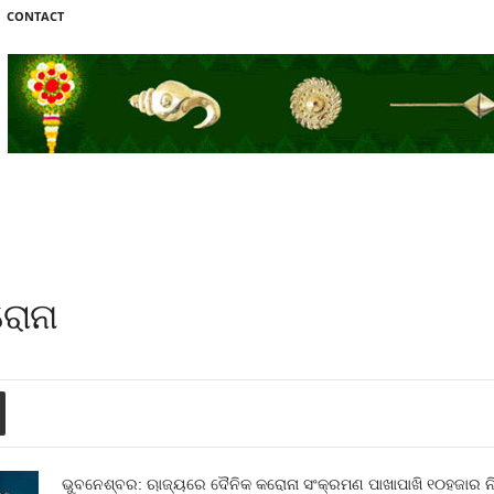
CONTACT
ରୋନା
ଭୁବନେଶ୍ବର: ଋାଜ୍ୟରେ ଦୈନିକ କରୋନା ସଂକ୍ରମଣ ପାଖାପାଖି ୧୦ହଜାର ନ