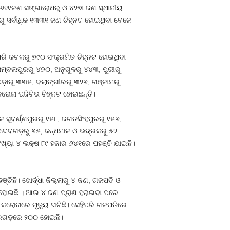
 ୫୬୧୧ଜଣ ସଙ୍ଗରୋଧରୁ ଓ ୪୨୭୮ଜଣ ସ୍ଥାନୀୟ
ଲାରୁ ସର୍ବାଧିକ ୧୩୩୧ ଜଣ ଚିହ୍ନଟ ହୋଇଥିବା ବେଳେ
ରି କଟକରୁ ୭୯୦ ସଂକ୍ରମିତ ଚିହ୍ନଟ ହୋଇଥିବା
ମ୍ବଲପୁରରୁ ୪୭୦, ଅନୁଗୁଳରୁ ୪୪୩, ପୁରୀରୁ
ପଡ଼ାରୁ ୩୩୫, ବଲାଙ୍ଗୀରରୁ ୩୨୬, ଗଞ୍ଜାମରୁ
ାନା ପଜିଟିଭ ଚିହ୍ନଟ ହୋଇଛନ୍ତି।
 ସୁବର୍ଣ୍ଣପୁରରୁ ୧୫୮, ଜଗତସିଂହପୁରରୁ ୧୫୬,
, ଦେବଗଡ଼ରୁ ୭୫, କନ୍ଧମାଳ ଓ ଭଦ୍ରକରୁ ୫୨
ସଂଖ୍ୟା ୪ ଲକ୍ଷ ୮୯ ହଜାର ୬୪୧ରେ ପହଞ୍ଚି ଯାଇଛି।
ିଛି। ଖୋର୍ଦ୍ଧା ଜିଲ୍ଲାରୁ ୪ ଜଣ, ଗଜପତି ଓ
ୁ ହୋଇଛି । ଆଉ ୪ ଜଣ ପ୍ରାଣ ହରାଇବା ପରେ
କର କରୋନାରେ ମୃତ୍ୟୁ ଘଟିଛି। ସେହିପରି ଗଜପତିରେ
ନ୍ଦରଗଡ଼ରେ ୨୦୦ ହୋଇଛି।