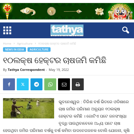
Home
Agriculture
୧୦ଲକ୍ଷ ହେକ୍ଟର ଚାଷଜମି କମିଛି
NEWS IN ODIA
AGRICULTURE
୧୦ଲକ୍ଷ ହେକ୍ଟର ଚାଷଜମି କମିଛି
By
Tathya Correspondent
-
May 19, 2022
ଭୁବନେଶ୍ୱର : ତିରିଶ ବର୍ଷ ଭିତରେ ଓଡିଶାରେ
ଚାଷ ଜମିର ପରିମାଣ ଅନ୍ୟୁନ ୧୦ଲକ୍ଷ
ହେକ୍ଟର କମିଛି । ଗୋଟିଏ ପଟେ ଜନସଂଖ୍ୟା
ବୃଦ୍ଧି ପାଉଥିବାବେଳେ ଅନ୍ୟ ପଟେ ଚାଷ
ହେଉଥିବା ଜମିର ପରିମାଣ ବର୍ଷକୁ ବର୍ଷ କମିବା ଉଦବେଗଜନକ ବୋଲି ଯୋଜନା, କୃଷି