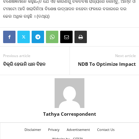
ବିଶେଷଜ୍ଞମାନେ କହୁଛନ୍ତି ଯେ ଏହି କାରଣରୁ ଚଳିତବର୍ଷ ରାଜ୍ୟରେ ଲେମ୍ବୁ, ଆମ୍ବ ଓ
ଟମାଟୋ ଆଦି ଖରାଦିନିଆ ବିଶେଷ ଉତ୍ପାଦନ ନହେବା ଫଳରେ ବଜାରରେ ଦର
ଢେର ଅଧିକ ରହୁଛି । (ତଥ୍ୟ)
Previous article
Next article
ବିକ୍ରି ହେଉନି ଧାନ ବିହନ
NDB To Optimize Impact
Tathya Correspondent
Disclaimer
Privacy
Advertisement
Contact Us
Website by
CITSPL