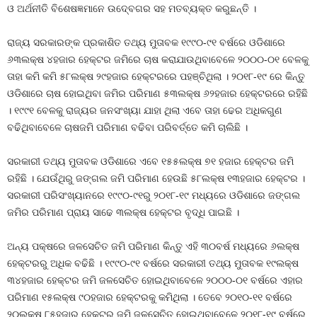
ଓ ଅର୍ଥନୀତି ବିଶେଷଜ୍ଞମାନେ ଉଦ୍‍ବେଗର ସହ ମତବ୍ୟକ୍ତ କରୁଛନ୍ତି ।
ରାଜ୍ୟ ସରକାରଙ୍କ ପ୍ରକାଶିତ ତଥ୍ୟ ମୁତାବକ ୧୯୯୦-୯୧ ବର୍ଷରେ ଓଡିଶାରେ
୬୩ଲକ୍ଷ ୪ହଜାର ହେକ୍ଟର ଜମିରେ ଚାଷ କରାଯାଉଥିବାବେଳେ ୨୦୦୦-୦୧ ବେଳକୁ
ତାହା କମି କମି ୫୮ଲକ୍ଷ ୨୯ହଜାର ହେକ୍ଟରରେ ପହଞ୍ଚିଥିଲା । ୨୦୧୮-୧୯ ରେ କିନ୍ତୁ
ଓଡିଶାରେ ଚାଷ ହୋଇଥିବା ଜମିର ପରିମାଣ ୫୩ଲକ୍ଷ ୬୨ହଜାର ହେକ୍ଟରରେ ରହିଛି
। ୧୯୯୧ ବେଳକୁ ରାଜ୍ୟର ଜନସଂଖ୍ୟା ଯାହା ଥିଲା ଏବେ ତାହା ଢେର ଅଧିକଗୁଣ
ବଢିଥିବାବେଳେ ଚାଷଜମି ପରିମାଣ ବଢିବା ପରିବର୍ତ୍ତେ କମି ଚାଲିଛି ।
ସରକାରୀ ତଥ୍ୟ ମୁତାବକ ଓଡିଶାରେ ଏବେ ୧୫୫ଲକ୍ଷ ୭୧ ହଜାର ହେକ୍ଟର ଜମି
ରହିଛି । ଯେଉଁଥିରୁ ଜଙ୍ଗଲ ଜମି ପରିମାଣ ହେଉଛି ୫୮ଲକ୍ଷ ୧୩ହଜାର ହେକ୍ଟର ।
ସରକାରୀ ପରିସଂଖ୍ୟାନରେ ୧୯୯୦-୯୧ରୁ ୨୦୧୮-୧୯ ମଧ୍ୟରେ ଓଡିଶାରେ ଜଙ୍ଗଲ
ଜମିର ପରିମାଣ ପ୍ରାୟ ସାଢେ ୩ଲକ୍ଷ ହେକ୍ଟର ବୃଦ୍ଧି ପାଇଛି ।
ଅନ୍ୟ ପକ୍ଷରେ ଜଳସେଚିତ ଜମି ପରିମାଣ କିନ୍ତୁ ଏହି ୩୦ବର୍ଷ ମଧ୍ୟରେ ୬ଲକ୍ଷ
ହେକ୍ଟରରୁ ଅଧିକ ବଢିଛି । ୧୯୯୦-୯୧ ବର୍ଷରେ ସରକାରୀ ତଥ୍ୟ ମୁତାବକ ୧୯ଲକ୍ଷ
୩୪ହଜାର ହେକ୍ଟର ଜମି ଜଳସେଚିତ ହୋଇଥିବାବେଳେ ୨୦୦୦-୦୧ ବର୍ଷରେ ଏହାର
ପରିମାଣ ୧୫ଲକ୍ଷ ୯୦ହଜାର ହେକ୍ଟରକୁ କମିଥିଲା । ତେବେ ୨୦୧୦-୧୧ ବର୍ଷରେ
୨୦ଲକ୍ଷ ୮୫ହଜାର ହେକ୍ଟର ଜମି ଜଳସେଚିତ ହୋଇଥିବାବେଳେ ୨୦୧୮-୧୯ ବର୍ଷରେ