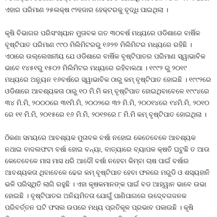
ଏହାର ପରିମାଣ ୨୫ଲକ୍ଷ ୯୨ହଜାର ହେକ୍ଟରକୁ ବୃଦ୍ଧି ପାଇଥିଲା ।
କୃଷି ବିଭାଗର ପରିସଂଖ୍ୟାନ ମୁତାବକ ଗତ ୩୦ବର୍ଷ ମଧ୍ୟରେ ଓଡିଶାରେ ବାର୍ଷିକ
ବୃଷ୍ଟିପାତ ପରିମାଣ ୯୯୦ ମିଲିମିଟରରୁ ୧୬୨୭ ମିଲିମିଟର ମଧ୍ୟରେ ରହିଛି ।
ଏଠାରେ ଉଲ୍ଲେଖନୀୟ ଯେ ଓଡିଶାରେ ବାର୍ଷିକ ବୃଷ୍ଟିପାତର ପରିମାଣ ସ୍ୱାଭାବିକ
ଭାବେ ୧୪୫୧ରୁ ୧୫୦୨ ମିଲିମିଟର ମଧ୍ୟରେ ରହିବାକଥା । ୧୯୯୨ ରୁ ୨୦୧୯
ମଧ୍ୟରେ ଅନ୍ୟୁନ ୧୬ବର୍ଷରେ ସ୍ୱାଭାବିକ ଠାରୁ କମ୍‍ ବୃଷ୍ଟିପାତ ହୋଇଛି । ୧୯୯୨ରେ
ଓଡିଶାରେ ଆବଶ୍ୟକତା ଠାରୁ ୧୦ ମି.ମି କମ୍‍ ବୃଷ୍ଟିପାତ ହୋଇଥିବାବେଳେ ୧୯୯୪ରେ
୩୪ ମି.ମି, ୨୦୦୦ରେ ୩୧ମି.ମି, ୨୦୦୨ରେ ୩୨ ମି.ମି, ୨୦୦୧୪ରେ ୧୪ମି.ମି, ୨୦୧୦
ରେ ୧୧ ମି.ମି, ୨୦୧୫ରେ ୧୬ ମି.ମି, ୨୦୧୭ରେ ୮ ମି.ମି କମ୍‍ ବୃଷ୍ଟିପାତ ହୋଇଥିଲା ।
ଠିକଣା ସମୟରେ ଆବଶ୍ୟକ ମୁତାବକ ବର୍ଷା ନହୋଇ କେତେବେଳେ ଆବଶ୍ୟକ
ନଥାଇ ବାଦଲଫଟା ବର୍ଷା ହୋଇ ବନ୍ୟା, ବାତ୍ୟାରେ ବ୍ୟାପକ କ୍ଷତି ଘଟୁଛି ତ ଆଉ
କେତେବେଳେ ମାସ ମାସ ଧରି ଆଦୌ ବର୍ଷା ନହେବା କିମ୍ବା ଚାଷ ପାଇଁ ବର୍ଷାର
ଆବଶ୍ୟକତା ଥିବାବେଳେ ଢେର କମ୍‍ ବୃଷ୍ଟିପାତ ହେବା ଫଳରେ ମରୁଡି ଓ ଶସ୍ୟହାନି
ଭଳି ପରିସ୍ଥିତି ଲାଗି ରହୁଛି । ଏହା କୃଷକମାନଙ୍କ ପାଇଁ ବଡ ଆହ୍ୱାନ ଭାବେ ଉଭା
ହୋଇଛି । ବୃଷ୍ଟିପାତର ଅନିୟମିତତା ଯୋଗୁଁ ପାଣିପାଗରେ ଉଦ୍‍ବେଗଜନକ
ପରିବର୍ତ୍ତନ ଘଟି ଫସଲ ଉପରେ ମଧ୍ୟ ପ୍ରତିକୂଳ ପ୍ରଭାବ ପକାଉଛି । କୃଷି