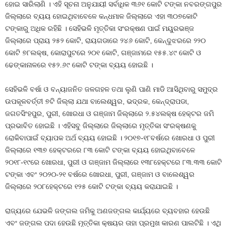
ହୋଇ ସାରିଲାଣି । ଏହି ସୂଚନା ଅନୁଯାୟୀ ସର୍ବାଧିକ ୩୬୧ କୋଟି ଟଙ୍କା ନବରଙ୍ଗପୁର
ଜିଲ୍ଲାରେ ବ୍ୟୟ ହୋଇଥିବାବେଳେ କନ୍ଧମାଳ ଜିଲ୍ଲାରେ ଏହା ୩୦୭କୋଟି
ଟଙ୍କାରୁ ଅଧିକ ରହିଛି । ସେହିଭଳି ମୃତ୍ତିକା ସଂରକ୍ଷଣ ପାଇଁ ମୟୁରଭଞ୍ଜ
ଜିଲ୍ଲାରେ ପ୍ରାୟ ୨୫୨ କୋଟି, ରାୟଗଡାରେ ୨୪୬ କୋଟି, କେନ୍ଦୁଝରରେ ୨୨୦
କୋଟି ୭୮ଲକ୍ଷ, କୋରାପୁଟରେ ୨୦୧ କୋଟି, ଗଞ୍ଜାମରେ ୧୫୫.୪୯ କୋଟି ଓ
ଢେଙ୍କାନାଳରେ ୧୫୨.୬୯ କୋଟି ଟଙ୍କା ବ୍ୟୟ ହୋଇଛି ।
ସେହିଭଳି ବର୍ଷା ଓ ବନ୍ୟାଜନିତ ଜଳଗହଳ ତଥା ଲୁଣି ପାଣି ମାଡି ଆସିଥିବାରୁ ସମୁଦ୍ର
ଉପକୂଳବର୍ତ୍ତୀ ୭ଟି ଜିଲ୍ଲା ଯଥା ବାଲେଶ୍ୱର, ଭଦ୍ରକ, କେନ୍ଦ୍ରାପଡା,
ଜଗତସିଂହପୁର, ପୁରୀ, ଖୋରଧା ଓ ଗଞ୍ଜାମ ଜିଲ୍ଲାରେ ୨.୫୪ଲକ୍ଷ ହେକ୍ଟର ଜମି
ପ୍ରଭାବିତ ହୋଇଛି । ଏହିସବୁ ଜିଲ୍ଲାରେ ଜିଲ୍ଲାରେ ମୃତ୍ତିକା ସଂରକ୍ଷଣକୁ
ରୋକିବାପାଇଁ ବ୍ୟାପକ ଅର୍ଥ ବ୍ୟୟ ହୋଇଛି । ୨୦୧୭-୧୮ବର୍ଷରେ ଖୋରଧା ଓ ପୁରୀ
ଜିଲ୍ଲାରେ ୧୩୭ ହେକ୍ଟରରେ ୮୩ କୋଟି ଟଙ୍କା ବ୍ୟୟ ହୋଇଥିବାବେଳେ
୨୦୧୮-୧୯ରେ ଖୋରଧା, ପୁରୀ ଓ ଗଞ୍ଜାମ ଜିଲ୍ଲାରେ ୧୩୮ହେକ୍ଟରେ ୮୩.୩୩ କୋଟି
ଟଙ୍କା ଏବଂ ୨୦୨୦-୨୧ ବର୍ଷରେ ଖୋରଧା, ପୁରୀ, ଗଞ୍ଜାମ ଓ ବାଲେଶ୍ୱର
ଜିଲ୍ଲାରେ ୨୦୮ହେକ୍ଟରେ ୧୨୫ କୋଟି ଟଙ୍କା ବ୍ୟୟ କରାଯାଇଛି ।
ରାଜ୍ୟରେ ଯେଭଳି ଜଙ୍ଗଲ ଜମିକୁ ଅଣଜଙ୍ଗଲ କାର୍ଯ୍ୟରେ ବ୍ୟବହାର ହେଉଛି
ଏବଂ ଜଙ୍ଗଲ ପଦା ହେଉଛି ମୃତ୍ତିକା କ୍ଷୟର ତାହା ପ୍ରମୁଖ କାରଣ ପାଲଟିଛି । ଏଥି