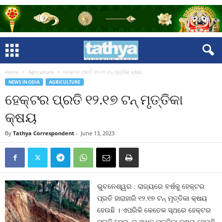
Home
Agriculture
ହେକ୍ଟର ପ୍ରତି ୧୨.୧୭ ଟନ୍‍ ମୃତ୍ତିକା କ୍ଷୟ
NEWS IN ODIA
AGRICULTURE
ହେକ୍ଟର ପ୍ରତି ୧୨.୧୭ ଟନ୍‍ ମୃତ୍ତିକା
କ୍ଷୟ
By
Tathya Correspondent
-
June 13, 2023
ଭୁବନେଶ୍ୱର : ରାଜ୍ୟରେ ବର୍ଷକୁ ହେକ୍ଟର
ପ୍ରତି ହାରାହାରି ୧୨.୧୭ ଟନ୍‍ ମୃତ୍ତିକା କ୍ଷୟ
ହେଉଛି । ଏପରିକି କେତେକ ସ୍ଥରେ ହେକ୍ଟର