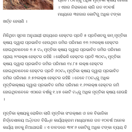
ପ୍ରତି ୮୦ଟନ୍‍ରୁ ଅଧିକ ମୃତ୍ତିକା କ୍ଷୟ ହେଉଛି
। ଏହାର ନିରାକରଣ ଲାଗି ଗତ ୧୦ବର୍ଷ
ମଧ୍ୟରେ ୩ହଜାର କୋଟିରୁ ଅଧିକ ଟଙ୍କା
ଖର୍ଚ୍ଚ ହେଲାଣି ।
ମିଳିଥିବା ସୂଚନା ଅନୁଯାୟୀ ରାଜ୍ୟରେ ହେକ୍ଟର ପ୍ରତି ୫ ପ୍ରତିଶତରୁ କମ୍‍ ମୃତ୍ତିକା
କ୍ଷୟ ଦ୍ୱାରା ପ୍ରଭାବିତ ହେଉଥିବା ଜମିର ପରିମାଣ ୭୭.୨୬ଲକ୍ଷ ହେକ୍ଟର
ହୋଇଥିବାବେଳେ ୭.୫ ଟନ୍‍ ମୃତ୍ତିକା କ୍ଷୟ ଦ୍ୱାରା ପ୍ରଭାବିତ ଜମିର ପରିମାଣ
ପ୍ରାୟ ୨୯ଲକ୍ଷ ହେକ୍ଟର ରହିଛି । ସେହିଭଳି ହେକ୍ଟର ପ୍ରତି ୩୦ଟନ୍‍ ମୃତ୍ତିକା
କ୍ଷୟ ଦ୍ୱାରା ପ୍ରଭାବିତ ଜମିର ପରିମାଣ ୧୪.୮୫ ଲକ୍ଷ ହେକ୍ଟର
ହୋଇଥିବାବେଳେ ହେକ୍ଟର ପ୍ରତି ୬୦ଟନ୍‍ ମୃତ୍ତିକା କ୍ଷୟ ଦ୍ୱାରା ପ୍ରଭାବିତ
ଜମିର ପରିମାଣ ୬.୫୭ଲକ୍ଷ ହେକ୍ଟର ରହିଛି । ତେବେ ୮୦ଟନ୍‍ରୁ ଅଧିକ
ମୃତ୍ତିକାକ୍ଷୟ ଦ୍ୱାରା ପ୍ରଭାବିତ ଜମିର ପରିମାଣ ୧.୬୨ଲକ୍ଷ ହେକ୍ଟର ଜମି
ହୋଇଥିବାବେଳେ ଏଠାରେ ବର୍ଷକୁ ୧.୪୫ କୋଟି ଟନ୍‍ରୁ ଅଧିକ ମୃତ୍ତିକା କ୍ଷୟ ହେଉଛି
।
ମୃତ୍ତିକା କ୍ଷୟକୁ ରୋକିବା ଲାଗି ମୃତ୍ତିକା ସଂରକ୍ଷଣ ଓ ଜଳ ବିଭାଜିକା
ନିର୍ଦ୍ଦେଶାଳୟ ଅର୍ନ୍ତଗତ ବିଭିନ୍ନ କାର୍ଯ୍ୟକ୍ରମ ମାଧ୍ୟମରେ ଗତ ୧୦ବର୍ଷ ଅନେକ
କାର୍ଯ୍ୟ ହାତକୁ ନିଆଯାଇଛି । ଏ ବାବଦରେ ୩୨୮୬ କୋଟିରୁ ଅଧିକ ଟଙ୍କା ବ୍ୟୟ ବି