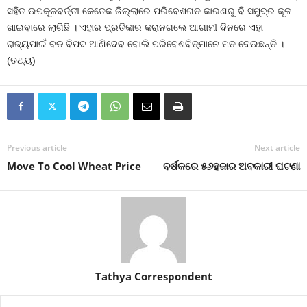
ସହିତ ଉପକୂଳବର୍ତ୍ତୀ କେତେକ ଜିଲ୍ଲାରେ ପରିବେଶଗତ କାରଣରୁ ବି ସମୁଦ୍ର କୂଳ
ଖାଇବାରେ ଲାଗିଛି । ଏହାର ପ୍ରତିକାର କରାନଗଲେ ଆଗାମୀ ଦିନରେ ଏହା
ରାଜ୍ୟପାଇଁ ବଡ ବିପଦ ଆଣିଦେବ ବୋଲି ପରିବେଶବିତ୍‍ମାନେ ମତ ଦେଉଛନ୍ତି ।
(ତଥ୍ୟ)
Previous article
Next article
Move To Cool Wheat Price
ବର୍ଷକରେ ୫୬ହଜାର ଅବକାରୀ ଘଟଣା
Tathya Correspondent