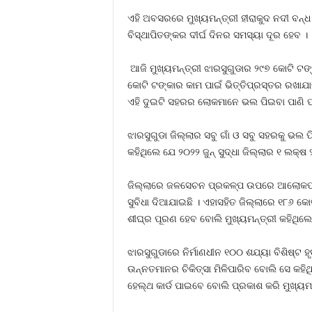
ଏହି ଅବସରରେ ମୁଖ୍ୟମନ୍ତ୍ରୀ ହୀରାକୁଦ ନଦୀ ବନ୍
ବିସ୍ଥାପିତଙ୍କର ଦୀର୍ଘ ଦିନର ସମସ୍ୟା ଦୂର ହେବ ।
ଆଜି ମୁଖ୍ୟମନ୍ତ୍ରୀ ଝାରସୁଗୁଡାର ୨୯୭ କୋଟି ଟଙ୍
କୋଟି ଟଙ୍କାର କାମ ପାଇଁ ଭିତ୍ତିପ୍ରସ୍ତର ରଖାଯା
ଏହି ଦୁଇଟି ସହରର ଲୋକମାନେ ଭଲ ପିଇବା ପାଣି 
ଝାରସୁଗୁଡା ଜିଲ୍ଲାର ସବୁ ଗାଁ ଓ ସବୁ ସହରକୁ ଭଲ
କହିଥିଲେ ଯେ ୨୦୨୨ ଜୁନ୍‌ ସୁଦ୍ଧା ଜିଲ୍ଲାର ୧ ଲକ
ଜିଲ୍ଲାରେ ଜଳସେଚନ ପ୍ରକଳ୍ପ ଉପରେ ଆଲୋକପାତ 
ସୁବିଧା ଦିଆଯାଇଛି । ଏହାସହିତ ଜିଲ୍ଲାରେ ୧୮୬ 
ଶୀଘ୍ର ପୂରଣ ହେବ ବୋଲି ମୁଖ୍ୟମନ୍ତ୍ରୀ କହିଥିଲେ
ଝାରସୁଗୁଡାରେ ନିର୍ମାଣଧୀନ ୧୦୦ ଶଯ୍ୟା ବିଶିଷ୍ଟ 
ଉନ୍ନତମାନର ଚିକିତ୍ସା ମିଳିପାରିବ ବୋଲି ସେ କହିଥ
ହେଲ୍‌ଥ କାର୍ଡ ପାଇବେ ବୋଲି ପ୍ରକାଶ କରି ମୁଖ୍ୟମନ