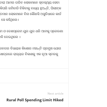
ଦ୍ବାରା ଆମର ଗରିବ ଲୋକମାନେ ସ୍ବାସ୍ଥ୍ୟ ସେବା
ି ଜମିବାଡି ବିକିବାକୁ ବାଧ୍ୟ ହୁଅନ୍ତି, ପିଲାଙ୍କ
୍ତମାନ ଲୋକମାନେ ବିନା କୌଣସି ଅସୁବିଧାରେ କାର୍ଡ
ି ସେ କହିଥିଲେ।
ଂଗ୍ରାମ ଓ ଦେଶପ୍ରେମ ଯୁଗ ଯୁଗ ଧରି ଆମକୁ ପ୍ରେରଣା
୍ଜଳି ଦେଇଥିଲେ ।
ରଜରାଜନଗର ବିଧାୟକ କିଶୋର ମହାନ୍ତି ପ୍ରମୁଖ ଯୋଗ
ଷେତ୍ରରେ ରାଜ୍ୟର ବିକାଶକୁ ଏକ ନୂଆ ସ୍ତରକୁ
Next article
Rural Poll Spending Limit Hiked