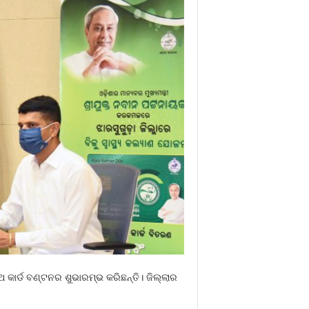
 କାର୍ଡ ବଣ୍ଟନର ଶୁଭାରମ୍ଭ କରିଛନ୍ତି। ଜିଲ୍ଲାର