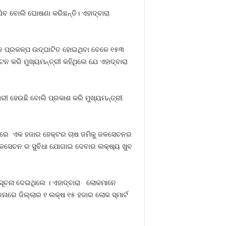
ିବ ବୋଲି ଘୋଷଣା କରିଛନ୍ତି। ଏହାଦ୍ବାରା
ନ୍ନ ପ୍ରକଳ୍ପ ଉଦ୍‌ଘାଟିତ ହୋଇଥିବା ବେଳେ ୧୫୩
ନ କରି ମୁଖ୍ୟମନ୍ତ୍ରୀ କହିଥିଲେ ଯେ ଏହାଦ୍ବାରା
ାରୀ ହେଉଛି ବୋଲି ପ୍ରକାଶ କରି ମୁଖ୍ୟମନ୍ତ୍ରୀ
୍ପରେ ଏକ ହଜାର ହେକ୍ଟର ଚାଷ ଜମିକୁ ଜଳସେଚନର
ୁ ଜଳସେଚନ ର ସୁବିଧା ଯୋଗାଇ ଦେବାର ଲକ୍ଷ୍ୟ ଖୁବ
ରୀ ସୂଚନା ଦେଇଥିଲେ । ଏହାଦ୍ବାରା ଲୋକମାନେ
ଜନାରେ ଜିଲ୍ଲାର ୧ ଲକ୍ଷ ୧୫ ହଜାର ଲୋକ ସ୍ମାର୍ଟ