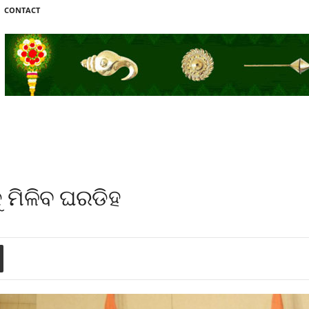
CONTACT
କୁ ମିଳିବ ଘରଡିହ