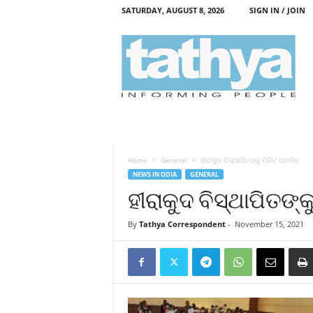
SATURDAY, AUGUST 8, 2026
SIGN IN / JOIN
T
a
t
h
y
a
Home
General
ହୀରାକୁଦ ବିସ୍ଥାପିତଙ୍କୁ ମିଳିବ ଘରଡିହ
NEWS IN ODIA
GENERAL
ହୀରାକୁଦ ବିସ୍ଥାପିତଙ୍
By
Tathya Correspondent
-
November 15, 2021