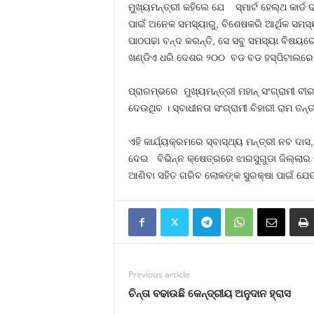
ମୁଖ୍ୟମନ୍ତ୍ରୀ କହିଲେ ଯେ ସ୍ମାର୍ଟ ହେଲ୍‌ଥ କାର
ପାଇଁ ଅନେକ ସମସ୍ୟାରୁ, ବିଶେଷକରି ଆର୍ଥିକ ସମସ୍ୟା
ପାଠପଢା ବନ୍ଦ କରନ୍ତି, ସେ ସବୁ ସମସ୍ୟା ବିଷୟରେ
ଖଣ୍ଡିଏ ଧରି ଦେଶର ୨୦୦ ବଡ ବଡ ହସ୍‌ପିଟାଲରେ ଭଲ 
ପ୍ରାରମ୍ଭରେ ମୁଖ୍ୟମନ୍ତ୍ରୀ ମହାନ୍‌ ସଂଗ୍ରାମୀ ବ
ଦେଉଥିବ । ସ୍ବାଧୀନତା ସଂଗ୍ରାମୀ ବିହାରୀ ରାମ ତନ୍ତ
ଏହି କାର୍ଯ୍ୟକ୍ରମରେ ସ୍ବାସ୍ଥ୍ୟ ମନ୍ତ୍ରୀ ନବ ଦ
ଦେଇ ବିଭିନ୍ନ କ୍ଷେତ୍ରରେ ଝାରସୁଗୁଡା ଜିଲ୍ଲାର
ଆଣିବା ସହିତ ଗରିବ ଲୋକଙ୍କ ସୁରକ୍ଷା ପାଇଁ ଯେଉଁ
Previous article
ଚିନ୍ତା ବଢାଉଛି କେନ୍ଦ୍ରୀୟ ଅନୁଦାନ ହ୍ରାସ