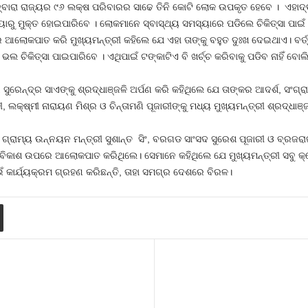
୍ଡ ଦ୍ବାରା ରାଜ୍ୟର ୯୬ ଲକ୍ଷ ପରିବାରର ସାଢେ ତିନି କୋଟି ଲୋକ ଉପକୃତ ହେବେ । ଏହା
ରୁ ମୁକ୍ତ ହୋଇପାରିବେ । ଲୋକମାନେ ସ୍ବାସ୍ଥ୍ୟ ସମସ୍ୟାରେ ପଡିଲେ ଚିକିତ୍ସା ପାଇଁ କିପର
 ଆଲୋକପାତ କରି ମୁଖ୍ୟମନ୍ତ୍ରୀ କହିଲେ ଯେ ଏହା ତାଙ୍କୁ ବହୁତ ଦୁଃଖ ଦେଇଥାଏ। ବର୍ତ
ଚିକିତ୍ସା ପାଇପାରିବେ । ଏଥିପାଇଁ ଟଙ୍କାଟିଏ ବି ଖର୍ଚ୍ଚ କରିବାକୁ ପଡିବ ନାହିଁ ବୋଲ
ୀର ସୁରେନ୍ଦ୍ର ସାଏଙ୍କୁ ଶ୍ରଦ୍ଧାଞ୍ଜଳି ଅର୍ପଣ କରି କହିଥିଲେ ଯେ ତାଙ୍କର ଆଦର୍ଶ, ସ
ୀ, ଲକ୍ଷ୍ମୀ ନାରାୟଣ ମିଶ୍ର ଓ ଚିନ୍ତାମଣି ପୂଜାରୀଙ୍କୁ ମଧ୍ୟ ମୁଖ୍ୟମନ୍ତ୍ରୀ ଶ୍ରଦ୍ଧାଞ
ାସ, ଗ୍ରାମ୍ୟ ଉନ୍ନୟନ ମନ୍ତ୍ରୀ ସୁଶାନ୍ତ ସିଂ, ବରଗଡ ସାଂସଦ ସୁରେଶ ପୂଜାରୀ ଓ ବ୍
 ବିକାଶ ଉପରେ ଆଲୋକପାତ କରିଥିଲେ। ସେମାନେ କହିଥିଲେ ଯେ ମୁଖ୍ୟମନ୍ତ୍ରୀ ସବୁ କ୍
 କାର୍ଯ୍ୟକ୍ରମ ଗ୍ରହଣ କରିଛନ୍ତି, ତାହା ସମଗ୍ର ଦେଶରେ ବିରଳ।