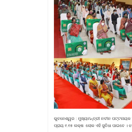
ଭୁବନେଶ୍ୱର : ମୁଖ୍ୟମନ୍ତ୍ରୀ ନବୀନ ପଟ୍ଟନାୟକ ଆଜ
ପ୍ରାୟ ୧.୧୫ ଲକ୍ଷ ଲୋକ ଏହି ସୁବିଧା ପାଇବେ । ଝା