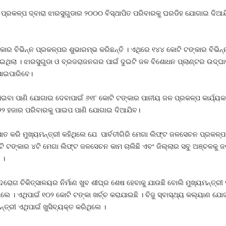
ଧ ପ୍ରକଳ୍ପ ଦ୍ବାରା ଝାରସୁଗୁଡାର ୨୦୦୦ ବିସ୍ଥାପିତ ପରିବାରକୁ ଘରଡିହ ଯୋଗାଇ ଦିଆଯ
କାର ବିଭିନ୍ନ ପ୍ରକଳ୍ପର ଶୁଭାରମ୍ଭ କରିଛନ୍ତି । ଏଥିରେ ୧୪୪ କୋଟି ଟଙ୍କାର ବିଭି
ଇଥିଲା । ଝାରସୁଗୁଡା ଓ ବ୍ରଜରାଜନଗର ପାଇଁ ଦୁଇଟି ଜଳ ବିଶୋଧନ ପ୍ଲାଣ୍ଟର ଉଦ୍‌ଘାଟ
ପାଇପାରିବେ।
 ପିଇବା ପାଣି ଯୋଗାଇ ଦେବାପାଇଁ ୬୧୮ କୋଟି ଟଙ୍କାର ପାନୀୟ ଜଳ ପ୍ରକଳ୍ପ କାର୍ଯ୍ୟକ
୍ଷ ୨୨ ହଜାର ପରିବାରକୁ ପାଇପ ପାଣି ଯୋଗାଇ ଦିଆଯିବ।
କରି ମୁଖ୍ୟମନ୍ତ୍ରୀ କହିଥିଲେ ଯେ ପାର୍ବତୀଗିରି ମେଗା ଲିଫ୍‌ଟ ଜଳସେଚନ ପ୍ରକଳ
କୋଟି ଟଙ୍କାର ୪ଟି ମେଗା ଲିଫ୍ଟ ଜଳସେଚନ କାମ ଚାଲିଛି ଏବଂ ଜିଲ୍ଲାର ସବୁ ଅଞ୍ଚଳକ
 ।
ହୃଦରୋଗ ଚିକିତ୍ସାଳୟର ନିର୍ମାଣ ଖୁବ ଶୀଘ୍ର ଶେଷ ହେବାକୁ ଯାଉଛି ବୋଲି ମୁଖ୍ୟମନ୍ତ୍
ିଲେ । ଏଥିପାଇଁ ୧୦୨ କୋଟି ଟଙ୍କା ଖର୍ଚ୍ଚ କରାଯାଇଛି । ବିଜୁ ସ୍ବାସ୍ଥ୍ୟ କଲ୍ୟାଣ ଯୋ
୍ତ୍ରୀ ଏଥିପାଇଁ ଖୁସିବ୍ୟକ୍ତ କରିଥିଲେ ।