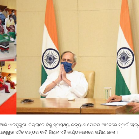
ି ଝାରସୁଗୁଡା ଜିଲ୍ଲାରେ ବିଜୁ ସ୍ବାସ୍ଥ୍ୟ କଲ୍ୟାଣ ଯୋଜନା ଅଧୀନରେ ସ୍ମାର୍ଟ ହେଲ୍‌ଥ
ରସୁଗୁଡା ସହିତ ରାଜ୍ୟର ୧୨ଟି ଜିଲ୍ଲା ଏହି କାର୍ଯ୍ୟକ୍ରମରେ ସାମିଲ ହେଲା ।