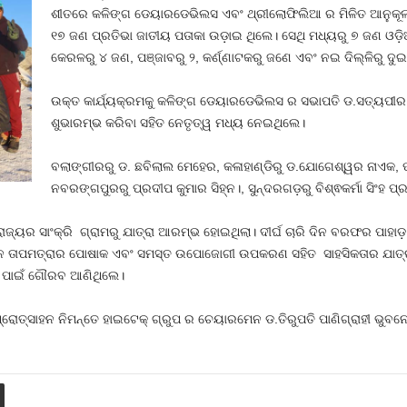
ଶୀତରେ କଳିଙ୍ଗ ଡେୟାରଡେଭିଲସ ଏବଂ ଥ୍ରୀଲୋଫିଲିଆ ର ମିଳିତ ଆନୁକୂ
୧୭ ଜଣ ପ୍ରତିଭା ଜାତୀୟ ପତାକା ଉଡ଼ାଇ ଥିଲେ। ସେଥି ମଧ୍ୟରୁ ୭ ଜଣ ଓଡ଼
କେରଳରୁ ୪ ଜଣ, ପଞ୍ଜାବରୁ ୨, କର୍ଣ୍ଣାଟକରୁ ଜଣେ ଏବଂ ନଇ ଦିଲ୍ଳିରୁ ଦ
ଉକ୍ତ କାର୍ଯ୍ୟକ୍ରମକୁ କଳିଙ୍ଗ ଡେୟାରଡେଭିଲସ ର ସଭାପତି ଡ.ସତ୍ୟପୀ
ଶୁଭାରମ୍ଭ କରିବା ସହିତ ନେତୃତ୍ୱ ମଧ୍ୟ ନେଇଥିଲେ।
ବଲାଙ୍ଗୀରରୁ ଡ. ଛବିଲାଲ ମେହେର, କଳାହାଣ୍ଡିରୁ ଡ.ଯୋଗେଶ୍ୱର ନାଏକ, ପ୍ର
ନବରଙ୍ଗପୁରରୁ ପ୍ରଦୀପ କୁମାର ସିହ୍ନ।, ସୁନ୍ଦରଗଡ଼ରୁ ବିଶ୍ଵକର୍ମା ସିଂହ ପ
୍ୟର ସାଂକ୍ରି ଗ୍ରାମରୁ ଯାତ୍ରା ଆରମ୍ଭ ହୋଇଥିଲା। ଦୀର୍ଘ ଚାରି ଦିନ ବରଫର ପାହାଡ
ିମ୍ନ ତାପମତ୍ରାର ପୋଷାକ ଏବଂ ସମସ୍ତ ଉପୋଜୋଗୀ ଉପକରଣ ସହିତ ସାହସିକତାର ଯା
ୟ ପାଇଁ ଗୌରବ ଆଣିଥିଲେ।
ପ୍ରୋତ୍ସାହନ ନିମନ୍ତେ ହାଇଟେକ୍ ଗ୍ରୁପ ର ଚେୟାରମେନ ଡ.ତିରୁପତି ପାଣିଗ୍ରାହୀ ଭୁବନ