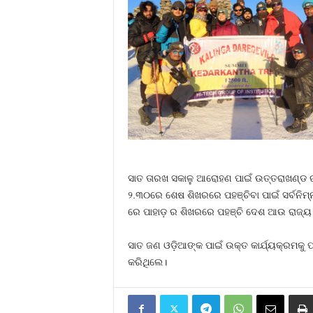
ସାତ ତାରଖ ସକାଳୁ ଆରୋହଣ ପାଇଁ ଉତ୍ତରାଖଣ୍ଡ ରାଜ
୨.୩୦ରେ ଶେଷ ଶିଖରରେ ପହଞ୍ଚିବା ପାଇଁ ସର୍ବନ
ରେ ପାହାଡ଼ ର ଶିଖରରେ ପହଞ୍ଚି ଦେଶ ଆଉ ରାଜ୍
ସାତ ଜଣ ଓଡ଼ିଆଙ୍କ ପାଇଁ ଉକ୍ତ କାର୍ଯ୍ୟକ୍ରମକୁ 
କରିଥିଲେ।