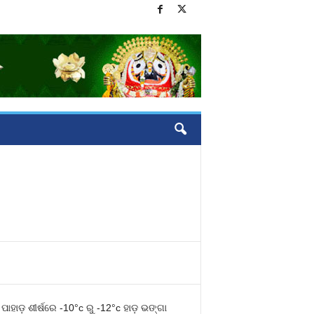
ାଡ଼ ଶୀର୍ଷରେ -10°c ରୁ -12°c ହାଡ଼ ଭଙ୍ଗା