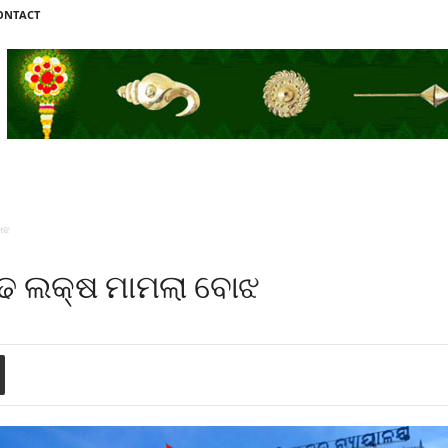
ONTACT
ୋଝ
ଢ ଲକ୍ଷ ମାମଲା ବୋଝ