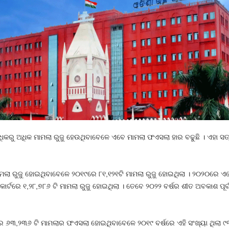
 ଅଧିକରୁ ଅଧିକ ମାମଲା ରୁଜୁ ହେଉଥିବାବେଳେ ଏବେ ମାମଲା ଫଏସଲା ହାର ବଢୁଛି । ଏହା 
ମଲା ରୁଜୁ ହୋଇଥିବାବେଳେ ୨୦୧୯ରେ ୮୧,୧୨୧ଟି ମାମଲା ରୁଜୁ ହୋଇଥିଲା । ୨୦୨୦ରେ ଏଠା
୍ଟରେ ୧,୨୮,୭୮୬ ଟି ମାମଲା ରୁଜୁ ହୋଇଥିଲା । ତେବେ ୨୦୨୨ ବର୍ଷର ଶୀତ ଅବକାଶ ପୂର୍ବ
େ ୬୩,୨୩୬ ଟି ମାମଲାର ଫଏସଲା ହୋଇଥିବାବେଳେ ୨୦୧୯ ବର୍ଷରେ ଏହି ସଂଖ୍ୟା ଥିଲା 