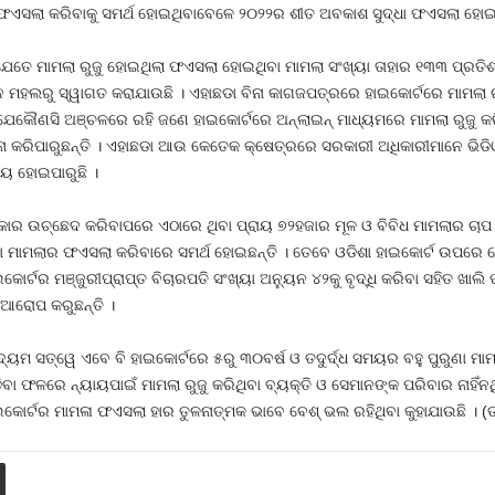
 ଫଏସଲା କରିବାକୁ ସମର୍ଥ ହୋଇଥିବାବେଳେ ୨୦୨୨ର ଶୀତ ଅବକାଶ ସୁଦ୍ଧା ଫଏସଲା ହୋଇଥି
ଯେତେ ମାମଲା ରୁଜୁ ହୋଇଥିଲା ଫଏସଲା ହୋଇଥିବା ମାମଲା ସଂଖ୍ୟା ତାହାର ୧୩୩ ପ୍ରତ
୍ନ ମହଲରୁ ସ୍ୱାଗତ କରାଯାଉଛି । ଏହାଛଡା ବିନା କାଗଜପତ୍ରରେ ହାଇକୋର୍ଟରେ ମାମଲା ରୁ
େକୌଣସି ଅଞ୍ଚଳରେ ରହି ଜଣେ ହାଇକୋର୍ଟରେ ଅନ୍‍ଲାଇନ୍‍ ମାଧ୍ୟମରେ ମାମଲା ରୁଜୁ କର
ଳନା କରିପାରୁଛନ୍ତି । ଏହାଛଡା ଆଉ କେତେକ କ୍ଷେତ୍ରରେ ସରକାରୀ ଅଧିକାରୀମାନେ ଭିଡ
ୟ ହୋଇପାରୁଛି ।
ସରକାର ଉଚ୍ଛେଦ କରିବାପରେ ଏଠାରେ ଥିବା ପ୍ରାୟ ୭୨ହଜାର ମୂଳ ଓ ବିବିଧ ମାମଲାର ଚା
ରୁଣା ମାମଲାର ଫଏସଲା କରିବାରେ ସମର୍ଥ ହୋଇଛନ୍ତି । ତେବେ ଓଡିଶା ହାଇକୋର୍ଟ ଉପରେ ଯେ
ୋର୍ଟର ମଞ୍ଜୁରୀପ୍ରାପ୍ତ ବିଚାରପତି ସଂଖ୍ୟା ଅନ୍ୟୁନ ୪୨କୁ ବୃଦ୍ଧି କରିବା ସହିତ ଖାଲି
ୱଆରୋପ କରୁଛନ୍ତି ।
ତ୍ୱେ ଏବେ ବି ହାଇକୋର୍ଟରେ ୫ରୁ ୩୦ବର୍ଷ ଓ ତଦୁର୍ଦ୍ଧ ସମୟର ବହୁ ପୁରୁଣା ମାମଲା ଗଡ
 ଗଡିବା ଫଳରେ ନ୍ୟାୟପାଇଁ ମାମଲା ରୁଜୁ କରିଥିବା ବ୍ୟକ୍ତି ଓ ସେମାନଙ୍କ ପରିବାର ନାହିଁ
କୋର୍ଟର ମାମଳା ଫଏସଲା ହାର ତୁଳନାତ୍ମକ ଭାବେ ବେଶ୍‍ ଭଲ ରହିଥିବା କୁହାଯାଉଛି । (