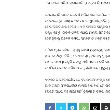
। ୨୦୨୧ରେ ଓଡିଶା ହାଇକୋର୍ଟ ୧,୦୫,୧୨୮ଟିମାମଲା
ମୋଟାମୋଟି ଭାବେ ଗତବର୍ଷ ଓଡିଶା ହାଇକୋର୍ଟରେ 
କନଫରେନ୍ସିଂ ମାଧ୍ୟମରେ ମାମଲା ଶୁଣାଣିକୁ ବିଭିନ
ବେଶ୍‍ ଲାଭଦାୟକ ହେଉଛି । ଏହା ଫଳରେ ରାଜ୍ୟର ଯ
ପକ୍ଷ କିମ୍ବା ତାଙ୍କ ଓକିଲ ମଧ୍ୟ ମାମଲା ପରିଚା
ହେଉଥିବାରୁ ଅନେକ ସମୟ, ସମ୍ବଳ ଓ ଶକ୍ତି ସଞ୍ଚ
ଓଡିଶା ପ୍ରଶାସନିକ ନ୍ୟୟାଧିକରଣ (ସ୍ୟାଟ୍‍)କୁ 
ହାଇକୋର୍ଟଙ୍କ ବିଭିନ୍ନ ବେଞ୍ଚ ସ୍ୟାଟ୍‍ର ବହୁ ପୁ
ମାମଲା ସଂଖ୍ୟା ବଢୁଛି ତାହାକୁ ଆଖିଆଗରେ ରଖି ହାଇକ
କରାଯିବା ଉପରେ ଅଭିଜ୍ଞ ଆଇନ୍‍ଜୀବୀମାନେ ଗୁରୁତ୍
ଏଠାରେ ଉଲ୍ଲେଖନୀୟ ଯେ ବିଚାରପତିମାନଙ୍କ ଉଦ୍ୟମ ସ
ଆଦି ଚାକିରି ସଂକ୍ରାନ୍ତୀୟ ମାମଲା ବର୍ଷ ବର୍ଷ ଧରି
ଦେଶର ଅନ୍ୟ ବହୁ ହାଇକୋର୍ଟ ତୁଳନାରେ ଓଡିଶା ହାଇ