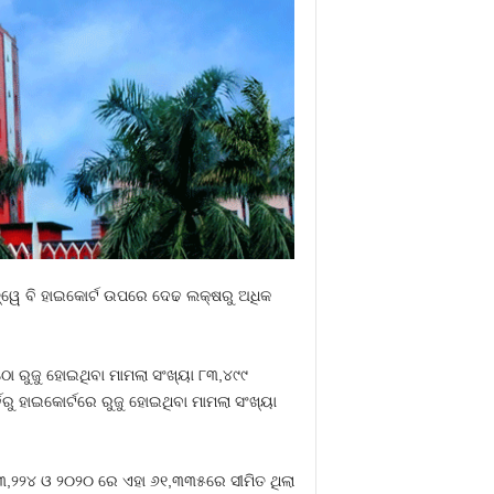
ସତ୍ୱେ ବି ହାଇକୋର୍ଟ ଉପରେ ଦେଢ ଲକ୍ଷରୁ ଅଧିକ
େ ରୁଜୁ ହୋଇଥିବା ମାମଲା ସଂଖ୍ୟା ୮୩,୪୯୯
ରୁ ହାଇକୋର୍ଟରେ ରୁଜୁ ହୋଇଥିବା ମାମଲା ସଂଖ୍ୟା
୯୩,୨୨୪ ଓ ୨୦୨୦ ରେ ଏହା ୬୧,୩୩୫ରେ ସୀମିତ ଥିଲା