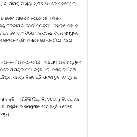
ବା ମାମଲା ସଂଖ୍ୟା ୧,୩୬,୫୯୯ରେ ପହଞ୍ଚିଥିଲା ।
ିଶତ ବୋଲି ଆକଳନ କରାଯାଇଛି । ଭିଡିଓ
ଜୁ କରିବାପାଇଁ ଯେଉଁ ବ୍ୟବସ୍ଥା ହୋଇଛି ତାହା ବି
ିପାରିବେ ଏବଂ ଭିଡିଓ କନଫରେନ୍ସିଂରେ ସମ୍ପୃକ୍ତ
ିଓ କନଫରେନ୍ସିଂ ମାଧ୍ୟମରେ କୋର୍ଟରେ ହାଜର
ପ ହାଇକୋର୍ଟ ଉପରେ ପଡିଛି । ଅବଶ୍ୟ ଇତି ମଧ୍ୟରେ
ତେ ମାମଲାର ଚାପା ରହୁଛି ଏବଂ ବର୍ଷକୁ ବର୍ଷ ନୂଆ
 ପଡିଥିବା ସମସ୍ତ ବିଚାରପତି ପଦବୀ ତୁରନ୍ତ ପୂରଣ
ୁଛି । ଏମିତିକି ନିଯୁକ୍ତି, ପଦୋନ୍ନତି, ପେନ୍‍ସନ
ନଥିବା ଅସୁବିଧାର ସମ୍ମୁଖୀନ ହେଉଛନ୍ତି । ତେବେ
ତଥ୍ୟ)