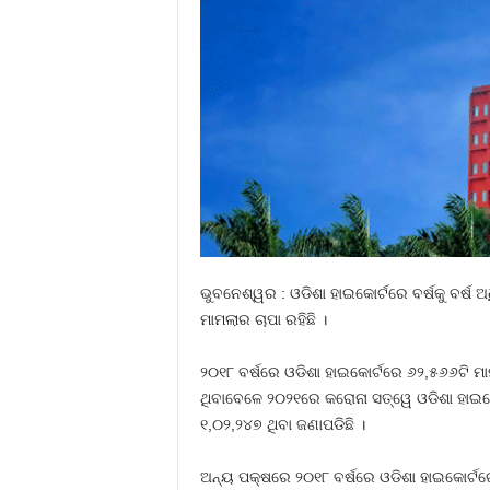
ଭୁବନେଶ୍ୱର : ଓଡିଶା ହାଇକୋର୍ଟରେ ବର୍ଷକୁ ବର୍ଷ
ମାମଲାର ଚାପା ରହିଛି ।
୨୦୧୮ ବର୍ଷରେ ଓଡିଶା ହାଇକୋର୍ଟରେ ୬୨,୫୬୬ଟି ମା
ଥିବାବେଳେ ୨୦୨୧ରେ କରୋନା ସତ୍ୱେ ଓଡିଶା ହାଇକୋର
୧,୦୨,୨୪୭ ଥିବା ଜଣାପଡିଛି ।
ଅନ୍ୟ ପକ୍ଷରେ ୨୦୧୮ ବର୍ଷରେ ଓଡିଶା ହାଇକୋର୍ଟର