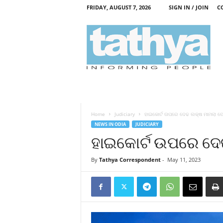
FRIDAY, AUGUST 7, 2026
SIGN IN / JOIN
C
T
a
t
h
y
a
Home
Judiciary
ହାଇକୋର୍ଟ ଉପରେ ଦେଢ ଲକ୍ଷ ମାମଲା ବ
NEWS IN ODIA
JUDICIARY
ହାଇକୋର୍ଟ ଉପରେ ଦେ
By
Tathya Correspondent
-
May 11, 2023