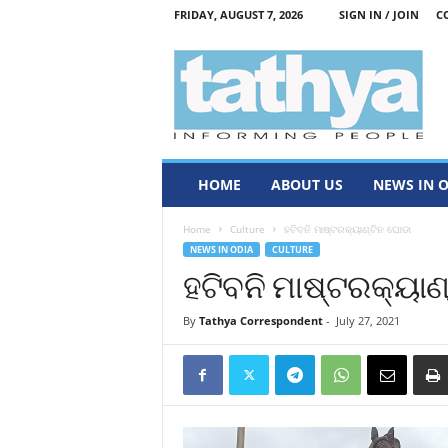
FRIDAY, AUGUST 7, 2026
SIGN IN / JOIN
C
T
a
t
h
y
a
HOME
ABOUT US
NEWS IN 
Home
Culture
ହଟିବନି ମାଷ୍ଟରକ୍ୟାଣ୍ଟିନ ଘୋଡା
NEWS IN ODIA
CULTURE
ହଟିବନି ମାଷ୍ଟରକ୍ୟାଣ
By
Tathya Correspondent
-
July 27, 2021