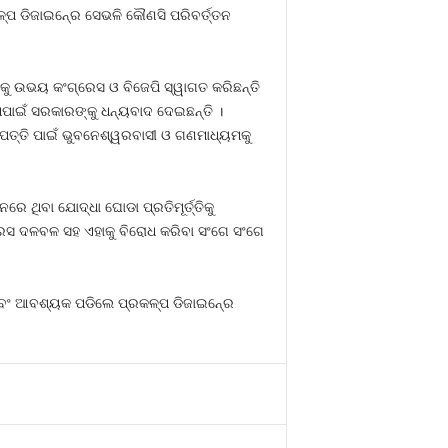
ରକଳ୍ପ ଡିଜାଇନ୍‍ରେ ସେଭଳି କୌଣସି ପରିବର୍ତ୍ତନ
ିକୁ ଉଭୟ କଂଗ୍ରେସ ଓ ବିଜେପି ସ୍ୱାଗତ କରିଛନ୍ତି
ିପାଇଁ ସରକାରଙ୍କୁ ଧନ୍ୟବାଦ ଦେଇଛନ୍ତି ।
ଷ୍ପତ୍ତି ପାଇଁ ଭୁବନେଶ୍ୱରବାସୀ ଓ ଗଣମାଧ୍ୟମକୁ
ରେ ଥିବା ଯୋଦ୍ଧା ଘୋଡା ପ୍ରତିମୂର୍ତ୍ତିକୁ
ରେସ ଦଳବଳ ସହ ଏହାକୁ ବିରୋଧ କରିବା ସଂଗେ ସଂଗେ
ଏବଂ ଆବଶ୍ୟକ ପଡିଲେ ପ୍ରକଳ୍ପ ଡିଜାଇନ୍‍ରେ