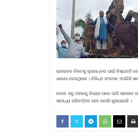
ରାଜଭବନ ନିକଟକୁ ସ୍ଥାନାନ୍ତର ପାଇଁ ନିଷ୍ପତ୍ତ
ଧାରଣା ଦେଇଥିଲେ । ବିଭିନ୍ନ ସଂଗଠନ ଏପରିକି ସା
ତେବେ ସବୁ ମହଲରୁ ବିରୋଧ ପରେ ଆଜି ସରକାର ତାଙ
ସାମାନ୍ୟ ପରିବର୍ତ୍ତନ ହେବ ବୋଲି କୁହାଯାଇଛି ।