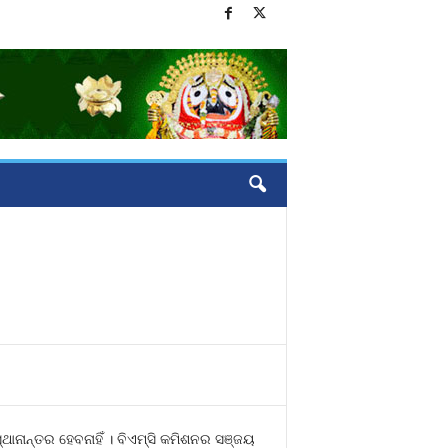
୍ଥାନାନ୍ତର ହେବନାହିଁ । ବିଏମ୍‍ସି କମିଶନର ସଞ୍ଜୟ