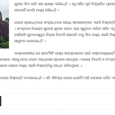
କୁମାର ସିଂହ ଆଜି ଏହା ସ୍ପଷ୍ଟ କରିଛନ୍ତି । ଏଥି ସହିତ ପୂର୍ବ ନିର୍ଦ୍ଧାରିତ ପ୍
ହେବନାହିଁ ବୋଲି ମଧ୍ୟ କହିଛନ୍ତି ।
ଘୋଡା ସ୍ଥାନାନ୍ତରଣ ସଂକ୍ରାନ୍ତରେ ରାଜ୍ୟ ସରକାରଙ୍କର ଏଭଳି ନିଷ୍ପତ୍ତ
। କଂଗ୍ରେସ ବିଧାୟକ ସୁରେଶ କୁମାର ରାଉତ ରାୟ ସ୍ୱାଗତ କରିବା ସହିତ ଏଥ
ସେହିଭଳି ଭୁବନେଶ୍ୱର ଜିଲ୍ଲା ବିଜେପି ସଭାପତି ବାବୁ ସିଂହ ମଧ୍ୟ ଏଭଳି ନି
ସାଧୁବାଦ ଜଣାଇଛନ୍ତି ।
ଉଲ୍ଲେଖନୀୟ ଯେ ସ୍ମାର୍ଟସିଟି ରାସ୍ତା ସମ୍ପ୍ରସାରଣ ପାଇଁ ମାଷ୍ଟରକ୍ୟାଣ୍ଟିନ
ି ହେବାପରେ ଏହାକୁ ନେଇ ଘୋର ଅସନ୍ତୋଷ ପ୍ରକାଶ ପାଇଥିଲା । ଉଭୟ ବିଜେପି ଓ କଂଗ୍
ଧାରଣ ଲୋକେ ମଧ୍ୟ ଏଭଳି ନିଷ୍ପତ୍ତିକୁ ପସନ୍ଦ କରିନଥିଲେ ।
୍କର ନିଷ୍ପତ୍ତି ବଦଳାଇଛନ୍ତି । ଏହି ଐତିହ୍ୟ ଘୋଡା ଯେଉଁଠି ଅଛି ସେଠାରେ ରହିବ 