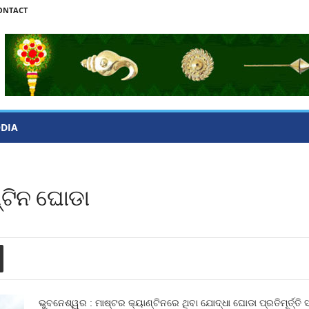
ONTACT
ODIA
୍ଟିନ ଘୋଡା
ଭୁବନେଶ୍ୱର : ମାଷ୍ଟର କ୍ୟାଣ୍ଟିନରେ ଥିବା ଯୋଦ୍ଧା ଘୋଡା ପ୍ରତିମୂର୍ତ୍ତି ସ