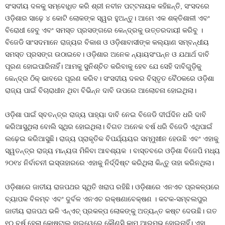
ସଂସଦୀୟ ଦଳକୁ ସମ୍ବୋଧିତ କରି ଶ୍ରୀ ନବୀନ ପଟ୍ଟନାୟକ କହିଛନ୍ତି, ସଂସଦରେ
ଓଡ଼ିଶାର ସାଢ଼େ ୪ କୋଟି ଲୋକଙ୍କ ସ୍ୱର ହୁଅନ୍ତୁ। ଆମେ ଏକ ଶକ୍ତିଶାଳୀ ଏବଂ
ବିରୋଧୀ ହେବୁ ଏବଂ ସମସ୍ତ ପ୍ରସଙ୍ଗରେ କେନ୍ଦ୍ରକୁ ଉତ୍ତରଦାୟୀ କରିବୁ ।
ବିଜେଡି ସାଂସଦମାନେ ରାଜ୍ୟର ବିକାଶ ଓ ଓଡ଼ିଶାବାସୀଙ୍କ କଲ୍ୟାଣ ସମ୍ବନ୍ଧୀୟ
ସମସ୍ତ ପ୍ରସଙ୍ଗ ଉଠାଇବେ। ଓଡ଼ିଶାର ଅନେକ ନ୍ୟାୟସଂପନ୍ନ ଓ ଯଥାର୍ଥ ଦାବି
ପୂରଣ ହୋଇପାରିନାହିଁ। ଆମକୁ ସୁନିଶ୍ଚିତ କରିବାକୁ ହେବ ଯେ ସେହି ଦାବିଗୁଡ଼ିକୁ
କେନ୍ଦ୍ର ଠିକ୍ ଭାବରେ ପୂରଣ କରିବ। ସଂସଦୀୟ ଦଳର ବିସ୍ତୃତ ବୈଠକରେ ଓଡ଼ିଶା
ରାଜ୍ୟ ପାଇଁ ବିଚାରାଧୀନ ଥିବା ବିଭିନ୍ନ ଦାବି ଉପରେ ଆଲୋଚନା ହୋଇଥିଲା।
ଓଡ଼ିଶା ପାଇଁ ସ୍ବତନ୍ତ୍ର ରାଜ୍ୟ ପାହ୍ୟା ଦାବି ନେଇ ବିଜେଡି ଦୀର୍ଘଦିନ ଧରି ଦାବି
କରିଆସୁଥିଲା ବୋଲି ସ୍ଥିର ହୋଇଥିଲା। ବିଗତ ଅନେକ ବର୍ଷ ଧରି ବିଜେଡି ଏଥିପାଇଁ
ଲଢ଼େଇ କରିଆସୁଛି। ରାଜ୍ୟ ପ୍ରାକୃତିକ ବିପର୍ଯ୍ୟୟର ସମ୍ମୁଖୀନ ହେଉଛି ଏବଂ ଏହାକୁ
ସ୍ୱତନ୍ତ୍ର ରାଜ୍ୟ ମାନ୍ୟତା ମିଳିବା ଆବଶ୍ୟକ । ବାସ୍ତବରେ ଓଡ଼ିଶା ବିଜେପି ମଧ୍ୟ
୨୦୧୪ ନିର୍ବାଚନୀ ଇସ୍ତାହାରରେ ଏହାକୁ ନିର୍ଦ୍ଦିଷ୍ଟ କରିଥିଲା କିନ୍ତୁ ତାହା କରିନଥିଲା।
ଓଡ଼ିଶାରେ ଜାତୀୟ ରାଜପଥର ସ୍ଥିତି ଖରାପ ରହିଛି। ଓଡ଼ିଶାରେ ଏନଏଚ ପ୍ରକଳ୍ପରେ
ବ୍ୟାପକ ବିଳମ୍ବ ଏବଂ ଦୁର୍ବଳ ଏନଏଚ ରକ୍ଷଣାବେକ୍ଷଣ । କଟକ-ସମ୍ବଲପୁର
ଜାତୀୟ ରାଜପଥ ଭଳି ଏନ୍ଏଚ୍ ପ୍ରକଳ୍ପ ଲୋକଙ୍କୁ ଅତ୍ୟନ୍ତ କଷ୍ଟ ଦେଉଛି। ଗତ
୧୦ ବର୍ଷ ହେଲା କୋଷ୍ଟାଲ ହାଇୱେରେ କୌଣସି କାମ ଆରମ୍ଭ ହୋଇନାହିଁ। ଏହା