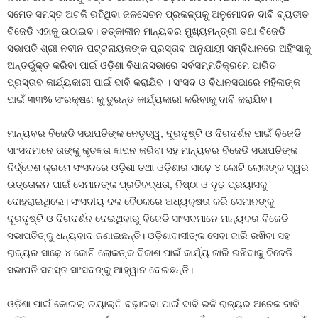
ସମେତ ସମସ୍ତ ଅଟକି ରହିଥିବା ଜଳସେଚନ ପ୍ରକଳ୍ପକୁ ଅନୁମୋଦନ ଦାବି ବ୍ୟତୀତ
ବିଜେଡି ଏହାକୁ ଉଠାଇବ। ତତ୍କାଳୀନ ମାନ୍ୟବର ମୁଖ୍ୟମନ୍ତ୍ରୀ ତଥା ବିଜେଡି
ସଭାପତି ଶ୍ରୀ ନବୀନ ପଟ୍ଟନାୟକଙ୍କ ପ୍ରସ୍ତାବ ଅନୁଯାୟୀ ସମ୍ବିଧାନରେ ଅହିଂସାକୁ
ଅନ୍ତର୍ଭୁକ୍ତ କରିବା ପାଇଁ ଓଡ଼ିଶା ବିଧାନସଭାରେ ସର୍ବସମ୍ମତିକ୍ରମେ ପାରିତ
ପ୍ରସ୍ତାବ କାର୍ଯ୍ୟକାରୀ ପାଇଁ ଦାବି କରାଯିବ । ସଂସଦ ଓ ବିଧାନସଭାରେ ମହିଳାଙ୍କ
ପାଇଁ ୩୩% ସଂରକ୍ଷଣ କୁ ତୁରନ୍ତ କାର୍ଯ୍ୟକାରୀ କରିବାକୁ ଦାବି କରାଯିବ।
ମାନ୍ୟବର ବିଜେଡି ସଭାପତିଙ୍କ ନେତୃତ୍ୱ, ଦୂରଦୃଷ୍ଟି ଓ ଦିଗଦର୍ଶନ ପାଇଁ ବିଜେଡି
ସାଂସଦମାନେ ତାଙ୍କୁ କୃତଜ୍ଞତା ଜ୍ଞାପନ କରିବା ସହ ମାନ୍ୟବର ବିଜେଡି ସଭାପତିଙ୍କ
ନିର୍ଦ୍ଦେଶ କ୍ରମେ ସଂସଦରେ ଓଡ଼ିଶା ତଥା ଓଡ଼ିଶାର ସାଢ଼େ ୪ କୋଟି ଲୋକଙ୍କ ସ୍ୱର
ଉତ୍ତୋଳନ ପାଇଁ ସେମାନଙ୍କ ପ୍ରତିବଦ୍ଧତା, ନିଷ୍ଠା ଓ ଦୃଢ଼ ପ୍ରୟାସକୁ
ଦୋହରାଇଥିଲେ। ସଂସଦୀୟ ଦଳ ବୈଠକରେ ଅଧ୍ୟକ୍ଷତା କରି ସେମାନଙ୍କୁ
ଦୂରଦୃଷ୍ଟି ଓ ଦିଗଦର୍ଶନ ଦେଇଥିବାରୁ ବିଜେଡି ସାଂସଦମାନେ ମାନ୍ୟବର ବିଜେଡି
ସଭାପତିଙ୍କୁ ଧନ୍ୟବାଦ ଜଣାଇଛନ୍ତି। ଓଡ଼ିଶାବାସୀଙ୍କ ସେବା ଜାରି ରଖିବା ସହ
ରାଜ୍ୟର ସାଢ଼େ ୪ କୋଟି ଲୋକଙ୍କ ବିକାଶ ପାଇଁ କାର୍ଯ୍ୟ ଜାରି ରଖିବାକୁ ବିଜେଡି
ସଭାପତି ସମସ୍ତ ସାଂସଦଙ୍କୁ ଆହ୍ୱାନ ଦେଇଛନ୍ତି।
ଓଡ଼ିଶା ପାଇଁ କୋଇଲା ରୟାଲ୍ଟି ବଢ଼ାଇବା ପାଇଁ ଦାବି ଭଳି ରାଜ୍ୟର ଅନେକ ଦାବି