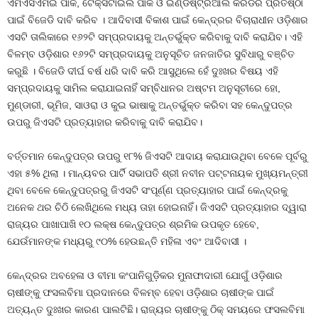
ଏମଏସଏମଇ ପାର୍କ, ଟେକ୍ସଟାଇଲ ପାର୍କ ଓ ଇଣ୍ଡଷ୍ଟ୍ରିଆଲ କରିଡର ପ୍ରତିଷ୍ଠା
ପାଇଁ ବିଜେଡି ଦାବି କରିବ । ଆଦିବାସୀ ବିକାଶ ପାଇଁ କେନ୍ଦ୍ରର ବିଚାରାଧୀନ ଓଡ଼ିଶାର
ଏସଟି ତାଲିକାରେ ୧୬୨ଟି ସମ୍ପ୍ରଦାୟକୁ ଅନ୍ତର୍ଭୁକ୍ତ କରିବାକୁ ଦାବି କରାଯିବ। ଏହି
ବିଳମ୍ବ ଓଡ଼ିଶାର ୧୬୨ଟି ସମ୍ପ୍ରଦାୟକୁ ଅନୁସୂଚିତ ଜନଜାତିର ସୁବିଧାରୁ ବଞ୍ଚିତ
କରୁଛି । ବିଜେଡି ଦୀର୍ଘ ବର୍ଷ ଧରି ଦାବି କରି ଆସୁଥିଲେ ହେଁ ଦୁଃଖର ବିଷୟ ଏହି
ସମ୍ପ୍ରଦାୟକୁ ସାମିଲ କରାଯାଇନାହିଁ ସମ୍ବିଧାନର ଅଷ୍ଟମ ଅନୁସୂଚୀରେ ହୋ,
ମୁଣ୍ଡାରୀ, ଭୂମିଜ, ସାଓରା ଓ କୁଇ ଭାଷାକୁ ଅନ୍ତର୍ଭୁକ୍ତ କରିବା ସହ କେନ୍ଦୁପତ୍ର
ଉପରୁ ଜିଏସଟି ପ୍ରତ୍ୟାହାର କରିବାକୁ ଦାବି କରାଯିବ।
ବର୍ତ୍ତମାନ କେନ୍ଦୁପତ୍ର ଉପରୁ ୧୮% ଜିଏସଟି ଆଦାୟ କରାଯାଉଥିବା ବେଳେ ପୂର୍ବରୁ
ଏହା ୫% ଥିଲା । ମାନ୍ୟବର ପାର୍ଟି ସଭାପତି ଶ୍ରୀ ନବୀନ ପଟ୍ଟନାୟକ ମୁଖ୍ୟମନ୍ତ୍ରୀ
ଥିବା ବେଳେ କେନ୍ଦୁପତ୍ରରୁ ଜିଏସଟି ସଂପୂର୍ଣ୍ଣ ପ୍ରତ୍ୟାହାର ପାଇଁ କେନ୍ଦ୍ରକୁ
ଅନେକ ଥର ଚିଠି ଲେଖିଥିଲେ ମଧ୍ୟ ତାହା ହୋଇନାହିଁ। ଜିଏସଟି ପ୍ରତ୍ୟାହାର ଦ୍ୱାରା
ରାଜ୍ୟର ପାଖାପାଖି ୧୦ ଲକ୍ଷ କେନ୍ଦୁପତ୍ର ଶ୍ରମିକ ଉପକୃତ ହେବେ,
ଯେଉଁମାନଙ୍କ ମଧ୍ୟରୁ ୯୦% ହେଉଛନ୍ତି ମହିଳା ଏବଂ ଆଦିବାସୀ ।
କେନ୍ଦ୍ରର ଅବହେଳା ଓ ବୀମା କଂପାନିଗୁଡ଼ିକର ମୁନାଫାଦାରୀ ଯୋଗୁଁ ଓଡ଼ିଶାର
ଚାଷୀଙ୍କୁ ଫସଲବିମା ପ୍ରଦାନରେ ବିଳମ୍ବ ହେବା ଓଡ଼ିଶାର ଚାଷୀଙ୍କ ପାଇଁ
ଅତ୍ୟନ୍ତ ଦୁଃଖର କାରଣ ପାଲଟିଛି। ରାଜ୍ୟର ଚାଷୀଙ୍କୁ ଠିକ୍ ସମୟରେ ଫସଲବିମା