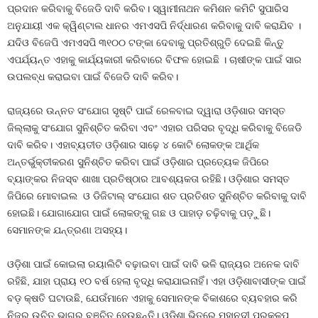
ପ୍ରଦାନ କରିବାକୁ ବିଜେଡି ଦାବି କରିବ। ସ୍ୱାମୀନାଥନ କମିଶନ କମିଟି ସୁପାରିସ
ଅନୁଯାୟୀ ଏକ କ୍ୱିଣ୍ଟାଲ ଧାନର ଏମଏସପି ନିର୍ଦ୍ଧାରଣ କରିବାକୁ ଦାବି କରାଯିବ ।
ଯଦିଓ ବିଜେପି ଏମଏସପି ୩୧୦୦ ଟଙ୍କା ଦେବାକୁ ପ୍ରତିଶ୍ରୁତି ଦେଇଛି କିନ୍ତୁ
ଏପର୍ଯ୍ୟନ୍ତ ଏହାକୁ କାର୍ଯ୍ୟକାରୀ କରିବାରେ ବିଫଳ ହୋଇଛି । ଚାଷୀଙ୍କ ପାଇଁ ସାର
ଉପଲବ୍ଧ କରାଇବା ପାଇଁ ବିଜେଡି ଦାବି କରିବ।
ରାଜ୍ୟରେ ଉନ୍ନତ ସଂଯୋଗ ସୃଷ୍ଟି ପାଇଁ ରେଳବାଇ ଦ୍ୱାରା ଓଡ଼ିଶାର ସମସ୍ତ
ଜିଲ୍ଲାକୁ ସଂଯୋଗ ସୁନିଶ୍ଚିତ କରିବା ଏବଂ ଏହାର ପରିସର ବୃଦ୍ଧି କରିବାକୁ ବିଜେଡି
ଦାବି କରିବ। ଏହାବ୍ୟତୀତ ଓଡ଼ିଶାର ସାଢ଼େ ୪ କୋଟି ଲୋକଙ୍କ ଆର୍ଥିକ
ଅନ୍ତର୍ଭୁକ୍ତୀକରଣ ସୁନିଶ୍ଚିତ କରିବା ପାଇଁ ଓଡ଼ିଶାର ପ୍ରତ୍ୟେକ ଜିପିରେ
ବ୍ୟାଙ୍କର ନିଜସ୍ବ ଶାଖା ପ୍ରତିଷ୍ଠାର ଆବଶ୍ୟକତା ରହିଛି। ଓଡ଼ିଶାର ସମସ୍ତ
ଜିପିରେ ମୋବାଇଲ ଓ ଡିଜିଟାଲ୍ ସଂଯୋଗ ଶତ ପ୍ରତିଶତ ସୁନିଶ୍ଚିତ କରିବାକୁ ଦାବି
ହୋଇଛି। ଯୋଗାଯୋଗ ପାଇଁ ଲୋକଙ୍କୁ ଗଛ ଓ ପାହାଡ଼ ଚଢ଼ିବାକୁ ପଡ଼ୁଛି।
ସେମାନଙ୍କ ଯନ୍ତ୍ରଣା ଅସହ୍ୟ।
ଓଡ଼ିଶା ପାଇଁ କୋଇଲା ରୟାଲିଟି ବଢ଼ାଇବା ପାଇଁ ଦାବି ଭଳି ରାଜ୍ୟର ଅନେକ ଦାବି
ରହିଛି, ଯାହା ପ୍ରାୟ ୧୦ ବର୍ଷ ହେଲା ବୃଦ୍ଧି କରାଯାଇନାହିଁ। ଏହା ଓଡ଼ିଶାବାସୀଙ୍କ ପାଇଁ
ବଡ଼ କ୍ଷତି ଘଟାଉଛି, ଯେଉଁମାନେ ଏହାକୁ ସେମାନଙ୍କ ବିକାଶରେ ବ୍ୟବହାର କରି
ନିଜର ଉଚିତ ଭାଗରୁ ବଞ୍ଚିତ ହେଉଛନ୍ତି। ଓଡ଼ିଶା ଭିତରେ ମହାନଦୀ ପ୍ରକଳ୍ପ