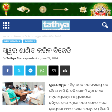
Home
News in Odia
ସ୍ୱର ଶାଣିତ କରିବ ବିଜେଡି
NEWS IN ODIA
POLITICS
ସ୍ୱର ଶାଣିତ କରିବ ବିଜେଡି
By
Tathya Correspondent
-
June 24, 2024
ଭୁବନେଶ୍ୱର :
ବିଜୁ ଜନତା ଦଳ ସଂସଦୀୟ ଦଳ
ବୈଠକ ଆଜି ବିଜେଡି ସଭାପତି ଶ୍ରୀ ନବୀନ
ପଟ୍ଟନାୟକଙ୍କ ଅଧ୍ୟକ୍ଷତାରେ
ବସିଥିବାବେଳେ ଏଥିରେ ଦଳର ସମସ୍ତ ୯ ଜଣ
ରାଜ୍ୟସଭା ସାଂସଦ ଯୋଗ ଦେଇଥିଲେ। ବିଜେଡି