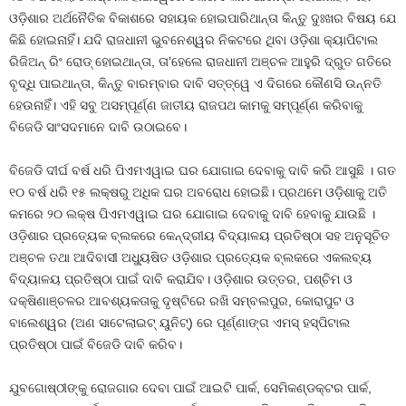
ଓଡ଼ିଶାର ଅର୍ଥନୈତିକ ବିକାଶରେ ସହାୟକ ହୋଇପାରିଥାନ୍ତା କିନ୍ତୁ ଦୁଃଖର ବିଷୟ ଯେ
କିଛି ହୋଇନାହିଁ। ଯଦି ରାଜଧାନୀ ଭୁବନେଶ୍ୱର ନିକଟରେ ଥିବା ଓଡ଼ିଶା କ୍ୟାପିଟାଲ
ରିଜିଅନ୍ ରିଂ ରୋଡ୍ ହୋଇଥାନ୍ତା, ତା’ହେଲେ ରାଜଧାନୀ ଅଞ୍ଚଳ ଆହୁରି ଦ୍ରୁତ ଗତିରେ
ବୃଦ୍ଧି ପାଇଥାନ୍ତା, କିନ୍ତୁ ବାରମ୍ବାର ଦାବି ସତ୍ତ୍ୱେ ଏ ଦିଗରେ କୌଣସି ଉନ୍ନତି
ହେଉନାହିଁ। ଏହି ସବୁ ଅସମ୍ପୂର୍ଣ୍ଣ ଜାତୀୟ ରାଜପଥ କାମକୁ ସମ୍ପୂର୍ଣ୍ଣ କରିବାକୁ
ବିଜେଡି ସାଂସଦମାନେ ଦାବି ଉଠାଇବେ।
ବିଜେଡି ଦୀର୍ଘ ବର୍ଷ ଧରି ପିଏମଏୱାଇ ଘର ଯୋଗାଇ ଦେବାକୁ ଦାବି କରି ଆସୁଛି । ଗତ
୧୦ ବର୍ଷ ଧରି ୧୫ ଲକ୍ଷରୁ ଅଧିକ ଘର ଅବରୋଧ ହୋଇଛି। ପ୍ରଥମେ ଓଡ଼ିଶାକୁ ଅତି
କମରେ ୨୦ ଲକ୍ଷ ପିଏମଏୱାଇ ଘର ଯୋଗାଇ ଦେବାକୁ ଦାବି ହେବାକୁ ଯାଉଛି ।
ଓଡ଼ିଶାର ପ୍ରତ୍ୟେକ ବ୍ଲକରେ କେନ୍ଦ୍ରୀୟ ବିଦ୍ୟାଳୟ ପ୍ରତିଷ୍ଠା ସହ ଅନୁସୂଚିତ
ଅଞ୍ଚଳ ତଥା ଆଦିବାସୀ ଅଧ୍ୟୁଷିତ ଓଡ଼ିଶାର ପ୍ରତ୍ୟେକ ବ୍ଲକରେ ଏକଲବ୍ୟ
ବିଦ୍ୟାଳୟ ପ୍ରତିଷ୍ଠା ପାଇଁ ଦାବି କରାଯିବ। ଓଡ଼ିଶାର ଉତ୍ତର, ପଶ୍ଚିମ ଓ
ଦକ୍ଷିଣାଞ୍ଚଳର ଆବଶ୍ୟକତାକୁ ଦୃଷ୍ଟିରେ ରଖି ସମ୍ବଲପୁର, କୋରାପୁଟ ଓ
ବାଲେଶ୍ୱର (ଅଣ ସାଟେଲାଇଟ୍ ୟୁନିଟ୍) ରେ ପୂର୍ଣ୍ଣାଙ୍ଗ ଏମସ୍‍ ହସ୍ପିଟାଲ
ପ୍ରତିଷ୍ଠା ପାଇଁ ବିଜେଡି ଦାବି କରିବ।
ଯୁବଗୋଷ୍ଠୀଙ୍କୁ ରୋଜଗାର ଦେବା ପାଇଁ ଆଇଟି ପାର୍କ, ସେମିକଣ୍ଡକ୍ଟର ପାର୍କ,