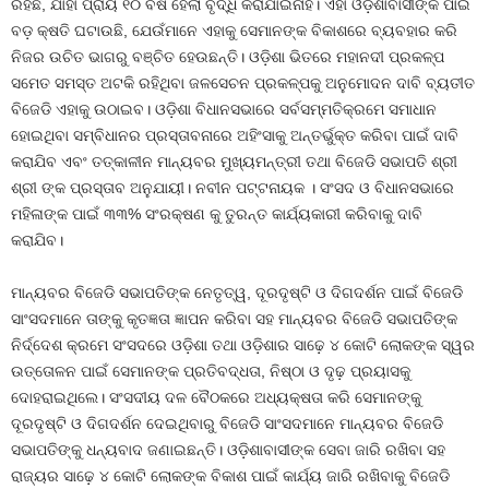
ରହିଛି, ଯାହା ପ୍ରାୟ ୧୦ ବର୍ଷ ହେଲା ବୃଦ୍ଧି କରାଯାଇନାହିଁ। ଏହା ଓଡ଼ିଶାବାସୀଙ୍କ ପାଇଁ
ବଡ଼ କ୍ଷତି ଘଟାଉଛି, ଯେଉଁମାନେ ଏହାକୁ ସେମାନଙ୍କ ବିକାଶରେ ବ୍ୟବହାର କରି
ନିଜର ଉଚିତ ଭାଗରୁ ବଞ୍ଚିତ ହେଉଛନ୍ତି। ଓଡ଼ିଶା ଭିତରେ ମହାନଦୀ ପ୍ରକଳ୍ପ
ସମେତ ସମସ୍ତ ଅଟକି ରହିଥିବା ଜଳସେଚନ ପ୍ରକଳ୍ପକୁ ଅନୁମୋଦନ ଦାବି ବ୍ୟତୀତ
ବିଜେଡି ଏହାକୁ ଉଠାଇବ। ଓଡ଼ିଶା ବିଧାନସଭାରେ ସର୍ବସମ୍ମତିକ୍ରମେ ସମାଧାନ
ହୋଇଥିବା ସମ୍ବିଧାନର ପ୍ରସ୍ତାବନାରେ ଅହିଂସାକୁ ଅନ୍ତର୍ଭୁକ୍ତ କରିବା ପାଇଁ ଦାବି
କରାଯିବ ଏବଂ ତତ୍କାଳୀନ ମାନ୍ୟବର ମୁଖ୍ୟମନ୍ତ୍ରୀ ତଥା ବିଜେଡି ସଭାପତି ଶ୍ରୀ
ଶ୍ରୀ ଙ୍କ ପ୍ରସ୍ତାବ ଅନୁଯାୟୀ। ନବୀନ ପଟ୍ଟନାୟକ । ସଂସଦ ଓ ବିଧାନସଭାରେ
ମହିଳାଙ୍କ ପାଇଁ ୩୩% ସଂରକ୍ଷଣ କୁ ତୁରନ୍ତ କାର୍ଯ୍ୟକାରୀ କରିବାକୁ ଦାବି
କରାଯିବ।
ମାନ୍ୟବର ବିଜେଡି ସଭାପତିଙ୍କ ନେତୃତ୍ୱ, ଦୂରଦୃଷ୍ଟି ଓ ଦିଗଦର୍ଶନ ପାଇଁ ବିଜେଡି
ସାଂସଦମାନେ ତାଙ୍କୁ କୃତଜ୍ଞତା ଜ୍ଞାପନ କରିବା ସହ ମାନ୍ୟବର ବିଜେଡି ସଭାପତିଙ୍କ
ନିର୍ଦ୍ଦେଶ କ୍ରମେ ସଂସଦରେ ଓଡ଼ିଶା ତଥା ଓଡ଼ିଶାର ସାଢ଼େ ୪ କୋଟି ଲୋକଙ୍କ ସ୍ୱର
ଉତ୍ତୋଳନ ପାଇଁ ସେମାନଙ୍କ ପ୍ରତିବଦ୍ଧତା, ନିଷ୍ଠା ଓ ଦୃଢ଼ ପ୍ରୟାସକୁ
ଦୋହରାଇଥିଲେ। ସଂସଦୀୟ ଦଳ ବୈଠକରେ ଅଧ୍ୟକ୍ଷତା କରି ସେମାନଙ୍କୁ
ଦୂରଦୃଷ୍ଟି ଓ ଦିଗଦର୍ଶନ ଦେଇଥିବାରୁ ବିଜେଡି ସାଂସଦମାନେ ମାନ୍ୟବର ବିଜେଡି
ସଭାପତିଙ୍କୁ ଧନ୍ୟବାଦ ଜଣାଇଛନ୍ତି। ଓଡ଼ିଶାବାସୀଙ୍କ ସେବା ଜାରି ରଖିବା ସହ
ରାଜ୍ୟର ସାଢ଼େ ୪ କୋଟି ଲୋକଙ୍କ ବିକାଶ ପାଇଁ କାର୍ଯ୍ୟ ଜାରି ରଖିବାକୁ ବିଜେଡି