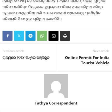
ହୋଇଥିଲେ ମଧ୍ୟ ତହା ବିଭାଗକୁ ମିଳିନାହିଁ । ଏହାଛଡା କଲିକତା, ଦିଲ୍ଲୀ, ମୁମ୍ବାଇ
ଆଦିର ନାର୍କୋଟିକ୍ସ ନିୟନ୍ତ୍ରଣ ବ୍ୟୁରୋରେ ଅଭିଜ୍ଞତା ହାସଲ କରିଥିବା ବରିଷ୍ଠ
ଅଧିକାରୀମାନଙ୍କୁ ଓଡିଶା ଆଣି ଏଠାରେ ଅବକାରୀ ଅଧିକାରୀଙ୍କୁ ପ୍ରଶିକ୍ଷିତ
କରିବାଲାଗି ବି ଉଦ୍ୟମ ଚାଲିଥିବା ଜଣାପଡିଛି ।
Previous article
Next article
ରାଜ୍ୟରେ ୨୯୨୪ କିନ୍ନର ପଞ୍ଜିକୃତ
Online Permit For India
Tourist Vehicle
Tathya Correspondent