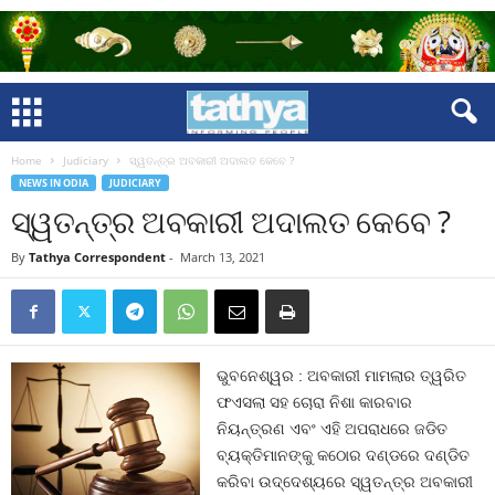
Home
Judiciary
ସ୍ୱତନ୍ତ୍ର ଅବକାରୀ ଅଦାଲତ କେବେ ?
NEWS IN ODIA
JUDICIARY
ସ୍ୱତନ୍ତ୍ର ଅବକାରୀ ଅଦାଲତ କେବେ ?
By
Tathya Correspondent
-
March 13, 2021
ଭୁବନେଶ୍ୱର : ଅବକାରୀ ମାମଲାର ତ୍ୱରିତ
ଫଏସଲା ସହ ଚୋରା ନିଶା କାରବାର
ନିୟନ୍ତ୍ରଣ ଏବଂ ଏହି ଅପରାଧରେ ଜଡିତ
ବ୍ୟକ୍ତିମାନଙ୍କୁ କଠୋର ଦଣ୍ଡରେ ଦଣ୍ଡିତ
କରିବା ଉଦ୍ଦେଶ୍ୟରେ ସ୍ୱତନ୍ତ୍ର ଅବକାରୀ