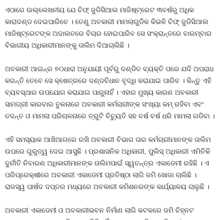
ଏଠାରେ ଉଲ୍ଲେଖନୀୟ ଯେ ଚିଫ୍‍ ଜୁଡିସିଆଲ ମାଜିଷ୍ଟ୍ରେଟ ୩ବର୍ଷରୁ ଅଧିକ
କାରାଦଣ୍ଡ ଦେଇପାରିବେ । ତେଣୁ ଅବକାରୀ ମାମଲାଗୁଡିକ କିଭଳି ଚିଫ୍‍ ଜୁଡିସିଆଲ
ମାଜିଷ୍ଟ୍ରେଟଙ୍କ ଅଦାଲତରେ ବିଚାର ହୋଇପାରିବ ସେ ସଂକ୍ରାନ୍ତରେ ବାରମ୍ବାର
ବିଭାଗୀୟ ଅଧିକାରୀମାନଙ୍କୁ ତାଲିମ ଦିଆଚାଲିଛି ।
ଅବକାରୀ ଆଇନ୍‍ର ୭୦ଧାରା ଅନୁଯାୟୀ ପୂର୍ବରୁ ଦଣ୍ଡିତ ବ୍ୟକ୍ତି ପରେ ଯଦି ଅପରାଧ
କରନ୍ତି ତେବେ ସେ କ୍ଷେତ୍ରରେ ଦଣ୍ଡବିଧାନ ବୃଦ୍ଧି କରାଯାଇ ପାରିବ । କିନ୍ତୁ ଏହି
ବ୍ୟବସ୍ଥାର ଉପଯୋଗ କରାଯାଇ ପାରୁନାହିଁ । ଏହାର ମୁଖ୍ୟ କାରଣ ଅବକାରୀ
ସାମଗ୍ରୀ କାରବାର ତୁଳନାରେ ଅବକାରୀ କର୍ମଚାରୀଙ୍କ ସଂଖ୍ୟା କମ୍‍ ରହିବା ଏବଂ
ତଦନ୍ତ ଓ ମାମଲା ପରିଚାଳନାରେ ତ୍ରୁଟି ବିଚ୍ୟୁତି ସହ ବର୍ଷ ବର୍ଷ ଧରି ମାମଲା ଗଡିବା ।
ଏହି ସମସ୍ୟାକ ଆଖିଆଗରେ ରଖି ଅବକାରୀ ବିଭାଗ ତାର କର୍ମଚାରୀମାନଙ୍କ ତାଲିମ
ଉପରେ ଗୁରୁତ୍ୱ ଦେଇ ଆସୁଛି । ପ୍ରଶାସନିକ ଅଧିକାରୀ, ପୁଲିସ୍‍ ଅଧିକାରୀ ଏମିତିକି
ଦୁର୍ନୀତି ନିବାରଣ ଅଧିକାରୀମାନଙ୍କ ତାଲିମପାଇଁ ସ୍ୱତନ୍ତ୍ର ଏକାଡେମୀ ରହିଛି । ଏ
ପରିପ୍ରେକ୍ଷୀରେ ଅବକାରୀ ଏକାଡେମୀ ପ୍ରତିଷ୍ଠା ଲାଗି ଜମି ଖୋଜା ଚାଲିଛି ।
ରାଜସ୍ୱ ପାର୍ଷଦ ଦପ୍ତର ମଧ୍ୟରେ ଅବକାରୀ କମିଶନରଙ୍କ କାର୍ଯ୍ୟାଳୟ ଚାଲୁଛି ।
ଅବକାରୀ ଏକାଡେମୀ ଓ ଅବକାରୀଭବନ ନିର୍ମାଣ ଲାଗି କଟକରେ ଜମି ଚିହ୍ନଟ