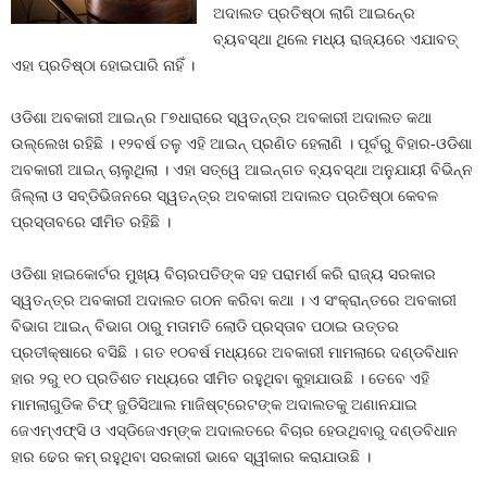
ଅଦାଲତ ପ୍ରତିଷ୍ଠା ଲାଗି ଆଇନ୍‍ରେ
ବ୍ୟବସ୍ଥା ଥିଲେ ମଧ୍ୟ ରାଜ୍ୟରେ ଏଯାବତ୍‍
ଏହା ପ୍ରତିଷ୍ଠା ହୋଇପାରି ନାହିଁ ।
ଓଡିଶା ଅବକାରୀ ଆଇନ୍‍ର ୮୭ଧାରାରେ ସ୍ୱତନ୍ତ୍ର ଅବକାରୀ ଅଦାଲତ କଥା
ଉଲ୍ଲେଖ ରହିଛି । ୧୨ବର୍ଷ ତଳୁ ଏହି ଆଇନ୍‍ ପ୍ରଣିତ ହେଲାଣି । ପୂର୍ବରୁ ବିହାର-ଓଡିଶା
ଅବକାରୀ ଆଇନ୍‍ ଚାଲୁଥିଲା । ଏହା ସତ୍ୱେ ଆଇନ୍‍ଗତ ବ୍ୟବସ୍ଥା ଅନୁଯାୟୀ ବିଭିନ୍ନ
ଜିଲ୍ଲା ଓ ସବ୍‍ଡିଭିଜନରେ ସ୍ୱତନ୍ତ୍ର ଅବକାରୀ ଅଦାଲତ ପ୍ରତିଷ୍ଠା କେବଳ
ପ୍ରସ୍ତାବରେ ସୀମିତ ରହିଛି ।
ଓଡିଶା ହାଇକୋର୍ଟର ମୁଖ୍ୟ ବିଚାରପତିଙ୍କ ସହ ପରାମର୍ଶ କରି ରାଜ୍ୟ ସରକାର
ସ୍ୱତନ୍ତ୍ର ଅବକାରୀ ଅଦାଲତ ଗଠନ କରିବା କଥା । ଏ ସଂକ୍ରାନ୍ତରେ ଅବକାରୀ
ବିଭାଗ ଆଇନ୍‍ ବିଭାଗ ଠାରୁ ମତାମତି ଲୋଡି ପ୍ରସ୍ତାବ ପଠାଇ ଉତ୍ତର
ପ୍ରତୀକ୍ଷାରେ ବସିଛି । ଗତ ୧୦ବର୍ଷ ମଧ୍ୟରେ ଅବକାରୀ ମାମଲାରେ ଦଣ୍ଡବିଧାନ
ହାର ୨ରୁ ୧୦ ପ୍ରତିଶତ ମଧ୍ୟରେ ସୀମିତ ରହୁଥିବା କୁହାଯାଉଛି । ତେବେ ଏହି
ମାମଲାଗୁଡିକ ଚିଫ୍‍ ଜୁଡିସିଆଲ ମାଜିଷ୍ଟ୍ରେଟଙ୍କ ଅଦାଲତକୁ ଅଣାନଯାଇ
ଜେଏମ୍‍ଏଫ୍‍ସି ଓ ଏସ୍‍ଡିଜେଏମ୍‍ଙ୍କ ଅଦାଲତରେ ବିଚାର ହେଉଥିବାରୁ ଦଣ୍ଡବିଧାନ
ହାର ଢେର କମ୍‍ ରହୁଥିବା ସରକାରୀ ଭାବେ ସ୍ୱୀକାର କରାଯାଉଛି ।