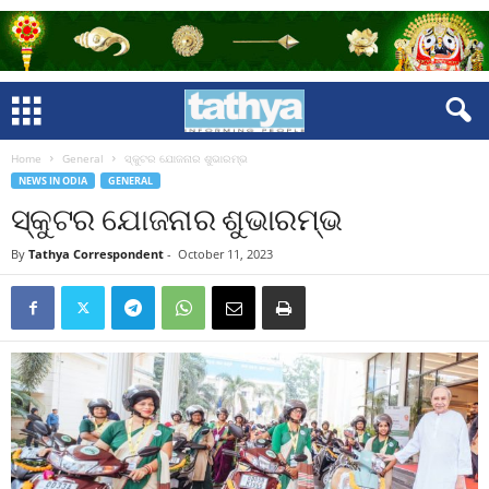
Home
General
ସ୍କୁଟର ଯୋଜନାର ଶୁଭାରମ୍ଭ
NEWS IN ODIA
GENERAL
ସ୍କୁଟର ଯୋଜନାର ଶୁଭାରମ୍ଭ
By
Tathya Correspondent
-
October 11, 2023