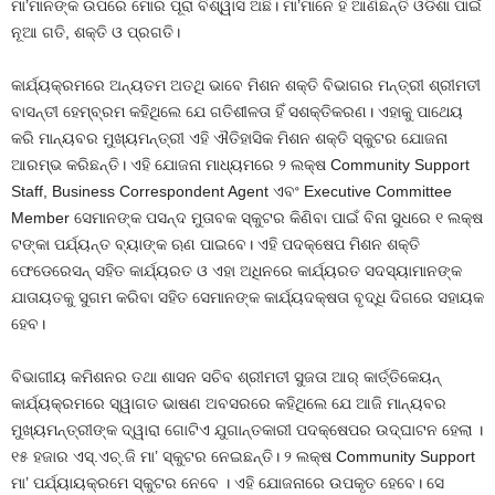
ମା’ମାନଙ୍କ ଉପରେ ମୋର ପୂରା ବିଶ୍ୱାସ ଅଛି। ମା’ମାନେ ହିଁ ଆଣିଛନ୍ତି ଓଡିଶା ପାଇଁ
ନୂଆ ଗତି, ଶକ୍ତି ଓ ପ୍ରଗତି।
କାର୍ଯ୍ୟକ୍ରମରେ ଅନ୍ୟତମ ଅତଥି ଭାବେ ମିଶନ ଶକ୍ତି ବିଭାଗର ମନ୍ତ୍ରୀ ଶ୍ରୀମତୀ
ବାସନ୍ତୀ ହେମ୍ବ୍ରମ କହିଥିଲେ ଯେ ଗତିଶୀଳତା ହିଁ ସଶକ୍ତିକରଣ। ଏହାକୁ ପାଥେୟ
କରି ମାନ୍ୟବର ମୁଖ୍ୟମନ୍ତ୍ରୀ ଏହି ଐତିହାସିକ ମିଶନ ଶକ୍ତି ସ୍କୁଟର ଯୋଜନା
ଆରମ୍ଭ କରିଛନ୍ତି। ଏହି ଯୋଜନା ମାଧ୍ୟମରେ ୨ ଲକ୍ଷ Community Support
Staff, Business Correspondent Agent ଏବଂ Executive Committee
Member ସେମାନଙ୍କ ପସନ୍ଦ ମୁତାବକ ସ୍କୁଟର କିଣିବା ପାଇଁ ବିନା ସୁଧରେ ୧ ଲକ୍ଷ
ଟଙ୍କା ପର୍ଯ୍ୟନ୍ତ ବ୍ୟାଙ୍କ ଋଣ ପାଇବେ। ଏହି ପଦକ୍ଷେପ ମିଶନ ଶକ୍ତି
ଫେଡେରେସନ୍ ସହିତ କାର୍ଯ୍ୟରତ ‌ଓ ଏହା ଅଧିନରେ କାର୍ଯ୍ୟରତ ସଦସ୍ୟାମାନଙ୍କ
ଯାତାୟତକୁ ସୁଗମ କରିବା ସହିତ ସେମାନଙ୍କ କାର୍ଯ୍ୟଦକ୍ଷତା ବୃଦ୍ଧି ଦିଗରେ ସହାୟକ
ହେବ।
ବିଭାଗୀୟ କମିଶନର ତଥା ଶାସନ ସଚିବ ଶ୍ରୀମତୀ ସୁଜତା ଆର୍ କାର୍ତ୍ତିକେୟନ୍
କାର୍ଯ୍ୟକ୍ରମରେ ସ୍ୱାଗତ ଭାଷଣ ଅବସରରେ କହିଥିଲେ ଯେ ଆଜି ମାନ୍ୟବର
ମୁଖ୍ୟମନ୍ତ୍ରୀଙ୍କ ଦ୍ୱାରା ଗୋଟିଏ ଯୁଗାନ୍ତକାରୀ ପଦକ୍ଷେପର ଉଦ୍‌ଘାଟନ ହେଲା ।
୧୫ ହଜାର ଏସ୍.ଏଚ୍.ଜି ମା’ ସ୍କୁଟର ନେଇଛନ୍ତି। ୨ ଲକ୍ଷ Community Support
ମା’ ପର୍ଯ୍ୟାୟକ୍ରମେ ସ୍କୁଟର ନେବେ । ଏହି ଯୋଜନାରେ ଉପକୃତ ହେବେ। ସେ