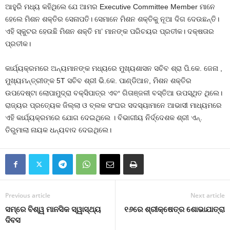
ଆହୁରି ମଧ୍ୟ କହିଥିଲେ ଯେ ଆମର Executive Committee Member ମାନେ
ହେଲେ ମିଶନ ଶକ୍ତିର ସେନାପତି। ସେମାନେ ମିଶନ ଶକ୍ତିକୁ ନୂଆ ଦିଗ ଦେଉଛନ୍ତି।
ଏହି ସ୍କୁଟର ହେଉଛି ମିଶନ ଶକ୍ତି ମା’ ମାନଙ୍କ ପରିଚୟର ପ୍ରତୀକ। ଦକ୍ଷତାର
ପ୍ରତୀକ।
କାର୍ଯ୍ୟକ୍ରମରେ ଅନ୍ୟମାନଙ୍କ ମଧ୍ୟରେ ମୁଖ୍ୟଶାସନ ସଚିବ ଶ୍ରା ପି.କେ. ଜେନା ,
ମୁଖ୍ୟମନ୍ତ୍ରୀଙ୍କ 5T ସଚିବ ଶ୍ରୀ ଭି.କେ. ପାଣ୍ଡିଆନ, ମିଶନ ଶକ୍ତିର
ଉପଦେଷ୍ଟା ଲୋପାମୁଦ୍ରା ବକ୍ସିପାତ୍ର ଏବଂ ଗିତାଞ୍ଜଳୀ ବସ୍ତିଆ ଉପସ୍ଥିତ ଥିଲେ।
ରାଜ୍ୟର ପ୍ରତ୍ୟେକ ଜିଲ୍ଲା ଓ ବ୍ଲକ ସଂଘର ସଦସ୍ୟାମାନେ ଆଭାସୀ ମାଧ୍ୟମରେ
ଏହି କାର୍ଯ୍ୟକ୍ରମରେ ଯୋଗ ଦେଇଥିଲେ । ବିଭାଗୀୟ ନିର୍ଦ୍ଦେଶକ ଶ୍ରୀ ଏନ୍.
ତିରୁମାଲା ନାୟକ ଧନ୍ୟବାଦ ଦେଇଥିଲେ।
Previous article
Next article
ସମ୍‌ରେ ବିଶ୍ୱ ମାନସିକ ସ୍ୱାସ୍ଥ୍ୟ
୧୬ରେ ଶ୍ରୀକ୍ଷେତ୍ର ଶୋଭାଯାତ୍ରା
ଦିବସ