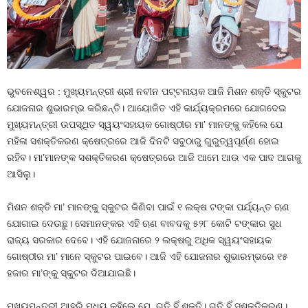
ଭୁବନେଶ୍ୱର : ମୁଖ୍ୟମନ୍ତ୍ରୀ ଶ୍ରୀ ନବୀନ ପଟ୍ଟନାୟକ ଆଜି ମିଶନ ଶକ୍ତି ସ୍କୁଟର
ଯୋଜନାର ଶୁଭାରମ୍ଭ କରିଛନ୍ତି। ଆୟୋଜିତ ଏହି କାର୍ଯ୍ୟକ୍ରମରେ ଯୋଗଦେଇ
ମୁଖ୍ୟମନ୍ତ୍ରୀ ଉପସ୍ଥିତ ସ୍ୱୟଂସହାୟକ ଗୋଷ୍ଠୀର ମା’ ମାନଙ୍କୁ କହିଲେ ଯେ
ମହିଳା ସଶକ୍ତିକରଣ କ୍ଷେତ୍ରରେ ଆଜି ଦିନଟି ସବୁଠାରୁ ଗୁରୁତ୍ୱପୂର୍ଣ୍ଣ ହୋଇ
ରହିବ। ମା’ମାନଙ୍କ ସଶକ୍ତିକରଣ କ୍ଷେତ୍ରରେ ଆଜି ଆମେ ଆଉ ଏକ ପାଦ ଆଗକୁ
ଆସିଲୁ।
ମିଶନ ଶକ୍ତି ମା’ ମାନଙ୍କୁ ସ୍କୁଟର କିଣିବା ପାଇଁ ୧ ଲକ୍ଷ ଟଙ୍କା ପର୍ଯ୍ୟନ୍ତ ଋଣ
ଯୋଗାଇ ଦେଉଛୁ। ସେମାନଙ୍କର ଏହି ଋଣ ବାବଦକୁ ୫୨୮ କୋଟି ଟଙ୍କାର ସୁଧ
ରାଜ୍ୟ ସରକାର ଦେବେ। ଏହି ଯୋଜନାରେ ୨ ଲକ୍ଷରୁ ଅଧିକ ସ୍ୱୟଂସହାୟକ
ଗୋଷ୍ଠୀର ମା’ ମାନେ ସ୍କୁଟର ପାଇବେ। ଆଜି ଏହି ଯୋଜନାର ଶୁଭାରମ୍ଭରେ ୧୫
ହଜାର ମା’ଙ୍କୁ ସ୍କୁଟର ଦିଆଯାଇଛି।
ମୁଖ୍ୟମନ୍ତ୍ରୀ ଆହୁରି ମଧ୍ୟ କହିଲେ ଯେ, ଗତି ହିଁ ଶକ୍ତି। ଗତି ହିଁ ସଶକ୍ତିକରଣ।