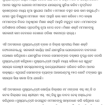
ଆମର ସ୍କୁଟର ଯୋଜନା ମା’ମାନଙ୍କ ଯାତାୟତକୁ ସୁବିଧା କରିବ। ବୃତ୍ତିଗତ
କ୍ଷେତ୍ରରେ ମଧ୍ୟ ନୂଆ ସୁଯୋଗ ଆଣିବ। ମା’ମାନେ ବହୁତ ଭଲ କାମ କରୁଛନ୍ତି।
ମୋର ପୁରା ବିଶ୍ୱାସ ମା’ମାନେ ଏବେ ଆହୁରି ଭଲ କାମ କରିବେ। ୭୦ ଲକ୍ଷ
ମା’ମାନଙ୍କ ନିଜର ଅନୁଷ୍ଠାନ ମିଶନ ଶକ୍ତି ଆହୁରି ମଜୁବୁତ ହେବ। ମା’ମାନଙ୍କ
ଗତିଶୀଳତା ଓଡିଶାର ପ୍ରଗତିକୁ ନୂଆ ବେଗ ଦେବ। ମିଶନ ଶକ୍ତି ମା’ମାନଙ୍କୁ
ସରକାରୀ କାମ ଦେବାରେ ଦେଶରେ ଓଡିଶା ଏକମାତ୍ର ରାଜ୍ୟ।
ଏହି ଅବସରରେ ମୁଖ୍ୟମନ୍ତ୍ରୀ ବ୍ଲକ ଓ ଜିଲ୍ଲା ସ୍ତରୀୟ ମିଶନ ଶକ୍ତି
ଫେଡେରେସନ୍‌କୁ ସରକାରୀ କାର୍ଯ୍ୟ ପାଇଁ ଯାନସୁବିଧା ଯୋଗାଇଦେବା ବାବଦରେ
ଘୋଷଣା କରିଥିଲେ। ଯାନସୁବିଧା ବଳରେ ସେମାନଙ୍କର ଦକ୍ଷତା ବୃଦ୍ଧି ହେବ ବୋଲି
ମୁଖ୍ୟମନ୍ତ୍ରୀ କହିଥିଲେ। ମୁଖ୍ୟମନ୍ତ୍ରୀ ଆହୁରି ମଧ୍ୟ କହିଲେ ଯେ ସ୍ୱୟଂ
ସହାୟକ ଗୋଷ୍ଠୀ ସଦସ୍ୟମାନଙ୍କୁ ଉଦ୍ୟୋଗୀଭାବେ ପରିଣତ କରିବା ଆମର
ଲକ୍ଷ୍ୟ। ଏଥିପାଇଁ ସେମାନଙ୍କ ବ୍ୟାଙ୍କ ଆକାଉଣ୍ଟକୁ ୧୫୦ କୋଟି ଟଙ୍କାର ସୁଧ
ସହାୟତା ସିଧା ସଳଖ ଦିଆ ଯାଉଛି।
ଏହି ଅବସରରେ ମୁଖ୍ୟମନ୍ତ୍ରୀ ଖୋର୍ଦ୍ଧା ଜିଲ୍ଲାର ମା’ ମଙ୍ଗଳା ଏସ୍.ଏଚ୍.ଜି ଓ
କଟକ ଜିଲ୍ଲାର ଜୟ ଶ୍ରୀରାମ ଏସ୍. ଏଚ୍.ଜିକୁ ସୁଧ ବାବଦ ଚେକ୍‌ ହସ୍ତାନ୍ତର
କରିଥିଲେ। ମୁଖ୍ୟମନ୍ତ୍ରୀ ଉପସ୍ଥିତ ମା’ମାନଙ୍କୁ ସମ୍ବୋଧନ କରି କହିଥିଲେ ଯେ