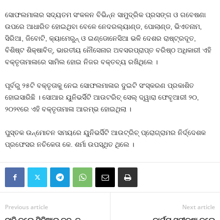
ସୋଫଲମାଳାର ସଦ୍ୟତମ ସଂକଳନ ବିଭିନ୍ନ ସାମୁଦ୍ରିକ ପ୍ରସଙ୍ଗ ଓ ଗବେଷଣା
ଉପରେ ଆଧାରିତ ହୋଇଥିବା ବେଳେ ନେଦରଲ୍ୟାଣ୍ଡ, ପୋଲାଣ୍ଡ, ଭିଏତନାମ,
ସିରିଆ, ଜିବୋଟି, କ୍ୟାମେରୁନ୍ ଓ ଇଣ୍ଡୋନେସିଆ ଭଳି ଦେଶର ରାଷ୍ଟ୍ରଦୂତ,
ବିଶିଷ୍ଟ ଶିକ୍ଷାବିତ୍‌, ଭାରତୀୟ ନୌସେନାର ଅବସରପ୍ରାପ୍ତ ବରିଷ୍ଠ ଅଧିକାରୀ ଏହି
ବକ୍ତୃତାମାଳାରେ ସାମିଲ ହୋଇ ନିଜର ବକ୍ତବ୍ୟ ରଖିଥିଲେ ।
ପୂର୍ବରୁ ୨୫ଟି ବକ୍ତୃତାକୁ ନେଇ ସୋଫଲମାଳାର ଦୁଇଟି ସଂସ୍କରଣ ପ୍ରକାଶିତ
ହୋଇସାରିଛି । ସୋଆର ୟୁନିଭର୍ସିଟି ଆଉଟରିଚ୍ ସେଲ୍ ଦ୍ୱାରା ଫେବୃଆରୀ ୨୦,
୨୦୨୧ରେ ଏହି ବକ୍ତୃତାମାଳା ଆରମ୍ଭ ହୋଇଥିଲା ।
ପୁସ୍ତକ ଉନ୍ମୋଚନ ସମୟରେ ୟୁନିଭର୍ସିଟି ଆଉଟ୍‌ରିଚ୍ ପ୍ରୋଗ୍ରାମର ନିର୍ଦ୍ଦେଶକ
ପ୍ରଫେସର ନଚିକେତା କେ. ଶର୍ମା ଉପସ୍ଥିତ ଥିଲେ ।
Previous article
Next article
ଦାବି କଲେ ସିବିଆଇ ତଦନ୍ତ
କାର୍ଯ୍ୟ ସମୀକ୍ଷା କଲେ