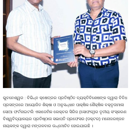
ଭୁବନେଶ୍ୱର : ବିଭିନ୍ନ କ୍ଷେତ୍ରର ପ୍ରତିଷ୍ଠିତ ବ୍ୟକ୍ତିବିଶେଷଙ୍କ ଦ୍ୱାରା ବିବିଧ
ପ୍ରସଙ୍ଗରେ ଆୟୋଜିତ ଶିକ୍ଷା ଓ ଅନୁସନ୍ଧାନ ପାକ୍ଷିକ ଶୈକ୍ଷିକ ବକ୍ତୃତାମାଳା
ସୋଆ ଫର୍ଟନାଇଟଲି ଏକାଡେମିକ ଲେକ୍‌ଚର ସିରିଜ (ସୋଫଲ୍‌)ର ତୃତୀୟ ସଂସ୍କରଣ
ବିଶ୍ୱବିଦ୍ୟାଳୟର ପ୍ରତିଷ୍ଠାତା ସଭାପତି ପ୍ରଫେସର (ଡକ୍ଟର) ମନୋଜରଞ୍ଜନ
ନାୟକଙ୍କ ଦ୍ୱାରା ମଙ୍ଗଳବାର ଉନ୍ମୋଚିତ ହୋଇଯାଇଛି ।