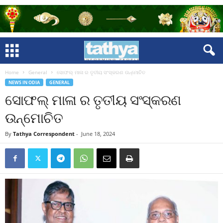
Home
General
ସୋଫଲ୍ ମାଳା ର ତୃତୀୟ ସଂସ୍କରଣ ଉନ୍ମୋଚିତ
NEWS IN ODIA
GENERAL
ସୋଫଲ୍ ମାଳା ର ତୃତୀୟ ସଂସ୍କରଣ
ଉନ୍ମୋଚିତ
By
Tathya Correspondent
-
June 18, 2024