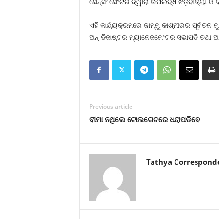
ସେନ୍‌ସିଂ ସେଂଟର ଦ୍ୱାରା ଉପଲବ୍ଧ ଝଡ଼ବାତ୍ୟା ଓ ବଜ
ଏହି କାର୍ଯ୍ୟକ୍ରମରେ ଜାମ୍ମୁ କାଶ୍ମୀରର ପୂର୍ବତନ ମ
ଅନ୍ ଡିଜାଷ୍ଟର ମ୍ୟାନେଜମେଂଟର ସଭାପତି ତଥା ଆବ
Previous article
ବୀମା ନଥିଲେ ଟୋଲଗେଟରେ ଧରାପଡିବେ
Tathya Correspond