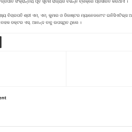
୍ରପାତ ସଂକ୍ରାନ୍ତିୟ ପୂର୍ବ ସୂଚନା ରାଜ୍ୟର ବିଭିନ୍ନ ବ୍ଲକ୍‌ରେ ପ୍ରସାରିତ କରିଥାଏ ।
ୁଖ୍ୟ ବିଚାରପତି ଶ୍ରୀ ଏମ୍‌. ଏମ୍‌. କୁମାର ଓ ଡିଜାଷ୍ଟର ମ୍ୟାନେଜମେଂଟ ଇନିସିଏଟିଭ୍‌ସ 
ାହକ ଡକ୍ଟର ଏସ୍‌. ଆନନ୍ଦ ବାବୁ ଉପସ୍ଥିତ ଥିଲେ ।
ent