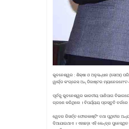
ଭୁବନେଶ୍ୱର : ଶିକ୍ଷା ଓ ଅନୁସନ୍ଧାନ (ସୋଆ) ପରି
ୱାର୍ଲ୍ଡ କଂଗ୍ରେସ ଅନ୍ ଡିଜାଷ୍ଟର ମ୍ୟାନେଜମେଂଟ
ପୂର୍ବରୁ ଭୁବନେଶ୍ୱର ଭାରତୀୟ ପାଣିପାଗ ବିଭାଗରେ ନ
ଗ୍ରହଣ କରିଥିଲେ । ବିପର୍ଯ୍ୟୟ ପ୍ରସ୍ତୁତି ବର୍ଗରେ
ୱେଦର ରିସର୍ଚ୍ଚ ଫୋରକାଷ୍ଟିଂ ତଥା ପୃଥିବୀର ଅନ
ଦିଆଯାଇଥାଏ । ଏହାଛଡ଼ା ଏହି କେନ୍ଦ୍ର ପୁନେସ୍ଥିତ 