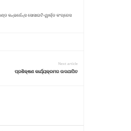
ଆଣ୍ଡ କନ୍‌ଭର୍ଜେନ୍ସ ସୋସାଇଟି-ୱାର୍ଲ୍ଡ କଂଗ୍ରେସ
Next article
ପ୍ରଶିକ୍ଷଣ କାର୍ଯ୍ୟକ୍ରମର ଉଦଯାପିତ