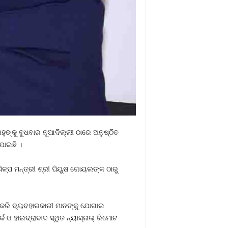
ୁଙ୍କୁ ବୁଧବାର ନୂଆଦିଲ୍ଲୀ ଠାରେ ଅନୁଷ୍ଠିତ
ଯାଇଛି ।
ଶିଳ୍ପ ମନ୍ତ୍ରୀ ଶ୍ରୀ ପିୟୁଷ ଗୋୟଲଙ୍କ ଠାରୁ
ତ କରି ବ୍ୟବହାରକାରୀ ମାନଙ୍କୁ ଯୋଗାଇ
ଓ ହାଇଦ୍ରାବାଦ ସ୍ଥିତ ନ୍ୟାସ୍‌ନାଲ୍ ରିମୋଟ