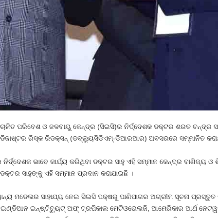
ଚାଳିତ ପରିବେଶ ଓ ଜଳବାୟୁ କେନ୍ଦ୍ର (ସିଇସି)ର ନିର୍ଦ୍ଦେଶକ ଡକ୍ଟର ଶରତ ଚନ୍ଦ୍ର ସାହ
-ଡିଜାଷ୍ଟର ରିସ୍କ ରିଡକ୍ସନ୍ (ଡବ୍ଲ୍ୟୁସିଡିଏମ୍‌-ଡିଆରଆର) ଅବସରରେ ସମ୍ମାନିତ କରା
ିର୍ଦ୍ଦେଶକ ଭାବେ କାର୍ଯ୍ୟ କରିଥିବା ଡକ୍ଟର ସାହୁ ଏହି ସମ୍ମାନ କେନ୍ଦ୍ର ବାଣିଜ୍ୟ ଓ 
 ଡକ୍ଟର ସାହୁଙ୍କୁ ଏହି ସମ୍ମାନ ପ୍ରଦାନ କରାଯାଇଛି ।
୍ୟାନ୍ୟ ମଡେଲର ସାହାଯ୍ୟ ନେଇ ସିଇସି ପକ୍ଷରୁ ପାଣିପାଗର ଅଗ୍ରୀମ ସୂଚନା ପ୍ରସ୍ତୁ
ଇଣ୍ଡିଆନ ଇନ୍‌ଷ୍ଟିଚ୍ୟୁଟ୍ ଅଫ୍ ଟ୍ରପିକାଲ ମେଟିଓରୋଲଜି, ଆମେରିକାର ଆର୍ଥ ନେଟୱର୍କ 