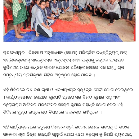
ଭୁବନେଶ୍ୱର : ଶିକ୍ଷା ଓ ଅନୁସନ୍ଧାନ (ସୋଆ) ପରିଚାଳିତ ଇନ୍‌ଷ୍ଟିଚ୍ୟୁଟ୍ ଅଫ୍
ଏଗ୍ରିକଲ୍‌ଚରାଲ୍ ସାଇନ୍‌ସେସ୍‌ର ଏନ୍‌ଏସ୍‌ଏସ୍ ଶାଖା ପକ୍ଷରୁ ଚନ୍ଦକା ପଂଚାୟତ
କୁଜିମହଲ ଠାରେ ଉନ୍ନତ ଭାରତ ଯୋଜନା ପରିପ୍ରେକ୍ଷୀରେ ଏକ ଛତ୍‌ୁ ଚାଷ
ସମ୍ବନ୍ଧୀୟ ପ୍ରଶିକ୍ଷଣ ଶିବିର ଅନୁଷ୍ଠିତ ହୋଇଯାଇଛି ।
ଏହି ଶିବିରରେ ଦଶ ଜଣ ଚାଷୀ ଓ ଏନଏସ୍‌ଏସ୍‌ର ସ୍ୱେଚ୍ଛା ସେବୀ ଯୋଗ ଦେଇଥିଲେ
। କାର୍ଯ୍ୟକ୍ରମରେ ସୋଆର କୁଳପତି ପ୍ରଫେସର ବିଜୟ କୁମାର ସାହୁ ଏବଂ
ପ୍ରୋଗ୍ରାମ ଅଫିସର ପ୍ରଫେସର ସରୋଜ କୁମାର ମହାନ୍ତି ଯୋଗ ଦେଇ ଏହି
ଶିବିରର ମୁଖ୍ୟ ଉଦ୍ଦେଶ୍ୟ ବିଷୟରେ ବକ୍ତବ୍ୟ ରଖିଥିଲେ ।
ଏହି କାର୍ଯ୍ୟକ୍ରମରେ ଛତୁଚାଷ ବିଶାରଦ ଶ୍ରୀ ରାକେଶ ରୋଶନ ଶତପଥି ଓ ତାଙ୍କ
ସହକାରୀ ଶ୍ରୀ ଦିବ୍ୟ ଜ୍ୟୋତି ସ୍ୱାଇଁ ଯୋଗ ଦେଇ ଛତୁଚାଷ କୁ କିପରି ବ୍ୟବସାୟ