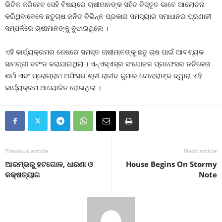
ଭିତିକ କରିହେବ ସେହି ବିଷୟରେ ଚାଷୀମାନଙ୍କ ସହିତ ବିସ୍ତୃତ ଭାବେ ଆଲୋଚନା
କରିଥିବାବେଳେ ଛତୁଚାଷ ଜନିତ ବିଭିନ୍ନ ପ୍ରକାର ସମସ୍ୟାର ସମାଧାନର ପ୍ରଣାଳୀ
ସମ୍ପର୍କରେ ଚାଷୀମାନଙ୍କୁ ବୁଝାଇଥିଲେ ।
ଏହି କାର୍ଯ୍ୟକ୍ରମର ଶେଷରେ ସମସ୍ତ ଚାଷୀମାନଙ୍କୁ ଛତୁ ଚାଷ ପାଇଁ ଆବଶ୍ୟକ
ସାମଗ୍ରୀ ବଟଂନ କରାଯାଇଥିଲା । ଏନ୍‌ଏସ୍‌ଏସ୍‌ର ସଂଯୋଜକ ପ୍ରଫେସର ନଚିକେତା
ଶର୍ମା ଏବଂ ପ୍ରୋଗ୍ରାମ ଅଫିସର ଶ୍ରୀ ରାଜୀବ କୁମାର ବେହେରାଙ୍କ ଦ୍ୱାରା ଏହି
କାର୍ଯ୍ୟକ୍ରମ ଆୟୋଜିତ ହୋଇଥିଲା ।
Previous article
Next article
ଆରମ୍ଭରୁ ହଟଗୋଳ, ଧାରଣା ଓ
House Begins On Stormy
କକ୍ଷତ୍ୟାଗ
Note