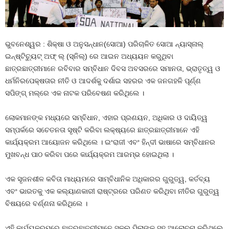
ଭୁବନେଶ୍ୱର : ଶିକ୍ଷା ଓ ଅନୁସନ୍ଧାନ(ସୋଆ) ପରିଚାଳିତ ସୋଆ ନ୍ୟାସ୍‌ନାଲ୍
ଇନ୍‌ଷ୍ଟିଚ୍ୟୁଟ୍ ଅଫ୍ ଲ୍ (ସ୍ନିଲ୍‌) ରେ ଆଇନ ଅଧ୍ୟୟନ କରୁଥିବା
ଛାତ୍ରଛାତ୍ରୀମାନେ ରବିବାର ସମ୍ବିଧାନ ଦିବସ ଅବସରରେ ସମାନତା, ଭ୍ରାତୃତ୍ୱ ଓ
ଧର୍ମନିରପେକ୍ଷତାର ନୀତି ଓ ଆଦର୍ଶକୁ ଦର୍ଶାଇ ସହରର ଏକ ଜନଗହଳି ପୂର୍ଣ୍ଣ
ସପିଙ୍ଗ୍ ମଲ୍‌ରେ ଏକ ନାଟକ ପରିବେଷଣ କରିଥିଲେ ।
ଲୋକମାନଙ୍କ ମଧ୍ୟରେ ସମ୍ବିଧାନ, ଏହାର ପ୍ରଣୟନ, ଅଧିକାର ଓ ଦାୟିତ୍ୱ
ସମ୍ପର୍କରେ ସଚେତନତା ସୃଷ୍ଟି କରିବା ଲକ୍ଷ୍ୟରେ ଛାତ୍ରଛାତ୍ରୀମାନେ ଏହି
କାର୍ଯ୍ୟକ୍ରମ ଆୟୋଜନ କରିଥିଲେ । ଇଂରାଜୀ ଏବଂ ହିନ୍ଦୀ ଭାଷାରେ ସମ୍ବିଧାନର
ମୁଖବନ୍ଧ ପାଠ କରିବା ପରେ କାର୍ଯ୍ୟକ୍ରମ ଆରମ୍ଭ ହୋଇଥିଲା ।
ଏକ ସୃଜନଶୀଳ କବିତା ମାଧ୍ୟମରେ ସାମ୍ବିଧାନିକ ଅଧିକାରର ଗୁରୁତ୍ୱ, କର୍ତବ୍ୟ
ଏବଂ ଭାରତକୁ ଏକ କଲ୍ୟାଣକାରୀ ରାଷ୍ଟ୍ରରେ ପରିଣତ କରିଥିବା ନୀତିର ଗୁରୁତ୍ୱ
ବିଷୟରେ ବର୍ଣ୍ଣନା କରିଥିଲେ ।
ଏହି କାର୍ଯ୍ୟକ୍ରମରେ ଛାତ୍ରଛାତ୍ରୀମାନେ ସ୍କୁଲ ପିଲାଙ୍କ ସହ ଆଲୋଚନା କରିଥିଲେ