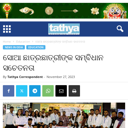
Home
Education
ସୋଆ ଛାତ୍ରଛାତ୍ରୀଙ୍କ ସମ୍ବିଧାନ ସଚେତନତା
NEWS IN ODIA
EDUCATION
ସୋଆ ଛାତ୍ରଛାତ୍ରୀଙ୍କ ସମ୍ବିଧାନ
ସଚେତନତା
By
Tathya Correspondent
-
November 27, 2023