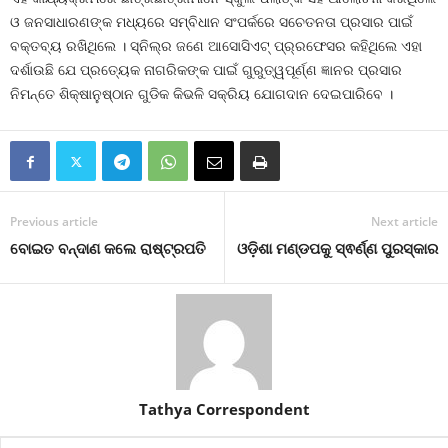
ଓ ଜନସାଧାରଣଙ୍କ ମଧ୍ୟରେ ସମ୍ବିଧାନ ସଂପର୍କରେ ସଚେତନତା ପ୍ରସାର ପାଇଁ
ବକ୍ତବ୍ୟ ରଖିଥିଲେ । ସ୍ନିଲ୍‌ର ଜଣେ ଆସୋସିଏଟ୍ ପ୍ର୍ରଫେସର କହିଥିଲେ ଏହା
ଦର୍ଶାଉଛି ଯେ ପ୍ରତ୍ୟେକ ନାଗରିକଙ୍କ ପାଇଁ ଗୁରୁତ୍ୱପୂର୍ଣ୍ଣ ଜ୍ଞାନର ପ୍ରସାର
ନିମନ୍ତେ ଶିକ୍ଷାନୁଷ୍ଠାନ ଗୁଡିକ କିଭଳି ସକ୍ରିୟ ଯୋଗଦାନ ଦେଇପାରିବେ ।
Previous article
Next article
ବୋଇତ ବନ୍ଦାଣ କଲେ ରାଷ୍ଟ୍ରପତି
ଓଡ଼ିଶା ମଣ୍ଡପକୁ ସ୍ଵର୍ଣ୍ଣ ପୁରସ୍କାର
Tathya Correspondent