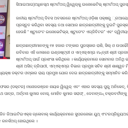
ସିଆଇଆଇ)ଅଧିନସ୍ଥ ଷ୍ଟାର୍ଟଅପ୍ ୱିୱେର୍‌କୁ ଇନୋଭେଟିଭ୍ ଷ୍ଟାର୍ଟଅପ୍ ପୁରସ
ଜାତୀୟ ଷ୍ଟାର୍ଟଅପ୍ ଦିବସ ଅବସରରେ ଷ୍ଟାର୍ଟଅପ୍ ଓଡ଼ିଶା ପକ୍ଷରୁ ୍ରଆୟୋଜି
ପ୍ରସ୍ତୁତ କରିଥିବା ସଦସ୍ୟ ତଥା ସୋଆର ଛାତ୍ରଛାତ୍ରୀଙ୍କୁ ଦୁଇଟି ପୁରସ୍
ହେଉଛି “ ଷ୍ଟୁଡେଂଟ ଇନୋଭେଟିଭ୍‌ସ, ଷ୍ଟୁଡେଂଟ ଏଗ୍‌ଜିବିଟର” ଏବଂ ଦ୍ୱିତୀୟ
ଛାତ୍ରଛାତ୍ରୀମାନଙ୍କୁ ୧୫ ହଜାର ଟଙ୍କାର ପୁରସ୍କାର ରାଶି, ସିଲ୍ ଓ ଉପଢ
ରବିବାର ଏହି ମେଳାରେ ଇଣ୍ଡଷ୍ଟ୍ରୀ ଓ ଏମ୍‌ଏସ୍‌ଏମ୍‌ଇ ମନ୍ତ୍ରୀ ଶ୍ରୀ ପ୍ର
ଷ୍ଟାର୍ଟଅପ୍ ପାଇଁ ପ୍ରଶଂସା କରିଥିଲେ । କାର୍ଯ୍ୟକ୍ରମରେ ସୋମବାର ଅତିଥି
ଶ୍ରୀ ଅସିତ୍ ତ୍ରିପାଠୀ, ଏମ୍‌ଏସ୍‌ଏମ୍‌ଇ ବିଭାଗ ପ୍ରମୁଖ ସଚିବ ଶ୍ରୀ ଶାଶ୍ୱ
ଅଧ୍ୟକ୍ଷ ଡକ୍ଟର ଓମ୍‌କାର ରାୟ ପ୍ରମୁଖ ଯୋଗ ଦେଇ ଛାତ୍ରଛାତ୍ରୀଙ୍କୁ ସମ୍ମାନିତ କରି
ସର (ଡକ୍ଟର) ମନୋଜରଞ୍ଜନ ନାୟକ ୱିୱେର୍ ଏବଂ ଏହାର ସଦସ୍ୟ ପୁରୁ ଅନିକେତ୍‌, ବିନି
ଥ ପାତ୍ର, ଅର୍ଚ୍ଚନା କୁମାର ବୋସ୍‌, ମୋହିତ କୁମାର ସରାଫ୍ , ଦେବାଙ୍ଗନ୍ ଚକ୍ରବର୍ତୀଙ
ୋଜିତ ଜିଆଇଟିଇଏକ୍ସ ଗ୍ଳୋବାଲ୍ କାର୍ଯ୍ୟକ୍ରମରେ ସୁପରନୋଭା ଯୁଥ୍ ଏଂଟରପ୍ରିନ୍ୟୁଅର
ନେ ରନର୍ସଅପ୍ ହୋଇଥିଲେ ।