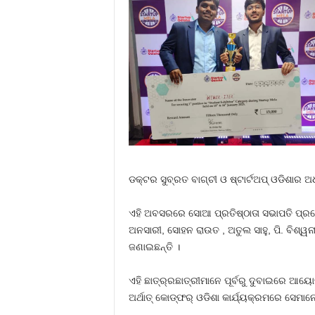
ଡକ୍ଟର ସୁବ୍ରତ ବାଗ୍‌ଚୀ ଓ ଷ୍ଟାର୍ଟଅପ୍ ଓଡିଶାର 
ଏହି ଅବସରରେ ସୋଆ ପ୍ରତିଷ୍ଠାତା ସଭାପତି ପ୍ରଫେ
ଅନସାରୀ, ସୋହନ ରାଉତ , ଅତୁଲ ସାହୁ, ପି. ବିଶ୍ୱନା
ଜଣାଇଛନ୍ତି ।
ଏହି ଛାତ୍ର୍ରଛାତ୍ରୀମାନେ ପୂର୍ବରୁ ଦୁବାଇରେ ଆୟ
ଅର୍ଥାତ୍ କୋଡ୍‌ଫର୍ ଓଡିଶା କାର୍ଯ୍ୟକ୍ରମରେ ସେମା