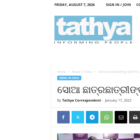
FRIDAY, AUGUST 7, 2026
SIGN IN / JOIN
C
T
a
t
h
y
a
Home
News in Odia
ସୋଆ ଛାତ୍ରଛାତ୍ରୀଙ୍କୁ ଷ୍ଟାର୍ଟଅପ୍
NEWS IN ODIA
ସୋଆ ଛାତ୍ରଛାତ୍ରୀଙ୍କୁ
By
Tathya Correspondent
-
January 17, 2023