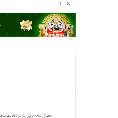
ୋଭେସନ୍ ଆଣ୍ଡ ଇନ୍‌କ୍ୟୁବେସନ୍ (ସୋଆ-