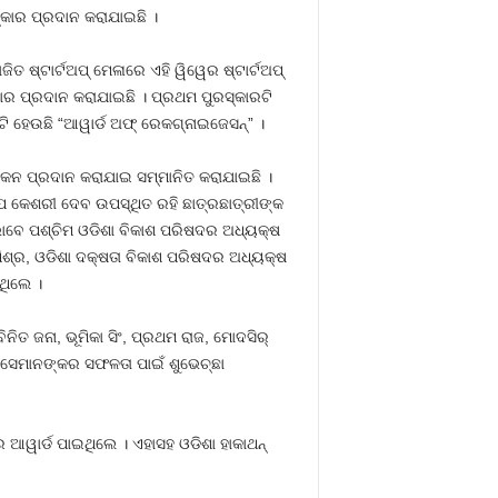
୍କାର ପ୍ରଦାନ କରାଯାଇଛି ।
ତ ଷ୍ଟାର୍ଟଅପ୍ ମେଳାରେ ଏହି ୱିୱେର ଷ୍ଟାର୍ଟଅପ୍
କାର ପ୍ରଦାନ କରାଯାଇଛି । ପ୍ରଥମ ପୁରସ୍କାରଟି
ଟି ହେଉଛି “ଆୱାର୍ଡ ଅଫ୍ ରେକଗ୍‌ନାଇଜେସନ୍‌” ।
ୌକନ ପ୍ରଦାନ କରାଯାଇ ସମ୍ମାନିତ କରାଯାଇଛି ।
ତାପ କେଶରୀ ଦେବ ଉପସ୍ଥିତ ରହି ଛାତ୍ରଛାତ୍ରୀଙ୍କ
 ଭାବେ ପଶ୍ଚିମ ଓଡିଶା ବିକାଶ ପରିଷଦର ଅଧ୍ୟକ୍ଷ
ତ ମିଶ୍ର, ଓଡିଶା ଦକ୍ଷତା ବିକାଶ ପରିଷଦର ଅଧ୍ୟକ୍ଷ
ଥିଲେ ।
ତ ଜନା, ଭୂମିକା ସିଂ, ପ୍ରଥମ ରାଜ, ମୋଦସିର୍
୍କୁ ସେମାନଙ୍କର ସଫଳତା ପାଇଁ ଶୁଭେଚ୍ଛା
 ଆୱାର୍ଡ ପାଇଥିଲେ । ଏହାସହ ଓଡିଶା ହାକାଥନ୍