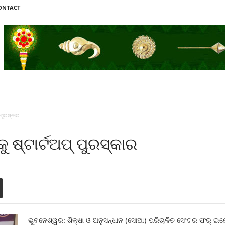
ONTACT
 ପୁରସ୍କାର
 ଷ୍ଟାର୍ଟଅପ୍ ପୁରସ୍କାର
ଭୁବନେଶ୍ୱର: ଶିକ୍ଷା ଓ ଅନୁସନ୍ଧାନ (ସୋଆ) ପରିଚାଳିତ ସେଂଟର ଫର୍ ଇନ