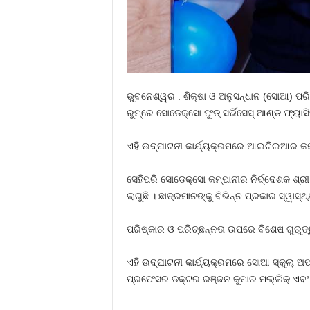
ଭୁବନେଶ୍ୱର : ଶିକ୍ଷା ଓ ଅନୁସନ୍ଧାନ (ସୋଆ) ପରିଚା
ରୁମ୍‌ରେ ସୋଡେକ୍ସୋ ଫୁଡ୍ ସର୍ଭିସେସ୍ ଆଣ୍ଡ ଫ୍ୟାସ
ଏହି ଉଦ୍‌ଘାଟନୀ କାର୍ଯ୍ୟକ୍ରମରେ ଆଇଟିଇଆର କମ୍
ସେହିପରି ସୋଡେକ୍ସୋ କମ୍ପାନୀର ନିର୍ଦ୍ଦେଶକ ଶ୍
ଲାଗୁଛି । ଛାତ୍ରମାନଙ୍କୁ ବିଭିନ୍ନ ପ୍ରକାର ସ୍ୱାସ
ପରିଷ୍କାର ଓ ପରିଚ୍ଛନ୍ନତା ଉପରେ ବିଶେଷ ଗୁରୁତ୍
ଏହି ଉଦ୍‌ଘାଟନୀ କାର୍ଯ୍ୟକ୍ରମରେ ସୋଆ ସ୍କୁଲ୍ 
ପ୍ରଫେସର ଡକ୍ଟର ରଞ୍ଜନ କୁମାର ମଲ୍ଲିକ୍ ଏବଂ 