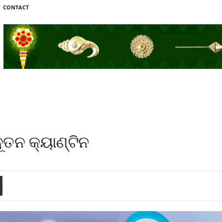
CONTACT
ୂତନ କ୍ୟାଣ୍ଟିନ