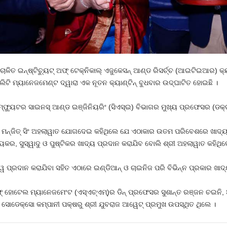
ଳିତ ଇନ୍‌ଷ୍ଟିଚ୍ୟୁଟ୍ ଅଫ୍ ଟେକ୍‌ନିକାଲ୍ ଏଜୁକେସନ୍ ଆଣ୍ଡ ରିସର୍ଚ୍ଚ (ଆଇଟିଇଆର) କ୍ୟା
ିଲିଟି ମ୍ୟାନେଜମେଣ୍ଟ ଦ୍ୱାରା ଏକ ନୂତନ କ୍ୟାଣ୍ଟିନ୍‍ ବୁଧବାର ଉଦ୍‌ଘାଟିତ ହୋଇଛି ।
ଫ୍ୟୁଟର ସାଇନସ୍ ଆଣ୍ଡ ଇଞ୍ଜିନିୟରିଂ (ସିଏସ୍‌ଇ) ବିଭାଗର ମୁଖ୍ୟ ପ୍ରଫେସର (ଡକ୍
ରୀ ମନ୍‌ଜିତ୍ ସିଂ ଅହଲାୱାତ ଯୋଗଦେଇ କହିଥିଲେ ଯେ ଏଠାକାର ଉତମ ପରିବେଶରେ ଖାଦ୍ୟ
୍ଥ୍ୟକର, ସୁସ୍ୱାଦୁ ଓ ପୁଷ୍ଟିକର ଖାଦ୍ୟ ପ୍ରଦାନ କରାଯିବ ବୋଲି ଶ୍ରୀ ଅହଲାୱାତ କହିଥିଲ
ୱ ପ୍ରଦାନ କରାଯିବା ସହିତ ଏଠାରେ ଇଣ୍ଡିଆନ୍ ଓ ଚାଇନିଜ ପରି ବିଭିନ୍ନ ପ୍ରକାର ଖା
ଅଫ୍ ହୋଟେଲ ମ୍ୟାନେଜମେଂଟ (ଏସ୍‌ଏଚ୍‌ଏମ୍‌)ର ଡିନ୍ ପ୍ରଫେସର ସୁଶାନ୍ତ ରଞ୍ଜନ ଚଇ
ସୋଡେକ୍ସୋ କମ୍ପାନୀ ପକ୍ଷରୁ ଶ୍ରୀ ଯୁବରାଜ ଆୱେଟ୍ ପ୍ରମୁଖ ଉପସ୍ଥିତ ଥିଲେ ।