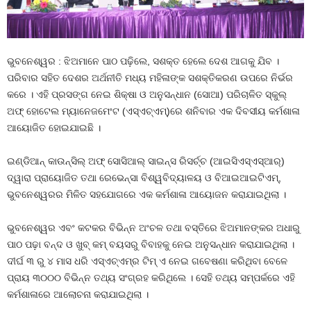
ଭୁବନେଶ୍ୱର : ଝିଅମାନେ ପାଠ ପଢ଼ିଲେ, ସଶକ୍ତ ହେଲେ ଦେଶ ଆଗକୁ ଯିବ ।
ପରିବାର ସହିତ ଦେଶର ଅର୍ଥନୀତି ମଧ୍ୟ ମହିଳାଙ୍କ ସଶକ୍ତିକରଣ ଉପରେ ନିର୍ଭର
କରେ । ଏହି ପ୍ରସଙ୍ଗ ନେଇ ଶିକ୍ଷା ଓ ଅନୁସନ୍ଧାନ (ସୋଆ) ପରିଚାଳିତ ସ୍କୁଲ୍
ଅଫ୍ ହୋଟେଲ ମ୍ୟାନେଜମେଂଟ (ଏସ୍‌ଏଚ୍‌ଏମ୍‌)ରେ ଶନିବାର ଏକ ଦିବସୀୟ କର୍ମଶାଳା
ଆୟୋଜିତ ହୋଇଯାଇଛି ।
ଇଣ୍ଡିଆନ୍ କାଉନ୍‌ସିଲ୍ ଅଫ୍ ସୋସିଆଲ୍ ସାଇନ୍ସ ରିସର୍ଚ୍ଚ (ଆଇସିଏସ୍‌ଏସ୍‌ଆର୍‌)
ଦ୍ୱାରା ପ୍ରାୟୋଜିତ ତଥା ରେଭେନ୍ସା ବିଶ୍ୱବିଦ୍ୟାଳୟ ଓ ବିଆଇଆଇଟିଏମ୍‌,
ଭୁବନେଶ୍ୱରର ମିଳିତ ସହଯୋଗରେ ଏକ କର୍ମଶାଳା ଆୟୋଜନ କରାଯାଇଥିଲା ।
ଭୁବନେଶ୍ୱର ଏବଂ କଟକର ବିଭିନ୍ନ ଅଂଚଳ ତଥା ବସ୍ତିରେ ଝିଅମାନଙ୍କର ଅଧାରୁ
ପାଠ ପଢ଼ା ବନ୍ଦ ଓ ଖୁବ୍ କମ୍ ବୟସରୁ ବିବାହକୁ ନେଇ ଅନୁସନ୍ଧାନ କରାଯାଇଥିଲା ।
ଦୀର୍ଘ ୩ ରୁ ୪ ମାସ ଧରି ଏସ୍‌ଏଚ୍‌ଏମ୍‌ର ଟିମ୍ ଏ ନେଇ ଗବେଷଣା କରିଥିବା ବେଳେ
ପ୍ରାୟ ୩୦୦୦ ବିଭିନ୍ନ ତଥ୍ୟ ସଂଗ୍ରହ କରିଥିଲେ । ସେହି ତଥ୍ୟ ସମ୍ପର୍କରେ ଏହି
କର୍ମଶାଳାରେ ଆଲୋଚନା କରାଯାଇଥିଲା ।