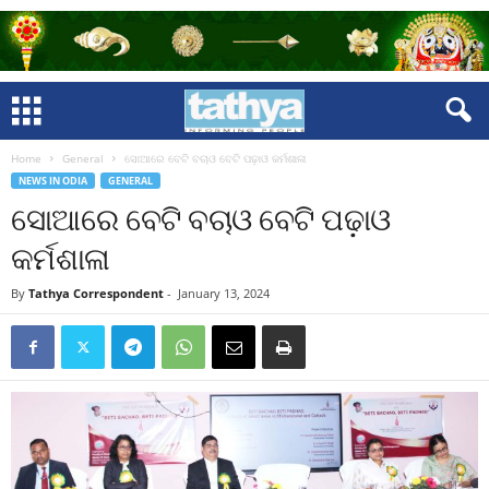
Home
General
ସୋଆରେ ବେଟି ବଚାଓ ବେଟି ପଢ଼ାଓ କର୍ମଶାଳା
NEWS IN ODIA
GENERAL
ସୋଆରେ ବେଟି ବଚାଓ ବେଟି ପଢ଼ାଓ
କର୍ମଶାଳା
By
Tathya Correspondent
-
January 13, 2024