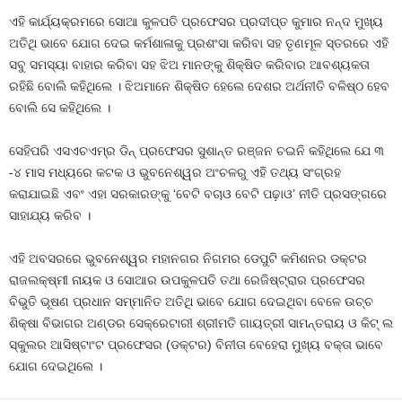
ଏହି କାର୍ଯ୍ୟକ୍ରମରେ ସୋଆ କୁଳପତି ପ୍ରଫେସର ପ୍ରଦୀପ୍ତ କୁମାର ନନ୍ଦ ମୁଖ୍ୟ
ଅତିଥି ଭାବେ ଯୋଗ ଦେଇ କର୍ମଶାଳାକୁ ପ୍ରଶଂସା କରିବା ସହ ତୃଣମୂଳ ସ୍ତରରେ ଏହି
ସବୁ ସମସ୍ୟା ବାହାର କରିବା ସହ ଝିଅ ମାନଙ୍କୁ ଶିକ୍ଷିତ କରିବାର ଆବଶ୍ୟକତା
ରହିଛି ବୋଲି କହିଥିଲେ । ଝିଅମାନେ ଶିକ୍ଷିତ ହେଲେ ଦେଶର ଅର୍ଥନୀତି ବଳିଷ୍ଠ ହେବ
ବୋଲି ସେ କହିଥିଲେ ।
ସେହିପରି ଏସଏଚଏମ୍‌ର ଡିନ୍ ପ୍ରଫେସର ସୁଶାନ୍ତ ରଞ୍ଜନ ଚଇନି କହିଥିଲେ ଯେ ୩
-୪ ମାସ ମଧ୍ୟରେ କଟକ ଓ ଭୁବନେଶ୍ୱର ଅଂଚଳରୁ ଏହି ତଥ୍ୟ ସଂଗ୍ରହ
କରାଯାଇଛି ଏବଂ ଏହା ସରକାରଙ୍କୁ ‘ବେଟି ବଚାଓ ବେଟି ପଢ଼ାଓ’ ନୀତି ପ୍ରସଙ୍ଗରେ
ସାହାଯ୍ୟ କରିବ ।
ଏହି ଅବସରରେ ଭୁବନେଶ୍ୱର ମହାନଗର ନିଗମର ଡେପୁଟି କମିଶନର ଡକ୍ଟର
ରାଜଲକ୍ଷ୍ମୀ ନାୟକ ଓ ସୋଆର ଉପକୁଳପତି ତଥା ରେଜିଷ୍ଟ୍ରାର ପ୍ରଫେସର
ବିଭୁତି ଭୂଷଣ ପ୍ରଧାନ ସମ୍ମାନିତ ଅତିଥି ଭାବେ ଯୋଗ ଦେଇଥିବା ବେଳେ ଉଚ୍ଚ
ଶିକ୍ଷା ବିଭାଗର ଅଣ୍ଡର ସେକ୍ରେଟାରୀ ଶ୍ରୀମତି ଗାୟତ୍ରୀ ସାମନ୍ତରାୟ ଓ କିଟ୍ ଲ
ସ୍କୁଲର ଆସିଷ୍ଟାଂଟ ପ୍ରଫେସର (ଡକ୍ଟର) ବିନୀତା ବେହେରା ମୁଖ୍ୟ ବକ୍ତା ଭାବେ
ଯୋଗ ଦେଇଥିଲେ ।