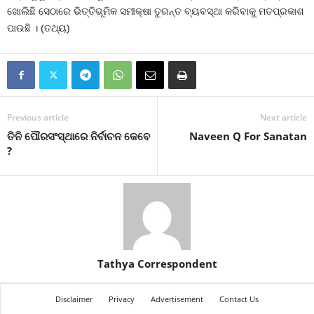
ଖୋଲିଛି ସେଠାରେ ଭିତ୍ତିଭୂମିକ ସମୀକ୍ଷା ତୁରନ୍ତ ବ୍ୟବସ୍ଥା କରିବାକୁ ମତପ୍ରକାଶ
ପାଉଛି । (ତଥ୍ୟ)
Previous article
Next article
ତିନି ପୌରସଂସ୍ଥାରେ ନିର୍ବାଚନ କେବେ
Naveen Q For Sanatan
?
Tathya Correspondent
Disclaimer
Privacy
Advertisement
Contact Us