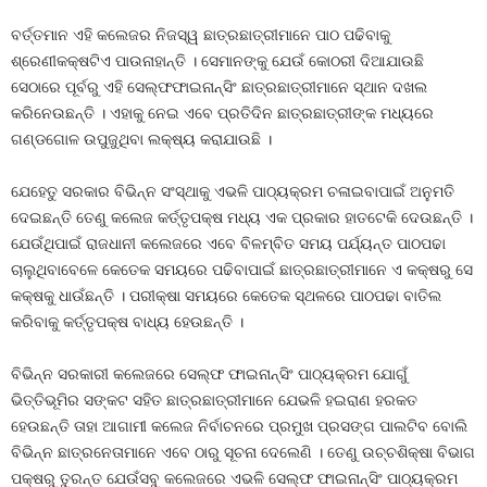
ବର୍ତ୍ତମାନ ଏହି କଲେଜର ନିଜସ୍ୱ ଛାତ୍ରଛାତ୍ରୀମାନେ ପାଠ ପଢିବାକୁ
ଶ୍ରେଣୀକକ୍ଷଟିଏ ପାଉନାହାନ୍ତି । ସେମାନଙ୍କୁ ଯେଉଁ କୋଠରୀ ଦିଆଯାଉଛି
ସେଠାରେ ପୂର୍ବରୁ ଏହି ସେଲ୍ଫଫାଇନାନ୍ସିଂ ଛାତ୍ରଛାତ୍ରୀମାନେ ସ୍ଥାନ ଦଖଲ
କରିନେଉଛନ୍ତି । ଏହାକୁ ନେଇ ଏବେ ପ୍ରତିଦିନ ଛାତ୍ରଛାତ୍ରୀଙ୍କ ମଧ୍ୟରେ
ଗଣ୍ଡଗୋଳ ଉପୁଜୁଥିବା ଲକ୍ଷ୍ୟ କରାଯାଉଛି ।
ଯେହେତୁ ସରକାର ବିଭିନ୍ନ ସଂସ୍ଥାକୁ ଏଭଳି ପାଠ୍ୟକ୍ରମ ଚଳାଇବାପାଇଁ ଅନୁମତି
ଦେଇଛନ୍ତି ତେଣୁ କଲେଜ କର୍ତ୍ତୃପକ୍ଷ ମଧ୍ୟ ଏକ ପ୍ରକାର ହାତଟେକି ଦେଉଛନ୍ତି ।
ଯେଉଁଥିପାଇଁ ରାଜଧାନୀ କଲେଜରେ ଏବେ ବିଳମ୍ବିତ ସମୟ ପର୍ଯ୍ୟନ୍ତ ପାଠପଢା
ଚାଲୁଥିବାବେଳେ କେତେକ ସମୟରେ ପଢିବାପାଇଁ ଛାତ୍ରଛାତ୍ରୀମାନେ ଏ କକ୍ଷରୁ ସେ
କକ୍ଷକୁ ଧାଉଁଛନ୍ତି । ପରୀକ୍ଷା ସମୟରେ କେତେକ ସ୍ଥଳରେ ପାଠପଢା ବାତିଲ
କରିବାକୁ କର୍ତ୍ତୃପକ୍ଷ ବାଧ୍ୟ ହେଉଛନ୍ତି ।
ବିଭିନ୍ନ ସରକାରୀ କଲେଜରେ ସେଲ୍ଫ ଫାଇନାନ୍ସିଂ ପାଠ୍ୟକ୍ରମ ଯୋଗୁଁ
ଭିତ୍ତିଭୂମିର ସଙ୍କଟ ସହିତ ଛାତ୍ରଛାତ୍ରୀମାନେ ଯେଭଳି ହଇରାଣ ହରକତ
ହେଉଛନ୍ତି ତାହା ଆଗାମୀ କଲେଜ ନିର୍ବାଚନରେ ପ୍ରମୁଖ ପ୍ରସଙ୍ଗ ପାଲଟିବ ବୋଲି
ବିଭିନ୍ନ ଛାତ୍ରନେତାମାନେ ଏବେ ଠାରୁ ସୂଚନା ଦେଲେଣି । ତେଣୁ ଉଚ୍ଚଶିକ୍ଷା ବିଭାଗ
ପକ୍ଷରୁ ତୁରନ୍ତ ଯେଉଁସବୁ କଲେଜରେ ଏଭଳି ସେଲ୍ଫ ଫାଇନାନ୍ସିଂ ପାଠ୍ୟକ୍ରମ