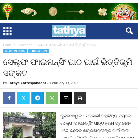
Home
Education
ସେଲ୍ଫ ଫାଇନାନ୍ସିଂ ପାଠ ପାଇଁ ଭିତ୍ତିଭୂମି ସଙ୍କଟ
NEWS IN ODIA
EDUCATION
ସେଲ୍ଫ ଫାଇନାନ୍ସିଂ ପାଠ ପାଇଁ ଭିତ୍ତିଭୂମି
ସଙ୍କଟ
By
Tathya Correspondent
-
February 13, 2025
ଭୁବନେଶ୍ୱର : ସରକାରୀ ମହାବିଦ୍ୟାଳୟରେ
ସେଲ୍ଫ ଫାଇନାନ୍ସିଂ ପାଠ୍ୟକ୍ରମ ପ୍ରଚଳନ
ଏବେ କଲେଜ ଛାତ୍ରଛାତ୍ରୀଙ୍କ ପାଇଁ କାଳ