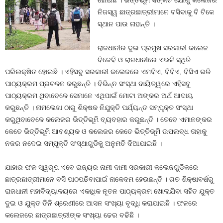
ହୋଇଛି । ଭିତ୍ତିଭୂମି ସଙ୍କଟ ଯୋଗୁଁ କଲେଜର
ନିଜସ୍ୱ ଛାତ୍ରଛାତ୍ରୀମାନେ ବସିବାକୁ ବି ଟିକେ
ସ୍ଥାନ ପାଉ ନାହାନ୍ତି ।
ରାଜଧାନୀର ଦୁଇ ପ୍ରମୁଖ ସରକାରୀ କଲେଜ
ବିଜେବି ଓ ରାଜଧାନୀରେ ଏଭଳି ସ୍ଥିତି
ପରିଲକ୍ଷିତ ହୋଇଛି । ଏହିସବୁ ସରକାରୀ କଲେଜରେ ଏମବିଏ, ବିବିଏ, ବିସିଏ ଭଳି
ପାଠ୍ୟକ୍ରମ ପ୍ରଚଳନ କରୁଛନ୍ତି । ବିଭିନ୍ନ ସଂସ୍ଥା ଦାୟିତ୍ୱରେ ଏହିସବୁ
ପାଠ୍ୟକ୍ରମ ଥିବାବେଳେ ସେମାନେ ଏଥିପାଇଁ ମୋଟା ଅଙ୍କର ଅର୍ଥ ଆଦାୟ
କରୁଛନ୍ତି । ନାମଲେଖା ଠାରୁ ଶିକ୍ଷକ ନିଯୁକ୍ତି ପର୍ଯ୍ୟନ୍ତ ସମ୍ପୃକ୍ତ ସଂସ୍ଥା
କରୁଥିବାବେଳେ କଲେଜର ଭିତ୍ତିଭୂମି ବ୍ୟବହାର କରୁଛନ୍ତି । ତେବେ ଏମାନଙ୍କର
କେତେ ଭିତ୍ତିଭୂମି ଆବଶ୍ୟକ ଓ କଲେଜର କେତେ ଭିତ୍ତିଭୂମି ଉପଲବ୍ଧ ତାହାକୁ
ନଜର ନଦେଇ ସମ୍ପୃକ୍ତି ସଂସ୍ଥାଗୁଡିକୁ ଅନୁମତି ଦିଆଯାଇଛି ।
ଯାହାର ଫଳ ସ୍ୱରୂପ ଏବେ ରାଜ୍ୟର ନାମୀ ଦାମୀ ସରକାରୀ କଲେଜଗୁଡିକରେ
ଛାତ୍ରଛାତ୍ରୀମାନେ ବସି ପାଠପଢିବାପାଇଁ ନାକେଦମ ହେଉଛନ୍ତି । ଗତ ଶିକ୍ଷାବର୍ଷରୁ
ରାଜଧାନୀ ମହାବିଦ୍ୟାଳୟରେ ଏକାଧିକ ନୂତନ ପାଠ୍ୟକ୍ରମ ଖୋଲାଯିବା ସହିତ ଯୁକ୍ତ
ଦୁଇ ଓ ଯୁକ୍ତ ତିନି ଶ୍ରେଣୀରେ ଆସନ ସଂଖ୍ୟା ବୃଦ୍ଧି କରାଯାଇଛି । ଫଳରେ
କଲେଜରେ ଛାତ୍ରଛାତ୍ରୀଙ୍କ ସଂଖ୍ୟା ଢେର ବଢିଛି ।